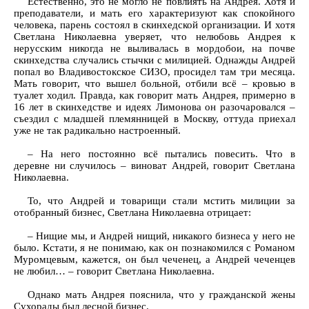
Естественно, это не могло не повлиять на Андрея. Хотя и
преподаватели, и мать его характеризуют как спокойного
человека, парень состоял в скинхедской организации. И хотя
Светлана Николаевна уверяет, что нелюбовь Андрея к
нерусским никогда не выливалась в мордобои, на почве
скинхедства случались стычки с милицией. Однажды Андрей
попал во Владивостокское СИЗО, просидел там три месяца.
Мать говорит, что вышел больной, отбили всё – кровью в
туалет ходил. Правда, как говорит мать Андрея, примерно в
16 лет в скинхедстве и идеях Лимонова он разочаровался –
съездил с младшей племянницей в Москву, оттуда приехал
уже не так радикально настроенный.
– На него постоянно всё пытались повесить. Что в
деревне ни случилось – виноват Андрей, говорит Светлана
Николаевна.
То, что Андрей и товарищи стали мстить милиции за
отобранный бизнес, Светлана Николаевна отрицает:
– Нищие мы, и Андрей нищий, никакого бизнеса у него не
было. Кстати, я не понимаю, как он познакомился с Романом
Муромцевым, кажется, он был чеченец, а Андрей чеченцев
не любил… – говорит Светлана Николаевна.
Однако мать Андрея пояснила, что у гражданской жены
Сухорады был лесной бизнес.