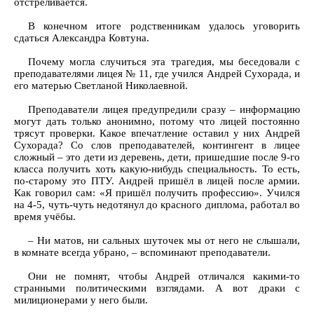
отстреливается.
В конечном итоге родственникам удалось уговорить
сдаться Александра Ковтуна.
Почему могла случиться эта трагедия, мы беседовали с
преподавателями лицея № 11, где учился Андрей Сухорада, и
его матерью Светланой Николаевной.
Преподаватели лицея предупредили сразу – информацию
могут дать только анонимно, потому что лицей постоянно
трясут проверки. Какое впечатление оставил у них Андрей
Сухорада? Со слов преподавателей, контингент в лицее
сложный – это дети из деревень, дети, пришедшие после 9-го
класса получить хоть какую-нибудь специальность. То есть,
по-старому это ПТУ. Андрей пришёл в лицей после армии.
Как говорил сам: «Я пришёл получить профессию». Учился
на 4-5, чуть-чуть недотянул до красного диплома, работал во
время учёбы.
– Ни матов, ни сальных шуточек мы от него не слышали,
в комнате всегда убрано, – вспоминают преподаватели.
Они не помнят, чтобы Андрей отличался какими-то
странными политическими взглядами. А вот драки с
милиционерами у него были.