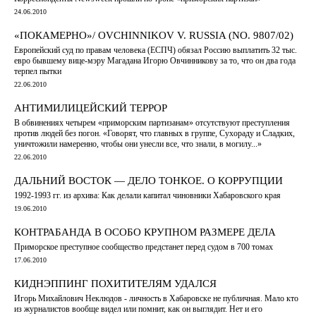
24.06.2010
«ПОКАМЕРНО»/ OVCHINNIKOV V. RUSSIA (NO. 9807/02)
Европейский суд по правам человека (ЕСПЧ) обязал Россию выплатить 32 тыс.
евро бывшему вице-мэру Магадана Игорю Овчинникову за то, что он два года
терпел пытки
22.06.2010
АНТИМИЛИЦЕЙСКИЙ ТЕРРОР
В обвинениях четырем «приморским партизанам» отсутствуют преступления
против людей без погон. «Говорят, что главных в группе, Сухораду и Сладких,
уничтожили намеренно, чтобы они унесли все, что знали, в могилу...»
22.06.2010
ДАЛЬНИЙ ВОСТОК — ДЕЛО ТОНКОЕ. О КОРРУПЦИИ
1992-1993 гг. из архива: Как делали капитал чиновники Хабаровского края
19.06.2010
КОНТРАБАНДА В ОСОБО КРУПНОМ РАЗМЕРЕ ДЕЛА
Приморское преступное сообщество предстанет перед судом в 700 томах
17.06.2010
КИДНЭППИНГ ПОХИТИТЕЛЯМ УДАЛСЯ
Игорь Михайлович Неклюдов - личность в Хабаровске не публичная. Мало кто
из журналистов вообще видел или помнит, как он выглядит. Нет и его