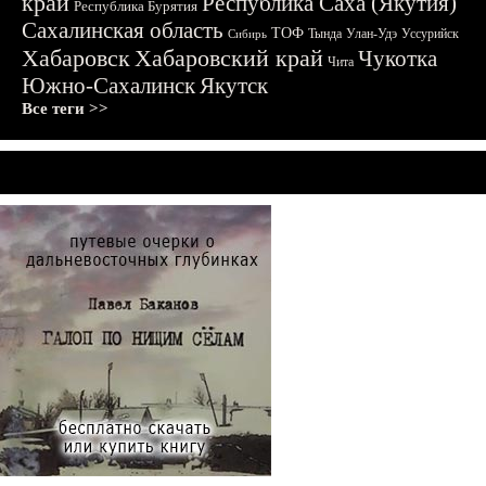
край
Республика Саха (Якутия)
Республика Бурятия
Сахалинская область
ТОФ
Тында
Улан-Удэ
Уссурийск
Сибирь
Хабаровск
Хабаровский край
Чукотка
Чита
Южно-Сахалинск
Якутск
Все теги >>