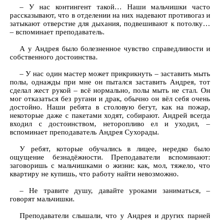
– У нас контингент такой… Наши мальчишки часто
рассказывают, что в отделении на них надевают противогаз и
затыкают отверстие для дыхания, подвешивают к потолку…
– вспоминает преподаватель.
А у Андрея было болезненное чувство справедливости и
собственного достоинства.
– У нас один мастер может прикрикнуть – заставить мыть
полы, однажды при мне он пытался заставить Андрея, тот
сделал жест рукой – всё нормально, полы мыть не стал. Он
мог отказаться без ругани и драк, обычно он вёл себя очень
достойно. Наши ребята в столовую бегут, как на пожар,
некоторые даже с пакетами ходят, собирают. Андрей всегда
входил с достоинством, неторопливо ел и уходил, –
вспоминает преподаватель Андрея Сухорады.
У ребят, которые обучались в лицее, нередко было
ощущение безнадёжности. Преподаватели вспоминают:
заговоришь с мальчишками о жизни: как, мол, тяжело, что
квартиру не купишь, что работу найти невозможно.
– Не травите душу, давайте уроками заниматься, –
говорят мальчишки.
Преподаватели слышали, что у Андрея и других парней