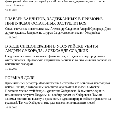
фотографий. Человек, который уже 20 лет в бизнесе, держится до сих пор в
тени. Почему?
16.06.2010
ГЛАВАРЬ БАНДИТОВ, ЗАДЕРЖАННЫХ В ПРИМОРЬЕ,
ПРИНУЖДАЛ ОСТАЛЬНЫХ ЗАСТРЕЛИТЬСЯ
Свели счеты с жизнью только сам Александр Сладких и Андрей Сухорада. Двое
других сдались. Завершение штурма бандитского логова в г. Уссурийске
11.06.2010
В ХОДЕ СПЕЦОПЕРАЦИИ В УССУРИЙСКЕ УБИТЫ
АНДРЕЙ СУХОРАДА, АЛЕКСАНДР СЛАДКИХ
Следственный комитет называет фамилии тех, кто сдался и еще продолжает
отстреливаться. Приморские «партизаны» мстили за то, что милиция сорвала их
бандитские разборки
11.06.2010
ГОРЬКАЯ ДОЛЯ
Криминальный репортер «Новой газеты» Сергей Канев: Есть такая пресловутая
банда Шилина, о которой я много писал, она похищала людей в Москве.
Половина членов этой банды – уроженцы Хабаровска. В том числе один из
помощников депутата Госдумы, он вообще родом из Хабаровска. Там он
занимал достаточно высокую должность в администрации, сейчас скрывается за
границей. Так что Хабаровск мне уже знаком по похищениям людей
10.06.2010