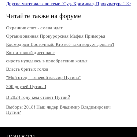
Другие материалы по теме "Суд, Криминал, Прокуратура" >>
Читайте также на форуме
Охранник спит - смена идёт
Организованная Прокурорская Мафия Приморья
Космодром Восточный. Кто всё-таки ворует деньги?!
Когнитивный диссонанс
сирота нуждаюсь в приобретении жилья
Власть бритых голов
"Мой отец – теневой кассир Путина"
300 друзей Путина❗️
В 2024 году кем станет Путин❓
Выборы 2018! Наш лидер Владимир Владимирович
Путин?
НОВОСТИ