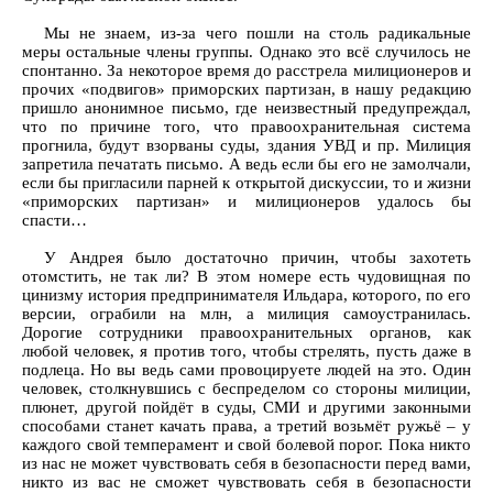
Мы не знаем, из-за чего пошли на столь радикальные
меры остальные члены группы. Однако это всё случилось не
спонтанно. За некоторое время до расстрела милиционеров и
прочих «подвигов» приморских партизан, в нашу редакцию
пришло анонимное письмо, где неизвестный предупреждал,
что по причине того, что правоохранительная система
прогнила, будут взорваны суды, здания УВД и пр. Милиция
запретила печатать письмо. А ведь если бы его не замолчали,
если бы пригласили парней к открытой дискуссии, то и жизни
«приморских партизан» и милиционеров удалось бы
спасти…
У Андрея было достаточно причин, чтобы захотеть
отомстить, не так ли? В этом номере есть чудовищная по
цинизму история предпринимателя Ильдара, которого, по его
версии, ограбили на млн, а милиция самоустранилась.
Дорогие сотрудники правоохранительных органов, как
любой человек, я против того, чтобы стрелять, пусть даже в
подлеца. Но вы ведь сами провоцируете людей на это. Один
человек, столкнувшись с беспределом со стороны милиции,
плюнет, другой пойдёт в суды, СМИ и другими законными
способами станет качать права, а третий возьмёт ружьё – у
каждого свой темперамент и свой болевой порог. Пока никто
из нас не может чувствовать себя в безопасности перед вами,
никто из вас не сможет чувствовать себя в безопасности