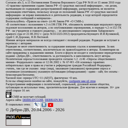
Согласно абз.3, п.13 Постановления Пленума Верховного Суда РФ №16 от 15 июня 2010 года
«О практике применения судами Закона РФ «О средствах массовой информации», «по делам,
вытекающим из содержания распространенной информации, распространитель не является
надлежащим ответчиком, поскольку исходя из положений Закона РФ «О средствах массовой
информации» не вправе вмешиваться в деятельность редакции, в ходе которой определяется
содержание сообщений и материалов».
Воспользуйтесь «Правом на ответ» (ст.46 Закона РФ «О СМИ»).
«В соответствии с положением ч.3 ст.196 ГПК РФ, обязанность компенсации морального вреда
подлежит возложению на авторов, а по опубликованию опровержения, в порядке ч.2 ст.152 ГК
РФ - на учредителя и главного редактор», - из апелляционного определения Хабаровского
краевого суда от 22.08.2012 г. (дело №33-5325/2012) председательствующего И.И.Куликовой,
судей С.И.Дорожко, Н.В.Пестовой.
Мнения авторов материалов не всегда совпадают с позицией редакции. Редакция не вступает в
переписку с авторами.
Редакция не несет ответственность за содержание внешних ссылок и комментариев. За них
ответственны, соответственно, исключительно их правообладатели и авторы. Комментарии на
сайте приравнены к выражению мнения. Блоги и форум не входят в электронное периодическое
издание «Дебри-ДВ», ответственность за достоверность и наполняемость несут авторы.
Политические опросы/голосования проводятся согласно ч.2. ст.46 «Опросы общественного
мнения» Федерального закона от 12.06.2002 г. № 67-ФЗ «Об основных гарантиях
избирательных прав и права на участие в референдуме граждан Российской Федерации»;
считать, там где не указано: лицо (лица), заказавшее (заказавших) проведение опроса и
оплатившее (оплативших) указанную публикацию (обнародование) - едино - сайт, без оплаты -
безвозмездно/бесплатно.
Часовой пояс сервера UTC+11 (AEST), фактически +8 мск.
Если вы обнаружили ошибки на сайте, пожалуйста,
сообщите нам об этом
.
Распространение информации о политической, социальной, духовной жизни общества,
публикации на актуальные темы, просветительские функции. Для мужчин и женщин. 16+ для
детей старше 16 лет.
СМИ не получает субсидий.
Адреса сайта:
DEBRI-DV.COM
,
DEBRI-DV.RU
.
В социальных сетях:
© Дебри-ДВ, 20.04.2006 - 2026