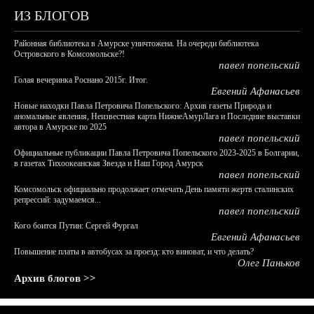
ИЗ БЛОГОВ
Районная библиотека в Амурске уничтожена. На очереди библиотека
Островского в Комсомольске?!
павел попельский
Голая вечеринка Роснано 2015г. Итог.
Евгений Афанасьев
Новые находки Павла Петровича Попельского: Архив газеты Природа и
аномальные явления, Неизвестная карта НижнеАмурЛага и Последние выставки
автора в Амурске по 2025
павел попельский
Официальные публикации Павла Петровича Попельского 2023-2025 в Болгарии,
в газетах Тихоокеанская Звезда и Наш Город Амурск
павел попельский
Комсомольск официально продолжает отмечать День памяти жертв сталинских
репрессий: задумаемся...
павел попельский
Кого боится Путин: Сергей Фургал
Евгений Афанасьев
Повышение платы в автобусах за проезд: кто виноват, и что делать?
Олег Паньков
Архив блогов >>