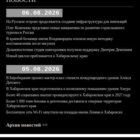
06.08.2026
На Русском острове продолжается создание инфраструктуры для инноваций
Олег Кожемяко представил новые инициативы по развитию горнолыжного
туризма в России
В краевой больнице имени Владимирцева освоили новую методику
восстановления после инсульта
Дальневосточная студия кинохроники получила поддержку Дмитрия Демешина
Новый циклон приближается к Хабаровскому краю
05.08.2026
В Биробиджане прошел мастер-класс стилиста международного уровня Алекса
Датского
В Хабаровском крае подготовились к возможному повышению уровня Амура
Более 40 социальных выплат проиндексируют в Хабаровском крае в 2027 году
Более 1 000 тонн бензина и дизтоплива доставили в северные территории
Хабаровского края
Бесплатную сеть Wi-Fi запустили на площади имени Ленина в Хабаровске
Архив новостей >>