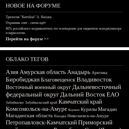
НОВОЕ НА ФОРУМЕ
Трилогия "Китобои" А. Вахова.
Охранник спит - смена идёт
80% российского медиаконтента это телевидение для пациентов психдиспансера
и наркологии.
Перейти на форум >>
ОБЛАКО ТЕГОВ
Азия
Амурская область
Анадырь
Арктика
Биробиджан
Владивосток
Благовещенск
Дальневосточный
Восточный военный округ
федеральный округ
Дальний Восток
ЕАО
Камчатский край
Забайкалье
Забайкальский край
Комсомольск-на-Амуре
Магадан
Курилы
Корякия
Магаданская область
Николаевск-на-Амуре
Находка
Приморский
Петропавловск-Камчатский