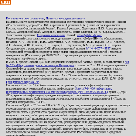
Пользовательское соглашение
,
Политика конфиденциальности
На данном сайте распространяется информация электронного периодического издания «Дебри-
ДВ» со знаком «Дебри-ДВ». 16+ Учредитель: Пронякин К.А. (член Союза журналистов
России, член Союза писателей России). Главный редактор: Харитонова И.Ю. Адрес редакции:
680032, Хабаровский край, Хабаровск, проспект 60-летия Октября, 88-46, т./ф.84212296081.
Электронная приемная:
Отправить сообщение
. E-mail:
editor@debri-dv.com
Редакционный совет электронного периодического издания «Дебри-ДВ» (на общественных
началах): К.А. Пронякин, И.Ю. Харитонова, А.Э. Мирмович, Ю.Н. Юрьев, Ю.В. Ковалев,
Л.Н. Левина, А.Ю. Жданов, Е.Н. Голубь, С.Н. Бурындин, Б.М. Сухинин, О.В. Егорова
Свидетельство о регистрации СМИ (Регистрационный номер)
ЭЛ № ФС77-45537
выдано
Федеральной службой по надзору в сфере связи, информационных технологий и массовых
коммуникаций (Роскомнадзор) 16.06.2011 г. Территория распространения: Российская
Федерация, зарубежные страны.
В 2006 г. проект «Дебри-ДВ» был создан как электронный частный архив, в соответствии с
ФЗ
№ 125 «Об архивном деле в Российской Федерации»
, согласно п. 2 ст. 13 «Создание архивов».
Основной фонд архива составляют публикации газет и журналов, изданные книги, а также
рукописи по дальневосточной (РФ) тематике. Доступ к архивным документам является
открытым в электронном виде, согласно п. 1 ст. 24 вышеобозначенного закона. Архивные
документы к частной собственности редакции не относятся, согласно ст.ст. 1275, 1276, 1306
Гражданского кодекса РФ
.
Согласно ч.2. п.3. ст.17 «Ответственность за правонарушения в сфере информации,
информационных технологий и защиты информации»
Закона РФ «Об информации,
информационных технологиях и о защите информации» (ФЗ-149 от 27.07.06 г.)
архив «Дебри-
ДВ», хранящий информацию, гражданско-правовую ответственность за распространение
информации не несет. Сайт и редакция основываются и работают на основании ст.8 «Право на
доступ к информации» ФЗ-149.
Согласно пп.3,4,6 ст.57 Закона РФ «О СМИ», «Редакция, главный редактор, журналист не несут
ответственности за распространение сведений, не соответствующих действительности и
порочащих честь и достоинство граждан и организаций, либо ущемляющих права и законные
интересы граждан, либо представляющих собой злоупотребление свободой массовой
информации и (или) правами журналиста: ...если они являются дословным воспроизведением
сообщений и материалов или их фрагментов, распространенных другим средством массовой
информации (а также сообщения, переданные в пресс-релизах и информация государственных,
общественных организаций и объединений), которое может быть установлено и привлечено к
ответственности за данное нарушение законодательства Российской Федерации о средствах
массовой информации».