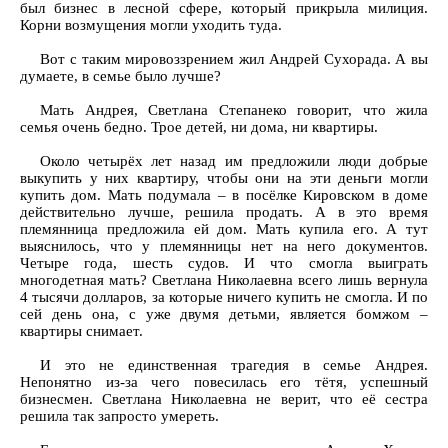
был бизнес в лесной сфере, который прикрыла милиция.
Корни возмущения могли уходить туда.
Вот с таким мировоззрением жил Андрей Сухорада. А вы
думаете, в семье было лучше?
Мать Андрея, Светлана Степанеко говорит, что жила
семья очень бедно. Трое детей, ни дома, ни квартиры.
Около четырёх лет назад им предложили люди добрые
выкупить у них квартиру, чтобы они на эти деньги могли
купить дом. Мать подумала – в посёлке Кировском в доме
действительно лучше, решила продать. А в это время
племянница предложила ей дом. Мать купила его. А тут
выяснилось, что у племянницы нет на него документов.
Четыре года, шесть судов. И что смогла выиграть
многодетная мать? Светлана Николаевна всего лишь вернула
4 тысячи долларов, за которые ничего купить не смогла. И по
сей день она, с уже двумя детьми, является бомжом –
квартиры снимает.
И это не единственная трагедия в семье Андрея.
Непонятно из-за чего повесилась его тётя, успешный
бизнесмен. Светлана Николаевна не верит, что её сестра
решила так запросто умереть.