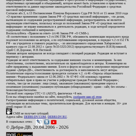
общественных организаций и объединений), которое может быть установлено и привлечено к
ответственности за данное нарушение законодательства Российской Федерации о средствах
массовой информации».
Согласно абз.3, п.13 Постановления Пленума Верховного Суда РФ №16 от 15 июня 2010 года
«О практике применения судами Закона РФ «О средствах массовой информации», «по делам,
вытекающим из содержания распространенной информации, распространитель не является
надлежащим ответчиком, поскольку исходя из положений Закона РФ «О средствах массовой
информации» не вправе вмешиваться в деятельность редакции, в ходе которой определяется
содержание сообщений и материалов».
Воспользуйтесь «Правом на ответ» (ст.46 Закона РФ «О СМИ»).
«В соответствии с положением ч.3 ст.196 ГПК РФ, обязанность компенсации морального вреда
подлежит возложению на авторов, а по опубликованию опровержения, в порядке ч.2 ст.152 ГК
РФ - на учредителя и главного редактор», - из апелляционного определения Хабаровского
краевого суда от 22.08.2012 г. (дело №33-5325/2012) председательствующего И.И.Куликовой,
судей С.И.Дорожко, Н.В.Пестовой.
Мнения авторов материалов не всегда совпадают с позицией редакции. Редакция не вступает в
переписку с авторами.
Редакция не несет ответственность за содержание внешних ссылок и комментариев. За них
ответственны, соответственно, исключительно их правообладатели и авторы. Комментарии на
сайте приравнены к выражению мнения. Блоги и форум не входят в электронное периодическое
издание «Дебри-ДВ», ответственность за достоверность и наполняемость несут авторы.
Политические опросы/голосования проводятся согласно ч.2. ст.46 «Опросы общественного
мнения» Федерального закона от 12.06.2002 г. № 67-ФЗ «Об основных гарантиях
избирательных прав и права на участие в референдуме граждан Российской Федерации»;
считать, там где не указано: лицо (лица), заказавшее (заказавших) проведение опроса и
оплатившее (оплативших) указанную публикацию (обнародование) - едино - сайт, без оплаты -
безвозмездно/бесплатно.
Часовой пояс сервера UTC+11 (AEST), фактически +8 мск.
Если вы обнаружили ошибки на сайте, пожалуйста,
сообщите нам об этом
.
Распространение информации о политической, социальной, духовной жизни общества,
публикации на актуальные темы, просветительские функции. Для мужчин и женщин. 16+ для
детей старше 16 лет.
СМИ не получает субсидий.
Адреса сайта:
DEBRI-DV.COM
,
DEBRI-DV.RU
.
В социальных сетях:
© Дебри-ДВ, 20.04.2006 - 2026