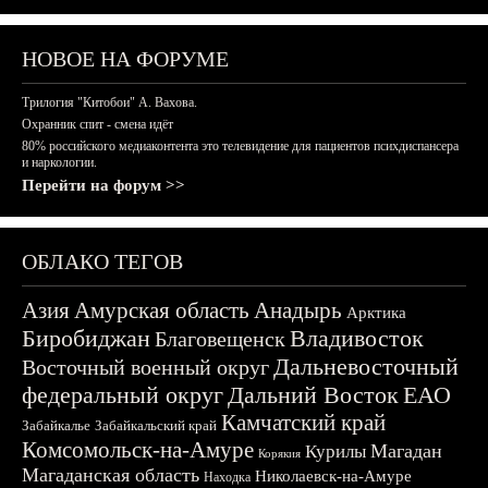
НОВОЕ НА ФОРУМЕ
Трилогия "Китобои" А. Вахова.
Охранник спит - смена идёт
80% российского медиаконтента это телевидение для пациентов психдиспансера
и наркологии.
Перейти на форум >>
ОБЛАКО ТЕГОВ
Азия
Амурская область
Анадырь
Арктика
Биробиджан
Владивосток
Благовещенск
Дальневосточный
Восточный военный округ
федеральный округ
Дальний Восток
ЕАО
Камчатский край
Забайкалье
Забайкальский край
Комсомольск-на-Амуре
Магадан
Курилы
Корякия
Магаданская область
Николаевск-на-Амуре
Находка