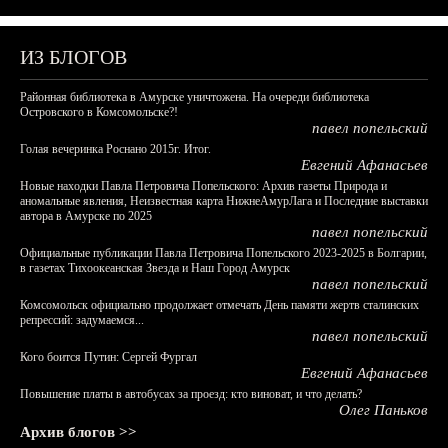
ИЗ БЛОГОВ
Районная библиотека в Амурске уничтожена. На очереди библиотека
Островского в Комсомольске?!
павел попельский
Голая вечеринка Роснано 2015г. Итог.
Евгений Афанасьев
Новые находки Павла Петровича Попельского: Архив газеты Природа и
аномальные явления, Неизвестная карта НижнеАмурЛага и Последние выставки
автора в Амурске по 2025
павел попельский
Официальные публикации Павла Петровича Попельского 2023-2025 в Болгарии,
в газетах Тихоокеанская Звезда и Наш Город Амурск
павел попельский
Комсомольск официально продолжает отмечать День памяти жертв сталинских
репрессий: задумаемся...
павел попельский
Кого боится Путин: Сергей Фургал
Евгений Афанасьев
Повышение платы в автобусах за проезд: кто виноват, и что делать?
Олег Паньков
Архив блогов >>