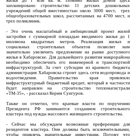
жилья до 1 млн кв. м. Помимо жилых домов здесь
запланировано строительство 11 детских дошкольных
учреждений общей вместимостью около 3000 мест, трех
общеобразовательных школ, рассчитанных на 4700 мест, и
трех поликлиник.
- Это очень масштабный и амбициозный проект жилой
застройки с суммарной площадью вводимого жилья до 1
миллиона квадратных метров. Реализация жилых и
социальных строительных объектов позволит нам
значительно увеличить предложение на рынке доступного
жилья в Хабаровске. Для дальнейшего развития микрорайона
необходимо обеспечить его инженерной и транспортной
инфраструктурой. За счет субсидии из краевого бюджета
администрация Хабаровска строит здесь сети водопровода и
водоотведения. Правительство края привлекло
инфраструктурный бюджетный кредит, который в частности
будет направлен на строительство тепломагистрали
«ТМ-35», - рассказал Керим Сунгуров.
Также он отметил, что краевые власти по поручению
Президента РФ занимаются созданием строительного
кластера под нужды массового жилищного строительства.
- Сейчас мы обсуждаем возможные преференции для
резидентов кластера. Они должны быть исключительными,
чтобы привлечь значительные инвестиции. Потому что