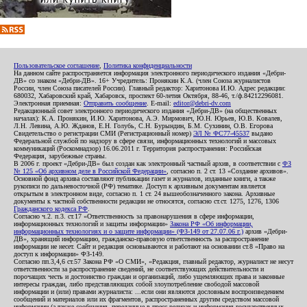
Пользовательское соглашение
,
Политика конфиденциальности
На данном сайте распространяется информация электронного периодического издания «Дебри-
ДВ» со знаком «Дебри-ДВ». 16+ Учредитель: Пронякин К.А. (член Союза журналистов
России, член Союза писателей России). Главный редактор: Харитонова И.Ю. Адрес редакции:
680032, Хабаровский край, Хабаровск, проспект 60-летия Октября, 88-46, т./ф.84212296081.
Электронная приемная:
Отправить сообщение
. E-mail:
editor@debri-dv.com
Редакционный совет электронного периодического издания «Дебри-ДВ» (на общественных
началах): К.А. Пронякин, И.Ю. Харитонова, А.Э. Мирмович, Ю.Н. Юрьев, Ю.В. Ковалев,
Л.Н. Левина, А.Ю. Жданов, Е.Н. Голубь, С.Н. Бурындин, Б.М. Сухинин, О.В. Егорова
Свидетельство о регистрации СМИ (Регистрационный номер)
ЭЛ № ФС77-45537
выдано
Федеральной службой по надзору в сфере связи, информационных технологий и массовых
коммуникаций (Роскомнадзор) 16.06.2011 г. Территория распространения: Российская
Федерация, зарубежные страны.
В 2006 г. проект «Дебри-ДВ» был создан как электронный частный архив, в соответствии с
ФЗ
№ 125 «Об архивном деле в Российской Федерации»
, согласно п. 2 ст. 13 «Создание архивов».
Основной фонд архива составляют публикации газет и журналов, изданные книги, а также
рукописи по дальневосточной (РФ) тематике. Доступ к архивным документам является
открытым в электронном виде, согласно п. 1 ст. 24 вышеобозначенного закона. Архивные
документы к частной собственности редакции не относятся, согласно ст.ст. 1275, 1276, 1306
Гражданского кодекса РФ
.
Согласно ч.2. п.3. ст.17 «Ответственность за правонарушения в сфере информации,
информационных технологий и защиты информации»
Закона РФ «Об информации,
информационных технологиях и о защите информации» (ФЗ-149 от 27.07.06 г.)
архив «Дебри-
ДВ», хранящий информацию, гражданско-правовую ответственность за распространение
информации не несет. Сайт и редакция основываются и работают на основании ст.8 «Право на
доступ к информации» ФЗ-149.
Согласно пп.3,4,6 ст.57 Закона РФ «О СМИ», «Редакция, главный редактор, журналист не несут
ответственности за распространение сведений, не соответствующих действительности и
порочащих честь и достоинство граждан и организаций, либо ущемляющих права и законные
интересы граждан, либо представляющих собой злоупотребление свободой массовой
информации и (или) правами журналиста: ...если они являются дословным воспроизведением
сообщений и материалов или их фрагментов, распространенных другим средством массовой
информации (а также сообщения, переданные в пресс-релизах и информация государственных,