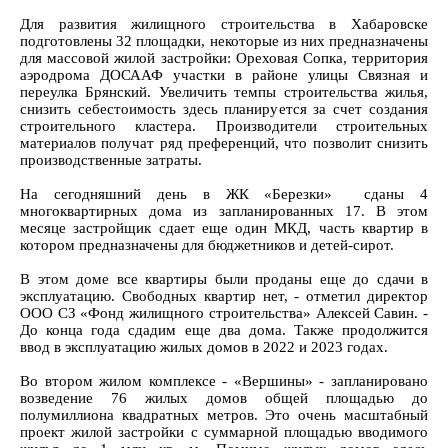
Для развития жилищного строительства в Хабаровске
подготовлены 32 площадки, некоторые из них предназначены
для массовой жилой застройки: Ореховая Сопка, территория
аэродрома ДОСААФ участки в районе улицы Связная и
переулка Брянский. Увеличить темпы строительства жилья,
снизить себестоимость здесь планируется за счет создания
строительного кластера. Производители строительных
материалов получат ряд преференций, что позволит снизить
производственные затраты.
На сегодняшний день в ЖК «Березки» сданы 4
многоквартирных дома из запланированных 17. В этом
месяце застройщик сдает еще один МКД, часть квартир в
котором предназначены для бюджетников и детей-сирот.
В этом доме все квартиры были проданы еще до сдачи в
эксплуатацию. Свободных квартир нет, - отметил директор
ООО СЗ «Фонд жилищного строительства» Алексей Савин. -
До конца года сдадим еще два дома. Также продолжится
ввод в эксплуатацию жилых домов в 2022 и 2023 годах.
Во втором жилом комплексе - «Вершины» - запланировано
возведение 76 жилых домов общей площадью до
полумиллиона квадратных метров. Это очень масштабный
проект жилой застройки с суммарной площадью вводимого