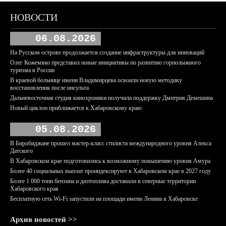
НОВОСТИ
06.08.2026
На Русском острове продолжается создание инфраструктуры для инноваций
Олег Кожемяко представил новые инициативы по развитию горнолыжного
туризма в России
В краевой больнице имени Владимирцева освоили новую методику
восстановления после инсульта
Дальневосточная студия кинохроники получила поддержку Дмитрия Демешина
Новый циклон приближается к Хабаровскому краю
05.08.2026
В Биробиджане прошел мастер-класс стилиста международного уровня Алекса
Датского
В Хабаровском крае подготовились к возможному повышению уровня Амура
Более 40 социальных выплат проиндексируют в Хабаровском крае в 2027 году
Более 1 000 тонн бензина и дизтоплива доставили в северные территории
Хабаровского края
Бесплатную сеть Wi-Fi запустили на площади имени Ленина в Хабаровске
Архив новостей >>