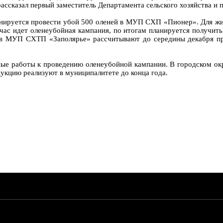
ассказал первый заместитель Департамента сельского хозяйства и 
анируется провести убой 500 оленей в МУП СХП «Пионер». Для жи
с идет оленеубойная кампания, по итогам планируется получить
 в МУП СХТП «Заполярье» рассчитывают до середины декабря про
ьные работы к проведению оленеубойной кампании. В городском о
укцию реализуют в муниципалитете до конца года.