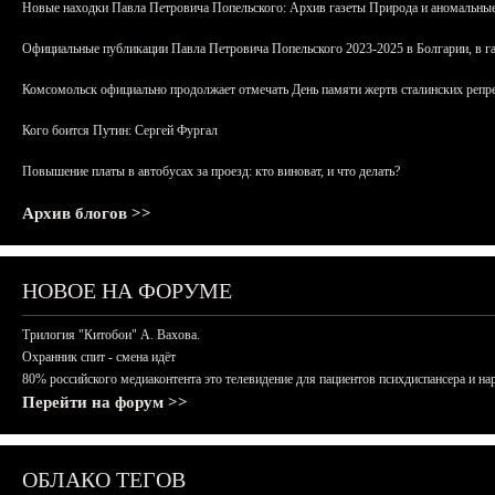
Новые находки Павла Петровича Попельского: Архив газеты Природа и аномальные
Официальные публикации Павла Петровича Попельского 2023-2025 в Болгарии, в г
Комсомольск официально продолжает отмечать День памяти жертв сталинских репрес
Кого боится Путин: Сергей Фургал
Повышение платы в автобусах за проезд: кто виноват, и что делать?
Архив блогов >>
НОВОЕ НА ФОРУМЕ
Трилогия "Китобои" А. Вахова.
Охранник спит - смена идёт
80% российского медиаконтента это телевидение для пациентов психдиспансера и на
Перейти на форум >>
ОБЛАКО ТЕГОВ