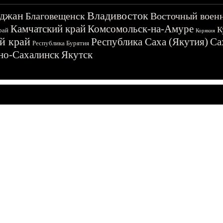
джан
Владивосток
Благовещенск
Восточный воен
Камчатский край
Комсомольск-на-Амуре
К
рай
Корякия
й край
Республика Саха (Якутия)
Са
Республика Бурятия
о-Сахалинск
Якутск