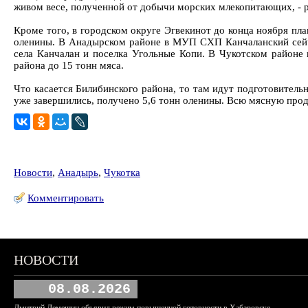
живом весе, полученной от добычи морских млекопитающих, - р
Кроме того, в городском округе Эгвекинот до конца ноября пл
оленины. В Анадырском районе в МУП СХП Канчаланский сейча
села Канчалан и поселка Угольные Копи. В Чукотском районе
района до 15 тонн мяса.
Что касается Билибинского района, то там идут подготовител
уже завершились, получено 5,6 тонн оленины. Всю мясную прод
Новости
,
Анадырь
,
Чукотка
Комментировать
НОВОСТИ
08.08.2026