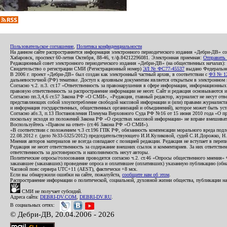
Пользовательское соглашение
,
Политика конфиденциальности
На данном сайте распространяется информация электронного периодического издания «Дебри-ДВ» с
Хабаровск, проспект 60-летия Октября, 88-46, т./ф.84212296081. Электронная приемная:
Отправить
Редакционный совет электронного периодического издания «Дебри-ДВ» (на общественных началах
Свидетельство о регистрации СМИ (Регистрационный номер)
ЭЛ № ФС77-45537
выдано Федеральной
В 2006 г. проект «Дебри-ДВ» был создан как электронный частный архив, в соответствии с
ФЗ № 12
дальневосточной (РФ) тематике. Доступ к архивным документам является открытым в электронном вид
Согласно ч.2. п.3. ст.17 «Ответственность за правонарушения в сфере информации, информационн
правовую ответственность за распространение информации не несет. Сайт и редакция основываются 
Согласно пп.3,4,6 ст.57 Закона РФ «О СМИ», «Редакция, главный редактор, журналист не несут отв
представляющих собой злоупотребление свободой массовой информации и (или) правами журналиста:
и информация государственных, общественных организаций и объединений), которое может быть уста
Согласно абз.3, п.13 Постановления Пленума Верховного Суда РФ №16 от 15 июня 2010 года «О пр
поскольку исходя из положений Закона РФ «О средствах массовой информации» не вправе вмешивать
Воспользуйтесь «Правом на ответ» (ст.46 Закона РФ «О СМИ»).
«В соответствии с положением ч.3 ст.196 ГПК РФ, обязанность компенсации морального вреда подле
22.08.2012 г. (дело №33-5325/2012) председательствующего И.И.Куликовой, судей С.И.Дорожко, Н
Мнения авторов материалов не всегда совпадают с позицией редакции. Редакция не вступает в перепи
Редакция не несет ответственность за содержание внешних ссылок и комментариев. За них ответств
ответственность за достоверность и наполняемость несут авторы.
Политические опросы/голосования проводятся согласно ч.2. ст.46 «Опросы общественного мнения» Фе
заказавшее (заказавших) проведение опроса и оплатившее (оплативших) указанную публикацию (обнаро
Часовой пояс сервера UTC+11 (AEST), фактически +8 мск.
Если вы обнаружили ошибки на сайте, пожалуйста,
сообщите нам об этом
.
Распространение информации о политической, социальной, духовной жизни общества, публикации на
СМИ не получает субсидий.
Адреса сайта:
DEBRI-DV.COM
,
DEBRI-DV.RU
.
В социальных сетях:
© Дебри-ДВ, 20.04.2006 - 2026