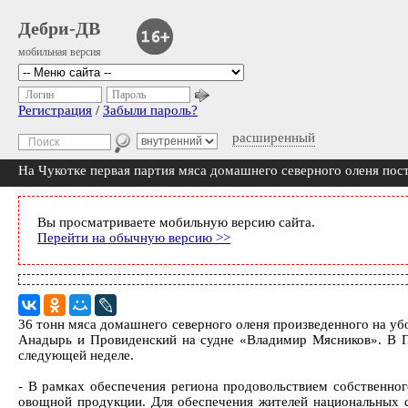
Дебри-ДВ
мобильная версия
Логин
Пароль
Регистрация
/
Забыли пароль?
расширенный
На Чукотке первая партия мяса домашнего северного оленя пос
Вы просматриваете мобильную версию сайта.
Перейти на обычную версию >>
36 тонн мяса домашнего северного оленя произведенного на убо
Анадырь и Провиденский на судне «Владимир Мясников». В Пр
следующей неделе.
- В рамках обеспечения региона продовольствием собственного
овощной продукции. Для обеспечения жителей национальных с