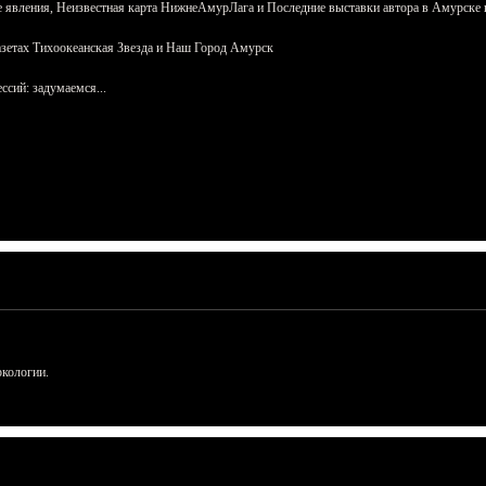
 явления, Неизвестная карта НижнеАмурЛага и Последние выставки автора в Амурске 
азетах Тихоокеанская Звезда и Наш Город Амурск
сий: задумаемся...
ркологии.