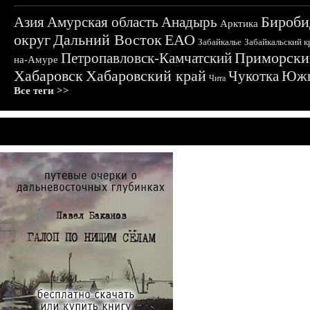
Бироби
Азия
Амурская область
Анадырь
Арктика
округ
Дальний Восток
ЕАО
Забайкалье
Забайкальский к
Приморски
Петропавловск-Камчатский
на-Амуре
Хабаровск
Хабаровский край
Чукотка
Южн
Чита
Все теги >>