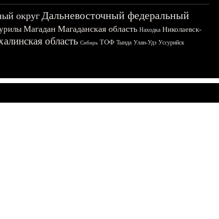
Дальневосточный федеральный
ный округ
Магадан
Магаданская область
урилы
Николаевск-
Находка
халинская область
ТОФ
Тында
Улан-Удэ
Уссурийск
Сибирь