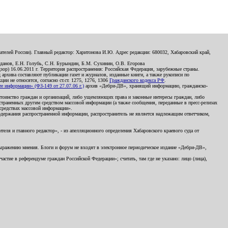
телей России). Главный редактор: Харитонова И.Ю. Адрес редакции: 680032, Хабаровский край,
данов, Е.Н. Голубь, С.Н. Бурындин, Б.М. Сухинин, О.В. Егорова
р) 16.06.2011 г. Территория распространения: Российская Федерация, зарубежные страны.
д архива составляют публикации газет и журналов, изданные книги, а также рукописи по
и не относятся, согласно ст.ст. 1275, 1276, 1306
Гражданского кодекса РФ
.
 информации» (ФЗ-149 от 27.07.06 г.)
архив «Дебри-ДВ», хранящий информацию, гражданско-
остоинство граждан и организаций, либо ущемляющих права и законные интересы граждан, либо
страненных другим средством массовой информации (а также сообщения, переданные в пресс-релизах
 средствах массовой информации».
держания распространенной информации, распространитель не является надлежащим ответчиком,
еля и главного редактор», - из апелляционного определения Хабаровского краевого суда от
 выражению мнения. Блоги и форум не входят в электронное периодическое издание «Дебри-ДВ»,
стие в референдуме граждан Российской Федерации»; считать, там где не указано: лицо (лица),