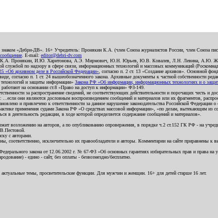
о знаком «Дебри-ДВ». 16+ Учредитель: Пронякин К.А. (член Союза журналистов России, член Союза писа
 сообщение
. E-mail:
editor@debri-dv.com
): К.А. Пронякин, И.Ю. Харитонова, А.Э. Мирмович, Ю.Н. Юрьев, Ю.В. Ковалев, Л.Н. Левина, А.Ю. Ж
 службой по надзору в сфере связи, информационных технологий и массовых коммуникаций (Роскомнадзо
5 «Об архивном деле в Российской Федерации»
, согласно п. 2 ст. 13 «Создание архивов». Основной фон
е, согласно п. 1 ст. 24 вышеобозначенного закона. Архивные документы к частной собственности редакци
ых технологий и защиты информации»
Закона РФ «Об информации, информационных технологиях и о защите
и работают на основании ст.8 «Право на доступ к информации» ФЗ-149.
етственности за распространение сведений, не соответствующих действительности и порочащих честь и д
 ...если они являются дословным воспроизведением сообщений и материалов или их фрагментов, распро
новлено и привлечено к ответственности за данное нарушение законодательства Российской Федерации о
актике применения судами Закона РФ «О средствах массовой информации», «по делам, вытекающим из со
ся в деятельность редакции, в ходе которой определяется содержание сообщений и материалов».
жит возложению на авторов, а по опубликованию опровержения, в порядке ч.2 ст.152 ГК РФ - на учредит
.В.Пестовой.
ску с авторами.
енны, соответственно, исключительно их правообладатели и авторы. Комментарии на сайте приравнены к
дерального закона от 12.06.2002 г. № 67-ФЗ «Об основных гарантиях избирательных прав и права на уча
дование) - едино - сайт, без оплаты - безвозмездно/бесплатно.
 актуальные темы, просветительские функции. Для мужчин и женщин. 16+ для детей старше 16 лет.