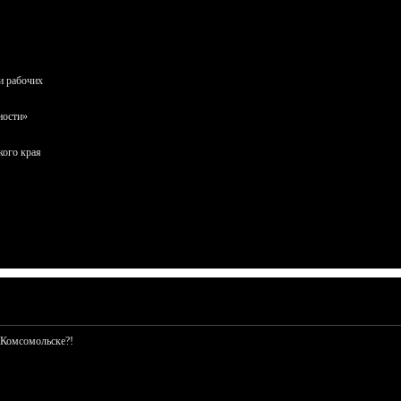
и рабочих
ности»
кого края
 Комсомольске?!