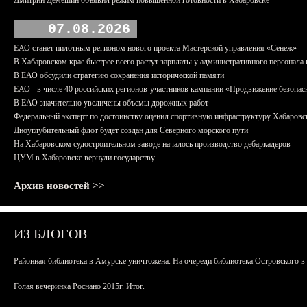
Дмитрий Демешин объявил режим повышенной готовности в Хабаровске
07.08.2026
ЕАО станет пилотным регионом нового проекта Мастерской управления «Сенеж»
В Хабаровском крае быстрее всего растут зарплаты у административного персонала 
В ЕАО обсудили стратегию сохранения исторической памяти
ЕАО - в числе 40 российских регионов-участников кампании «Продвижение безопас
В ЕАО значительно увеличены объемы дорожных работ
Федеральный эксперт по достоинству оценил спортивную инфраструктуру Хабаровс
Дноуглубительный флот будет создан для Северного морского пути
На Хабаровском судостроительном заводе началось производство дебаркадеров
ЦУМ в Хабаровске вернули государству
Архив новостей >>
ИЗ БЛОГОВ
Районная библиотека в Амурске уничтожена. На очереди библиотека Островского в
Голая вечеринка Роснано 2015г. Итог.