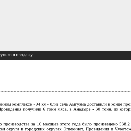
тупила в продажу
йном комплексе «94 км» близ села Амгуэма доставили в конце про
овидения получили 6 тонн мяса, в Анадыре - 30 тонн, из которы
 производства за 10 месяцев этого года было произведено 538,2
ел округа в городских округах Эгвекинот, Провидения и Чукотск