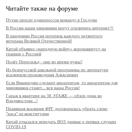
Читайте также на форуме
Путин просит единороссов команду в Госдуме
В России наши чиновники могут отключить интернет?!
В пандемию Россия потеряла каждого четвертого
ветерана Великой Отечественной!
Китай объявил «народную войну» коронавирусу на
границе с Россией
Полёт Пересильд - пир во время чумы?
Из белорусской школьной программы по литературе
исключили произведения Алексиевич
Если Википедию сделают иноагентом, то иноагентом для
чиновников станет... вся наша Россия!
Гараж в квартире на 38 ЭТАЖЕ — обзор дома во
Владивостоке...!
Правящая коалиция ФРГ договорилась убрать слово
"раса" из конституции
Китай отказался передать ВОЗ данные о первых случаях
COVID-19