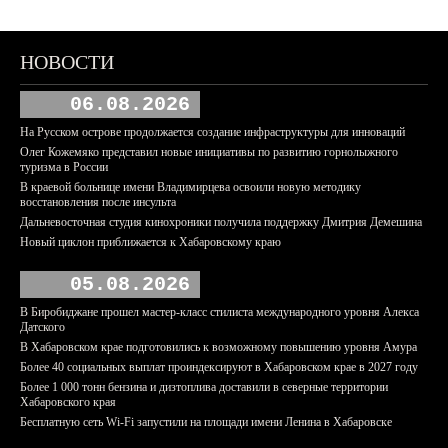
НОВОСТИ
06.08.2026
На Русском острове продолжается создание инфраструктуры для инноваций
Олег Кожемяко представил новые инициативы по развитию горнолыжного
туризма в России
В краевой больнице имени Владимирцева освоили новую методику
восстановления после инсульта
Дальневосточная студия кинохроники получила поддержку Дмитрия Демешина
Новый циклон приближается к Хабаровскому краю
05.08.2026
В Биробиджане прошел мастер-класс стилиста международного уровня Алекса
Датского
В Хабаровском крае подготовились к возможному повышению уровня Амура
Более 40 социальных выплат проиндексируют в Хабаровском крае в 2027 году
Более 1 000 тонн бензина и дизтоплива доставили в северные территории
Хабаровского края
Бесплатную сеть Wi-Fi запустили на площади имени Ленина в Хабаровске