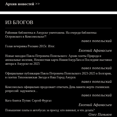
Архив новостей >>
ИЗ БЛОГОВ
Районная библиотека в Амурске уничтожена. На очереди библиотека
Островского в Комсомольске?!
павел попельский
Голая вечеринка Роснано 2015г. Итог.
Евгений Афанасьев
Новые находки Павла Петровича Попельского: Архив газеты Природа и
аномальные явления, Неизвестная карта НижнеАмурЛага и Последние выставки
автора в Амурске по 2025
павел попельский
Официальные публикации Павла Петровича Попельского 2023-2025 в Болгарии,
в газетах Тихоокеанская Звезда и Наш Город Амурск
павел попельский
Комсомольск официально продолжает отмечать День памяти жертв сталинских
репрессий: задумаемся...
павел попельский
Кого боится Путин: Сергей Фургал
Евгений Афанасьев
Повышение платы в автобусах за проезд: кто виноват, и что делать?
Олег Паньков