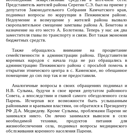
Представитель жителей района Серегин С.Э. был на приеме у
депутатов Законодательного Собрания Камчатского края,
поднимал вопросы по коррупции в Пенжинском районе.
Недоумение и возмущение у жителей района вызвало
скоропалительное смещение замглавы района А. Бекетова и
назначение на его место А. Болотнова. Теперь у нас аж два
заместителя главы по транспорту и связи. Вот такая экономия
бюджетных средств.
Также обращалось внимание на процветание
семейственности в администрации района. Представители
коренных народов с начала года не раз обращались в
администрацию Пенжинского района с просьбой помочь в
открытии этнического центра в с. Каменское, но обещанное
помещение до сих пор так и не предоставили.
Аналогичные вопросы в своих обращениях поднимал и
Н.В. Сулыма, будучи в свое время депутатом районного
Совета, а впоследствии и главой самого обездоленного села
Парень. Исчерпав все возможности быть услышанным
районными и краевыми властями, он обратился к Президенту
РФ Д.А. Медведеву. Кроме Сулымы, проблемами Парени не
занимался никто. Он лично занимался вывозом в село
необходимой техники, продуктов питания для
жизнеобеспечения села, поднимал вопросы медицинского
обслуживания коренного населения Парени.