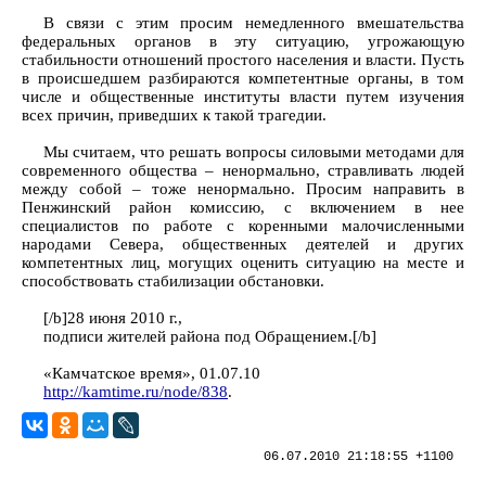
В связи с этим просим немедленного вмешательства
федеральных органов в эту ситуацию, угрожающую
стабильности отношений простого населения и власти. Пусть
в происшедшем разбираются компетентные органы, в том
числе и общественные институты власти путем изучения
всех причин, приведших к такой трагедии.
Мы считаем, что решать вопросы силовыми методами для
современного общества – ненормально, стравливать людей
между собой – тоже ненормально. Просим направить в
Пенжинский район комиссию, с включением в нее
специалистов по работе с коренными малочисленными
народами Севера, общественных деятелей и других
компетентных лиц, могущих оценить ситуацию на месте и
способствовать стабилизации обстановки.
[/b]28 июня 2010 г.,
подписи жителей района под Обращением.[/b]
«Камчатское время», 01.07.10
http://kamtime.ru/node/838
.
06.07.2010 21:18:55 +1100