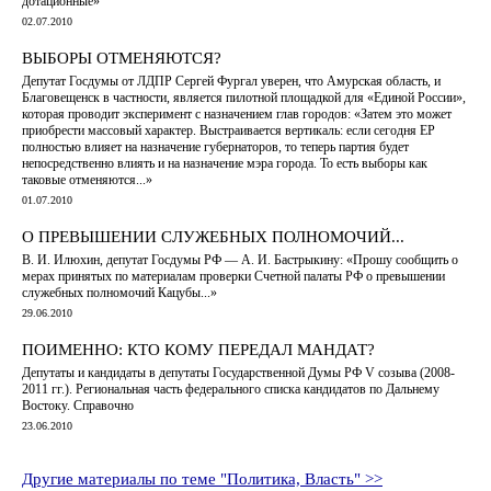
дотационные»
02.07.2010
ВЫБОРЫ ОТМЕНЯЮТСЯ?
Депутат Госдумы от ЛДПР Сергей Фургал уверен, что Амурская область, и
Благовещенск в частности, является пилотной площадкой для «Единой России»,
которая проводит эксперимент с назначением глав городов: «Затем это может
приобрести массовый характер. Выстраивается вертикаль: если сегодня ЕР
полностью влияет на назначение губернаторов, то теперь партия будет
непосредственно влиять и на назначение мэра города. То есть выборы как
таковые отменяются...»
01.07.2010
О ПРЕВЫШЕНИИ СЛУЖЕБНЫХ ПОЛНОМОЧИЙ...
В. И. Илюхин, депутат Госдумы РФ — А. И. Бастрыкину: «Прошу сообщить о
мерах принятых по материалам проверки Счетной палаты РФ о превышении
служебных полномочий Кацубы...»
29.06.2010
ПОИМЕННО: КТО КОМУ ПЕРЕДАЛ МАНДАТ?
Депутаты и кандидаты в депутаты Государственной Думы РФ V созыва (2008-
2011 гг.). Региональная часть федерального списка кандидатов по Дальнему
Востоку. Справочно
23.06.2010
Другие материалы по теме "Политика, Власть" >>