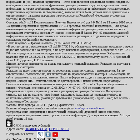
информации и (или) правами журналиста: ...если они являются дословным воспроизведением
сообщений и материалов или их фрагментов, распространенных другим средством массовой
информации (а также сообщения, переданные в пресс-релизах и информация государственных,
общественных организаций и объединений), которое может быть установлено и привлечено к
ответственности за данное нарушение законодательства Российской Федерации о средствах
массовой информации».
Согласно абз.3, п.13 Постановления Пленума Верховного Суда РФ №16 от 15 июня 2010 года
«О практике применения судами Закона РФ «О средствах массовой информации», «по делам,
вытекающим из содержания распространенной информации, распространитель не является
надлежащим ответчиком, поскольку исходя из положений Закона РФ «О средствах массовой
информации» не вправе вмешиваться в деятельность редакции, в ходе которой определяется
содержание сообщений и материалов».
Воспользуйтесь «Правом на ответ» (ст.46 Закона РФ «О СМИ»).
«В соответствии с положением ч.3 ст.196 ГПК РФ, обязанность компенсации морального вреда
подлежит возложению на авторов, а по опубликованию опровержения, в порядке ч.2 ст.152 ГК
РФ - на учредителя и главного редактор», - из апелляционного определения Хабаровского
краевого суда от 22.08.2012 г. (дело №33-5325/2012) председательствующего И.И.Куликовой,
судей С.И.Дорожко, Н.В.Пестовой.
Мнения авторов материалов не всегда совпадают с позицией редакции. Редакция не вступает в
переписку с авторами.
Редакция не несет ответственность за содержание внешних ссылок и комментариев. За них
ответственны, соответственно, исключительно их правообладатели и авторы. Комментарии на
сайте приравнены к выражению мнения. Блоги и форум не входят в электронное периодическое
издание «Дебри-ДВ», ответственность за достоверность и наполняемость несут авторы.
Политические опросы/голосования проводятся согласно ч.2. ст.46 «Опросы общественного
мнения» Федерального закона от 12.06.2002 г. № 67-ФЗ «Об основных гарантиях
избирательных прав и права на участие в референдуме граждан Российской Федерации»;
считать, там где не указано: лицо (лица), заказавшее (заказавших) проведение опроса и
оплатившее (оплативших) указанную публикацию (обнародование) - едино - сайт, без оплаты -
безвозмездно/бесплатно.
Часовой пояс сервера UTC+11 (AEST), фактически +8 мск.
Если вы обнаружили ошибки на сайте, пожалуйста,
сообщите нам об этом
.
Распространение информации о политической, социальной, духовной жизни общества,
публикации на актуальные темы, просветительские функции. Для мужчин и женщин. 16+ для
детей старше 16 лет.
СМИ не получает субсидий.
Адреса сайта:
DEBRI-DV.COM
,
DEBRI-DV.RU
.
В социальных сетях:
© Дебри-ДВ, 20.04.2006 - 2026