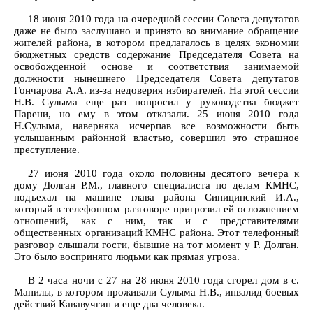
18 июня 2010 года на очередной сессии Совета депутатов
даже не было заслушано и принято во внимание обращение
жителей района, в котором предлагалось в целях экономии
бюджетных средств содержание Председателя Совета на
освобожденной основе и соответствия занимаемой
должности нынешнего Председателя Совета депутатов
Гончарова А.А. из-за недоверия избирателей. На этой сессии
Н.В. Сулыма еще раз попросил у руководства бюджет
Парени, но ему в этом отказали. 25 июня 2010 года
Н.Сулыма, наверняка исчерпав все возможности быть
услышанным районной властью, совершил это страшное
преступление.
27 июня 2010 года около половины десятого вечера к
дому Долган Р.М., главного специалиста по делам КМНС,
подъехал на машине глава района Синицинский И.А.,
который в телефонном разговоре пригрозил ей осложнением
отношений, как с ним, так и с представителями
общественных организаций КМНС района. Этот телефонный
разговор слышали гости, бывшие на тот момент у Р. Долган.
Это было воспринято людьми как прямая угроза.
В 2 часа ночи с 27 на 28 июня 2010 года сгорел дом в с.
Манилы, в котором проживали Сулыма Н.В., инвалид боевых
действий Кававучгин и еще два человека.