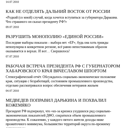
14.07.2010
КАК НЕ ОТДЕЛЯТЬ ДАЛЬНИЙ ВОСТОК ОТ РОССИИ
«Редкий (со мной) случай, когда хочется вступиться за губернатора Дарькина.
Что страшного он сказал президенту РФ?»
09.07.2010
РАЗРУШИТЬ МОНОПОЛИЮ «ЕДИНОЙ РОССИИ»
Последние выборы показали – выбора нет. «ЕР», будь она хоть трижды
непопулярна в конкретном регионе, всё равно непостижимым образом
оказывается в верхах. И вот… Свершилось!
07.07.2010
РАБОЧАЯ ВСТРЕЧА ПРЕЗИДЕНТА РФ С ГУБЕРНАТОРОМ
ХАБАРОВСКОГО КРАЯ ВЯЧЕСЛАВОМ ШПОРТОМ
Стенографический отчёт. Обсуждалось социально-экономическое положение
края, ситуация с безработицей, состоянием промышленного производства,
отдельно рассматривался вопрос обеспечения ветеранов жильем
04.07.2010
МЕДВЕДЕВ ПОПРАВИЛ ДАРЬКИНА И ПОХВАЛИЛ
КОЖЕМЯКО
Президент РФ подчеркнул, что «из-за кризиса ухудшился ряд социально-
экономических показателей ДФО, сократился объем промышленного
производства. К сожалению, у каждого пятого жителя доходы ниже
прожиточного минимума, большинство территорий округа по-прежнему