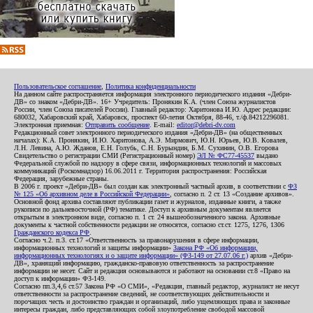
Пользовательское соглашение
,
Политика конфиденциальности
На данном сайте распространяется информация электронного периодического издания «Дебри-
ДВ» со знаком «Дебри-ДВ». 16+ Учредитель: Пронякин К.А. (член Союза журналистов
России, член Союза писателей России). Главный редактор: Харитонова И.Ю. Адрес редакции:
680032, Хабаровский край, Хабаровск, проспект 60-летия Октября, 88-46, т./ф.84212296081.
Электронная приемная:
Отправить сообщение
. E-mail:
editor@debri-dv.com
Редакционный совет электронного периодического издания «Дебри-ДВ» (на общественных
началах): К.А. Пронякин, И.Ю. Харитонова, А.Э. Мирмович, Ю.Н. Юрьев, Ю.В. Ковалев,
Л.Н. Левина, А.Ю. Жданов, Е.Н. Голубь, С.Н. Бурындин, Б.М. Сухинин, О.В. Егорова
Свидетельство о регистрации СМИ (Регистрационный номер)
ЭЛ № ФС77-45537
выдано
Федеральной службой по надзору в сфере связи, информационных технологий и массовых
коммуникаций (Роскомнадзор) 16.06.2011 г. Территория распространения: Российская
Федерация, зарубежные страны.
В 2006 г. проект «Дебри-ДВ» был создан как электронный частный архив, в соответствии с
ФЗ
№ 125 «Об архивном деле в Российской Федерации»
, согласно п. 2 ст. 13 «Создание архивов».
Основной фонд архива составляют публикации газет и журналов, изданные книги, а также
рукописи по дальневосточной (РФ) тематике. Доступ к архивным документам является
открытым в электронном виде, согласно п. 1 ст. 24 вышеобозначенного закона. Архивные
документы к частной собственности редакции не относятся, согласно ст.ст. 1275, 1276, 1306
Гражданского кодекса РФ
.
Согласно ч.2. п.3. ст.17 «Ответственность за правонарушения в сфере информации,
информационных технологий и защиты информации»
Закона РФ «Об информации,
информационных технологиях и о защите информации» (ФЗ-149 от 27.07.06 г.)
архив «Дебри-
ДВ», хранящий информацию, гражданско-правовую ответственность за распространение
информации не несет. Сайт и редакция основываются и работают на основании ст.8 «Право на
доступ к информации» ФЗ-149.
Согласно пп.3,4,6 ст.57 Закона РФ «О СМИ», «Редакция, главный редактор, журналист не несут
ответственности за распространение сведений, не соответствующих действительности и
порочащих честь и достоинство граждан и организаций, либо ущемляющих права и законные
интересы граждан, либо представляющих собой злоупотребление свободой массовой