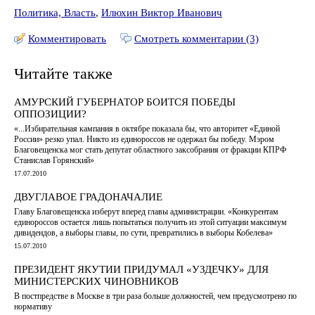
Политика, Власть
,
Илюхин Виктор Иванович
Комментировать
Смотреть комментарии (3)
Читайте также
АМУРСКИЙ ГУБЕРНАТОР БОИТСЯ ПОБЕДЫ
ОППОЗИЦИИ?
«...Избирательная кампания в октябре показала бы, что авторитет «Единой
России» резко упал. Никто из единороссов не одержал бы победу. Мэром
Благовещенска мог стать депутат областного заксобрания от фракции КПРФ
Станислав Горянский»
17.07.2010
ДВУГЛАВОЕ ГРАДОНАЧАЛИЕ
Главу Благовещенска изберут вперед главы администрации. «Конкурентам
единороссов остается лишь попытаться получить из этой ситуации максимум
дивидендов, а выборы главы, по сути, превратились в выборы Кобелева»
15.07.2010
ПРЕЗИДЕНТ ЯКУТИИ ПРИДУМАЛ «УЗДЕЧКУ» ДЛЯ
МИНИСТЕРСКИХ ЧИНОВНИКОВ
В постпредстве в Москве в три раза больше должностей, чем предусмотрено по
нормативу