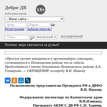
Дебри-ДВ
мобильная версия
Логин
Пароль
Регистрация
/
Забыли пароль?
расширенный
Почему люди хватаются за ружья?
«Просим срочно вмешаться в чрезвычайную ситуацию,
сложившуюся в Пенжинском районе после гибели
Председателя Совета депутатов Пенжинского района А.А.
Гончарова...» ОБРАЩЕНИЕ полпреду В.И. Ишаеву
Полномочному представителю Президента РФ в ДВФО
В.И. Ишаеву,
Федеральному инспектору по Камчатскому краю
В.И.Илюхину,
Президенту АКМСС ДВ РФ С.Н. Харючи,