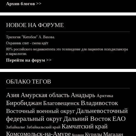
Архив блогов >>
НОВОЕ НА ФОРУМЕ
Трилогия "Китобои" А. Вахова.
Охранник спит - смена идёт
80% российского медиаконтента это телевидение для пациентов психдиспансера
и наркологии.
Перейти на форум >>
ОБЛАКО ТЕГОВ
Азия
Амурская область
Анадырь
Арктика
Биробиджан
Владивосток
Благовещенск
Дальневосточный
Восточный военный округ
федеральный округ
Дальний Восток
ЕАО
Камчатский край
Забайкалье
Забайкальский край
Комсомольск-на-Амуре
Магадан
Курилы
Корякия