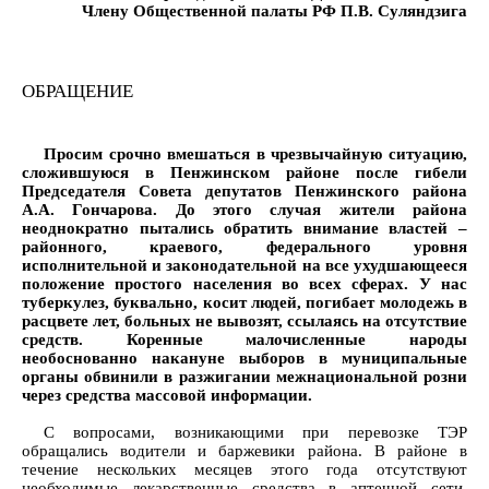
Члену Общественной палаты РФ П.В. Суляндзига
ОБРАЩЕНИЕ
Просим срочно вмешаться в чрезвычайную ситуацию,
сложившуюся в Пенжинском районе после гибели
Председателя Совета депутатов Пенжинского района
А.А. Гончарова. До этого случая жители района
неоднократно пытались обратить внимание властей –
районного, краевого, федерального уровня
исполнительной и законодательной на все ухудшающееся
положение простого населения во всех сферах. У нас
туберкулез, буквально, косит людей, погибает молодежь в
расцвете лет, больных не вывозят, ссылаясь на отсутствие
средств. Коренные малочисленные народы
необоснованно накануне выборов в муниципальные
органы обвинили в разжигании межнациональной розни
через средства массовой информации.
С вопросами, возникающими при перевозке ТЭР
обращались водители и баржевики района. В районе в
течение нескольких месяцев этого года отсутствуют
необходимые лекарственные средства в аптечной сети.