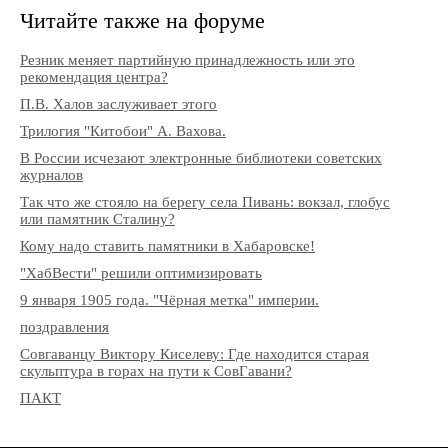
Читайте также на форуме
Резник меняет партийную принадлежность или это
рекомендация центра?
П.В. Халов заслуживает этого
Трилогия "Китобои" А. Вахова.
В России исчезают электронные библиотеки советских
журналов
Так что же стояло на берегу села Пивань: вокзал, глобус
или памятник Сталину?
Кому надо ставить памятники в Хабаровске!
"ХабВести" решили оптимизировать
9 января 1905 года. "Чёрная метка" империи.
поздравления
Совгаванцу Виктору Киселеву: Где находится старая
скульптура в горах на пути к СовГавани?
ПАКТ