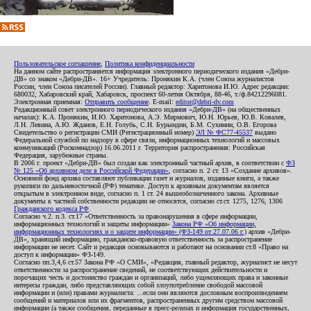
Пользовательское соглашение
,
Политика конфиденциальности
На данном сайте распространяется информация электронного периодического издания «Дебри-
ДВ» со знаком «Дебри-ДВ». 16+ Учредитель: Пронякин К.А. (член Союза журналистов
России, член Союза писателей России). Главный редактор: Харитонова И.Ю. Адрес редакции:
680032, Хабаровский край, Хабаровск, проспект 60-летия Октября, 88-46, т./ф.84212296081.
Электронная приемная:
Отправить сообщение
. E-mail:
editor@debri-dv.com
Редакционный совет электронного периодического издания «Дебри-ДВ» (на общественных
началах): К.А. Пронякин, И.Ю. Харитонова, А.Э. Мирмович, Ю.Н. Юрьев, Ю.В. Ковалев,
Л.Н. Левина, А.Ю. Жданов, Е.Н. Голубь, С.Н. Бурындин, Б.М. Сухинин, О.В. Егорова
Свидетельство о регистрации СМИ (Регистрационный номер)
ЭЛ № ФС77-45537
выдано
Федеральной службой по надзору в сфере связи, информационных технологий и массовых
коммуникаций (Роскомнадзор) 16.06.2011 г. Территория распространения: Российская
Федерация, зарубежные страны.
В 2006 г. проект «Дебри-ДВ» был создан как электронный частный архив, в соответствии с
ФЗ
№ 125 «Об архивном деле в Российской Федерации»
, согласно п. 2 ст. 13 «Создание архивов».
Основной фонд архива составляют публикации газет и журналов, изданные книги, а также
рукописи по дальневосточной (РФ) тематике. Доступ к архивным документам является
открытым в электронном виде, согласно п. 1 ст. 24 вышеобозначенного закона. Архивные
документы к частной собственности редакции не относятся, согласно ст.ст. 1275, 1276, 1306
Гражданского кодекса РФ
.
Согласно ч.2. п.3. ст.17 «Ответственность за правонарушения в сфере информации,
информационных технологий и защиты информации»
Закона РФ «Об информации,
информационных технологиях и о защите информации» (ФЗ-149 от 27.07.06 г.)
архив «Дебри-
ДВ», хранящий информацию, гражданско-правовую ответственность за распространение
информации не несет. Сайт и редакция основываются и работают на основании ст.8 «Право на
доступ к информации» ФЗ-149.
Согласно пп.3,4,6 ст.57 Закона РФ «О СМИ», «Редакция, главный редактор, журналист не несут
ответственности за распространение сведений, не соответствующих действительности и
порочащих честь и достоинство граждан и организаций, либо ущемляющих права и законные
интересы граждан, либо представляющих собой злоупотребление свободой массовой
информации и (или) правами журналиста: ...если они являются дословным воспроизведением
сообщений и материалов или их фрагментов, распространенных другим средством массовой
информации (а также сообщения, переданные в пресс-релизах и информация государственных,