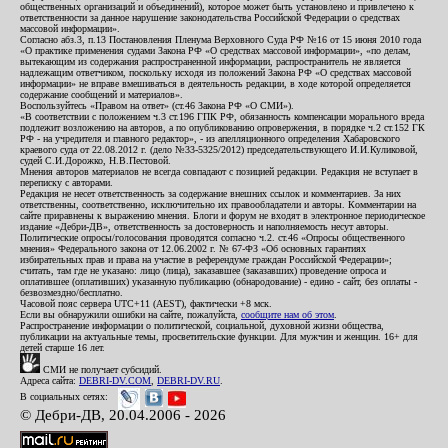
общественных организаций и объединений), которое может быть установлено и привлечено к
ответственности за данное нарушение законодательства Российской Федерации о средствах
массовой информации».
Согласно абз.3, п.13 Постановления Пленума Верховного Суда РФ №16 от 15 июня 2010 года
«О практике применения судами Закона РФ «О средствах массовой информации», «по делам,
вытекающим из содержания распространенной информации, распространитель не является
надлежащим ответчиком, поскольку исходя из положений Закона РФ «О средствах массовой
информации» не вправе вмешиваться в деятельность редакции, в ходе которой определяется
содержание сообщений и материалов».
Воспользуйтесь «Правом на ответ» (ст.46 Закона РФ «О СМИ»).
«В соответствии с положением ч.3 ст.196 ГПК РФ, обязанность компенсации морального вреда
подлежит возложению на авторов, а по опубликованию опровержения, в порядке ч.2 ст.152 ГК
РФ - на учредителя и главного редактор», - из апелляционного определения Хабаровского
краевого суда от 22.08.2012 г. (дело №33-5325/2012) председательствующего И.И.Куликовой,
судей С.И.Дорожко, Н.В.Пестовой.
Мнения авторов материалов не всегда совпадают с позицией редакции. Редакция не вступает в
переписку с авторами.
Редакция не несет ответственность за содержание внешних ссылок и комментариев. За них
ответственны, соответственно, исключительно их правообладатели и авторы. Комментарии на
сайте приравнены к выражению мнения. Блоги и форум не входят в электронное периодическое
издание «Дебри-ДВ», ответственность за достоверность и наполняемость несут авторы.
Политические опросы/голосования проводятся согласно ч.2. ст.46 «Опросы общественного
мнения» Федерального закона от 12.06.2002 г. № 67-ФЗ «Об основных гарантиях
избирательных прав и права на участие в референдуме граждан Российской Федерации»;
считать, там где не указано: лицо (лица), заказавшее (заказавших) проведение опроса и
оплатившее (оплативших) указанную публикацию (обнародование) - едино - сайт, без оплаты -
безвозмездно/бесплатно.
Часовой пояс сервера UTC+11 (AEST), фактически +8 мск.
Если вы обнаружили ошибки на сайте, пожалуйста,
сообщите нам об этом
.
Распространение информации о политической, социальной, духовной жизни общества,
публикации на актуальные темы, просветительские функции. Для мужчин и женщин. 16+ для
детей старше 16 лет.
СМИ не получает субсидий.
Адреса сайта:
DEBRI-DV.COM
,
DEBRI-DV.RU
.
В социальных сетях:
© Дебри-ДВ, 20.04.2006 - 2026