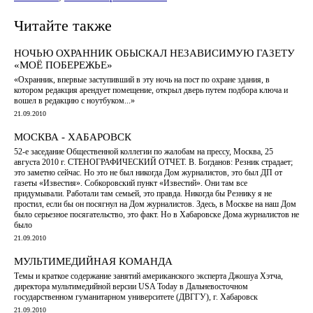
Читайте также
НОЧЬЮ ОХРАННИК ОБЫСКАЛ НЕЗАВИСИМУЮ ГАЗЕТУ
«МОЁ ПОБЕРЕЖЬЕ»
«Охранник, впервые заступивший в эту ночь на пост по охране здания, в
котором редакция арендует помещение, открыл дверь путем подбора ключа и
вошел в редакцию с ноутбуком...»
21.09.2010
МОСКВА - ХАБАРОВСК
52-е заседание Общественной коллегии по жалобам на прессу, Москва, 25
августа 2010 г. СТЕНОГРАФИЧЕСКИЙ ОТЧЕТ. В. Богданов: Резник страдает;
это заметно сейчас. Но это не был никогда Дом журналистов, это был ДП от
газеты «Известия». Собкоровский пункт «Известий». Они там все
придумывали. Работали там семьей, это правда. Никогда бы Резнику я не
простил, если бы он посягнул на Дом журналистов. Здесь, в Москве на наш Дом
было серьезное посягательство, это факт. Но в Хабаровске Дома журналистов не
было
21.09.2010
МУЛЬТИМЕДИЙНАЯ КОМАНДА
Темы и краткое содержание занятий американского эксперта Джошуа Хэтча,
директора мультимедийной версии USA Today в Дальневосточном
государственном гуманитарном университете (ДВГГУ), г. Хабаровск
21.09.2010