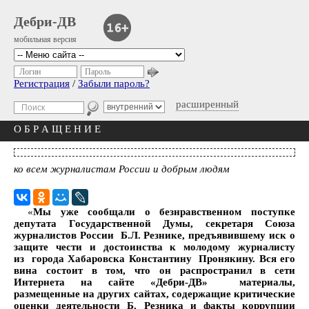
Дебри-ДВ
мобильная версия
Логин
Пароль
Регистрация
/
Забыли пароль?
расширенный
О Б Р А Щ Е Н И Е
ко всем журналистам России и добрым людям
«
Мы уже сообщали о безнравственном поступке
депутата Государственной Думы, секретаря Союза
журналистов России Б.Л. Резнике, предъявившему иск о
защите чести и достоинства к молодому журналисту
из города Хабаровска Константину Пронякину. Вся его
вина состоит в том, что он распространил в сети
Интернета на сайте «Дебри-ДВ» материалы,
размещенные на других сайтах, содержащие критические
оценки деятельности Б. Резника и факты коррупции