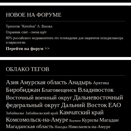
НОВОЕ НА ФОРУМЕ
Трилогия "Китобои" А. Вахова.
Охранник спит - смена идёт
80% российского медиаконтента это телевидение для пациентов психдиспансера
и наркологии.
Перейти на форум >>
ОБЛАКО ТЕГОВ
Азия
Амурская область
Анадырь
Арктика
Биробиджан
Владивосток
Благовещенск
Дальневосточный
Восточный военный округ
федеральный округ
Дальний Восток
ЕАО
Камчатский край
Забайкалье
Забайкальский край
Комсомольск-на-Амуре
Магадан
Курилы
Корякия
Магаданская область
Николаевск-на-Амуре
Находка