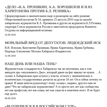
«ДЕЛО «К.А. ПРОНЯКИН, А.А. ХОРОШИЛОВ И И.Ю.
ХАРИТОНОВА ПРОТИВ Б.Л. РЕЗНИКА»
Сформулировано в окончательном виде и размещено на сайте решение
Общественной коллегии № 54, принятое 25 августа 2010 года по жалобе
хабаровских журналистов К.А. Пронякина и других на журналиста Б.Л.Резника,
секретаря Союза журналистов России и заместителя председателя Комитета
Госдумы по информационной политике
16.09.2010
МОРАЛЬНЫЙ ВРЕД ОТ ДЕПУТАТОВ/ ЛЮДОЕДСКИЙ ИСК
В.И. Илюхин, Константин Пронякин, Ирина Харитонова, Ирина Гребнева,
Надежда Алисимчик/ Москва-Хабаровск-Владивосток
15.09.2010
НАШ ДЕНЬ ИЛИ НАША ТЕНЬ?
Журналистская солидарность в Хабаровске так же неуловима, как в том
анекдоте про «неуловимого Джо», который давно на фиг никому не нужен. …А
«клан» в Хабаровском крае остался у власти, остался у экономических и
политических государственных рычагов на долгие 18 лет. Он и сейчас почему-то
правит. И наши жители рукоплещут этому «клану», видимо, другого нам не
дано? Что же хабаровская журналистика? А ее просто нет, нет как сообщества,
нет как профессии, нет как клана, нет как отрасли в конечном итоге. И не будет
еще долго
08.09.2010
«РАЗУВЕРИЛСЯ Я В РОССИЙСКОМ СУДЕ»