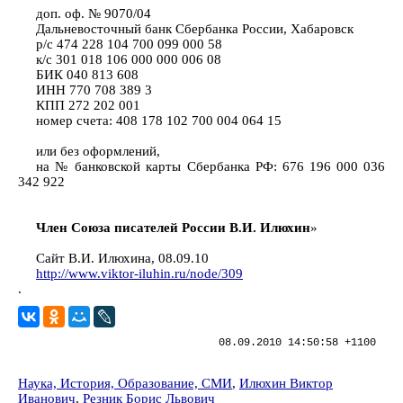
доп. оф. № 9070/04
Дальневосточный банк Сбербанка России, Хабаровск
р/с 474 228 104 700 099 000 58
к/с 301 018 106 000 000 006 08
БИК 040 813 608
ИНН 770 708 389 3
КПП 272 202 001
номер счета: 408 178 102 700 004 064 15
или без оформлений,
на № банковской карты Сбербанка РФ: 676 196 000 036
342 922
Член Союза писателей России В.И. Илюхин
»
Сайт В.И. Илюхина, 08.09.10
http://www.viktor-iluhin.ru/node/309
.
08.09.2010 14:50:58 +1100
Наука, История, Образование, СМИ
,
Илюхин Виктор
Иванович
,
Резник Борис Львович