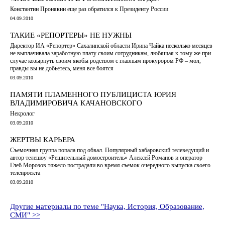
Константин Пронякин еще раз обратился к Президенту России
04.09.2010
ТАКИЕ «РЕПОРТЕРЫ» НЕ НУЖНЫ
Директор ИА «Репортер» Сахалинской области Ирина Чайка несколько месяцев
не выплачивала заработную плату своим сотрудникам, любящая к тому же при
случае козырнуть своим якобы родством с главным прокурором РФ – мол,
правды вы не добьетесь, меня все боятся
03.09.2010
ПАМЯТИ ПЛАМЕННОГО ПУБЛИЦИСТА ЮРИЯ
ВЛАДИМИРОВИЧА КАЧАНОВСКОГО
Некролог
03.09.2010
ЖЕРТВЫ КАРЬЕРА
Съемочная группа попала под обвал. Популярный хабаровский телеведущий и
автор телешоу «Решительный домостроитель» Алексей Романов и оператор
Глеб Морозов тяжело пострадали во время съемок очередного выпуска своего
телепроекта
03.09.2010
Другие материалы по теме "Наука, История, Образование,
СМИ" >>