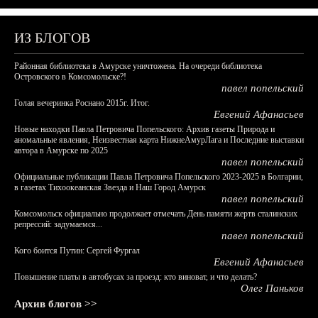
ИЗ БЛОГОВ
Районная библиотека в Амурске уничтожена. На очереди библиотека
Островского в Комсомольске?!
павел попельский
Голая вечеринка Роснано 2015г. Итог.
Евгений Афанасьев
Новые находки Павла Петровича Попельского: Архив газеты Природа и
аномальные явления, Неизвестная карта НижнеАмурЛага и Последние выставки
автора в Амурске по 2025
павел попельский
Официальные публикации Павла Петровича Попельского 2023-2025 в Болгарии,
в газетах Тихоокеанская Звезда и Наш Город Амурск
павел попельский
Комсомольск официально продолжает отмечать День памяти жертв сталинских
репрессий: задумаемся...
павел попельский
Кого боится Путин: Сергей Фургал
Евгений Афанасьев
Повышение платы в автобусах за проезд: кто виноват, и что делать?
Олег Паньков
Архив блогов >>