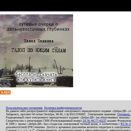
Пользовательское соглашение
,
Политика конфиденциальности
На данном сайте распространяется информация электронного периодического издания «Дебри-ДВ» с
Хабаровск, проспект 60-летия Октября, 88-46, т./ф.84212296081. Электронная приемная:
Отправить
Редакционный совет электронного периодического издания «Дебри-ДВ» (на общественных началах
Свидетельство о регистрации СМИ (Регистрационный номер)
ЭЛ № ФС77-45537
выдано Федеральной
В 2006 г. проект «Дебри-ДВ» был создан как электронный частный архив, в соответствии с
ФЗ № 12
дальневосточной (РФ) тематике. Доступ к архивным документам является открытым в электронном вид
Согласно ч.2. п.3. ст.17 «Ответственность за правонарушения в сфере информации, информационн