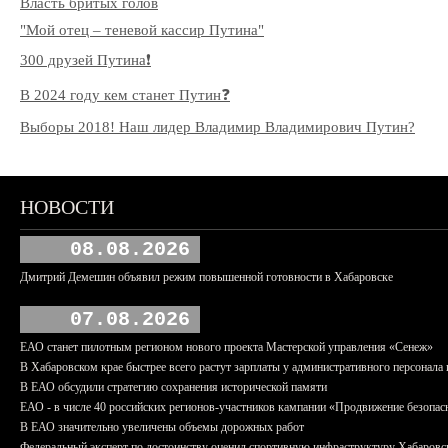
Власть бритых голов
"Мой отец – теневой кассир Путина"
300 друзей Путина❗️
В 2024 году кем станет Путин❓
Выборы 2018! Наш лидер Владимир Владимирович Путин?
НОВОСТИ
08.08.2026
Дмитрий Демешин объявил режим повышенной готовности в Хабаровске
07.08.2026
ЕАО станет пилотным регионом нового проекта Мастерской управления «Сенеж»
В Хабаровском крае быстрее всего растут зарплаты у административного персонала 
В ЕАО обсудили стратегию сохранения исторической памяти
ЕАО - в числе 40 российских регионов-участников кампании «Продвижение безопас
В ЕАО значительно увеличены объемы дорожных работ
Федеральный эксперт по достоинству оценил спортивную инфраструктуру Хабаровс