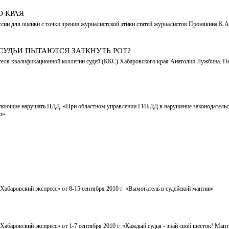
 КРАЯ
ссии для оценки с точки зрения журналистской этики статей журналистов Пронякина К.
УДЬИ ПЫТАЮТСЯ ЗАТКНУТЬ РОТ?
ателя квалификационной коллегии судей (ККС) Хабаровского края Анатолия Лужбина. Пе
ляющие нарушать ПДД. «При областном управлении ГИБДД в нарушение законодательств
ю»
Хабаровский экспресс» от 8-15 сентября 2010 г. «Вымогатель в судейской мантии»
Хабаровский экспресс» от 1-7 сентября 2010 г. «Каждый судья - знай свой шесток! М