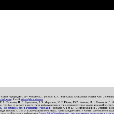
о знаком «Дебри-ДВ». 16+ Учредитель: Пронякин К.А. (член Союза журналистов России, член Союза писа
 сообщение
. E-mail:
editor@debri-dv.com
): К.А. Пронякин, И.Ю. Харитонова, А.Э. Мирмович, Ю.Н. Юрьев, Ю.В. Ковалев, Л.Н. Левина, А.Ю. Ж
 службой по надзору в сфере связи, информационных технологий и массовых коммуникаций (Роскомнадзо
5 «Об архивном деле в Российской Федерации»
, согласно п. 2 ст. 13 «Создание архивов». Основной фон
е, согласно п. 1 ст. 24 вышеобозначенного закона. Архивные документы к частной собственности редакци
ых технологий и защиты информации»
Закона РФ «Об информации, информационных технологиях и о защите