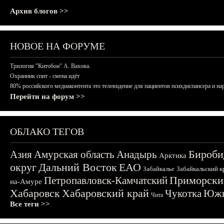
Архив блогов >>
НОВОЕ НА ФОРУМЕ
Трилогия "Китобои" А. Вахова.
Охранник спит - смена идёт
80% российского медиаконтента это телевидение для пациентов психдиспансера и на
Перейти на форум >>
ОБЛАКО ТЕГОВ
Бироби
Азия
Амурская область
Анадырь
Арктика
округ
Дальний Восток
ЕАО
Забайкалье
Забайкальский к
Приморски
Петропавловск-Камчатский
на-Амуре
Хабаровск
Хабаровский край
Чукотка
Южн
Чита
Все теги >>