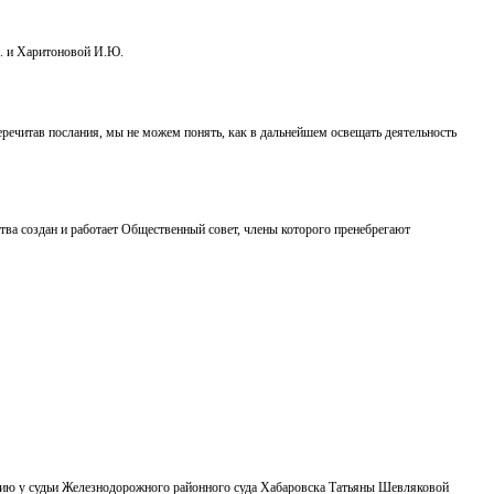
А. и Харитоновой И.Ю.
речитав послания, мы не можем понять, как в дальнейшем освещать деятельность
а создан и работает Общественный совет, члены которого пренебрегают
антию у судьи Железнодорожного районного суда Хабаровска Татьяны Шевляковой