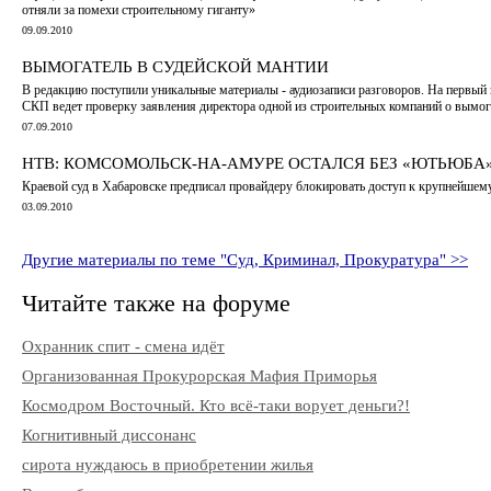
отняли за помехи строительному гиганту»
09.09.2010
ВЫМОГАТЕЛЬ В СУДЕЙСКОЙ МАНТИИ
В редакцию поступили уникальные материалы - аудиозаписи разговоров. На первый 
СКП ведет проверку заявления директора одной из строительных компаний о вымога
07.09.2010
НТВ: КОМСОМОЛЬСК-НА-АМУРЕ ОСТАЛСЯ БЕЗ «ЮТЬЮБА
Краевой суд в Хабаровске предписал провайдеру блокировать доступ к крупнейше
03.09.2010
Другие материалы по теме "Суд, Криминал, Прокуратура" >>
Читайте также на форуме
Охранник спит - смена идёт
Организованная Прокурорская Мафия Приморья
Космодром Восточный. Кто всё-таки ворует деньги?!
Когнитивный диссонанс
сирота нуждаюсь в приобретении жилья