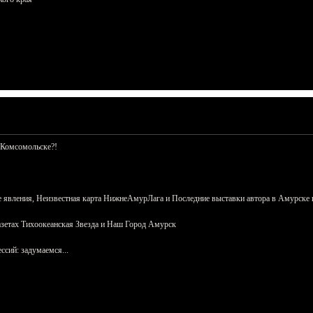
 Комсомольске?!
 явления, Неизвестная карта НижнеАмурЛага и Последние выставки автора в Амурске 
азетах Тихоокеанская Звезда и Наш Город Амурск
сий: задумаемся...