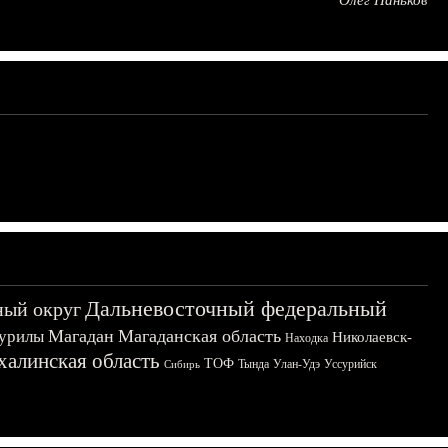
Олег Паньков
Дальневосточный федеральный
ный округ
Магадан
Магаданская область
урилы
Николаевск-
Находка
халинская область
ТОФ
Тында
Улан-Удэ
Уссурийск
Сибирь