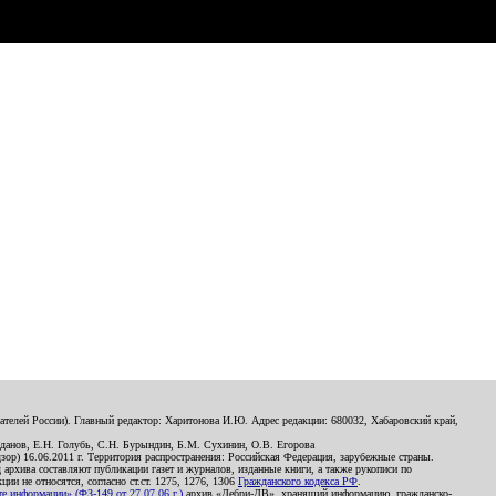
телей России). Главный редактор: Харитонова И.Ю. Адрес редакции: 680032, Хабаровский край,
данов, Е.Н. Голубь, С.Н. Бурындин, Б.М. Сухинин, О.В. Егорова
р) 16.06.2011 г. Территория распространения: Российская Федерация, зарубежные страны.
д архива составляют публикации газет и журналов, изданные книги, а также рукописи по
и не относятся, согласно ст.ст. 1275, 1276, 1306
Гражданского кодекса РФ
.
 информации» (ФЗ-149 от 27.07.06 г.)
архив «Дебри-ДВ», хранящий информацию, гражданско-