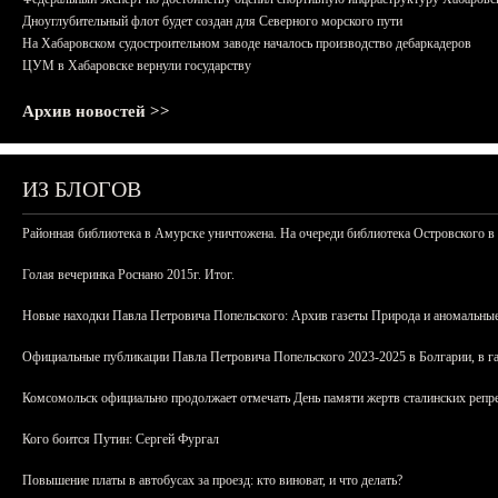
Дноуглубительный флот будет создан для Северного морского пути
На Хабаровском судостроительном заводе началось производство дебаркадеров
ЦУМ в Хабаровске вернули государству
Архив новостей >>
ИЗ БЛОГОВ
Районная библиотека в Амурске уничтожена. На очереди библиотека Островского в
Голая вечеринка Роснано 2015г. Итог.
Новые находки Павла Петровича Попельского: Архив газеты Природа и аномальные
Официальные публикации Павла Петровича Попельского 2023-2025 в Болгарии, в г
Комсомольск официально продолжает отмечать День памяти жертв сталинских репрес
Кого боится Путин: Сергей Фургал
Повышение платы в автобусах за проезд: кто виноват, и что делать?