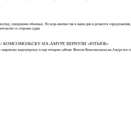
взгляд, совершенно обычных. Но ведь именно так в наши дни и делаются «предложения,
тельстве со стороны судьи
»/ КОМСОМОЛЬСКУ-НА-АМУРЕ ВЕРНУЛИ «ЮТЬЮБ»
му мировому видеопорталу и еще четырем сайтам/ Жители Комсомольска-на-Амуре все-т