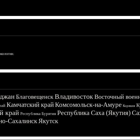
ркологии.
джан
Владивосток
Благовещенск
Восточный воен
Камчатский край
Комсомольск-на-Амуре
К
рай
Корякия
й край
Республика Саха (Якутия)
Са
Республика Бурятия
о-Сахалинск
Якутск