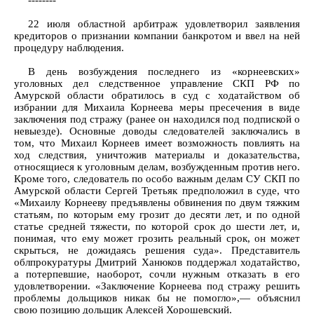
--------
22 июля областной арбитраж удовлетворил заявления
кредиторов о признании компании банкротом и ввел на ней
процедуру наблюдения.
В день возбуждения последнего из «корнеевских»
уголовных дел следственное управление СКП РФ по
Амурской области обратилось в суд с ходатайством об
избрании для Михаила Корнеева меры пресечения в виде
заключения под стражу (ранее он находился под подпиской о
невыезде). Основные доводы следователей заключались в
том, что Михаил Корнеев имеет возможность повлиять на
ход следствия, уничтожив материалы и доказательства,
относящиеся к уголовным делам, возбужденным против него.
Кроме того, следователь по особо важным делам СУ СКП по
Амурской области Сергей Третьяк предположил в суде, что
«Михаилу Корнееву предъявлены обвинения по двум тяжким
статьям, по которым ему грозит до десяти лет, и по одной
статье средней тяжести, по которой срок до шести лет, и,
понимая, что ему может грозить реальный срок, он может
скрыться, не дожидаясь решения суда». Представитель
облпрокуратуры Дмитрий Ханюков поддержал ходатайство,
а потерпевшие, наоборот, сочли нужным отказать в его
удовлетворении. «Заключение Корнеева под стражу решить
проблемы дольщиков никак бы не помогло»,— объяснил
свою позицию дольщик Алексей Хорошевский.