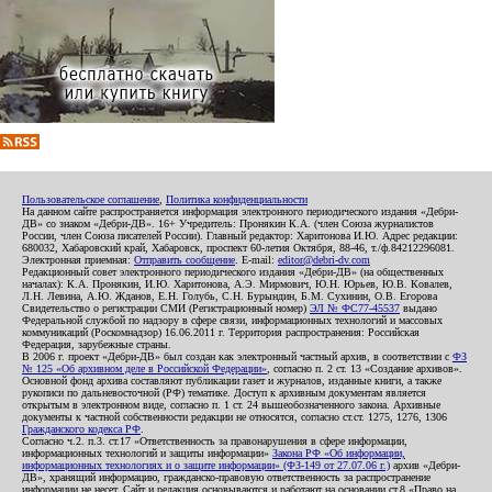
Пользовательское соглашение
,
Политика конфиденциальности
На данном сайте распространяется информация электронного периодического издания «Дебри-
ДВ» со знаком «Дебри-ДВ». 16+ Учредитель: Пронякин К.А. (член Союза журналистов
России, член Союза писателей России). Главный редактор: Харитонова И.Ю. Адрес редакции:
680032, Хабаровский край, Хабаровск, проспект 60-летия Октября, 88-46, т./ф.84212296081.
Электронная приемная:
Отправить сообщение
. E-mail:
editor@debri-dv.com
Редакционный совет электронного периодического издания «Дебри-ДВ» (на общественных
началах): К.А. Пронякин, И.Ю. Харитонова, А.Э. Мирмович, Ю.Н. Юрьев, Ю.В. Ковалев,
Л.Н. Левина, А.Ю. Жданов, Е.Н. Голубь, С.Н. Бурындин, Б.М. Сухинин, О.В. Егорова
Свидетельство о регистрации СМИ (Регистрационный номер)
ЭЛ № ФС77-45537
выдано
Федеральной службой по надзору в сфере связи, информационных технологий и массовых
коммуникаций (Роскомнадзор) 16.06.2011 г. Территория распространения: Российская
Федерация, зарубежные страны.
В 2006 г. проект «Дебри-ДВ» был создан как электронный частный архив, в соответствии с
ФЗ
№ 125 «Об архивном деле в Российской Федерации»
, согласно п. 2 ст. 13 «Создание архивов».
Основной фонд архива составляют публикации газет и журналов, изданные книги, а также
рукописи по дальневосточной (РФ) тематике. Доступ к архивным документам является
открытым в электронном виде, согласно п. 1 ст. 24 вышеобозначенного закона. Архивные
документы к частной собственности редакции не относятся, согласно ст.ст. 1275, 1276, 1306
Гражданского кодекса РФ
.
Согласно ч.2. п.3. ст.17 «Ответственность за правонарушения в сфере информации,
информационных технологий и защиты информации»
Закона РФ «Об информации,
информационных технологиях и о защите информации» (ФЗ-149 от 27.07.06 г.)
архив «Дебри-
ДВ», хранящий информацию, гражданско-правовую ответственность за распространение
информации не несет. Сайт и редакция основываются и работают на основании ст.8 «Право на