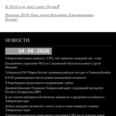
В 2024 году кем станет Путин❓
Выборы 2018! Наш лидер Владимир Владимирович
Путин?
НОВОСТИ
10.08.2026
Хабаровский атаман вернулся с СВО, ему присвоен очередной чин - есаул
Пограничное управление ФСБ по Сахалинской области возглавил Сергей
Махорин
Губернатор ЕАО Мария Костюк совершила рабочую поездку в Ленинский район
В ЕАО рекомендовано ввести режим повышенной готовности
В Биробиджане продолжается модернизация Арбата
Дмитрий Демешин: Развиваем Хабаровский край с поддержкой президента
России и полпредства ДФО
Более тысячи наблюдателей обеспечат законность и прозрачность выборов в
Хабаровском крае
Добыть рекордное количество золота, меди и олова планируют горняки
Хабаровского края
Хабаровские врачи восстанавливают участников СВО после тяжелых травм