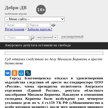
Дебри-ДВ
мобильная версия
Логин
Пароль
Регистрация
/
Забыли пароль?
расширенный
Амурского депутата оставили на свободе
Суд отказал следствию по делу Михаила Корнеева в аресте
бизнесмена
Горсуд Благовещенска отказал в удовлетворении
ходатайства следствия об аресте экс-гендиректора ООО
«Россия», члена президиума политсовета Амурского
отделения «Единой России», депутата областного
заксобрания Михаила Корнеева. Накануне в отношении
господина Корнеева было возбуждено уже четвертое
уголовное дело по ч. 4 ст.159 УК РФ («Мошенничество в
особо крупном размере»), после чего решением мирового