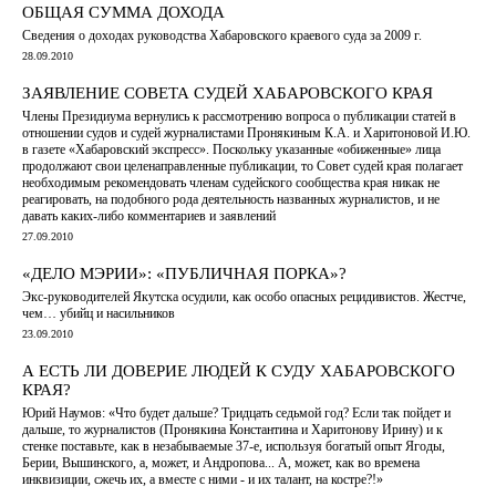
ОБЩАЯ СУММА ДОХОДА
Сведения о доходах руководства Хабаровского краевого суда за 2009 г.
28.09.2010
ЗАЯВЛЕНИЕ СОВЕТА СУДЕЙ ХАБАРОВСКОГО КРАЯ
Члены Президиума вернулись к рассмотрению вопроса о публикации статей в
отношении судов и судей журналистами Пронякиным К.А. и Харитоновой И.Ю.
в газете «Хабаровский экспресс». Поскольку указанные «обиженные» лица
продолжают свои целенаправленные публикации, то Совет судей края полагает
необходимым рекомендовать членам судейского сообщества края никак не
реагировать, на подобного рода деятельность названных журналистов, и не
давать каких-либо комментариев и заявлений
27.09.2010
«ДЕЛО МЭРИИ»: «ПУБЛИЧНАЯ ПОРКА»?
Экс-руководителей Якутска осудили, как особо опасных рецидивистов. Жестче,
чем… убийц и насильников
23.09.2010
А ЕСТЬ ЛИ ДОВЕРИЕ ЛЮДЕЙ К СУДУ ХАБАРОВСКОГО
КРАЯ?
Юрий Наумов: «Что будет дальше? Тридцать седьмой год? Если так пойдет и
дальше, то журналистов (Пронякина Константина и Харитонову Ирину) и к
стенке поставьте, как в незабываемые 37-е, используя богатый опыт Ягоды,
Берии, Вышинского, а, может, и Андропова... А, может, как во времена
инквизиции, сжечь их, а вместе с ними - и их талант, на костре?!»