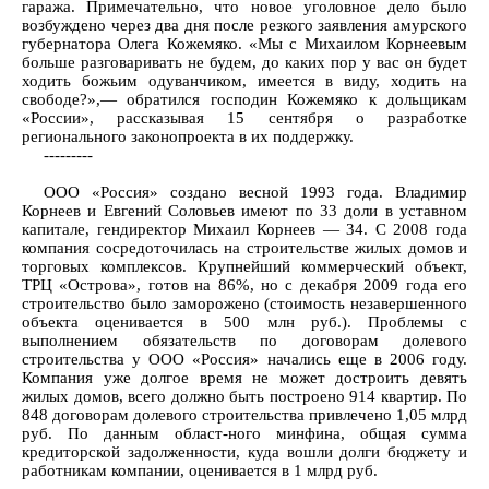
гаража. Примечательно, что новое уголовное дело было
возбуждено через два дня после резкого заявления амурского
губернатора Олега Кожемяко. «Мы с Михаилом Корнеевым
больше разговаривать не будем, до каких пор у вас он будет
ходить божьим одуванчиком, имеется в виду, ходить на
свободе?»,— обратился господин Кожемяко к дольщикам
«России», рассказывая 15 сентября о разработке
регионального законопроекта в их поддержку.
---------
ООО «Россия» создано весной 1993 года. Владимир
Корнеев и Евгений Соловьев имеют по 33 доли в уставном
капитале, гендиректор Михаил Корнеев — 34. С 2008 года
компания сосредоточилась на строительстве жилых домов и
торговых комплексов. Крупнейший коммерческий объект,
ТРЦ «Острова», готов на 86%, но с декабря 2009 года его
строительство было заморожено (стоимость незавершенного
объекта оценивается в 500 млн руб.). Проблемы с
выполнением обязательств по договорам долевого
строительства у ООО «Россия» начались еще в 2006 году.
Компания уже долгое время не может достроить девять
жилых домов, всего должно быть построено 914 квартир. По
848 договорам долевого строительства привлечено 1,05 млрд
руб. По данным област-ного минфина, общая сумма
кредиторской задолженности, куда вошли долги бюджету и
работникам компании, оценивается в 1 млрд руб.