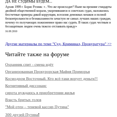
ДА НЕ СУДИМЫ БУДЕМ...
Архив 1999 г. Борис Резник: «...Что же происходит? Ныне на прежние стандарты
двойной общественной морали, укоренившиеся в советских судах, наложились
бессчетные примеры дикой коррупции, всесилия денежных мешков и полной
бесконтрольности и безнаказанности зачастую не самых лучших наших граждан,
почему-то получающих пожизненное право нас судить. В таких судах честным и
беззащитным людям очень тяжело отстаивать правду»
16.09.2010
Другие материалы по теме "Суд, Криминал, Прокуратура" >>
Читайте также на форуме
Охранник спит - смена идёт
Организованная Прокурорская Мафия Приморья
Космодром Восточный. Кто всё-таки ворует деньги?!
Когнитивный диссонанс
сирота нуждаюсь в приобретении жилья
Власть бритых голов
"Мой отец – теневой кассир Путина"
300 друзей Путина❗️