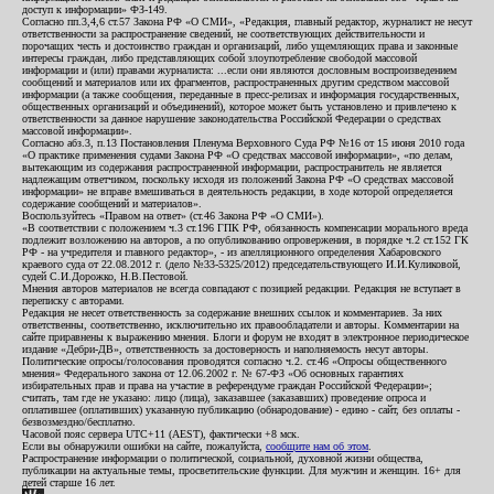
доступ к информации» ФЗ-149.
Согласно пп.3,4,6 ст.57 Закона РФ «О СМИ», «Редакция, главный редактор, журналист не несут
ответственности за распространение сведений, не соответствующих действительности и
порочащих честь и достоинство граждан и организаций, либо ущемляющих права и законные
интересы граждан, либо представляющих собой злоупотребление свободой массовой
информации и (или) правами журналиста: ...если они являются дословным воспроизведением
сообщений и материалов или их фрагментов, распространенных другим средством массовой
информации (а также сообщения, переданные в пресс-релизах и информация государственных,
общественных организаций и объединений), которое может быть установлено и привлечено к
ответственности за данное нарушение законодательства Российской Федерации о средствах
массовой информации».
Согласно абз.3, п.13 Постановления Пленума Верховного Суда РФ №16 от 15 июня 2010 года
«О практике применения судами Закона РФ «О средствах массовой информации», «по делам,
вытекающим из содержания распространенной информации, распространитель не является
надлежащим ответчиком, поскольку исходя из положений Закона РФ «О средствах массовой
информации» не вправе вмешиваться в деятельность редакции, в ходе которой определяется
содержание сообщений и материалов».
Воспользуйтесь «Правом на ответ» (ст.46 Закона РФ «О СМИ»).
«В соответствии с положением ч.3 ст.196 ГПК РФ, обязанность компенсации морального вреда
подлежит возложению на авторов, а по опубликованию опровержения, в порядке ч.2 ст.152 ГК
РФ - на учредителя и главного редактор», - из апелляционного определения Хабаровского
краевого суда от 22.08.2012 г. (дело №33-5325/2012) председательствующего И.И.Куликовой,
судей С.И.Дорожко, Н.В.Пестовой.
Мнения авторов материалов не всегда совпадают с позицией редакции. Редакция не вступает в
переписку с авторами.
Редакция не несет ответственность за содержание внешних ссылок и комментариев. За них
ответственны, соответственно, исключительно их правообладатели и авторы. Комментарии на
сайте приравнены к выражению мнения. Блоги и форум не входят в электронное периодическое
издание «Дебри-ДВ», ответственность за достоверность и наполняемость несут авторы.
Политические опросы/голосования проводятся согласно ч.2. ст.46 «Опросы общественного
мнения» Федерального закона от 12.06.2002 г. № 67-ФЗ «Об основных гарантиях
избирательных прав и права на участие в референдуме граждан Российской Федерации»;
считать, там где не указано: лицо (лица), заказавшее (заказавших) проведение опроса и
оплатившее (оплативших) указанную публикацию (обнародование) - едино - сайт, без оплаты -
безвозмездно/бесплатно.
Часовой пояс сервера UTC+11 (AEST), фактически +8 мск.
Если вы обнаружили ошибки на сайте, пожалуйста,
сообщите нам об этом
.
Распространение информации о политической, социальной, духовной жизни общества,
публикации на актуальные темы, просветительские функции. Для мужчин и женщин. 16+ для
детей старше 16 лет.