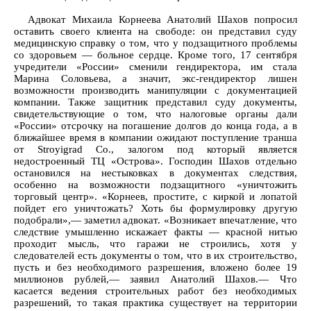
Адвокат Михаила Корнеева Анатолий Шахов попросил
оставить своего клиента на свободе: он представил суду
медицинскую справку о том, что у подзащитного проблемы
со здоровьем — больное сердце. Кроме того, 17 сентября
учредители «России» сменили гендиректора, им стала
Марина Соловьева, а значит, экс-гендиректор лишен
возможности производить манипуляции с документацией
компании. Также защитник представил суду документы,
свидетельствующие о том, что налоговые органы дали
«России» отсрочку на погашение долгов до конца года, а в
ближайшее время в компании ожидают поступление транша
от Stroyigrad Co., залогом под который является
недостроенный ТЦ «Острова». Господин Шахов отдельно
остановился на нестыковках в документах следствия,
особенно на возможности подзащитного «уничтожить
торговый центр». «Корнеев, простите, с киркой и лопатой
пойдет его уничтожать? Хоть бы формулировку другую
подобрали»,— заметил адвокат. «Возникает впечатление, что
следствие умышленно искажает факты — красной нитью
проходит мысль, что гаражи не строились, хотя у
следователей есть документы о том, что в их строительство,
пусть и без необходимого разрешения, вложено более 19
миллионов рублей,— заявил Анатолий Шахов.— Что
касается ведения строительных работ без необходимых
разрешений, то такая практика существует на территории