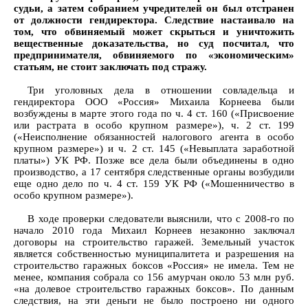
судьи, а затем собранием учредителей он был отстранен
от должности гендиректора. Следствие настаивало на
том, что обвиняемый может скрыться и уничтожить
вещественные доказательства, но суд посчитал, что
предпринимателя, обвиняемого по «экономическим»
статьям, не стоит заключать под стражу.
Три уголовных дела в отношении совладельца и
гендиректора ООО «Россия» Михаила Корнеева были
возбуждены в марте этого года по ч. 4 ст. 160 («Присвоение
или растрата в особо крупном размере»), ч. 2 ст. 199
(«Неисполнение обязанностей налогового агента в особо
крупном размере») и ч. 2 ст. 145 («Невыплата заработной
платы») УК РФ. Позже все дела были объединены в одно
производство, а 17 сентября следственные органы возбудили
еще одно дело по ч. 4 ст. 159 УК РФ («Мошенничество в
особо крупном размере»).
В ходе проверки следователи выяснили, что с 2008-го по
начало 2010 года Михаил Корнеев незаконно заключал
договоры на строительство гаражей. Земельный участок
является собственностью муниципалитета и разрешения на
строительство гаражных боксов «Россия» не имела. Тем не
менее, компания собрала со 156 амурчан около 53 млн руб.
«на долевое строительство гаражных боксов». По данным
следствия, на эти деньги не было построено ни одного