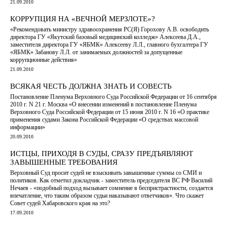
21.09.2010
КОРРУПЦИЯ НА «ВЕЧНОЙ МЕРЗЛОТЕ»?
«Рекомендовать министру здравоохранения РС(Я) Горохову А.В. освободить
директора ГУ «Якутский базовый медицинский колледж» Алексеева Д.А.,
заместителя директора ГУ «ЯБМК» Алексееву Л.Л., главного бухгалтера ГУ
«ЯБМК» Забанову Л.Л. от занимаемых должностей за допущенные
коррупционные действия»
21.09.2010
ВСЯКАЯ ЧЕСТЬ ДОЛЖНА ЗНАТЬ И СОВЕСТЬ
Постановление Пленума Верховного Суда Российской Федерации от 16 сентября
2010 г. N 21 г. Москва «О внесении изменений в постановление Пленума
Верховного Суда Российской Федерации от 15 июня 2010 г. N 16 «О практике
применения судами Закона Российской Федерации «О средствах массовой
информации»
20.09.2010
ИСТЦЫ, ПРИХОДЯ В СУДЫ, СРАЗУ ПРЕДЪЯВЛЯЮТ
ЗАВЫШЕННЫЕ ТРЕБОВАНИЯ
Верховный Суд просит судей не взыскивать завышенные суммы со СМИ и
политиков. Как отметил докладчик - заместитель председателя ВС РФ Василий
Нечаев - «подобный подход вызывает сомнение в беспристрастности, создается
впечатление, что таким образом судьи наказывают ответчиков». Что скажет
Совет судей Хабаровского края на это?
17.09.2010