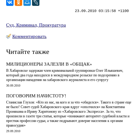
23.09.2010 03:15:58 +1100
Суд, Криминал, Прокуратура
Комментировать
Читайте также
МИЛИЦИОНЕРЫ ЗАЛЕЗЛИ В «ОБЩАК»
В Хабаровске задержан член криминальной группировки Олег Ильяшевич,
который два года находился в международном розыске по подозрению в
организации нападения на хабаровского журналиста и его супругу
30.09.2010
ПОГОВОРИМ НАЧИСТОТУ!
Станислав Глухов: «Кто из нас, на кого и за что «обиделся». Такого в стране еще
не было! Совет судей Хабаровского края вдруг «ополчился» на Константина
Пронякина и Ирину Харитонову из «Хабаровского Экспресса». За то, что
произвели в газете три статьи, которые «понижают авторитет судебной власти и
престиж профессии судьи, а также подрывают доверие населения к органам
правосудия»
29.09.2010