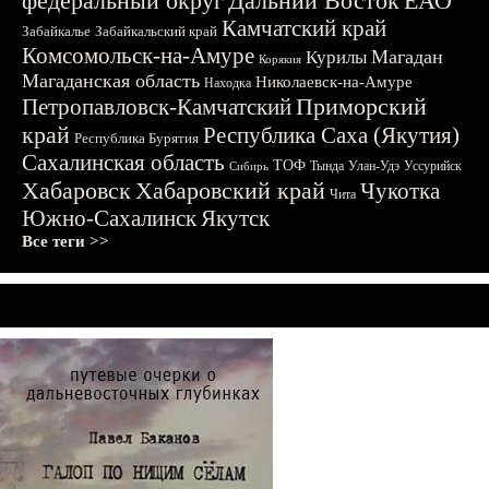
федеральный округ
Дальний Восток
ЕАО
Камчатский край
Забайкалье
Забайкальский край
Комсомольск-на-Амуре
Магадан
Курилы
Корякия
Магаданская область
Николаевск-на-Амуре
Находка
Приморский
Петропавловск-Камчатский
край
Республика Саха (Якутия)
Республика Бурятия
Сахалинская область
ТОФ
Тында
Улан-Удэ
Уссурийск
Сибирь
Хабаровск
Хабаровский край
Чукотка
Чита
Южно-Сахалинск
Якутск
Все теги >>