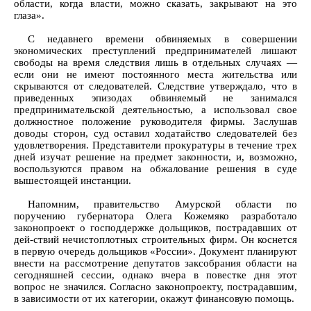
области, когда власти, можно сказать, закрывают на это
глаза».
С недавнего времени обвиняемых в совершении
экономических преступлений предпринимателей лишают
свободы на время следствия лишь в отдельных случаях —
если они не имеют постоянного места жительства или
скрываются от следователей. Следствие утверждало, что в
приведенных эпизодах обвиняемый не занимался
предпринимательской деятельностью, а использовал свое
должностное положение руководителя фирмы. Заслушав
доводы сторон, суд оставил ходатайство следователей без
удовлетворения. Представители прокуратуры в течение трех
дней изучат решение на предмет законности, и, возможно,
воспользуются правом на обжалование решения в суде
вышестоящей инстанции.
Напомним, правительство Амурской области по
поручению губернатора Олега Кожемяко разработало
законопроект о господдержке дольщиков, пострадавших от
дей-ствий нечистоплотных строительных фирм. Он коснется
в первую очередь дольщиков «России». Документ планируют
внести на рассмотрение депутатов заксобрания области на
сегодняшней сессии, однако вчера в повестке дня этот
вопрос не значился. Согласно законопроекту, пострадавшим,
в зависимости от их категории, окажут финансовую помощь.