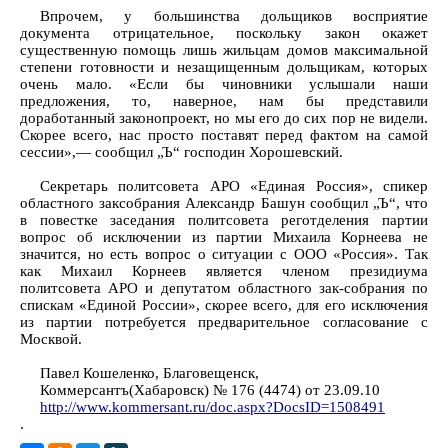
Впрочем, у большинства дольщиков восприятие
документа отрицательное, поскольку закон окажет
существенную помощь лишь жильцам домов максимальной
степени готовности и незащищенным дольщикам, которых
очень мало. «Если бы чиновники услышали наши
предложения, то, наверное, нам бы представили
доработанный законопроект, но мы его до сих пор не видели.
Cкорее всего, нас просто поставят перед фактом на самой
сессии»,— сообщил „Ъ“ господин Хорошевский.
Секретарь политсовета АРО «Единая Россия», спикер
областного заксобрания Александр Башун сообщил „Ъ“, что
в повестке заседания политсовета реготделения партии
вопрос об исключении из партии Михаила Корнеева не
значится, но есть вопрос о ситуации с ООО «Россия». Так
как Михаил Корнеев является членом президиума
политсовета АРО и депутатом областного зак-собрания по
спискам «Единой России», скорее всего, для его исключения
из партии потребуется предварительное согласование с
Москвой.
Павел Кошеленко, Благовещенск,
Коммерсантъ(Хабаровск) № 176 (4474) от 23.09.10
http://www.kommersant.ru/doc.aspx?DocsID=1508491
.