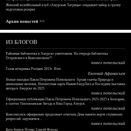
Женский волейбольный клуб «Амурские Тигрицы» открывает набор в группу
подготовки резерва
Архив новостей >>
ИЗ БЛОГОВ
Районная библиотека в Амурске уничтожена. На очереди библиотека
Островского в Комсомольске?!
павел попельский
Голая вечеринка Роснано 2015г. Итог.
Евгений Афанасьев
Новые находки Павла Петровича Попельского: Архив газеты Природа и
аномальные явления, Неизвестная карта НижнеАмурЛага и Последние выставки
автора в Амурске по 2025
павел попельский
Официальные публикации Павла Петровича Попельского 2023-2025 в Болгарии,
в газетах Тихоокеанская Звезда и Наш Город Амурск
павел попельский
Комсомольск официально продолжает отмечать День памяти жертв сталинских
репрессий: задумаемся...
павел попельский
Кого боится Путин: Сергей Фургал