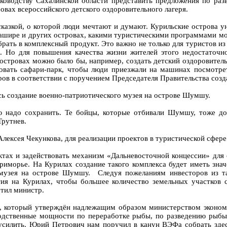
оводству Сахалинской области представить предложения по разв
овах всероссийского детского оздоровительного лагеря.
сказкой, о которой люди мечтают и думают. Курильские острова у
шире и других островах, какими туристическими программами мож
рать в комплексный продукт. Это важно не только для туристов 
. Но для повышения качества жизни жителей этого недостаточно
стровах можно было бы, например, создать детский оздоровительн
овать сафари-парк, чтобы люди приезжали на машинах посмотрет
ов в соответствии с поручением Председателя Правительства созда
сь создание военно-патриотического музея на острове Шумшу.
ую надо сохранить. Те бойцы, которые отбивали Шумшу, тоже д
Трутнев.
лексея Чекункова, для реализации проектов в туристической сфер
ктах и задействовать механизм «Дальневосточной концессии» для
Приморье. На Курилах создание такого комплекса будет иметь зна
музея на острове Шумшу. Следуя пожеланиям инвесторов из та
я на Курилах, чтобы большее количество земельных участков 
тил министр.
х, который утверждён надлежащим образом министерством экономи
водственные мощности по переработке рыбы, по разведению рыбы,
усилить. Юрий Петрович нам поручил в канун ВЭФа собрать здесь