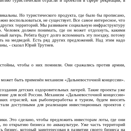
итию туристической отрасли и проектов в сфере рекреации, в
никальны. Но туристического продукта, где было бы прописано,
но воспользоваться, не существует. Все самое интересное, что
из других территорий. Мы развиваем социальную инфраструктуру
. Человек должен понимать, где он может отдохнуть, какими
ый лагерь. Ребята будут долго вспоминать эту поездку, потому
ь на медведей. Есть ряд других предложений. Над этим надо
ны, - сказал Юрий Трутнев.
остойны, чтобы о них помнили. Они сражались против армии,
е может быть применён механизм «Дальневосточной концессии».
 создания детских оздоровительных лагерей. Такие проекты уже
чение для всей России. Механизм «Дальневосточной концессии»
ких отраслей, как рыбопереработка и туризм, будем вносить
стали доступными для реализации инвестиционных проектов с
ки. Это сделано, чтобы предложить инвесторам лоты, где они
 по открытию бизнеса по аквакультуре. Уже часть территорий
 бизнес, который заинтересован в развитии своего бизнеса на