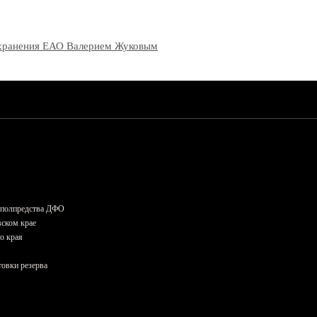
оохранения ЕАО Валерием Жуковым
и полпредства ДФО
вском крае
о края
овки резерва