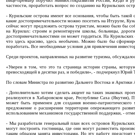
Вице-премьер поручил Минвостокразвития России, КРДВ и рук
частности, проработать вопрос по созданию на Курильских остр
- Курильские острова имеют все основания, чтобы быть такой 
какие достопримечательности можно посетить на Итурупе, Куна
сейчас могут предложить острова туристам, можно было бы соб
на Курилах: строим и ремонтируем школы, больницы, дороги
достопримечательностями он может гордиться. На Курильских о
что здесь красиво, здесь необычно. Можно было бы сформир
поработать. Все необходимые условия для привлечения инвестор
Среди проектов, направленных на развитие туризма, обсуждало
«Уверен в том, что это та страница истории страны, котор
превосходящей в десятки раз, и победили», - подчеркнул Юрий 
По словам Министра по развитию Дальнего Востока и Арктики А
- Дополнительно хотим сделать акцент на таких знаковых прое
реализуются в Хабаровском крае, Республике Саха (Якутия), 
может быть применен для создания военно-патриотического 
предложение о расширении территории опережающего развити
использованием механизмов государственной поддержки, - отме
- Мы разработали генеральный план всех островов Курильски
могут построить гостиницы, где они могут разместить произ
таким образом занята инвесторами. Но эту работу предстоит 