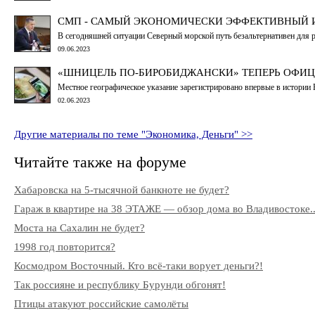
СМП - САМЫЙ ЭКОНОМИЧЕСКИ ЭФФЕКТИВНЫЙ 
В сегодняшней ситуации Северный морской путь безальтернативен для 
09.06.2023
«ШНИЦЕЛЬ ПО-БИРОБИДЖАНСКИ» ТЕПЕРЬ ОФИЦ
Местное географическое указание зарегистрировано впервые в истории
02.06.2023
Другие материалы по теме "Экономика, Деньги" >>
Читайте также на форуме
Хабаровска на 5-тысячной банкноте не будет?
Гараж в квартире на 38 ЭТАЖЕ — обзор дома во Владивостоке..
Моста на Сахалин не будет?
1998 год повторится?
Космодром Восточный. Кто всё-таки ворует деньги?!
Так россияне и республику Бурунди обгонят!
Птицы атакуют российские самолёты