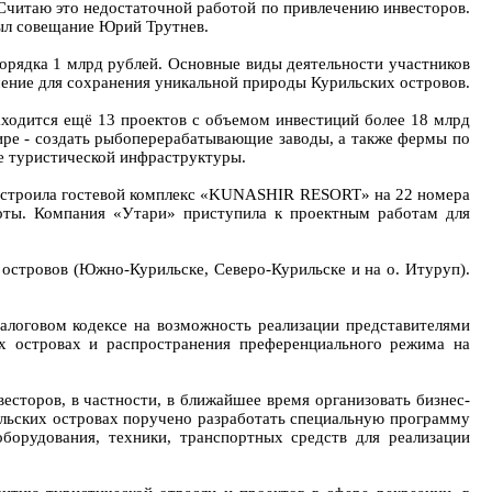
 Считаю это недостаточной работой по привлечению инвесторов.
рыл совещание Юрий Трутнев.
рядка 1 млрд рублей. Основные виды деятельности участников
чение для сохранения уникальной природы Курильских островов.
аходится ещё 13 проектов с объемом инвестиций более 18 млрд
ире - создать рыбоперерабатывающие заводы, а также фермы по
е туристической инфраструктуры.
 построила гостевой комплекс «KUNASHIR RESORT» на 22 номера
оты. Компания «Утари» приступила к проектным работам для
островов (Южно-Курильске, Северо-Курильске и на о. Итуруп).
алоговом кодексе на возможность реализации представителями
х островах и распространения преференциального режима на
сторов, в частности, в ближайшее время организовать бизнес-
ильских островах поручено разработать специальную программу
борудования, техники, транспортных средств для реализации