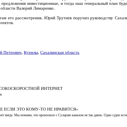
и предложения инвестиционные, и тогда наш генеральный план б
 области Валерий Лимаренко.
гам его рассмотрения, Юрий Трутнев поручил руководству Сахал
оектов.
й Петрович
,
Курилы
,
Сахалинская область
СОКОСКОРОСТНОЙ ИНТЕРНЕТ
ии
Е ЕСЛИ ЭТО КОМУ-ТО НЕ НРАВИТСЯ»
т нигде. Мы помним, что произошло с Суэцким каналом не так давно. Одно судно встало