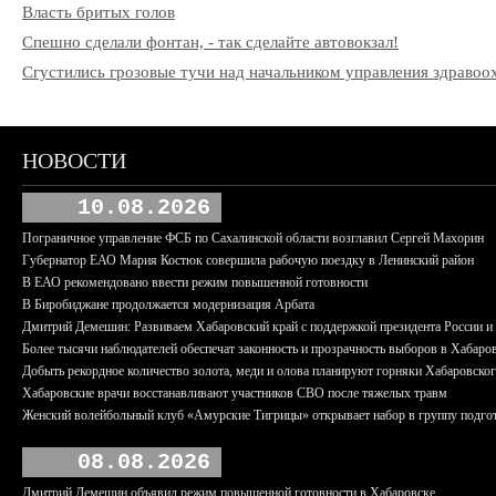
Власть бритых голов
Спешно сделали фонтан, - так сделайте автовокзал!
Сгустились грозовые тучи над начальником управления здрав
НОВОСТИ
10.08.2026
Пограничное управление ФСБ по Сахалинской области возглавил Сергей Махорин
Губернатор ЕАО Мария Костюк совершила рабочую поездку в Ленинский район
В ЕАО рекомендовано ввести режим повышенной готовности
В Биробиджане продолжается модернизация Арбата
Дмитрий Демешин: Развиваем Хабаровский край с поддержкой президента России 
Более тысячи наблюдателей обеспечат законность и прозрачность выборов в Хабаро
Добыть рекордное количество золота, меди и олова планируют горняки Хабаровског
Хабаровские врачи восстанавливают участников СВО после тяжелых травм
Женский волейбольный клуб «Амурские Тигрицы» открывает набор в группу подгот
08.08.2026
Дмитрий Демешин объявил режим повышенной готовности в Хабаровске