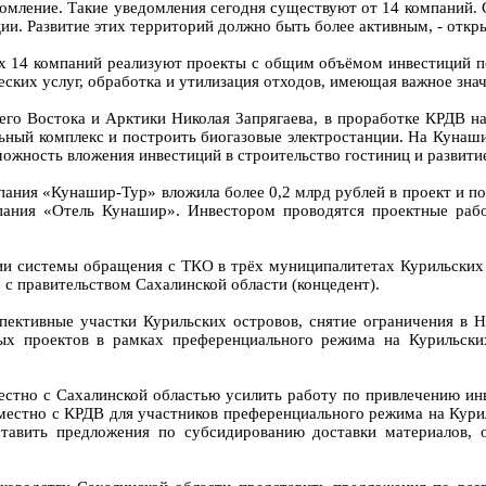
омление. Такие уведомления сегодня существуют от 14 компаний.
ии. Развитие этих территорий должно быть более активным, - отк
 14 компаний реализуют проекты с общим объёмом инвестиций по
еских услуг, обработка и утилизация отходов, имеющая важное зна
его Востока и Арктики Николая Запрягаева, в проработке КРДВ н
ьный комплекс и построить биогазовые электростанции. На Кунаш
ожность вложения инвестиций в строительство гостиниц и развити
пания «Кунашир-Тур» вложила более 0,2 млрд рублей в проект и
пания «Отель Кунашир». Инвестором проводятся проектные раб
ии системы обращения с ТКО в трёх муниципалитетах Курильских 
с правительством Сахалинской области (концедент).
ктивные участки Курильских островов, снятие ограничения в Н
х проектов в рамках преференциального режима на Курильски
тно с Сахалинской областью усилить работу по привлечению инве
местно с КРДВ для участников преференциального режима на Кур
тавить предложения по субсидированию доставки материалов, о