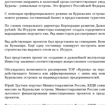
достаточно направить в налоговый орган соответствующее увед
Курилы - уникальные острова. Это форпост Российской Федерац
С помощью преференциального режима на Курильских островах
нового режима: гостиничный бизнес и предоставление туристич
По словам генерального директора Корпорации развития Дальн
рублей. На Итурупе инвесторы планируют создать оздоровител
выращиванию морского ежа. Ряд инвесторов рассматривает возм
Ряд действующих проектов был представлен на совещании. Ком
на Кунашире. Ещё одну гостиницу планирует построить ком
строительства видового отеля на о. Итуруп.
Был представлен проект по созданию и дальнейшей эксплуатац
Инвестор заключил соответствующее концессионное соглашение 
Обсуждалась возможность расширения ТОР «Курилы» на перспе
действующего бизнеса или аффилированных с ними лиц новы
Курильских островах на индивидуальных предпринимателей.
Юрий Трутнев поручил Минвостокразвития России, КРДВ совмес
миссию на Курильские острова. Минвостокразвития России сов
льготного финансирования инвестиционных проектов и предс
проектов.