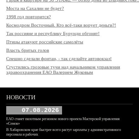
Гараж в квартире на 38 ЭТАЖЕ — обзор дома во Владивостоке..
Моста на Сахалин не будет?
1998 год повторится?
Космодром Восточный. Кто всё-таки ворует деньги?!
Так россияне и республику Бурунди обгонят!
Птицы атакуют российские самолёты
Власть бритых голов
Спешно сделали фонтан, - так сделайте автовокзал!
Сгустились грозовые тучи над начальником управления
здравоохранения ЕАО Валерием Жуковым
НОВОСТИ
07.08.2026
ЕАО станет пилотным регионом нового проекта Мастерской управления
«Сенеж»
В Хабаровском крае быстрее всего растут зарплаты у административного
персонала и рабочих