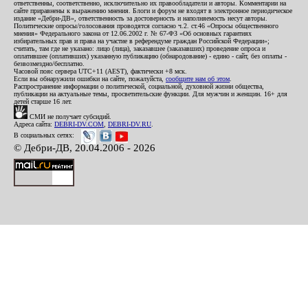
ответственны, соответственно, исключительно их правообладатели и авторы. Комментарии на
сайте приравнены к выражению мнения. Блоги и форум не входят в электронное периодическое
издание «Дебри-ДВ», ответственность за достоверность и наполняемость несут авторы.
Политические опросы/голосования проводятся согласно ч.2. ст.46 «Опросы общественного
мнения» Федерального закона от 12.06.2002 г. № 67-ФЗ «Об основных гарантиях
избирательных прав и права на участие в референдуме граждан Российской Федерации»;
считать, там где не указано: лицо (лица), заказавшее (заказавших) проведение опроса и
оплатившее (оплативших) указанную публикацию (обнародование) - едино - сайт, без оплаты -
безвозмездно/бесплатно.
Часовой пояс сервера UTC+11 (AEST), фактически +8 мск.
Если вы обнаружили ошибки на сайте, пожалуйста,
сообщите нам об этом
.
Распространение информации о политической, социальной, духовной жизни общества,
публикации на актуальные темы, просветительские функции. Для мужчин и женщин. 16+ для
детей старше 16 лет.
СМИ не получает субсидий.
Адреса сайта:
DEBRI-DV.COM
,
DEBRI-DV.RU
.
В социальных сетях:
© Дебри-ДВ, 20.04.2006 - 2026