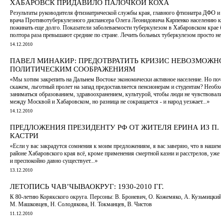
ХАБАРОВСК ПРИДАВИЛО ПАЛОЧКОЙ КОХА
Результаты руководителя фтизиатрической службы края, главного фтизиатра ДФО и
врача Противотуберкулезного диспансера Олега Леонидовича Карпенко населению к
пожинать еще долго. Показатели заболеваемости туберкулезом в Хабаровском крае 
полтора раза превышают средние по стране. Лечить больных туберкулезом просто н
14.12.2010
ПАВЕЛ МИНАКИР: ПРЕДОТВРАТИТЬ КРИЗИС НЕВОЗМОЖН
ПОЛИТИЧЕСКИМ СООБРАЖЕНИЯМ
«Мы хотим закрепить на Дальнем Востоке экономически активное население. Но поч
скажем, льготный пролет на запад предоставляется пенсионерам и студентам? Необ
заниматься образованием, здравоохранением, культурой, чтобы люди не чувствовал
между Москвой и Хабаровском, но разница не сокращается - и народ уезжает...»
14.12.2010
ПРЕДЛОЖЕНИЯ ПРЕЗИДЕНТУ РФ ОТ ЖИТЕЛЯ ЕРИНА ИЗ П. 
КАСТРИ
«Если у вас закрадутся сомнения к моим предложениям, я вас заверяю, что в наше
районе Хабаровского края всё, кроме применения смертной казни и расстрелов, уже
и преспокойно давно существует...»
13.12.2010
ЛЕТОПИСЬ ЧАВ’ЧЫВАОКРУГ: 1930-2010 ГГ.
К 80-летию Корякского округа. Персоны: В. Броневич, О. Кожемяко, А. Кузьмицкий
М. Машковцев, Н. Солодякова, Н. Токманцев, В. Чистов
11.12.2010