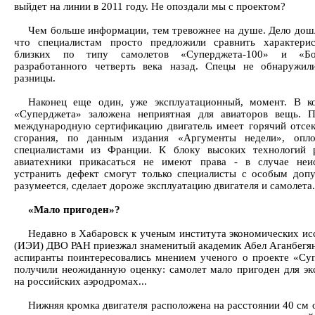
выйдет на линии в 2011 году. Не опоздали мы с проектом?
Чем больше информации, тем тревожнее на душе. Дело дошл
что специалистам просто предложили сравнить характери
близких по типу самолетов «Суперджета-100» и «Бои
разработанного четверть века назад. Спецы не обнаружи
разницы.
Наконец еще один, уже эксплуатационный, момент. В к
«Суперджета» заложена неприятная для авиаторов вещь. 
международную сертификацию двигатель имеет горячий отсек
сгорания, по данным издания «Аргументы недели», опло
специалистами из Франции. К блоку высоких технологий 
авиатехники прикасаться не имеют права - в случае неи
устранить дефект смогут только специалисты с особым допу
разумеется, сделает дороже эксплуатацию двигателя и самолета.
«Мало пригоден»?
Недавно в Хабаровск к ученым института экономических ис
(ИЭИ) ДВО РАН приезжал знаменитый академик Абел Аганбегя
аспиранты поинтересовались мнением ученого о проекте «Су
получили неожиданную оценку: самолет мало пригоден для эк
на российских аэродромах...
Нижняя кромка двигателя расположена на расстоянии 40 см 