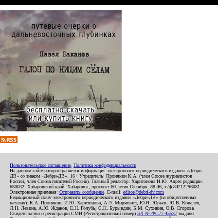
Пользовательское соглашение
,
Политика конфиденциальности
На данном сайте распространяется информация электронного периодического издания «Дебри-
ДВ» со знаком «Дебри-ДВ». 16+ Учредитель: Пронякин К.А. (член Союза журналистов
России, член Союза писателей России). Главный редактор: Харитонова И.Ю. Адрес редакции:
680032, Хабаровский край, Хабаровск, проспект 60-летия Октября, 88-46, т./ф.84212296081.
Электронная приемная:
Отправить сообщение
. E-mail:
editor@debri-dv.com
Редакционный совет электронного периодического издания «Дебри-ДВ» (на общественных
началах): К.А. Пронякин, И.Ю. Харитонова, А.Э. Мирмович, Ю.Н. Юрьев, Ю.В. Ковалев,
Л.Н. Левина, А.Ю. Жданов, Е.Н. Голубь, С.Н. Бурындин, Б.М. Сухинин, О.В. Егорова
Свидетельство о регистрации СМИ (Регистрационный номер)
ЭЛ № ФС77-45537
выдано