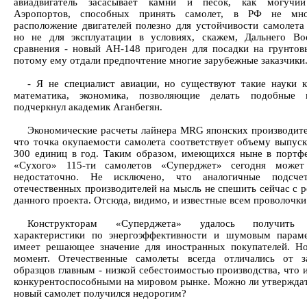
авиадвигатель засасывает камни и песок, как могучий
Аэропортов, способных принять самолет, в РФ не мно
расположение двигателей полезно для устойчивости самолета 
но не для эксплуатации в условиях, скажем, Дальнего Во
сравнения - новый АН-148 пригоден для посадки на грунтов
потому ему отдали предпочтение многие зарубежные заказчики
- Я не специалист авиации, но существуют такие науки к
математика, экономика, позволяющие делать подобные 
подчеркнул академик Аганбегян.
Экономические расчеты лайнера MRG японских производител
что точка окупаемости самолета соответствует объему выпуск
300 единиц в год. Таким образом, имеющихся ныне в портфе
«Сухого» 115-ти самолетов «Суперджет» сегодня может 
недостаточно. Не исключено, что аналогичные подсче
отечественных производителей на мысль не спешить сейчас с р
данного проекта. Отсюда, видимо, и известные всем проволочки
Конструкторам «Суперджета» удалось получить 
характеристики по энергоэффективности и шумовым парам
имеет решающее значение для иностранных покупателей. Н
момент. Отечественные самолеты всегда отличались от з
образцов главным - низкой себестоимостью производства, что 
конкурентоспособными на мировом рынке. Можно ли утверждат
новый самолет получился недорогим?