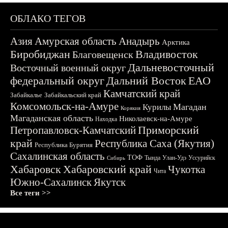
ОБЛАКО ТЕГОВ
Азия
Амурская область
Анадырь
Арктика
Биробиджан
Владивосток
Благовещенск
Дальневосточный
Восточный военный округ
федеральный округ
Дальний Восток
ЕАО
Камчатский край
Забайкалье
Забайкальский край
Комсомольск-на-Амуре
Магадан
Курилы
Корякия
Магаданская область
Николаевск-на-Амуре
Находка
Приморский
Петропавловск-Камчатский
край
Республика Саха (Якутия)
Республика Бурятия
Сахалинская область
ТОФ
Тында
Улан-Удэ
Уссурийск
Сибирь
Хабаровск
Хабаровский край
Чукотка
Чита
Южно-Сахалинск
Якутск
Все теги >>