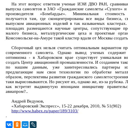
На этот вопрос ответили ученые ИЭИ ДВО РАН, сравнива
выпуска самолетов в ЗАО «Гражданские самолеты «Сухого» и 
производителя «Бомбардье». Минимальная стоимость
получается там, где сконцентрированы все виды бизнеса, с
выпуском авиационных изделий в так называемых кластерах
площадях размещаются научные центры, сопутствующие пр
малого бизнеса, металлургические цеха и проектные орга
Комсомольске-на-Амуре такой кластер вдали от Москвы создать
Сборочный цех нельзя считать оптимальным вариантом пр
современного самолета. Однако вывод ученых содержит
оптимизма - в Хабаровском крае существует уникальная в
создать Центр авиационной промышленности. И созданием тако
по нашим данным, уже заинтересовались партнеры и
предлагающие нам свои технологии по обработке металл
образом, перспективы развития гражданского самолетостроения
таки вырисовываются. Но рисуют их, однако же, из-за рубежа.
как встретят выдвинутую японцами инициативу правитель
авиапром?..
Андрей Ведунов,
«Хабаровский Экспресс», 15-22 декабря, 2010, № 51(902)
http://www.habex.ru/paper/189/3103/
.