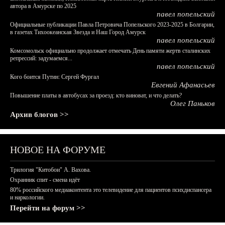
автора в Амурске по 2025
павел попельский
Официальные публикации Павла Петровича Попельского 2023-2025 в Болгарии,
в газетах Тихоокеанская Звезда и Наш Город Амурск
павел попельский
Комсомольск официально продолжает отмечать День памяти жертв сталинских
репрессий: задумаемся...
павел попельский
Кого боится Путин: Сергей Фургал
Евгений Афанасьев
Повышение платы в автобусах за проезд: кто виноват, и что делать?
Олег Паньков
Архив блогов >>
НОВОЕ НА ФОРУМЕ
Трилогия "Китобои" А. Вахова.
Охранник спит - смена идёт
80% российского медиаконтента это телевидение для пациентов психдиспансера
и наркологии.
Перейти на форум >>