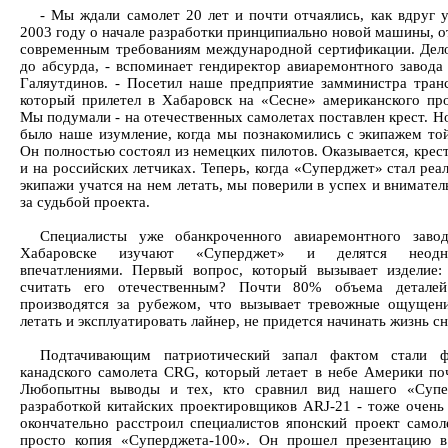
- Мы ждали самолет 20 лет и почти отчаялись, как вдруг 
2003 году о начале разработки принципиально новой машины, 
современным требованиям международной сертификации. Дел
до абсурда, - вспоминает гендиректор авиаремонтного завода
Галяутдинов. - Посетил наше предприятие замминистра тран
который прилетел в Хабаровск на «Сесне» американского про
Мы подумали - на отечественных самолетах поставлен крест. Н
было наше изумление, когда мы познакомились с экипажем то
Он полностью состоял из немецких пилотов. Оказывается, крес
и на российских летчиках. Теперь, когда «Суперджет» стал реа
экипажи учатся на нем летать, мы поверили в успех и внимате
за судьбой проекта.
Специалисты уже обанкроченного авиаремонтного заво
Хабаровске изучают «Суперджет» и делятся неодно
впечатлениями. Первый вопрос, который вызывает изделие
считать его отечественным? Почти 80% объема деталей
производятся за рубежом, что вызывает тревожные ощущен
летать и эксплуатировать лайнер, не придется начинать жизнь с
Подтачивающим патриотический запал фактом стали ф
канадского самолета CRG, который летает в небе Америки поч
Любопытны выводы и тех, кто сравнил вид нашего «Супе
разработкой китайских проектировщиков ARJ-21 - тоже очень
окончательно расстроил специалистов японский проект само
просто копия «Суперджета-100». Он прошел презентацию 