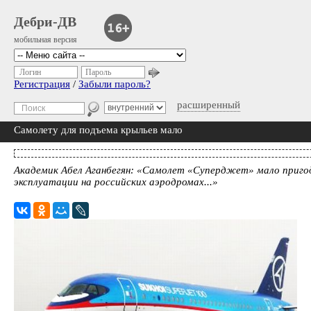
Дебри-ДВ
мобильная версия
Логин
Пароль
Регистрация
/
Забыли пароль?
расширенный
Самолету для подъема крыльев мало
Академик Абел Аганбегян: «Самолет «Суперджет» мало пригод
эксплуатации на российских аэродромах...»