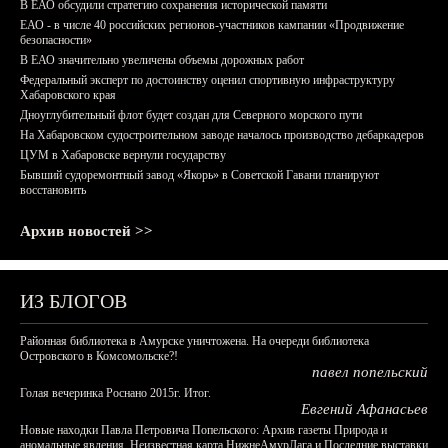
В ЕАО обсудили стратегию сохранения исторической памяти
ЕАО - в числе 40 российских регионов-участников кампании «Продвижение
безопасности»
В ЕАО значительно увеличены объемы дорожных работ
Федеральный эксперт по достоинству оценил спортивную инфраструктуру
Хабаровского края
Дноуглубительный флот будет создан для Северного морского пути
На Хабаровском судостроительном заводе началось производство дебаркадеров
ЦУМ в Хабаровске вернули государству
Бывший судоремонтный завод «Якорь» в Советской Гавани планируют
восстановить
Архив новостей >>
ИЗ БЛОГОВ
Районная библиотека в Амурске уничтожена. На очереди библиотека
Островского в Комсомольске?!
павел попельский
Голая вечеринка Роснано 2015г. Итог.
Евгений Афанасьев
Новые находки Павла Петровича Попельского: Архив газеты Природа и
аномальные явления, Неизвестная карта НижнеАмурЛага и Последние выставки