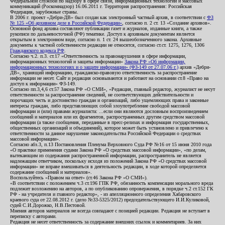
Федеральной службой по надзору в сфере связи, информационных технологий и массовых
коммуникаций (Роскомнадзор) 16.06.2011 г. Территория распространения: Российская
Федерация, зарубежные страны.
В 2006 г. проект «Дебри-ДВ» был создан как электронный частный архив, в соответствии с
ФЗ
№ 125 «Об архивном деле в Российской Федерации»
, согласно п. 2 ст. 13 «Создание архивов».
Основной фонд архива составляют публикации газет и журналов, изданные книги, а также
рукописи по дальневосточной (РФ) тематике. Доступ к архивным документам является
открытым в электронном виде, согласно п. 1 ст. 24 вышеобозначенного закона. Архивные
документы к частной собственности редакции не относятся, согласно ст.ст. 1275, 1276, 1306
Гражданского кодекса РФ
.
Согласно ч.2. п.3. ст.17 «Ответственность за правонарушения в сфере информации,
информационных технологий и защиты информации»
Закона РФ «Об информации,
информационных технологиях и о защите информации» (ФЗ-149 от 27.07.06 г.)
архив «Дебри-
ДВ», хранящий информацию, гражданско-правовую ответственность за распространение
информации не несет. Сайт и редакция основываются и работают на основании ст.8 «Право на
доступ к информации» ФЗ-149.
Согласно пп.3,4,6 ст.57 Закона РФ «О СМИ», «Редакция, главный редактор, журналист не несут
ответственности за распространение сведений, не соответствующих действительности и
порочащих честь и достоинство граждан и организаций, либо ущемляющих права и законные
интересы граждан, либо представляющих собой злоупотребление свободой массовой
информации и (или) правами журналиста: ...если они являются дословным воспроизведением
сообщений и материалов или их фрагментов, распространенных другим средством массовой
информации (а также сообщения, переданные в пресс-релизах и информация государственных,
общественных организаций и объединений), которое может быть установлено и привлечено к
ответственности за данное нарушение законодательства Российской Федерации о средствах
массовой информации».
Согласно абз.3, п.13 Постановления Пленума Верховного Суда РФ №16 от 15 июня 2010 года
«О практике применения судами Закона РФ «О средствах массовой информации», «по делам,
вытекающим из содержания распространенной информации, распространитель не является
надлежащим ответчиком, поскольку исходя из положений Закона РФ «О средствах массовой
информации» не вправе вмешиваться в деятельность редакции, в ходе которой определяется
содержание сообщений и материалов».
Воспользуйтесь «Правом на ответ» (ст.46 Закона РФ «О СМИ»).
«В соответствии с положением ч.3 ст.196 ГПК РФ, обязанность компенсации морального вреда
подлежит возложению на авторов, а по опубликованию опровержения, в порядке ч.2 ст.152 ГК
РФ - на учредителя и главного редактор», - из апелляционного определения Хабаровского
краевого суда от 22.08.2012 г. (дело №33-5325/2012) председательствующего И.И.Куликовой,
судей С.И.Дорожко, Н.В.Пестовой.
Мнения авторов материалов не всегда совпадают с позицией редакции. Редакция не вступает в
переписку с авторами.
Редакция не несет ответственность за содержание внешних ссылок и комментариев. За них