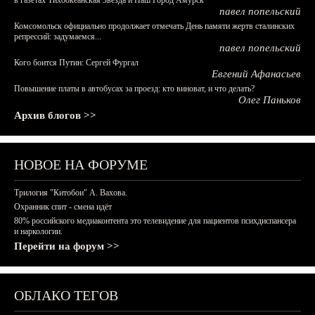
в газетах Тихоокеанская Звезда и Наш Город Амурск
павел попельский
Комсомольск официально продолжает отмечать День памяти жертв сталинских
репрессий: задумаемся...
павел попельский
Кого боится Путин: Сергей Фургал
Евгений Афанасьев
Повышение платы в автобусах за проезд: кто виноват, и что делать?
Олег Паньков
Архив блогов >>
НОВОЕ НА ФОРУМЕ
Трилогия "Китобои" А. Вахова.
Охранник спит - смена идёт
80% российского медиаконтента это телевидение для пациентов психдиспансера
и наркологии.
Перейти на форум >>
ОБЛАКО ТЕГОВ