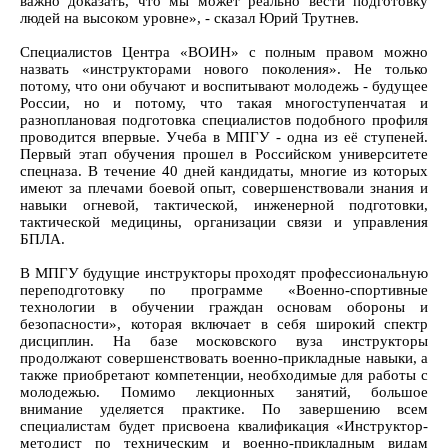
важно доказать, что мы может реально вести подготовку
людей на высоком уровне», - сказал Юрий Трутнев.
Специалистов Центра «ВОИН» с полным правом можно
назвать «инструкторами нового поколения». Не только
потому, что они обучают и воспитывают молодежь - будущее
России, но и потому, что такая многоступенчатая и
разноплановая подготовка специалистов подобного профиля
проводится впервые. Учеба в МПГУ - одна из её ступеней.
Первый этап обучения прошел в Российском университете
спецназа. В течение 40 дней кандидаты, многие из которых
имеют за плечами боевой опыт, совершенствовали знания и
навыки огневой, тактической, инженерной подготовки,
тактической медицины, организации связи и управления
БПЛА.
В МПГУ будущие инструкторы проходят профессиональную
переподготовку по программе «Военно-спортивные
технологии в обучении граждан основам обороны и
безопасности», которая включает в себя широкий спектр
дисциплин. На базе московского вуза инструкторы
продолжают совершенствовать военно-прикладные навыки, а
также приобретают компетенции, необходимые для работы с
молодежью. Помимо лекционных занятий, большое
внимание уделяется практике. По завершению всем
специалистам будет присвоена квалификация «Инструктор-
методист по техническим и военно-прикладным видам