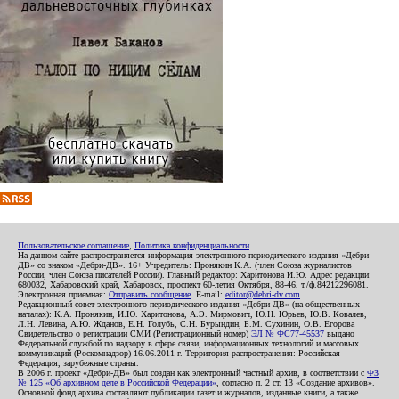
Пользовательское соглашение
,
Политика конфиденциальности
На данном сайте распространяется информация электронного периодического издания «Дебри-
ДВ» со знаком «Дебри-ДВ». 16+ Учредитель: Пронякин К.А. (член Союза журналистов
России, член Союза писателей России). Главный редактор: Харитонова И.Ю. Адрес редакции:
680032, Хабаровский край, Хабаровск, проспект 60-летия Октября, 88-46, т./ф.84212296081.
Электронная приемная:
Отправить сообщение
. E-mail:
editor@debri-dv.com
Редакционный совет электронного периодического издания «Дебри-ДВ» (на общественных
началах): К.А. Пронякин, И.Ю. Харитонова, А.Э. Мирмович, Ю.Н. Юрьев, Ю.В. Ковалев,
Л.Н. Левина, А.Ю. Жданов, Е.Н. Голубь, С.Н. Бурындин, Б.М. Сухинин, О.В. Егорова
Свидетельство о регистрации СМИ (Регистрационный номер)
ЭЛ № ФС77-45537
выдано
Федеральной службой по надзору в сфере связи, информационных технологий и массовых
коммуникаций (Роскомнадзор) 16.06.2011 г. Территория распространения: Российская
Федерация, зарубежные страны.
В 2006 г. проект «Дебри-ДВ» был создан как электронный частный архив, в соответствии с
ФЗ
№ 125 «Об архивном деле в Российской Федерации»
, согласно п. 2 ст. 13 «Создание архивов».
Основной фонд архива составляют публикации газет и журналов, изданные книги, а также