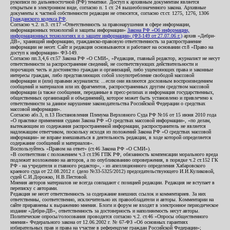
рукописи по дальневосточной (РФ) тематике. Доступ к архивным документам является
открытым в электронном виде, согласно п. 1 ст. 24 вышеобозначенного закона. Архивные
документы к частной собственности редакции не относятся, согласно ст.ст. 1275, 1276, 1306
Гражданского кодекса РФ
.
Согласно ч.2. п.3. ст.17 «Ответственность за правонарушения в сфере информации,
информационных технологий и защиты информации»
Закона РФ «Об информации,
информационных технологиях и о защите информации» (ФЗ-149 от 27.07.06 г.)
архив «Дебри-
ДВ», хранящий информацию, гражданско-правовую ответственность за распространение
информации не несет. Сайт и редакция основываются и работают на основании ст.8 «Право на
доступ к информации» ФЗ-149.
Согласно пп.3,4,6 ст.57 Закона РФ «О СМИ», «Редакция, главный редактор, журналист не несут
ответственности за распространение сведений, не соответствующих действительности и
порочащих честь и достоинство граждан и организаций, либо ущемляющих права и законные
интересы граждан, либо представляющих собой злоупотребление свободой массовой
информации и (или) правами журналиста: ...если они являются дословным воспроизведением
сообщений и материалов или их фрагментов, распространенных другим средством массовой
информации (а также сообщения, переданные в пресс-релизах и информация государственных,
общественных организаций и объединений), которое может быть установлено и привлечено к
ответственности за данное нарушение законодательства Российской Федерации о средствах
массовой информации».
Согласно абз.3, п.13 Постановления Пленума Верховного Суда РФ №16 от 15 июня 2010 года
«О практике применения судами Закона РФ «О средствах массовой информации», «по делам,
вытекающим из содержания распространенной информации, распространитель не является
надлежащим ответчиком, поскольку исходя из положений Закона РФ «О средствах массовой
информации» не вправе вмешиваться в деятельность редакции, в ходе которой определяется
содержание сообщений и материалов».
Воспользуйтесь «Правом на ответ» (ст.46 Закона РФ «О СМИ»).
«В соответствии с положением ч.3 ст.196 ГПК РФ, обязанность компенсации морального вреда
подлежит возложению на авторов, а по опубликованию опровержения, в порядке ч.2 ст.152 ГК
РФ - на учредителя и главного редактор», - из апелляционного определения Хабаровского
краевого суда от 22.08.2012 г. (дело №33-5325/2012) председательствующего И.И.Куликовой,
судей С.И.Дорожко, Н.В.Пестовой.
Мнения авторов материалов не всегда совпадают с позицией редакции. Редакция не вступает в
переписку с авторами.
Редакция не несет ответственность за содержание внешних ссылок и комментариев. За них
ответственны, соответственно, исключительно их правообладатели и авторы. Комментарии на
сайте приравнены к выражению мнения. Блоги и форум не входят в электронное периодическое
издание «Дебри-ДВ», ответственность за достоверность и наполняемость несут авторы.
Политические опросы/голосования проводятся согласно ч.2. ст.46 «Опросы общественного
мнения» Федерального закона от 12.06.2002 г. № 67-ФЗ «Об основных гарантиях
избирательных прав и права на участие в референдуме граждан Российской Федерации»;