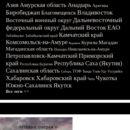
Азия
Амурская область
Анадырь
Арктика
Биробиджан
Владивосток
Благовещенск
Дальневосточный
Восточный военный округ
федеральный округ
Дальний Восток
ЕАО
Камчатский край
Забайкалье
Забайкальский край
Комсомольск-на-Амуре
Магадан
Курилы
Корякия
Магаданская область
Николаевск-на-Амуре
Находка
Приморский
Петропавловск-Камчатский
край
Республика Саха (Якутия)
Республика Бурятия
Сахалинская область
ТОФ
Тында
Улан-Удэ
Уссурийск
Сибирь
Хабаровск
Хабаровский край
Чукотка
Чита
Южно-Сахалинск
Якутск
Все теги >>