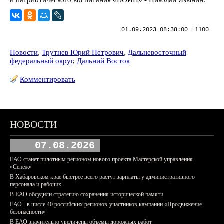
и патриотического воспитания «ВОИН» - Николай Язынин.
01.09.2023 08:38:00 +1100
Новости
,
Трутнев Юрий Петрович
,
Дальневосточный
федеральный округ
,
Дальний Восток
Комментировать
НОВОСТИ
07.08.2026
ЕАО станет пилотным регионом нового проекта Мастерской управления
«Сенеж»
В Хабаровском крае быстрее всего растут зарплаты у административного
персонала и рабочих
В ЕАО обсудили стратегию сохранения исторической памяти
ЕАО - в числе 40 российских регионов-участников кампании «Продвижение
безопасности»
В ЕАО значительно увеличены объемы дорожных работ