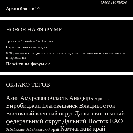
Олег Паньков
Архив блогов >>
НОВОЕ НА ФОРУМЕ
Трилогия "Китобои" А. Вахова.
Охранник спит - смена идёт
80% российского медиаконтента это телевидение для пациентов психдиспансера
и наркологии.
Перейти на форум >>
ОБЛАКО ТЕГОВ
Азия
Амурская область
Анадырь
Арктика
Биробиджан
Владивосток
Благовещенск
Дальневосточный
Восточный военный округ
федеральный округ
Дальний Восток
ЕАО
Камчатский край
Забайкалье
Забайкальский край