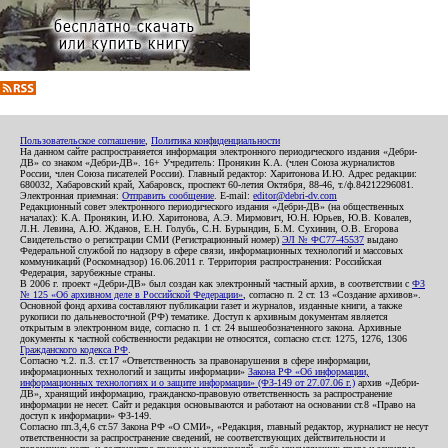
Пользовательское соглашение
,
Политика конфиденциальности
На данном сайте распространяется информация электронного периодического издания «Дебри-
ДВ» со знаком «Дебри-ДВ». 16+ Учредитель: Пронякин К.А. (член Союза журналистов
России, член Союза писателей России). Главный редактор: Харитонова И.Ю. Адрес редакции:
680032, Хабаровский край, Хабаровск, проспект 60-летия Октября, 88-46, т./ф.84212296081.
Электронная приемная:
Отправить сообщение
. E-mail:
editor@debri-dv.com
Редакционный совет электронного периодического издания «Дебри-ДВ» (на общественных
началах): К.А. Пронякин, И.Ю. Харитонова, А.Э. Мирмович, Ю.Н. Юрьев, Ю.В. Ковалев,
Л.Н. Левина, А.Ю. Жданов, Е.Н. Голубь, С.Н. Бурындин, Б.М. Сухинин, О.В. Егорова
Свидетельство о регистрации СМИ (Регистрационный номер)
ЭЛ № ФС77-45537
выдано
Федеральной службой по надзору в сфере связи, информационных технологий и массовых
коммуникаций (Роскомнадзор) 16.06.2011 г. Территория распространения: Российская
Федерация, зарубежные страны.
В 2006 г. проект «Дебри-ДВ» был создан как электронный частный архив, в соответствии с
ФЗ
№ 125 «Об архивном деле в Российской Федерации»
, согласно п. 2 ст. 13 «Создание архивов».
Основной фонд архива составляют публикации газет и журналов, изданные книги, а также
рукописи по дальневосточной (РФ) тематике. Доступ к архивным документам является
открытым в электронном виде, согласно п. 1 ст. 24 вышеобозначенного закона. Архивные
документы к частной собственности редакции не относятся, согласно ст.ст. 1275, 1276, 1306
Гражданского кодекса РФ
.
Согласно ч.2. п.3. ст.17 «Ответственность за правонарушения в сфере информации,
информационных технологий и защиты информации»
Закона РФ «Об информации,
информационных технологиях и о защите информации» (ФЗ-149 от 27.07.06 г.)
архив «Дебри-
ДВ», хранящий информацию, гражданско-правовую ответственность за распространение
информации не несет. Сайт и редакция основываются и работают на основании ст.8 «Право на
доступ к информации» ФЗ-149.
Согласно пп.3,4,6 ст.57 Закона РФ «О СМИ», «Редакция, главный редактор, журналист не несут
ответственности за распространение сведений, не соответствующих действительности и