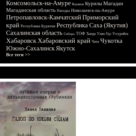
Комсомольск-на-Амуре
Магадан
Курилы
Корякия
Магаданская область
Николаевск-на-Амуре
Находка
Приморский
Петропавловск-Камчатский
край
Республика Саха (Якутия)
Республика Бурятия
Сахалинская область
ТОФ
Тында
Улан-Удэ
Уссурийск
Сибирь
Хабаровск
Хабаровский край
Чукотка
Чита
Южно-Сахалинск
Якутск
Все теги >>