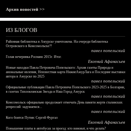
Архив новостей >>
ИЗ БЛОГОВ
Районная библиотека в Амурске уничтожена. На очереди библиотека
Островского в Комсомольске?!
павел попельский
Голая вечеринка Роснано 2015г. Итог.
Евгений Афанасьев
Новые находки Павла Петровича Попельского: Архив газеты Природа и
аномальные явления, Неизвестная карта НижнеАмурЛага и Последние выставки
автора в Амурске по 2025
павел попельский
Официальные публикации Павла Петровича Попельского 2023-2025 в Болгарии,
в газетах Тихоокеанская Звезда и Наш Город Амурск
павел попельский
Комсомольск официально продолжает отмечать День памяти жертв сталинских
репрессий: задумаемся...
павел попельский
Кого боится Путин: Сергей Фургал
Евгений Афанасьев
Повышение платы в автобусах за проезд: кто виноват, и что делать?