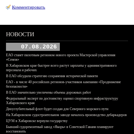
Комментировать
НОВОСТИ
07.08.2026
ЕАО станет пилотным регионом нового проекта Мастерской управления
«Сенеж»
В Хабаровском крае быстрее всего растут зарплаты у административного
персонала и рабочих
В ЕАО обсудили стратегию сохранения исторической памяти
ЕАО - в числе 40 российских регионов-участников кампании «Продвижение
безопасности»
В ЕАО значительно увеличены объемы дорожных работ
Федеральный эксперт по достоинству оценил спортивную инфраструктуру
Хабаровского края
Дноуглубительный флот будет создан для Северного морского пути
На Хабаровском судостроительном заводе началось производство дебаркадеров
ЦУМ в Хабаровске вернули государству
Бывший судоремонтный завод «Якорь» в Советской Гавани планируют
восстановить