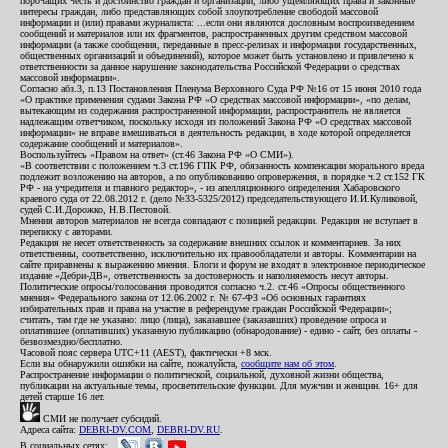
порочащих честь и достоинство граждан и организаций, либо ущемляющих права и законные
интересы граждан, либо представляющих собой злоупотребление свободой массовой
информации и (или) правами журналиста: ...если они являются дословным воспроизведением
сообщений и материалов или их фрагментов, распространенных другим средством массовой
информации (а также сообщения, переданные в пресс-релизах и информация государственных,
общественных организаций и объединений), которое может быть установлено и привлечено к
ответственности за данное нарушение законодательства Российской Федерации о средствах
массовой информации».
Согласно абз.3, п.13 Постановления Пленума Верховного Суда РФ №16 от 15 июня 2010 года
«О практике применения судами Закона РФ «О средствах массовой информации», «по делам,
вытекающим из содержания распространенной информации, распространитель не является
надлежащим ответчиком, поскольку исходя из положений Закона РФ «О средствах массовой
информации» не вправе вмешиваться в деятельность редакции, в ходе которой определяется
содержание сообщений и материалов».
Воспользуйтесь «Правом на ответ» (ст.46 Закона РФ «О СМИ»).
«В соответствии с положением ч.3 ст.196 ГПК РФ, обязанность компенсации морального вреда
подлежит возложению на авторов, а по опубликованию опровержения, в порядке ч.2 ст.152 ГК
РФ - на учредителя и главного редактор», - из апелляционного определения Хабаровского
краевого суда от 22.08.2012 г. (дело №33-5325/2012) председательствующего И.И.Куликовой,
судей С.И.Дорожко, Н.В.Пестовой.
Мнения авторов материалов не всегда совпадают с позицией редакции. Редакция не вступает в
переписку с авторами.
Редакция не несет ответственность за содержание внешних ссылок и комментариев. За них
ответственны, соответственно, исключительно их правообладатели и авторы. Комментарии на
сайте приравнены к выражению мнения. Блоги и форум не входят в электронное периодическое
издание «Дебри-ДВ», ответственность за достоверность и наполняемость несут авторы.
Политические опросы/голосования проводятся согласно ч.2. ст.46 «Опросы общественного
мнения» Федерального закона от 12.06.2002 г. № 67-ФЗ «Об основных гарантиях
избирательных прав и права на участие в референдуме граждан Российской Федерации»;
считать, там где не указано: лицо (лица), заказавшее (заказавших) проведение опроса и
оплатившее (оплативших) указанную публикацию (обнародование) - едино - сайт, без оплаты -
безвозмездно/бесплатно.
Часовой пояс сервера UTC+11 (AEST), фактически +8 мск.
Если вы обнаружили ошибки на сайте, пожалуйста,
сообщите нам об этом
.
Распространение информации о политической, социальной, духовной жизни общества,
публикации на актуальные темы, просветительские функции. Для мужчин и женщин. 16+ для
детей старше 16 лет.
СМИ не получает субсидий.
Адреса сайта:
DEBRI-DV.COM
,
DEBRI-DV.RU
.
В социальных сетях: