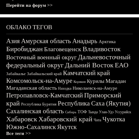
Перейти на форум >>
ОБЛАКО ТЕГОВ
Азия
Амурская область
Анадырь
Арктика
Биробиджан
Владивосток
Благовещенск
Дальневосточный
Восточный военный округ
федеральный округ
Дальний Восток
ЕАО
Камчатский край
Забайкалье
Забайкальский край
Комсомольск-на-Амуре
Магадан
Курилы
Корякия
Магаданская область
Николаевск-на-Амуре
Находка
Приморский
Петропавловск-Камчатский
край
Республика Саха (Якутия)
Республика Бурятия
Сахалинская область
ТОФ
Тында
Улан-Удэ
Уссурийск
Сибирь
Хабаровск
Хабаровский край
Чукотка
Чита
Южно-Сахалинск
Якутск
Все теги >>