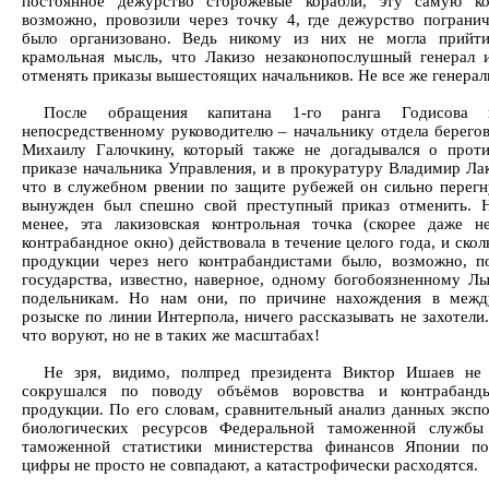
постоянное дежурство сторожевые корабли, эту самую ко
возможно, провозили через точку 4, где дежурство пограни
было организовано. Ведь никому из них не могла прийти
крамольная мысль, что Лакизо незаконопослушный генерал 
отменять приказы вышестоящих начальников. Не все же генерал
После обращения капитана 1-го ранга Годисова 
непосредственному руководителю – начальнику отдела берего
Михаилу Галочкину, который также не догадывался о прот
приказе начальника Управления, и в прокуратуру Владимир Лак
что в служебном рвении по защите рубежей он сильно перегну
вынужден был спешно свой преступный приказ отменить. 
менее, эта лакизовская контрольная точка (скорее даже н
контрабандное окно) действовала в течение целого года, и скол
продукции через него контрабандистами было, возможно, 
государства, известно, наверное, одному богобоязненному Лы
подельникам. Но нам они, по причине нахождения в межд
розыске по линии Интерпола, ничего рассказывать не захотели
что воруют, но не в таких же масштабах!
Не зря, видимо, полпред президента Виктор Ишаев не 
сокрушался по поводу объёмов воровства и контрабанд
продукции. По его словам, сравнительный анализ данных экспо
биологических ресурсов Федеральной таможенной службы
таможенной статистики министерства финансов Японии по
цифры не просто не совпадают, а катастрофически расходятся.