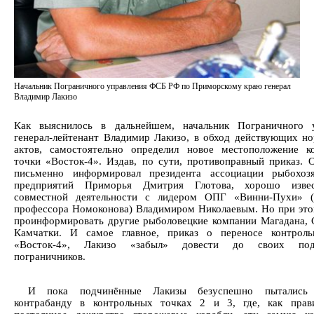
Начальник Пограничного управления ФСБ РФ по Приморскому краю генерал
Владимир Лакизо
Как выяснилось в дальнейшем, начальник Пограничного у
генерал-лейтенант Владимир Лакизо, в обход действующих н
актов, самостоятельно определил новое местоположение к
точки «Восток-4». Издав, по сути, противоправный приказ. 
письменно информировал президента ассоциации рыбохозя
предприятий Приморья Дмитрия Глотова, хорошо изве
совместной деятельности с лидером ОПГ «Винни-Пухи» (
профессора Номоконова) Владимиром Николаевым. Но при это
проинформировать другие рыболовецкие компании Магадана, 
Камчатки. И самое главное, приказ о переносе контроль
«Восток-4», Лакизо «забыл» довести до своих под
пограничников.
И пока подчинённые Лакизы безуспешно пытались 
контрабанду в контрольных точках 2 и 3, где, как прав