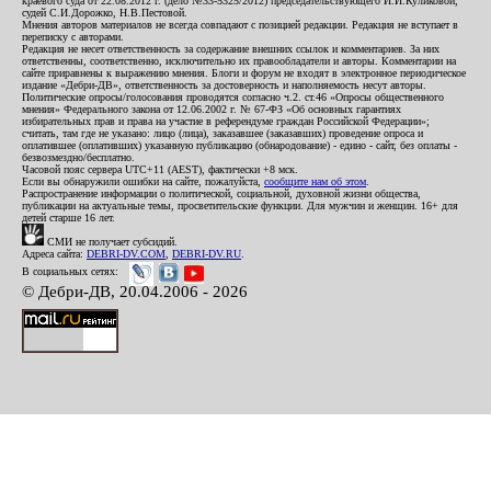
краевого суда от 22.08.2012 г. (дело №33-5325/2012) председательствующего И.И.Куликовой,
судей С.И.Дорожко, Н.В.Пестовой.
Мнения авторов материалов не всегда совпадают с позицией редакции. Редакция не вступает в
переписку с авторами.
Редакция не несет ответственность за содержание внешних ссылок и комментариев. За них
ответственны, соответственно, исключительно их правообладатели и авторы. Комментарии на
сайте приравнены к выражению мнения. Блоги и форум не входят в электронное периодическое
издание «Дебри-ДВ», ответственность за достоверность и наполняемость несут авторы.
Политические опросы/голосования проводятся согласно ч.2. ст.46 «Опросы общественного
мнения» Федерального закона от 12.06.2002 г. № 67-ФЗ «Об основных гарантиях
избирательных прав и права на участие в референдуме граждан Российской Федерации»;
считать, там где не указано: лицо (лица), заказавшее (заказавших) проведение опроса и
оплатившее (оплативших) указанную публикацию (обнародование) - едино - сайт, без оплаты -
безвозмездно/бесплатно.
Часовой пояс сервера UTC+11 (AEST), фактически +8 мск.
Если вы обнаружили ошибки на сайте, пожалуйста,
сообщите нам об этом
.
Распространение информации о политической, социальной, духовной жизни общества,
публикации на актуальные темы, просветительские функции. Для мужчин и женщин. 16+ для
детей старше 16 лет.
СМИ не получает субсидий.
Адреса сайта:
DEBRI-DV.COM
,
DEBRI-DV.RU
.
В социальных сетях:
© Дебри-ДВ, 20.04.2006 - 2026