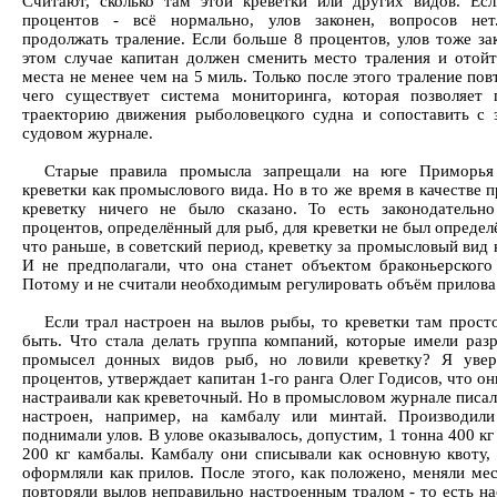
Считают, сколько там этой креветки или других видов. Ес
процентов - всё нормально, улов законен, вопросов не
продолжать траление. Если больше 8 процентов, улов тоже зак
этом случае капитан должен сменить место траления и отойт
места не менее чем на 5 миль. Только после этого траление пов
чего существует система мониторинга, которая позволяет 
траекторию движения рыболовецкого судна и сопоставить с 
судовом журнале.
Старые правила промысла запрещали на юге Приморья
креветки как промыслового вида. Но в то же время в качестве 
креветку ничего не было сказано. То есть законодательн
процентов, определённый для рыб, для креветки не был опреде
что раньше, в советский период, креветку за промысловый вид 
И не предполагали, что она станет объектом браконьерского
Потому и не считали необходимым регулировать объём прилова 
Если трал настроен на вылов рыбы, то креветки там прост
быть. Что стала делать группа компаний, которые имели раз
промысел донных видов рыб, но ловили креветку? Я увер
процентов, утверждает капитан 1-го ранга Олег Годисов, что он
настраивали как креветочный. Но в промысловом журнале писал
настроен, например, на камбалу или минтай. Производили
поднимали улов. В улове оказывалось, допустим, 1 тонна 400 кг
200 кг камбалы. Камбалу они списывали как основную квоту, 
оформляли как прилов. После этого, как положено, меняли мес
повторяли вылов неправильно настроенным тралом - то есть н