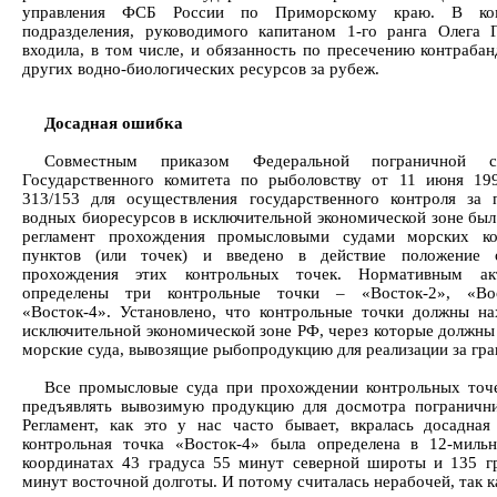
управления ФСБ России по Приморскому краю. В ко
подразделения, руководимого капитаном 1-го ранга Олега 
входила, в том числе, и обязанность по пресечению контраба
других водно-биологических ресурсов за рубеж.
Досадная ошибка
Совместным приказом Федеральной пограничной 
Государственного комитета по рыболовству от 11 июня 1
313/153 для осуществления государственного контроля за
водных биоресурсов в исключительной экономической зоне был
регламент прохождения промысловыми судами морских ко
пунктов (или точек) и введено в действие положение 
прохождения этих контрольных точек. Нормативным а
определены три контрольные точки – «Восток-2», «Во
«Восток-4». Установлено, что контрольные точки должны на
исключительной экономической зоне РФ, через которые должны
морские суда, вывозящие рыбопродукцию для реализации за гра
Все промысловые суда при прохождении контрольных точ
предъявлять вывозимую продукцию для досмотра пограничн
Регламент, как это у нас часто бывает, вкралась досадна
контрольная точка «Восток-4» была определена в 12-миль
координатах 43 градуса 55 минут северной широты и 135 г
минут восточной долготы. И потому считалась нерабочей, так 