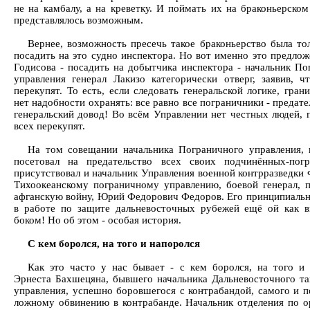
не на камбалу, а на креветку. И поймать их на браконьерском
представлялось возможным.
Вернее, возможность пресечь такое браконьерство была тол
посадить на это судно инспектора. Но вот именно это предлож
Годисова - посадить на добытчика инспектора - начальник По
управления генерал Лакизо категорически отверг, заявив, ч
перекупят. То есть, если следовать генеральской логике, гра
нет надобности охранять: все равно все пограничники - предате
генеральский довод! Во всём Управлении нет честных людей, 
всех перекупят.
На том совещании начальника Пограничного управления, 
посетовал на предательство всех своих подчинённых-погр
присутствовал и начальник Управления военной контрразведки
Тихоокеанскому пограничному управлению, боевой генерал,
афганскую войну, Юрий Федорович Федоров. Его принципиальн
в работе по защите дальневосточных рубежей ещё ой как 
боком! Но об этом - особая история.
С кем боролся, на того и напоролся
Как это часто у нас бывает - с кем боролся, на того и 
Эрнеста Бахшецяна, бывшего начальника Дальневосточного т
управления, успешно боровшегося с контрабандой, самого и п
ложному обвинению в контрабанде. Начальник отделения по о