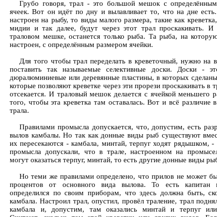
Грубо говоря, трал - это большой мешок с определённы
ячеек. Вот он идёт по дну и вылавливает то, что на дне есть
настроен на рыбу, то виды малого размера, такие как креветка
мидии и так далее, будут через этот трал проскакивать. И 
траловом мешке, останется только рыба. Та рыба, на которую
настроен, с определённым размером ячейки.
Для того чтобы трал переделать в креветочный, нужно на в
поставить так называемые селективные доски. Доски - э
дюралюминиевые или деревянные пластины, в которых сделаны
которые позволяют креветке через эти прорези проскакивать в т
отсекается. И траловый мешок делается с ячейкой меньшего р
того, чтобы эта креветка там оставалась. Вот и всё различие 
трала.
Правилами промысла допускается, что, допустим, есть раз
вылов камбалы. Но так как донные виды рыб существуют вмес
их пересекаются - камбала, минтай, терпуг ходят рядышком, -
промысла допускали, что в трале, настроенном на промысе
могут оказаться терпуг, минтай, то есть другие донные виды ры
Но теми же правилами определено, что прилов не может бы
процентов от основного вида вылова. То есть капитан п
определился по своим приборам, что здесь должна быть, ско
камбала. Настроил трал, опустил, провёл траление, трал подня
камбала и, допустим, там оказались минтай и терпуг или