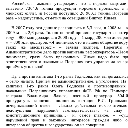
Российская таможня утверждает, что в первом квартале
вывезено 7364,6 тонны продукции морского промысла, а 
японских коллег, из России поступило 26 983,1 тонны. Погреш
раза – недопустима, отметил на совещании Виктор Ишаев.
В 2007 году эти данные расходились в 5,3 раза, в 2008-м – в 
2009-м – в 2,6 раза. Только по этой причине государство поте
году – 900 млн долларов, в 2008 году – 1 млрд 200 млн долларов
м – 800 млн долларов. «Я понимаю, что в нашем обществе вору
таких же масштабах!» – заявил полпред. Перегибы 
Административное дело против капитана рефрижератора «Неоли
понимаете, сразу было прекращено. Иначе надо было при
ответственности и начальника Пограничного управления генера
причём к уголовной.
Ну, а против капитана 1-го ранга Годисова, как вы догадалис
– было начато. Причём не административное, а уголовное. На
капитана 1-го ранга Олега Годисова о противоправных 
начальника Пограничного управления ФСБ РФ по Приморс
генерала Владимира Лакизо, военный прокурор 304-
прокуратуры гарнизона полковник юстиции В.Л. Гришмано
исчерпывающий ответ – Лакизо действовал исключительно
недопущения нарушений законодательства», «в силу у
конституционного принципа…» и, самое главное, – «сущ
нарушений прав и законных интересов граждан либо о
интересов общества и государства» он не совершал.