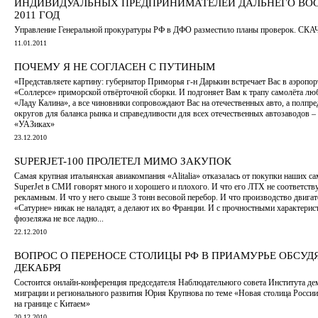
ИНДИВИДУАЛЬНЫХ ПРЕДПРИНИМАТЕЛЕЙ ДАЛЬНЕГО ВО
2011 ГОД
Управление Генеральной прокуратуры РФ в ДФО разместило планы проверок. СК
11.01.2011
ПОЧЕМУ Я НЕ СОГЛАСЕН С ПУТИНЫМ
«Представляете картину: губернатор Приморья г-н Дарькин встречает Вас в аэропор
«Соллерсе» приморской отвёрточной сборки. И подгоняет Вам к трапу самолёта 
«Ладу Калина», а все чиновники сопровождают Вас на отечественных авто, а полпре
округов для баланса рынка и справедливости для всех отечественных автозаводов – 
«УАЗиках»
23.12.2010
SUPERJET-100 ПРОЛЕТЕЛ МИМО ЗАКУПОК
Самая крупная итальянская авиакомпания «Alitalia» отказалась от покупки наших с
SuperJet в СМИ говорят много и хорошего и плохого. И что его ЛТХ не соответств
рекламным. И что у него свыше 3 тонн весовой перебор. И что производство двигат
«Сатурне» никак не наладят, а делают их во Франции. И с прочностными характери
фюзеляжа не все ладно...
22.12.2010
ВОПРОС О ПЕРЕНОСЕ СТОЛИЦЫ РФ В ПРИАМУРЬЕ ОБСУДЯ
ДЕКАБРЯ
Состоится онлайн-конференция председателя Наблюдательного совета Института де
миграции и регионального развития Юрия Крупнова по теме «Новая столица России 
на границе с Китаем»
20.12.2010