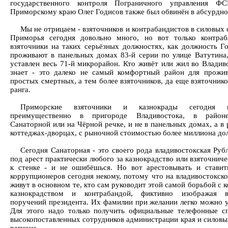
государственного контроля Пограничного управления 
Приморскому краю Олег Годисов также был обвинён в абсурдной
Мы не отрицаем - взяточников и контрабандистов в силовых
Приморья сегодня довольно много, но вот только контра
взяточники на таких серьёзных должностях, как должность Го
проживают в панельных домах 83-й серии по улице Ватутина
уставлен весь 71-й микрорайон. Кто живёт или жил во Владиво
знает - это далеко не самый комфортный район для прожи
простых смертных, а тем более взяточников, да еще взяточник
ранга.
Приморские взяточники и казнокрады сегодня п
преимущественно в пригороде Владивостока, в район
Санаторной или на Чёрной речке, и не в панельных домах, а в
коттеджах-дворцах, с рыночной стоимостью более миллиона до
Сегодня Санаторная - это своего рода владивостокская Руб
под арест практически любого за казнокрадство или взяточниче
к стенке - и не ошибёшься. Но вот арестовывать и ставит
коррупционеров сегодня некому, потому что на владивостокско
живут в основном те, кто сам руководит этой самой борьбой с 
казнокрадством и контрабандой, фиктивно изображая в
поручений президента. Их фамилии при желании легко можно у
Для этого надо только получить официальные телефонные с
высокопоставленных сотрудников администрации края и силовы