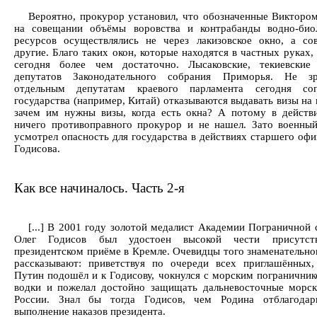
Вероятно, прокурор установил, что обозначенные Виктор
на совещании объёмы воровства и контрабанды водно-био
ресурсов осуществлялись не через лакизовское окно, а со
другие. Благо таких окон, которые находятся в частных руках,
сегодня более чем достаточно. Лысаковские, текиевские
депутатов Законодательного собрания Приморья. Не зр
отдельным депутатам краевого парламента сегодня соп
государства (например, Китай) отказываются выдавать визы на 
зачем им нужны визы, когда есть окна? А потому в действ
ничего противоправного прокурор и не нашел. Зато военны
усмотрел опасность для государства в действиях старшего офи
Годисова.
Как все начиналось. Часть 2-я
[...] В 2001 году золотой медалист Академии Пограничной
Олег Годисов был удостоен высокой чести присутст
президентском приёме в Кремле. Очевидцы того знаменательно
рассказывают: приветствуя по очереди всех приглашённых
Путин подошёл и к Годисову, чокнулся с морским погранични
водки и пожелал достойно защищать дальневосточные морс
России. Знал бы тогда Годисов, чем Родина отблагодар
выполнение наказов президента.