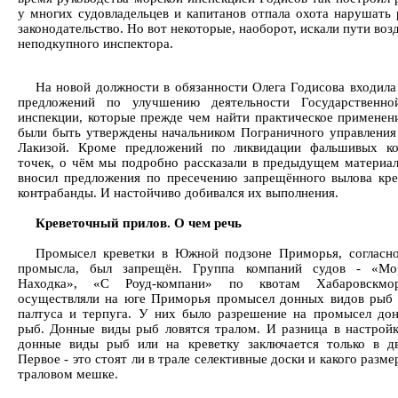
у многих судовладельцев и капитанов отпала охота нарушать 
законодательство. Но вот некоторые, наоборот, искали пути воз
неподкупного инспектора.
На новой должности в обязанности Олега Годисова входила
предложений по улучшению деятельности Государственно
инспекции, которые прежде чем найти практическое применен
были быть утверждены начальником Пограничного управления
Лакизой. Кроме предложений по ликвидации фальшивых ко
точек, о чём мы подробно рассказали в предыдущем материал
вносил предложения по пресечению запрещённого вылова кре
контрабанды. И настойчиво добивался их выполнения.
Креветочный прилов. О чем речь
Промысел креветки в Южной подзоне Приморья, согласн
промысла, был запрещён. Группа компаний судов - «Мо
Находка», «С Роуд-компани» по квотам Хабаровскмор
осуществляли на юге Приморья промысел донных видов рыб 
палтуса и терпуга. У них было разрешение на промысел до
рыб. Донные виды рыб ловятся тралом. И разница в настройк
донные виды рыб или на креветку заключается только в д
Первое - это стоят ли в трале селективные доски и какого разме
траловом мешке.