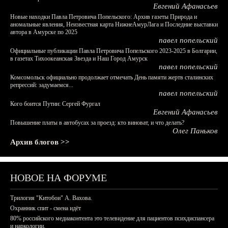
Евгений Афанасьев
Новые находки Павла Петровича Попельского: Архив газеты Природа и
аномальные явления, Неизвестная карта НижнеАмурЛага и Последние выставки
автора в Амурске по 2025
павел попельский
Официальные публикации Павла Петровича Попельского 2023-2025 в Болгарии,
в газетах Тихоокеанская Звезда и Наш Город Амурск
павел попельский
Комсомольск официально продолжает отмечать День памяти жертв сталинских
репрессий: задумаемся...
павел попельский
Кого боится Путин: Сергей Фургал
Евгений Афанасьев
Повышение платы в автобусах за проезд: кто виноват, и что делать?
Олег Паньков
Архив блогов >>
НОВОЕ НА ФОРУМЕ
Трилогия "Китобои" А. Вахова.
Охранник спит - смена идёт
80% российского медиаконтента это телевидение для пациентов психдиспансера
и наркологии.