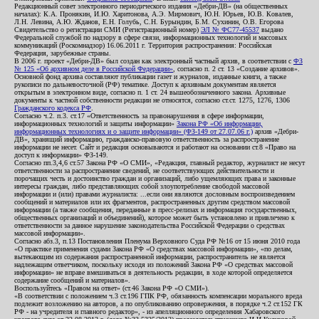
Редакционный совет электронного периодического издания «Дебри-ДВ» (на общественных
началах): К.А. Пронякин, И.Ю. Харитонова, А.Э. Мирмович, Ю.Н. Юрьев, Ю.В. Ковалев,
Л.Н. Левина, А.Ю. Жданов, Е.Н. Голубь, С.Н. Бурындин, Б.М. Сухинин, О.В. Егорова
Свидетельство о регистрации СМИ (Регистрационный номер)
ЭЛ № ФС77-45537
выдано
Федеральной службой по надзору в сфере связи, информационных технологий и массовых
коммуникаций (Роскомнадзор) 16.06.2011 г. Территория распространения: Российская
Федерация, зарубежные страны.
В 2006 г. проект «Дебри-ДВ» был создан как электронный частный архив, в соответствии с
ФЗ
№ 125 «Об архивном деле в Российской Федерации»
, согласно п. 2 ст. 13 «Создание архивов».
Основной фонд архива составляют публикации газет и журналов, изданные книги, а также
рукописи по дальневосточной (РФ) тематике. Доступ к архивным документам является
открытым в электронном виде, согласно п. 1 ст. 24 вышеобозначенного закона. Архивные
документы к частной собственности редакции не относятся, согласно ст.ст. 1275, 1276, 1306
Гражданского кодекса РФ
.
Согласно ч.2. п.3. ст.17 «Ответственность за правонарушения в сфере информации,
информационных технологий и защиты информации»
Закона РФ «Об информации,
информационных технологиях и о защите информации» (ФЗ-149 от 27.07.06 г.)
архив «Дебри-
ДВ», хранящий информацию, гражданско-правовую ответственность за распространение
информации не несет. Сайт и редакция основываются и работают на основании ст.8 «Право на
доступ к информации» ФЗ-149.
Согласно пп.3,4,6 ст.57 Закона РФ «О СМИ», «Редакция, главный редактор, журналист не несут
ответственности за распространение сведений, не соответствующих действительности и
порочащих честь и достоинство граждан и организаций, либо ущемляющих права и законные
интересы граждан, либо представляющих собой злоупотребление свободой массовой
информации и (или) правами журналиста: ...если они являются дословным воспроизведением
сообщений и материалов или их фрагментов, распространенных другим средством массовой
информации (а также сообщения, переданные в пресс-релизах и информация государственных,
общественных организаций и объединений), которое может быть установлено и привлечено к
ответственности за данное нарушение законодательства Российской Федерации о средствах
массовой информации».
Согласно абз.3, п.13 Постановления Пленума Верховного Суда РФ №16 от 15 июня 2010 года
«О практике применения судами Закона РФ «О средствах массовой информации», «по делам,
вытекающим из содержания распространенной информации, распространитель не является
надлежащим ответчиком, поскольку исходя из положений Закона РФ «О средствах массовой
информации» не вправе вмешиваться в деятельность редакции, в ходе которой определяется
содержание сообщений и материалов».
Воспользуйтесь «Правом на ответ» (ст.46 Закона РФ «О СМИ»).
«В соответствии с положением ч.3 ст.196 ГПК РФ, обязанность компенсации морального вреда
подлежит возложению на авторов, а по опубликованию опровержения, в порядке ч.2 ст.152 ГК
РФ - на учредителя и главного редактор», - из апелляционного определения Хабаровского