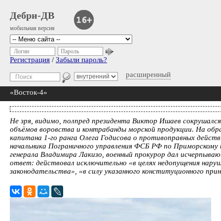
Дебри-ДВ
мобильная версия
Логин
Пароль
Регистрация
/
Забыли пароль?
расширенный
«Восток-4»
Не зря, видимо, полпред президента Виктор Ишаев сокрушался
объёмов воровства и контрабанды морской продукции. На обр
капитана 1-го ранга Олега Годисова о противоправных действ
начальника Пограничного управления ФСБ РФ по Приморскому
генерала Владимира Лакизо, военный прокурор дал исчерпыва
ответ: действовал исключительно «в целях недопущения нару
законодательства», «в силу указанного конституционного пр