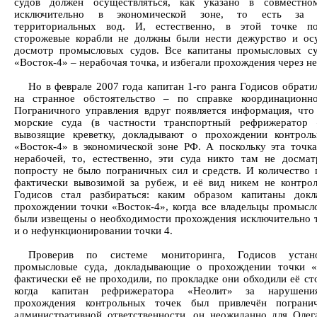
судов должен осуществляться, как указано в совместном
исключительно в экономической зоне, то есть за 
территориальных вод. И, естественно, в этой точке по
сторожевые корабли не должны были нести дежурство и ос
досмотр промысловых судов. Все капитаны промысловых су
«Восток-4» – нерабочая точка, и избегали прохождения через не
Но в феврале 2007 года капитан 1-го ранга Годисов обрати
на странное обстоятельство – по справке координационн
Пограничного управления вдруг появляется информация, что
морские суда (в частности транспортный рефрижератор «
вывозящие креветку, докладывают о прохождении контрол
«Восток-4» в экономической зоне РФ. А поскольку эта точка
нерабочей, то, естественно, эти суда никто там не досмат
попросту не было пограничных сил и средств. И количество 
фактически вывозимой за рубеж, и её вид никем не контрол
Годисов стал разбираться: каким образом капитаны докл
прохождении точки «Восток-4», когда все владельцы промысл
были извещены о необходимости прохождения исключительно т
и о нефункционировании точки 4.
Проверив по системе мониторинга, Годисов устан
промысловые суда, докладывающие о прохождении точки «
фактически её не проходили, по прокладке они обходили её ст
когда капитан рефрижератора «Неолит» за нарушен
прохождения контрольных точек был привлечён пограни
административной ответственности, он неожиданно для Олег