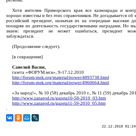
региона.
Хотя жителям Приморского края все казнокрады и конт
хорошо известны и без этих справочников. Не догадывается об 
российский президент, назначая их на очередные высокие д
поощряя их деятельность государственными наградами. Но мы
знаем: президент не может ошибаться, президент мож
заблуждаться.
(Продолжение следует).
[в сокращении]
Савелий Васин,
газета «ФОРУМ.мск», 9-17.12.2010
http://forum-msk.org/material/power/4893738.html
http://forum-msk.org/material/power/4960664.html
«За народ!», № 10 (58) декабрь 2010 г., № 11 (59) декабрь 201
http://www.zanarod.ru/gazeta10-58-2010_03.htm
http://www.zanarod.ru/gazeta11-59-2010_05.htm
.
22.12.2010 01:24