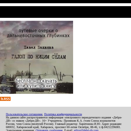
Пользовательское соглашение
,
Политика конфиденциальности
На данном сайте распространяется информация электронного периодического издания «Дебри-
ДВ» со знаком «Дебри-ДВ». 16+ Учредитель: Пронякин К.А. (член Союза журналистов
России, член Союза писателей России). Главный редактор: Харитонова И.Ю. Адрес редакции:
680032, Хабаровский край, Хабаровск, проспект 60-летия Октября, 88-46, т./ф.84212296081.
Электронная приемная:
Отправить сообщение
. E-mail:
editor@debri-dv.com