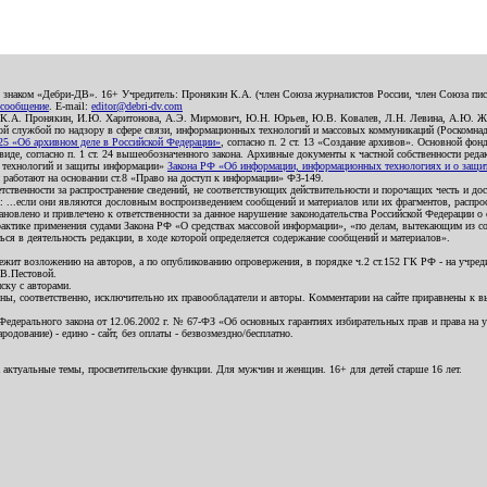
о знаком «Дебри-ДВ». 16+ Учредитель: Пронякин К.А. (член Союза журналистов России, член Союза писа
 сообщение
. E-mail:
editor@debri-dv.com
): К.А. Пронякин, И.Ю. Харитонова, А.Э. Мирмович, Ю.Н. Юрьев, Ю.В. Ковалев, Л.Н. Левина, А.Ю. Ж
 службой по надзору в сфере связи, информационных технологий и массовых коммуникаций (Роскомнадзо
5 «Об архивном деле в Российской Федерации»
, согласно п. 2 ст. 13 «Создание архивов». Основной фон
е, согласно п. 1 ст. 24 вышеобозначенного закона. Архивные документы к частной собственности редакци
ых технологий и защиты информации»
Закона РФ «Об информации, информационных технологиях и о защите
и работают на основании ст.8 «Право на доступ к информации» ФЗ-149.
етственности за распространение сведений, не соответствующих действительности и порочащих честь и д
 ...если они являются дословным воспроизведением сообщений и материалов или их фрагментов, распро
новлено и привлечено к ответственности за данное нарушение законодательства Российской Федерации о
актике применения судами Закона РФ «О средствах массовой информации», «по делам, вытекающим из со
ся в деятельность редакции, в ходе которой определяется содержание сообщений и материалов».
жит возложению на авторов, а по опубликованию опровержения, в порядке ч.2 ст.152 ГК РФ - на учредит
.В.Пестовой.
ску с авторами.
енны, соответственно, исключительно их правообладатели и авторы. Комментарии на сайте приравнены к
дерального закона от 12.06.2002 г. № 67-ФЗ «Об основных гарантиях избирательных прав и права на уча
дование) - едино - сайт, без оплаты - безвозмездно/бесплатно.
 актуальные темы, просветительские функции. Для мужчин и женщин. 16+ для детей старше 16 лет.