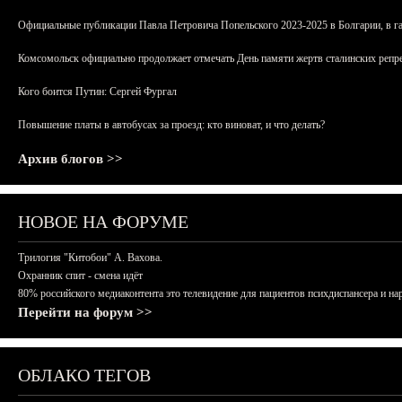
Официальные публикации Павла Петровича Попельского 2023-2025 в Болгарии, в г
Комсомольск официально продолжает отмечать День памяти жертв сталинских репрес
Кого боится Путин: Сергей Фургал
Повышение платы в автобусах за проезд: кто виноват, и что делать?
Архив блогов >>
НОВОЕ НА ФОРУМЕ
Трилогия "Китобои" А. Вахова.
Охранник спит - смена идёт
80% российского медиаконтента это телевидение для пациентов психдиспансера и на
Перейти на форум >>
ОБЛАКО ТЕГОВ