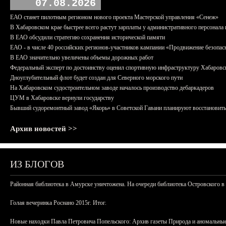
07.08.2026
ЕАО станет пилотным регионом нового проекта Мастерской управления «Сенеж»
В Хабаровском крае быстрее всего растут зарплаты у административного персонала 
В ЕАО обсудили стратегию сохранения исторической памяти
ЕАО - в числе 40 российских регионов-участников кампании «Продвижение безопас
В ЕАО значительно увеличены объемы дорожных работ
Федеральный эксперт по достоинству оценил спортивную инфраструктуру Хабаровс
Дноуглубительный флот будет создан для Северного морского пути
На Хабаровском судостроительном заводе началось производство дебаркадеров
ЦУМ в Хабаровске вернули государству
Бывший судоремонтный завод «Якорь» в Советской Гавани планируют восстановить
Архив новостей >>
ИЗ БЛОГОВ
Районная библиотека в Амурске уничтожена. На очереди библиотека Островского в
Голая вечеринка Роснано 2015г. Итог.
Новые находки Павла Петровича Попельского: Архив газеты Природа и аномальные