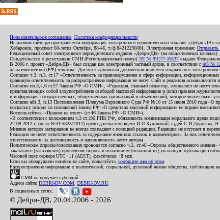
Пользовательское соглашение
,
Политика конфиденциальности
На данном сайте распространяется информация электронного периодического издания «Дебри-ДВ» с
Хабаровск, проспект 60-летия Октября, 88-46, т./ф.84212296081. Электронная приемная:
Отправить
Редакционный совет электронного периодического издания «Дебри-ДВ» (на общественных началах
Свидетельство о регистрации СМИ (Регистрационный номер)
ЭЛ № ФС77-45537
выдано Федеральной
В 2006 г. проект «Дебри-ДВ» был создан как электронный частный архив, в соответствии с
ФЗ № 12
дальневосточной (РФ) тематике. Доступ к архивным документам является открытым в электронном вид
Согласно ч.2. п.3. ст.17 «Ответственность за правонарушения в сфере информации, информационн
правовую ответственность за распространение информации не несет. Сайт и редакция основываются 
Согласно пп.3,4,6 ст.57 Закона РФ «О СМИ», «Редакция, главный редактор, журналист не несут отв
представляющих собой злоупотребление свободой массовой информации и (или) правами журналиста:
и информация государственных, общественных организаций и объединений), которое может быть уста
Согласно абз.3, п.13 Постановления Пленума Верховного Суда РФ №16 от 15 июня 2010 года «О пр
поскольку исходя из положений Закона РФ «О средствах массовой информации» не вправе вмешивать
Воспользуйтесь «Правом на ответ» (ст.46 Закона РФ «О СМИ»).
«В соответствии с положением ч.3 ст.196 ГПК РФ, обязанность компенсации морального вреда подле
22.08.2012 г. (дело №33-5325/2012) председательствующего И.И.Куликовой, судей С.И.Дорожко, Н
Мнения авторов материалов не всегда совпадают с позицией редакции. Редакция не вступает в перепи
Редакция не несет ответственность за содержание внешних ссылок и комментариев. За них ответств
ответственность за достоверность и наполняемость несут авторы.
Политические опросы/голосования проводятся согласно ч.2. ст.46 «Опросы общественного мнения» Фе
заказавшее (заказавших) проведение опроса и оплатившее (оплативших) указанную публикацию (обнаро
Часовой пояс сервера UTC+11 (AEST), фактически +8 мск.
Если вы обнаружили ошибки на сайте, пожалуйста,
сообщите нам об этом
.
Распространение информации о политической, социальной, духовной жизни общества, публикации на
СМИ не получает субсидий.
Адреса сайта:
DEBRI-DV.COM
,
DEBRI-DV.RU
.
В социальных сетях:
© Дебри-ДВ, 20.04.2006 - 2026