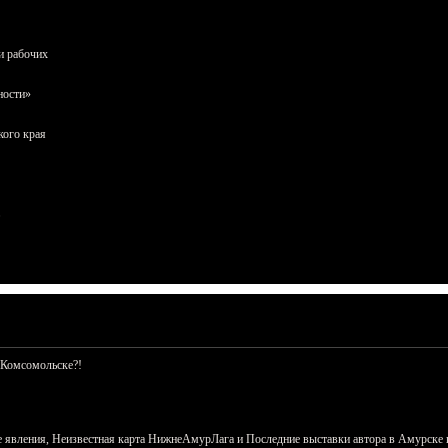
и рабочих
ности»
кого края
 Комсомольске?!
 явления, Неизвестная карта НижнеАмурЛага и Последние выставки автора в Амурске 