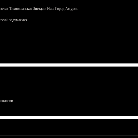
азетах Тихоокеанская Звезда и Наш Город Амурск
сий: задумаемся...
ркологии.