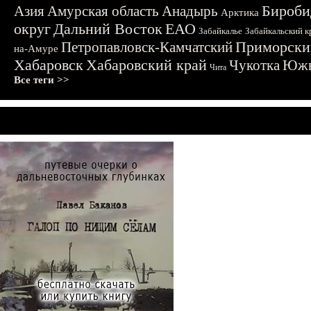
Бироби
Азия
Амурская область
Анадырь
Арктика
округ
Дальний Восток
ЕАО
Забайкалье
Забайкальский к
Приморски
Петропавловск-Камчатский
на-Амуре
Хабаровск
Хабаровский край
Чукотка
Южн
Чита
Все теги >>