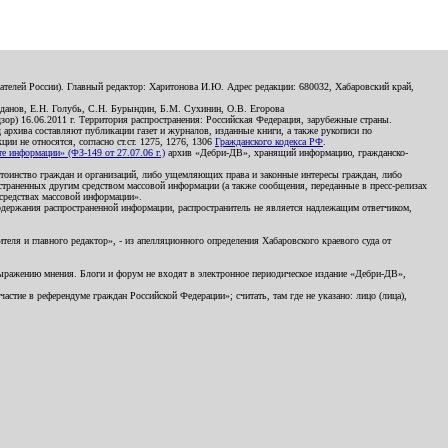
телей России). Главный редактор: Харитонова И.Ю. Адрес редакции: 680032, Хабаровский край,
данов, Е.Н. Голубь, С.Н. Бурындин, Б.М. Сухинин, О.В. Егорова
р) 16.06.2011 г. Территория распространения: Российская Федерация, зарубежные страны.
д архива составляют публикации газет и журналов, изданные книги, а также рукописи по
и не относятся, согласно ст.ст. 1275, 1276, 1306
Гражданского кодекса РФ
.
 информации» (ФЗ-149 от 27.07.06 г.)
архив «Дебри-ДВ», хранящий информацию, гражданско-
остоинство граждан и организаций, либо ущемляющих права и законные интересы граждан, либо
страненных другим средством массовой информации (а также сообщения, переданные в пресс-релизах
 средствах массовой информации».
держания распространенной информации, распространитель не является надлежащим ответчиком,
еля и главного редактор», - из апелляционного определения Хабаровского краевого суда от
 выражению мнения. Блоги и форум не входят в электронное периодическое издание «Дебри-ДВ»,
стие в референдуме граждан Российской Федерации»; считать, там где не указано: лицо (лица),