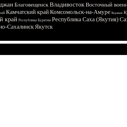
джан
Владивосток
Благовещенск
Восточный воен
Камчатский край
Комсомольск-на-Амуре
К
рай
Корякия
й край
Республика Саха (Якутия)
Са
Республика Бурятия
о-Сахалинск
Якутск