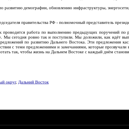
по развитию демографии, обновлению инфраструктуры, энергосети
редседателя правительства РФ - полномочный представитель прези
 как проводится работа по выполнению предыдущих поручений по 
е. Мы сегодня ровно так и поступили. Мы доложили, как идёт вы
 предложений по развитию Дальнего Востока. Эти предложения кас
тствии с теми предложениями и замечаниями, которые прозвучали 
отать так, чтобы жизнь на Дальнем Востоке с каждый днём станов
ый округ
,
Дальний Восток