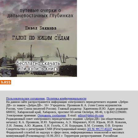
Пользовательское соглашение
,
Политика конфиденциальности
На данном сайте распространяется информация электронного периодического издания «Дебри-
ДВ» со знаком «Дебри-ДВ». 16+ Учредитель: Пронякин К.А. (член Союза журналистов
России, член Союза писателей России). Главный редактор: Харитонова И.Ю. Адрес редакции:
680032, Хабаровский край, Хабаровск, проспект 60-летия Октября, 88-46, т./ф.84212296081.
Электронная приемная:
Отправить сообщение
. E-mail:
editor@debri-dv.com
Редакционный совет электронного периодического издания «Дебри-ДВ» (на общественных
началах): К.А. Пронякин, И.Ю. Харитонова, А.Э. Мирмович, Ю.Н. Юрьев, Ю.В. Ковалев,
Л.Н. Левина, А.Ю. Жданов, Е.Н. Голубь, С.Н. Бурындин, Б.М. Сухинин, О.В. Егорова
Свидетельство о регистрации СМИ (Регистрационный номер)
ЭЛ № ФС77-45537
выдано
Федеральной службой по надзору в сфере связи, информационных технологий и массовых
коммуникаций (Роскомнадзор) 16.06.2011 г. Территория распространения: Российская