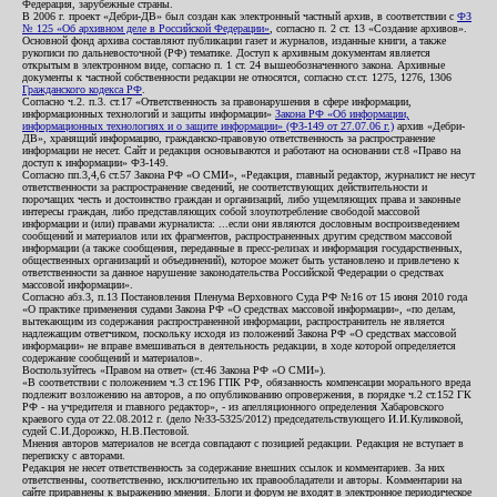
Федерация, зарубежные страны.
В 2006 г. проект «Дебри-ДВ» был создан как электронный частный архив, в соответствии с
ФЗ
№ 125 «Об архивном деле в Российской Федерации»
, согласно п. 2 ст. 13 «Создание архивов».
Основной фонд архива составляют публикации газет и журналов, изданные книги, а также
рукописи по дальневосточной (РФ) тематике. Доступ к архивным документам является
открытым в электронном виде, согласно п. 1 ст. 24 вышеобозначенного закона. Архивные
документы к частной собственности редакции не относятся, согласно ст.ст. 1275, 1276, 1306
Гражданского кодекса РФ
.
Согласно ч.2. п.3. ст.17 «Ответственность за правонарушения в сфере информации,
информационных технологий и защиты информации»
Закона РФ «Об информации,
информационных технологиях и о защите информации» (ФЗ-149 от 27.07.06 г.)
архив «Дебри-
ДВ», хранящий информацию, гражданско-правовую ответственность за распространение
информации не несет. Сайт и редакция основываются и работают на основании ст.8 «Право на
доступ к информации» ФЗ-149.
Согласно пп.3,4,6 ст.57 Закона РФ «О СМИ», «Редакция, главный редактор, журналист не несут
ответственности за распространение сведений, не соответствующих действительности и
порочащих честь и достоинство граждан и организаций, либо ущемляющих права и законные
интересы граждан, либо представляющих собой злоупотребление свободой массовой
информации и (или) правами журналиста: ...если они являются дословным воспроизведением
сообщений и материалов или их фрагментов, распространенных другим средством массовой
информации (а также сообщения, переданные в пресс-релизах и информация государственных,
общественных организаций и объединений), которое может быть установлено и привлечено к
ответственности за данное нарушение законодательства Российской Федерации о средствах
массовой информации».
Согласно абз.3, п.13 Постановления Пленума Верховного Суда РФ №16 от 15 июня 2010 года
«О практике применения судами Закона РФ «О средствах массовой информации», «по делам,
вытекающим из содержания распространенной информации, распространитель не является
надлежащим ответчиком, поскольку исходя из положений Закона РФ «О средствах массовой
информации» не вправе вмешиваться в деятельность редакции, в ходе которой определяется
содержание сообщений и материалов».
Воспользуйтесь «Правом на ответ» (ст.46 Закона РФ «О СМИ»).
«В соответствии с положением ч.3 ст.196 ГПК РФ, обязанность компенсации морального вреда
подлежит возложению на авторов, а по опубликованию опровержения, в порядке ч.2 ст.152 ГК
РФ - на учредителя и главного редактор», - из апелляционного определения Хабаровского
краевого суда от 22.08.2012 г. (дело №33-5325/2012) председательствующего И.И.Куликовой,
судей С.И.Дорожко, Н.В.Пестовой.
Мнения авторов материалов не всегда совпадают с позицией редакции. Редакция не вступает в
переписку с авторами.
Редакция не несет ответственность за содержание внешних ссылок и комментариев. За них
ответственны, соответственно, исключительно их правообладатели и авторы. Комментарии на
сайте приравнены к выражению мнения. Блоги и форум не входят в электронное периодическое