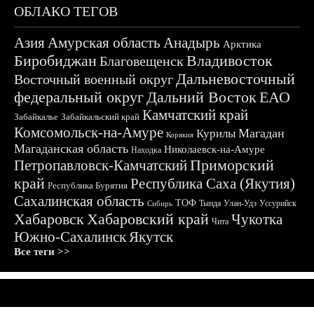
ОБЛАКО ТЕГОВ
Азия
Амурская область
Анадырь
Арктика
Биробиджан
Владивосток
Благовещенск
Дальневосточный
Восточный военный округ
федеральный округ
Дальний Восток
ЕАО
Камчатский край
Забайкалье
Забайкальский край
Комсомольск-на-Амуре
Магадан
Курилы
Корякия
Магаданская область
Николаевск-на-Амуре
Находка
Приморский
Петропавловск-Камчатский
край
Республика Саха (Якутия)
Республика Бурятия
Сахалинская область
ТОФ
Тында
Улан-Удэ
Уссурийск
Сибирь
Хабаровск
Хабаровский край
Чукотка
Чита
Южно-Сахалинск
Якутск
Все теги >>