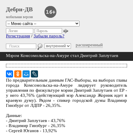
Дебри-ДВ
мобильная версия
Логин
Пароль
Регистрация
/
Забыли пароль?
расширенный
Мэром Комсомольска-на-Амуре стал Дмитрий Заплутаев
По предварительным данным ГАС-Выборы, на выборах главы
города Комсомольска-на-Амуре лидирует руководитель
управления по физкультуре мэрии Дмитрий Заплутаев от ЕР -
у него 43,76% (действующий мэр Александр Жорник идет в
краевую думу). Рядом - спикер городской думы Владимир
Гинзбург от ЛДПР - 26,35%.
Данные:
- Дмитрий Заплутаев - 43,76%
- Владимир Гинзбург - 26,35%
- Сергей Юганов - 13,92%