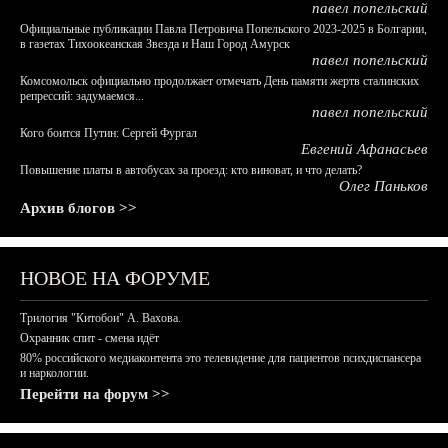
павел попельский
Официальные публикации Павла Петровича Попельского 2023-2025 в Болгарии,
в газетах Тихоокеанская Звезда и Наш Город Амурск
павел попельский
Комсомольск официально продолжает отмечать День памяти жертв сталинских
репрессий: задумаемся...
павел попельский
Кого боится Путин: Сергей Фургал
Евгений Афанасьев
Повышение платы в автобусах за проезд: кто виноват, и что делать?
Олег Паньков
Архив блогов >>
НОВОЕ НА ФОРУМЕ
Трилогия "Китобои" А. Вахова.
Охранник спит - смена идёт
80% российского медиаконтента это телевидение для пациентов психдиспансера
и наркологии.
Перейти на форум >>