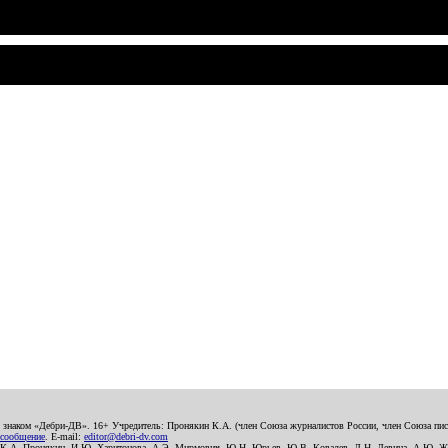
о знаком «Дебри-ДВ». 16+ Учредитель: Пронякин К.А. (член Союза журналистов России, член Союза писа
 сообщение
. E-mail:
editor@debri-dv.com
): К.А. Пронякин, И.Ю. Харитонова, А.Э. Мирмович, Ю.Н. Юрьев, Ю.В. Ковалев, Л.Н. Левина, А.Ю. Ж