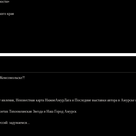
ности»
кого края
 Комсомольске?!
 явления, Неизвестная карта НижнеАмурЛага и Последние выставки автора в Амурске 
азетах Тихоокеанская Звезда и Наш Город Амурск
сий: задумаемся...