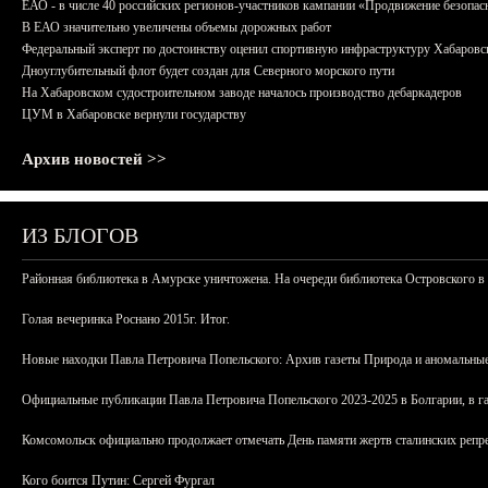
ЕАО - в числе 40 российских регионов-участников кампании «Продвижение безопас
В ЕАО значительно увеличены объемы дорожных работ
Федеральный эксперт по достоинству оценил спортивную инфраструктуру Хабаровс
Дноуглубительный флот будет создан для Северного морского пути
На Хабаровском судостроительном заводе началось производство дебаркадеров
ЦУМ в Хабаровске вернули государству
Архив новостей >>
ИЗ БЛОГОВ
Районная библиотека в Амурске уничтожена. На очереди библиотека Островского в
Голая вечеринка Роснано 2015г. Итог.
Новые находки Павла Петровича Попельского: Архив газеты Природа и аномальные
Официальные публикации Павла Петровича Попельского 2023-2025 в Болгарии, в г
Комсомольск официально продолжает отмечать День памяти жертв сталинских репрес
Кого боится Путин: Сергей Фургал