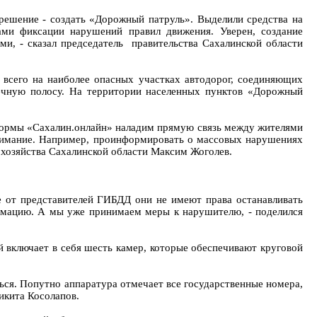
 решение - создать «Дорожный патруль». Выделили средства на
ми фиксации нарушений правил движения. Уверен, создание
ми, - сказал председатель правительства Сахалинской области
 всего на наиболее опасных участках автодорог, соединяющих
речную полосу. На территории населенных пунктов «Дорожный
формы «Сахалин.онлайн» наладим прямую связь между жителями
внимание. Например, проинформировать о массовых нарушениях
 хозяйства Сахалинской области Максим Жоголев.
е от представителей ГИБДД они не имеют права останавливать
ормацию. А мы уже принимаем меры к нарушителю, - поделился
 включает в себя шесть камер, которые обеспечивают круговой
ься. Попутно аппаратура отмечает все государственные номера,
икита Косолапов.