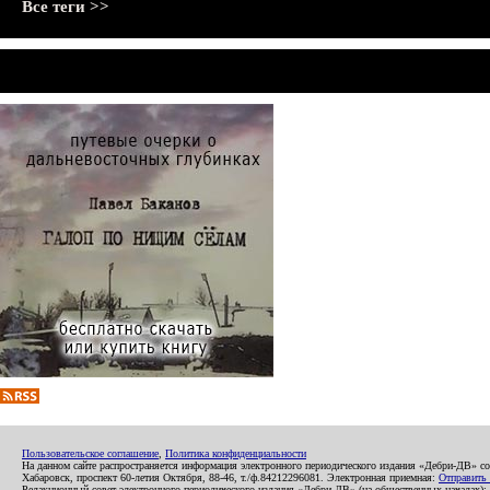
Все теги >>
Пользовательское соглашение
,
Политика конфиденциальности
На данном сайте распространяется информация электронного периодического издания «Дебри-ДВ» с
Хабаровск, проспект 60-летия Октября, 88-46, т./ф.84212296081. Электронная приемная:
Отправить
Редакционный совет электронного периодического издания «Дебри-ДВ» (на общественных началах