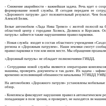
- Снижение аварийности - важнейшая задача. Речь идет о сох
формирование новой службы. И сегодня передаем ее сотру
«Дорожного патруля» даст положительный результат. Чем боль
Алексей Белик.
Белые автомобили «Лада Нива Тревел» с желтой полосой на б
областной центр с городами Холмск, Долинск и Корсаков. О
патруль» займется также нарушениями правил парковки.
- Новая служба входит в состав областного учреждения «Сах
региона и «Дорожным патрулем». Наши земляки смогут сообщи
правил парковки в том или ином месте. Мы обращения проанали
«Дорожный патруль» не обладает полномочиями ГИБДД.
- Сотрудники новой службы являются операторами комплексов
машины, проверять документы и так далее. Их задача - зафи
временно исполняющий обязанности начальника УГИБДД УМВД Р
На автомобилях «Дорожного патруля» установлены мобильные к
обзор.
- Комплексы фиксируют нарушения правил в автоматическом реж
попадающие в поле зрения, и проверяет, не находятся ли маши