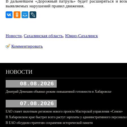
В дальнейшем «Дорожный патруль» будет расширяться и возь
выявляемых нарушений правил движения.
Новости
,
Сахалинская область
,
Южно-Сахалинск
Комментировать
НОВОСТИ
08.08.2026
Дмитрий Демешин объявил режим повышенной готовности в Хабаровске
07.08.2026
ЕАО станет пилотным регионом нового проекта Мастерской управления «Сенеж»
В Хабаровском крае быстрее всего растут зарплаты у административного персонала 
В ЕАО обсудили стратегию сохранения исторической памяти