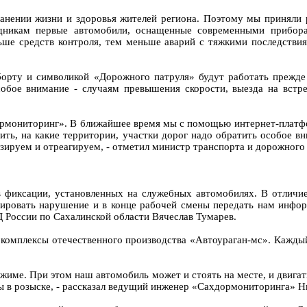
ранении жизни и здоровья жителей региона. Поэтому мы приняли
дникам первые автомобили, оснащенные современными прибора
ше средств контроля, тем меньше аварий с тяжкими последствия
орту и символикой «Дорожного патруля» будут работать прежде
собое внимание - случаям превышения скорости, выезда на вст
дормониторинг». В ближайшее время мы с помощью интернет-плат
ть, на какие территории, участки дорог надо обратить особое 
зируем и отреагируем, - отметил министр транспорта и дорожного
 фиксации, установленных на служебных автомобилях. В отличи
ксировать нарушение и в конце рабочей смены передать нам инф
оссии по Сахалинской области Вячеслав Тумарев.
омплексы отечественного производства «Автоураган-мс». Каждый
име. При этом наш автомобиль может и стоять на месте, и двигат
ны в розыске, - рассказал ведущий инженер «Сахдормониторинга» Н