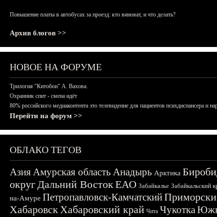
Повышение платы в автобусах за проезд: кто виноват, и что делать?
Архив блогов >>
НОВОЕ НА ФОРУМЕ
Трилогия "Китобои" А. Вахова.
Охранник спит - смена идёт
80% российского медиаконтента это телевидение для пациентов психдиспансера и на
Перейти на форум >>
ОБЛАКО ТЕГОВ
Бироби
Азия
Амурская область
Анадырь
Арктика
округ
Дальний Восток
ЕАО
Забайкалье
Забайкальский к
Приморски
Петропавловск-Камчатский
на-Амуре
Хабаровск
Хабаровский край
Чукотка
Южн
Чита