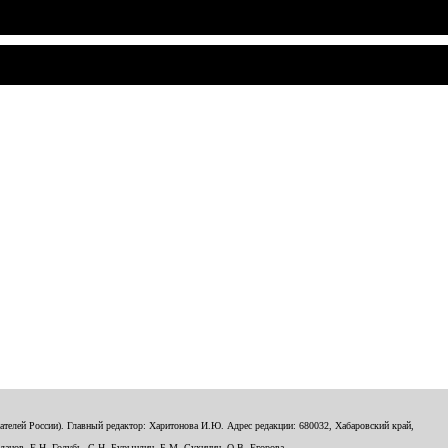
телей России). Главный редактор: Харитонова И.Ю. Адрес редакции: 680032, Хабаровский край,
данов, Е.Н. Голубь, С.Н. Бурындин, Б.М. Сухинин, О.В. Егорова