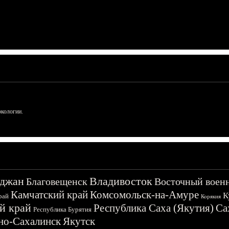
ркологии.
джан
Владивосток
Благовещенск
Восточный воен
Камчатский край
Комсомольск-на-Амуре
К
рай
Корякия
й край
Республика Саха (Якутия)
Са
Республика Бурятия
о-Сахалинск
Якутск