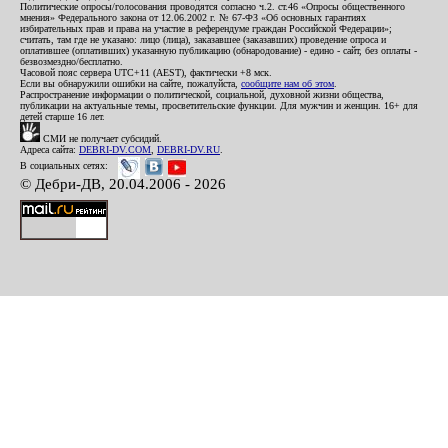
Политические опросы/голосования проводятся согласно ч.2. ст.46 «Опросы общественного
мнения» Федерального закона от 12.06.2002 г. № 67-ФЗ «Об основных гарантиях
избирательных прав и права на участие в референдуме граждан Российской Федерации»;
считать, там где не указано: лицо (лица), заказавшее (заказавших) проведение опроса и
оплатившее (оплативших) указанную публикацию (обнародование) - едино - сайт, без оплаты -
безвозмездно/бесплатно.
Часовой пояс сервера UTC+11 (AEST), фактически +8 мск.
Если вы обнаружили ошибки на сайте, пожалуйста,
сообщите нам об этом
.
Распространение информации о политической, социальной, духовной жизни общества,
публикации на актуальные темы, просветительские функции. Для мужчин и женщин. 16+ для
детей старше 16 лет.
СМИ не получает субсидий.
Адреса сайта:
DEBRI-DV.COM
,
DEBRI-DV.RU
.
В социальных сетях:
© Дебри-ДВ, 20.04.2006 - 2026