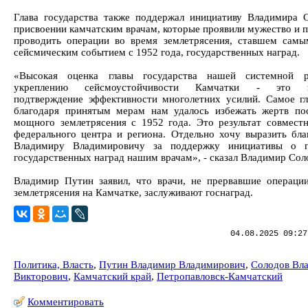
Глава государства также поддержал инициативу Владимира 
присвоении камчатским врачам, которые проявили мужество и 
проводить операции во время землетрясения, ставшем сам
сейсмическим событием с 1952 года, государственных наград.
«Высокая оценка главы государства нашей системной 
укреплению сейсмоустойчивости Камчатки - это в
подтверждение эффективности многолетних усилий. Самое гл
благодаря принятым мерам нам удалось избежать жертв по
мощного землетрясения с 1952 года. Это результат совмест
федерального центра и региона. Отдельно хочу выразить бла
Владимиру Владимировичу за поддержку инициативы о п
государственных наград нашим врачам», - сказал Владимир Сол
Владимир Путин заявил, что врачи, не прервавшие операци
землетрясения на Камчатке, заслуживают госнаград.
04.08.2025 09:27
Политика, Власть
,
Путин Владимир Владимирович
,
Солодов Вл
Викторович
,
Камчатский край
,
Петропавловск-Камчатский
Комментировать