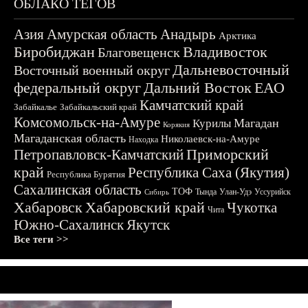
ОБЛАКО ТЕГОВ
Азия
Амурская область
Анадырь
Арктика
Биробиджан
Владивосток
Благовещенск
Дальневосточный
Восточный военный округ
федеральный округ
Дальний Восток
ЕАО
Камчатский край
Забайкалье
Забайкальский край
Комсомольск-на-Амуре
Магадан
Курилы
Корякия
Магаданская область
Николаевск-на-Амуре
Находка
Приморский
Петропавловск-Камчатский
край
Республика Саха (Якутия)
Республика Бурятия
Сахалинская область
ТОФ
Тында
Улан-Удэ
Уссурийск
Сибирь
Хабаровск
Хабаровский край
Чукотка
Чита
Южно-Сахалинск
Якутск
Все теги >>