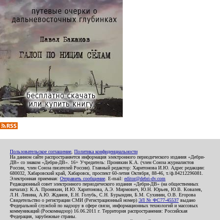
Пользовательское соглашение
,
Политика конфиденциальности
На данном сайте распространяется информация электронного периодического издания «Дебри-
ДВ» со знаком «Дебри-ДВ». 16+ Учредитель: Пронякин К.А. (член Союза журналистов
России, член Союза писателей России). Главный редактор: Харитонова И.Ю. Адрес редакции:
680032, Хабаровский край, Хабаровск, проспект 60-летия Октября, 88-46, т./ф.84212296081.
Электронная приемная:
Отправить сообщение
. E-mail:
editor@debri-dv.com
Редакционный совет электронного периодического издания «Дебри-ДВ» (на общественных
началах): К.А. Пронякин, И.Ю. Харитонова, А.Э. Мирмович, Ю.Н. Юрьев, Ю.В. Ковалев,
Л.Н. Левина, А.Ю. Жданов, Е.Н. Голубь, С.Н. Бурындин, Б.М. Сухинин, О.В. Егорова
Свидетельство о регистрации СМИ (Регистрационный номер)
ЭЛ № ФС77-45537
выдано
Федеральной службой по надзору в сфере связи, информационных технологий и массовых
коммуникаций (Роскомнадзор) 16.06.2011 г. Территория распространения: Российская
Федерация, зарубежные страны.