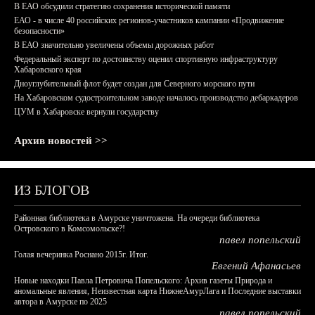
В ЕАО обсудили стратегию сохранения исторической памяти
ЕАО - в числе 40 российских регионов-участников кампании «Продвижение
безопасности»
В ЕАО значительно увеличены объемы дорожных работ
Федеральный эксперт по достоинству оценил спортивную инфраструктуру
Хабаровского края
Дноуглубительный флот будет создан для Северного морского пути
На Хабаровском судостроительном заводе началось производство дебаркадеров
ЦУМ в Хабаровске вернули государству
Архив новостей >>
ИЗ БЛОГОВ
Районная библиотека в Амурске уничтожена. На очереди библиотека
Островского в Комсомольске?!
павел попельский
Голая вечеринка Роснано 2015г. Итог.
Евгений Афанасьев
Новые находки Павла Петровича Попельского: Архив газеты Природа и
аномальные явления, Неизвестная карта НижнеАмурЛага и Последние выставки
автора в Амурске по 2025
павел попельский