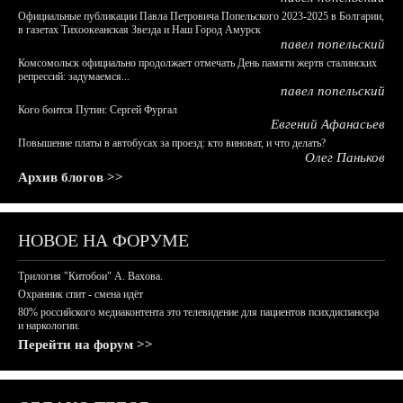
Официальные публикации Павла Петровича Попельского 2023-2025 в Болгарии,
в газетах Тихоокеанская Звезда и Наш Город Амурск
павел попельский
Комсомольск официально продолжает отмечать День памяти жертв сталинских
репрессий: задумаемся...
павел попельский
Кого боится Путин: Сергей Фургал
Евгений Афанасьев
Повышение платы в автобусах за проезд: кто виноват, и что делать?
Олег Паньков
Архив блогов >>
НОВОЕ НА ФОРУМЕ
Трилогия "Китобои" А. Вахова.
Охранник спит - смена идёт
80% российского медиаконтента это телевидение для пациентов психдиспансера
и наркологии.
Перейти на форум >>