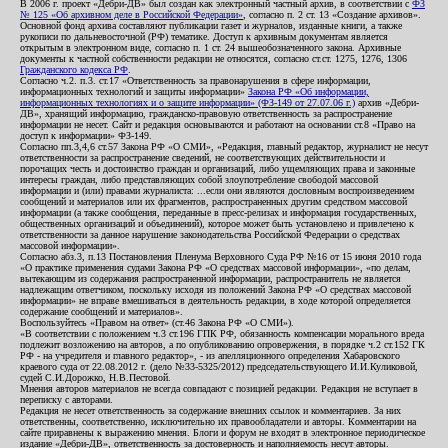
В 2006 г. проект «Дебри-ДВ» был создан как электронный частный архив, в соответствии с
ФЗ
№ 125 «Об архивном деле в Российской Федерации»
, согласно п. 2 ст. 13 «Создание архивов».
Основной фонд архива составляют публикации газет и журналов, изданные книги, а также
рукописи по дальневосточной (РФ) тематике. Доступ к архивным документам является
открытым в электронном виде, согласно п. 1 ст. 24 вышеобозначенного закона. Архивные
документы к частной собственности редакции не относятся, согласно ст.ст. 1275, 1276, 1306
Гражданского кодекса РФ
.
Согласно ч.2. п.3. ст.17 «Ответственность за правонарушения в сфере информации,
информационных технологий и защиты информации»
Закона РФ «Об информации,
информационных технологиях и о защите информации» (ФЗ-149 от 27.07.06 г.)
архив «Дебри-
ДВ», хранящий информацию, гражданско-правовую ответственность за распространение
информации не несет. Сайт и редакция основываются и работают на основании ст.8 «Право на
доступ к информации» ФЗ-149.
Согласно пп.3,4,6 ст.57 Закона РФ «О СМИ», «Редакция, главный редактор, журналист не несут
ответственности за распространение сведений, не соответствующих действительности и
порочащих честь и достоинство граждан и организаций, либо ущемляющих права и законные
интересы граждан, либо представляющих собой злоупотребление свободой массовой
информации и (или) правами журналиста: ...если они являются дословным воспроизведением
сообщений и материалов или их фрагментов, распространенных другим средством массовой
информации (а также сообщения, переданные в пресс-релизах и информация государственных,
общественных организаций и объединений), которое может быть установлено и привлечено к
ответственности за данное нарушение законодательства Российской Федерации о средствах
массовой информации».
Согласно абз.3, п.13 Постановления Пленума Верховного Суда РФ №16 от 15 июня 2010 года
«О практике применения судами Закона РФ «О средствах массовой информации», «по делам,
вытекающим из содержания распространенной информации, распространитель не является
надлежащим ответчиком, поскольку исходя из положений Закона РФ «О средствах массовой
информации» не вправе вмешиваться в деятельность редакции, в ходе которой определяется
содержание сообщений и материалов».
Воспользуйтесь «Правом на ответ» (ст.46 Закона РФ «О СМИ»).
«В соответствии с положением ч.3 ст.196 ГПК РФ, обязанность компенсации морального вреда
подлежит возложению на авторов, а по опубликованию опровержения, в порядке ч.2 ст.152 ГК
РФ - на учредителя и главного редактор», - из апелляционного определения Хабаровского
краевого суда от 22.08.2012 г. (дело №33-5325/2012) председательствующего И.И.Куликовой,
судей С.И.Дорожко, Н.В.Пестовой.
Мнения авторов материалов не всегда совпадают с позицией редакции. Редакция не вступает в
переписку с авторами.
Редакция не несет ответственность за содержание внешних ссылок и комментариев. За них
ответственны, соответственно, исключительно их правообладатели и авторы. Комментарии на
сайте приравнены к выражению мнения. Блоги и форум не входят в электронное периодическое
издание «Дебри-ДВ», ответственность за достоверность и наполняемость несут авторы.