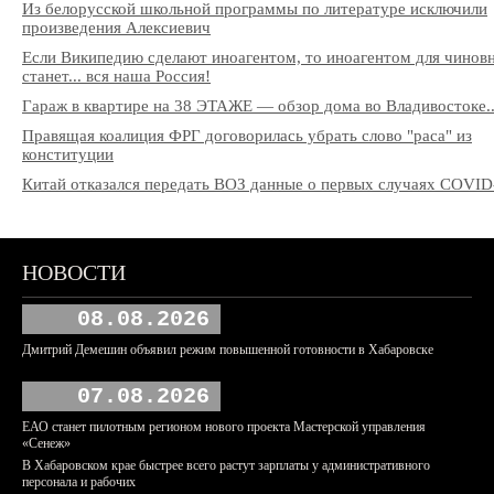
Из белорусской школьной программы по литературе исключили
произведения Алексиевич
Если Википедию сделают иноагентом, то иноагентом для чинов
станет... вся наша Россия!
Гараж в квартире на 38 ЭТАЖЕ — обзор дома во Владивостоке..
Правящая коалиция ФРГ договорилась убрать слово "раса" из
конституции
Китай отказался передать ВОЗ данные о первых случаях COVID
НОВОСТИ
08.08.2026
Дмитрий Демешин объявил режим повышенной готовности в Хабаровске
07.08.2026
ЕАО станет пилотным регионом нового проекта Мастерской управления
«Сенеж»
В Хабаровском крае быстрее всего растут зарплаты у административного
персонала и рабочих