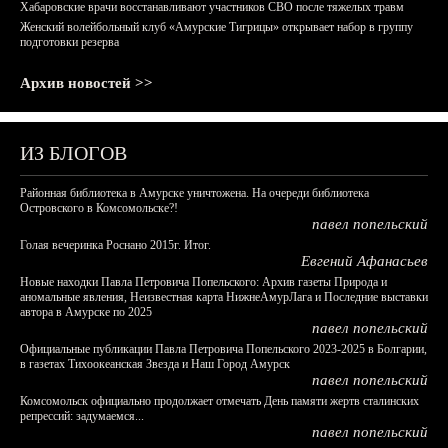
Хабаровские врачи восстанавливают участников СВО после тяжелых травм
Женский волейбольный клуб «Амурские Тигрицы» открывает набор в группу
подготовки резерва
Архив новостей >>
ИЗ БЛОГОВ
Районная библиотека в Амурске уничтожена. На очереди библиотека
Островского в Комсомольске?!
павел попельский
Голая вечеринка Роснано 2015г. Итог.
Евгений Афанасьев
Новые находки Павла Петровича Попельского: Архив газеты Природа и
аномальные явления, Неизвестная карта НижнеАмурЛага и Последние выставки
автора в Амурске по 2025
павел попельский
Официальные публикации Павла Петровича Попельского 2023-2025 в Болгарии,
в газетах Тихоокеанская Звезда и Наш Город Амурск
павел попельский
Комсомольск официально продолжает отмечать День памяти жертв сталинских
репрессий: задумаемся...
павел попельский