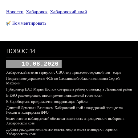
Новости
,
Хабаровск
,
Хабаровский край
Комментировать
НОВОСТИ
10.08.2026
Хабаровский атаман вернулся с СВО, ему присвоен очередной чин - есаул
Пограничное управление ФСБ по Сахалинской области возглавил Сергей
Махорин
Губернатор ЕАО Мария Костюк совершила рабочую поездку в Ленинский район
В ЕАО рекомендовано ввести режим повышенной готовности
В Биробиджане продолжается модернизация Арбата
Дмитрий Демешин: Развиваем Хабаровский край с поддержкой президента
России и полпредства ДФО
Более тысячи наблюдателей обеспечат законность и прозрачность выборов в
Хабаровском крае
Добыть рекордное количество золота, меди и олова планируют горняки
Хабаровского края