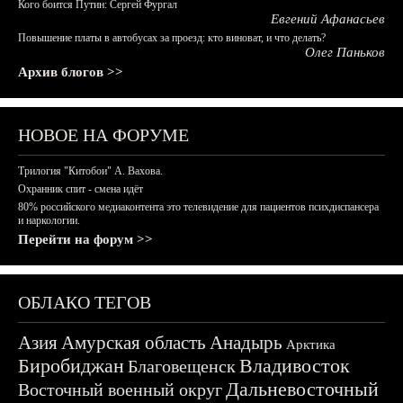
Кого боится Путин: Сергей Фургал
Евгений Афанасьев
Повышение платы в автобусах за проезд: кто виноват, и что делать?
Олег Паньков
Архив блогов >>
НОВОЕ НА ФОРУМЕ
Трилогия "Китобои" А. Вахова.
Охранник спит - смена идёт
80% российского медиаконтента это телевидение для пациентов психдиспансера
и наркологии.
Перейти на форум >>
ОБЛАКО ТЕГОВ
Азия
Амурская область
Анадырь
Арктика
Биробиджан
Владивосток
Благовещенск
Дальневосточный
Восточный военный округ