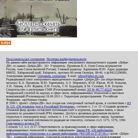
Пользовательское соглашение
,
Политика конфиденциальности
На данном сайте распространяется информация электронного периодического издания «Дебри-
ДВ» со знаком «Дебри-ДВ». 16+ Учредитель: Пронякин К.А. (член Союза журналистов
России, член Союза писателей России). Главный редактор: Харитонова И.Ю. Адрес редакции:
680032, Хабаровский край, Хабаровск, проспект 60-летия Октября, 88-46, т./ф.84212296081.
Электронная приемная:
Отправить сообщение
. E-mail:
editor@debri-dv.com
Редакционный совет электронного периодического издания «Дебри-ДВ» (на общественных
началах): К.А. Пронякин, И.Ю. Харитонова, А.Э. Мирмович, Ю.Н. Юрьев, Ю.В. Ковалев,
Л.Н. Левина, А.Ю. Жданов, Е.Н. Голубь, С.Н. Бурындин, Б.М. Сухинин, О.В. Егорова
Свидетельство о регистрации СМИ (Регистрационный номер)
ЭЛ № ФС77-45537
выдано
Федеральной службой по надзору в сфере связи, информационных технологий и массовых
коммуникаций (Роскомнадзор) 16.06.2011 г. Территория распространения: Российская
Федерация, зарубежные страны.
В 2006 г. проект «Дебри-ДВ» был создан как электронный частный архив, в соответствии с
ФЗ
№ 125 «Об архивном деле в Российской Федерации»
, согласно п. 2 ст. 13 «Создание архивов».
Основной фонд архива составляют публикации газет и журналов, изданные книги, а также
рукописи по дальневосточной (РФ) тематике. Доступ к архивным документам является
открытым в электронном виде, согласно п. 1 ст. 24 вышеобозначенного закона. Архивные
документы к частной собственности редакции не относятся, согласно ст.ст. 1275, 1276, 1306
Гражданского кодекса РФ
.
Согласно ч.2. п.3. ст.17 «Ответственность за правонарушения в сфере информации,
информационных технологий и защиты информации»
Закона РФ «Об информации,
информационных технологиях и о защите информации» (ФЗ-149 от 27.07.06 г.)
архив «Дебри-
ДВ», хранящий информацию, гражданско-правовую ответственность за распространение