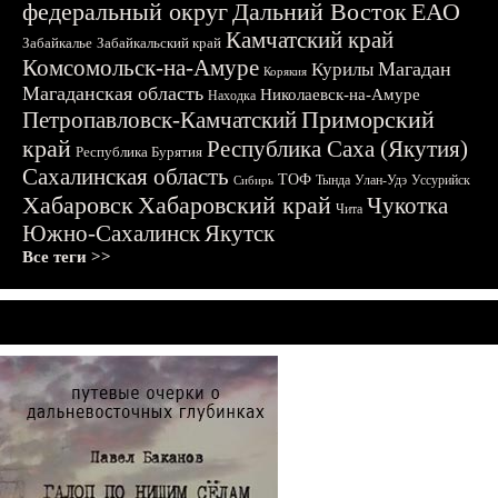
федеральный округ
Дальний Восток
ЕАО
Камчатский край
Забайкалье
Забайкальский край
Комсомольск-на-Амуре
Магадан
Курилы
Корякия
Магаданская область
Николаевск-на-Амуре
Находка
Приморский
Петропавловск-Камчатский
край
Республика Саха (Якутия)
Республика Бурятия
Сахалинская область
ТОФ
Тында
Улан-Удэ
Уссурийск
Сибирь
Хабаровск
Хабаровский край
Чукотка
Чита
Южно-Сахалинск
Якутск
Все теги >>