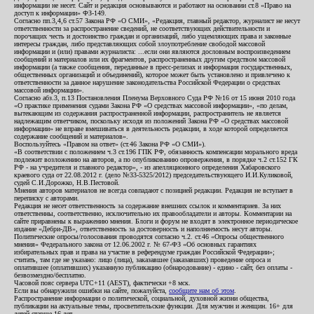
информации не несет. Сайт и редакция основываются и работают на основании ст.8 «Право на
доступ к информации» ФЗ-149.
Согласно пп.3,4,6 ст.57 Закона РФ «О СМИ», «Редакция, главный редактор, журналист не несут
ответственности за распространение сведений, не соответствующих действительности и
порочащих честь и достоинство граждан и организаций, либо ущемляющих права и законные
интересы граждан, либо представляющих собой злоупотребление свободой массовой
информации и (или) правами журналиста: ...если они являются дословным воспроизведением
сообщений и материалов или их фрагментов, распространенных другим средством массовой
информации (а также сообщения, переданные в пресс-релизах и информация государственных,
общественных организаций и объединений), которое может быть установлено и привлечено к
ответственности за данное нарушение законодательства Российской Федерации о средствах
массовой информации».
Согласно абз.3, п.13 Постановления Пленума Верховного Суда РФ №16 от 15 июня 2010 года
«О практике применения судами Закона РФ «О средствах массовой информации», «по делам,
вытекающим из содержания распространенной информации, распространитель не является
надлежащим ответчиком, поскольку исходя из положений Закона РФ «О средствах массовой
информации» не вправе вмешиваться в деятельность редакции, в ходе которой определяется
содержание сообщений и материалов».
Воспользуйтесь «Правом на ответ» (ст.46 Закона РФ «О СМИ»).
«В соответствии с положением ч.3 ст.196 ГПК РФ, обязанность компенсации морального вреда
подлежит возложению на авторов, а по опубликованию опровержения, в порядке ч.2 ст.152 ГК
РФ - на учредителя и главного редактор», - из апелляционного определения Хабаровского
краевого суда от 22.08.2012 г. (дело №33-5325/2012) председательствующего И.И.Куликовой,
судей С.И.Дорожко, Н.В.Пестовой.
Мнения авторов материалов не всегда совпадают с позицией редакции. Редакция не вступает в
переписку с авторами.
Редакция не несет ответственность за содержание внешних ссылок и комментариев. За них
ответственны, соответственно, исключительно их правообладатели и авторы. Комментарии на
сайте приравнены к выражению мнения. Блоги и форум не входят в электронное периодическое
издание «Дебри-ДВ», ответственность за достоверность и наполняемость несут авторы.
Политические опросы/голосования проводятся согласно ч.2. ст.46 «Опросы общественного
мнения» Федерального закона от 12.06.2002 г. № 67-ФЗ «Об основных гарантиях
избирательных прав и права на участие в референдуме граждан Российской Федерации»;
считать, там где не указано: лицо (лица), заказавшее (заказавших) проведение опроса и
оплатившее (оплативших) указанную публикацию (обнародование) - едино - сайт, без оплаты -
безвозмездно/бесплатно.
Часовой пояс сервера UTC+11 (AEST), фактически +8 мск.
Если вы обнаружили ошибки на сайте, пожалуйста,
сообщите нам об этом
.
Распространение информации о политической, социальной, духовной жизни общества,
публикации на актуальные темы, просветительские функции. Для мужчин и женщин. 16+ для
детей старше 16 лет.