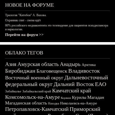
НОВОЕ НА ФОРУМЕ
Трилогия "Китобои" А. Вахова.
Охранник спит - смена идёт
80% российского медиаконтента это телевидение для пациентов психдиспансера
и наркологии.
Перейти на форум >>
ОБЛАКО ТЕГОВ
Азия
Амурская область
Анадырь
Арктика
Биробиджан
Владивосток
Благовещенск
Дальневосточный
Восточный военный округ
федеральный округ
Дальний Восток
ЕАО
Камчатский край
Забайкалье
Забайкальский край
Комсомольск-на-Амуре
Магадан
Курилы
Корякия
Магаданская область
Николаевск-на-Амуре
Находка
Приморский
Петропавловск-Камчатский