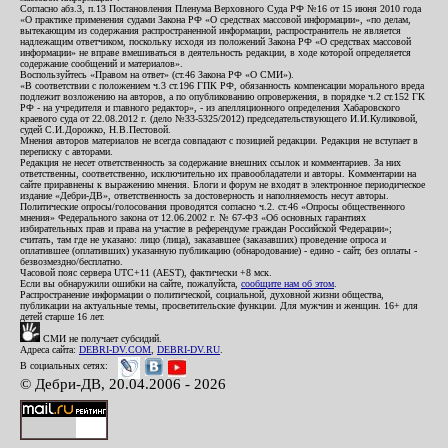
Согласно абз.3, п.13 Постановления Пленума Верховного Суда РФ №16 от 15 июня 2010 года
«О практике применения судами Закона РФ «О средствах массовой информации», «по делам,
вытекающим из содержания распространенной информации, распространитель не является
надлежащим ответчиком, поскольку исходя из положений Закона РФ «О средствах массовой
информации» не вправе вмешиваться в деятельность редакции, в ходе которой определяется
содержание сообщений и материалов».
Воспользуйтесь «Правом на ответ» (ст.46 Закона РФ «О СМИ»).
«В соответствии с положением ч.3 ст.196 ГПК РФ, обязанность компенсации морального вреда
подлежит возложению на авторов, а по опубликованию опровержения, в порядке ч.2 ст.152 ГК
РФ - на учредителя и главного редактор», - из апелляционного определения Хабаровского
краевого суда от 22.08.2012 г. (дело №33-5325/2012) председательствующего И.И.Куликовой,
судей С.И.Дорожко, Н.В.Пестовой.
Мнения авторов материалов не всегда совпадают с позицией редакции. Редакция не вступает в
переписку с авторами.
Редакция не несет ответственность за содержание внешних ссылок и комментариев. За них
ответственны, соответственно, исключительно их правообладатели и авторы. Комментарии на
сайте приравнены к выражению мнения. Блоги и форум не входят в электронное периодическое
издание «Дебри-ДВ», ответственность за достоверность и наполняемость несут авторы.
Политические опросы/голосования проводятся согласно ч.2. ст.46 «Опросы общественного
мнения» Федерального закона от 12.06.2002 г. № 67-ФЗ «Об основных гарантиях
избирательных прав и права на участие в референдуме граждан Российской Федерации»;
считать, там где не указано: лицо (лица), заказавшее (заказавших) проведение опроса и
оплатившее (оплативших) указанную публикацию (обнародование) - едино - сайт, без оплаты -
безвозмездно/бесплатно.
Часовой пояс сервера UTC+11 (AEST), фактически +8 мск.
Если вы обнаружили ошибки на сайте, пожалуйста,
сообщите нам об этом
.
Распространение информации о политической, социальной, духовной жизни общества,
публикации на актуальные темы, просветительские функции. Для мужчин и женщин. 16+ для
детей старше 16 лет.
СМИ не получает субсидий.
Адреса сайта:
DEBRI-DV.COM
,
DEBRI-DV.RU
.
В социальных сетях:
© Дебри-ДВ, 20.04.2006 - 2026