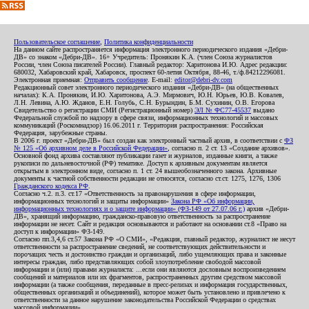
Пользовательское соглашение
,
Политика конфиденциальности
На данном сайте распространяется информация электронного периодического издания «Дебри-
ДВ» со знаком «Дебри-ДВ». 16+ Учредитель: Пронякин К.А. (член Союза журналистов
России, член Союза писателей России). Главный редактор: Харитонова И.Ю. Адрес редакции:
680032, Хабаровский край, Хабаровск, проспект 60-летия Октября, 88-46, т./ф.84212296081.
Электронная приемная:
Отправить сообщение
. E-mail:
editor@debri-dv.com
Редакционный совет электронного периодического издания «Дебри-ДВ» (на общественных
началах): К.А. Пронякин, И.Ю. Харитонова, А.Э. Мирмович, Ю.Н. Юрьев, Ю.В. Ковалев,
Л.Н. Левина, А.Ю. Жданов, Е.Н. Голубь, С.Н. Бурындин, Б.М. Сухинин, О.В. Егорова
Свидетельство о регистрации СМИ (Регистрационный номер)
ЭЛ № ФС77-45537
выдано
Федеральной службой по надзору в сфере связи, информационных технологий и массовых
коммуникаций (Роскомнадзор) 16.06.2011 г. Территория распространения: Российская
Федерация, зарубежные страны.
В 2006 г. проект «Дебри-ДВ» был создан как электронный частный архив, в соответствии с
ФЗ
№ 125 «Об архивном деле в Российской Федерации»
, согласно п. 2 ст. 13 «Создание архивов».
Основной фонд архива составляют публикации газет и журналов, изданные книги, а также
рукописи по дальневосточной (РФ) тематике. Доступ к архивным документам является
открытым в электронном виде, согласно п. 1 ст. 24 вышеобозначенного закона. Архивные
документы к частной собственности редакции не относятся, согласно ст.ст. 1275, 1276, 1306
Гражданского кодекса РФ
.
Согласно ч.2. п.3. ст.17 «Ответственность за правонарушения в сфере информации,
информационных технологий и защиты информации»
Закона РФ «Об информации,
информационных технологиях и о защите информации» (ФЗ-149 от 27.07.06 г.)
архив «Дебри-
ДВ», хранящий информацию, гражданско-правовую ответственность за распространение
информации не несет. Сайт и редакция основываются и работают на основании ст.8 «Право на
доступ к информации» ФЗ-149.
Согласно пп.3,4,6 ст.57 Закона РФ «О СМИ», «Редакция, главный редактор, журналист не несут
ответственности за распространение сведений, не соответствующих действительности и
порочащих честь и достоинство граждан и организаций, либо ущемляющих права и законные
интересы граждан, либо представляющих собой злоупотребление свободой массовой
информации и (или) правами журналиста: ...если они являются дословным воспроизведением
сообщений и материалов или их фрагментов, распространенных другим средством массовой
информации (а также сообщения, переданные в пресс-релизах и информация государственных,
общественных организаций и объединений), которое может быть установлено и привлечено к
ответственности за данное нарушение законодательства Российской Федерации о средствах
массовой информации».