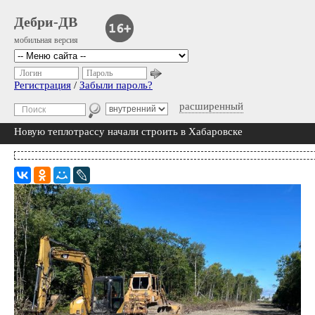
Дебри-ДВ
мобильная версия
Логин
Пароль
Регистрация
/
Забыли пароль?
расширенный
Новую теплотрассу начали строить в Хабаровске