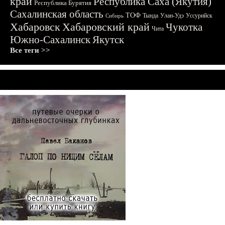
край
Республика Саха (Якутия)
Республика Бурятия
Сахалинская область
ТОФ
Тында
Улан-Удэ
Уссурийск
Сибирь
Хабаровск
Хабаровский край
Чукотка
Чита
Южно-Сахалинск
Якутск
Все теги >>