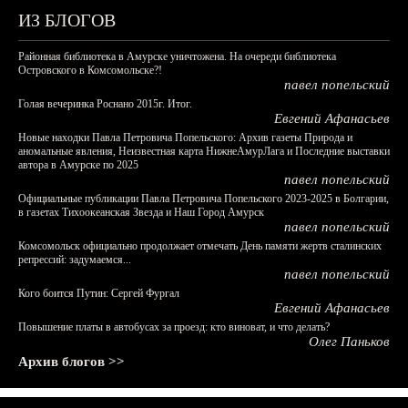
ИЗ БЛОГОВ
Районная библиотека в Амурске уничтожена. На очереди библиотека
Островского в Комсомольске?!
павел попельский
Голая вечеринка Роснано 2015г. Итог.
Евгений Афанасьев
Новые находки Павла Петровича Попельского: Архив газеты Природа и
аномальные явления, Неизвестная карта НижнеАмурЛага и Последние выставки
автора в Амурске по 2025
павел попельский
Официальные публикации Павла Петровича Попельского 2023-2025 в Болгарии,
в газетах Тихоокеанская Звезда и Наш Город Амурск
павел попельский
Комсомольск официально продолжает отмечать День памяти жертв сталинских
репрессий: задумаемся...
павел попельский
Кого боится Путин: Сергей Фургал
Евгений Афанасьев
Повышение платы в автобусах за проезд: кто виноват, и что делать?
Олег Паньков
Архив блогов >>