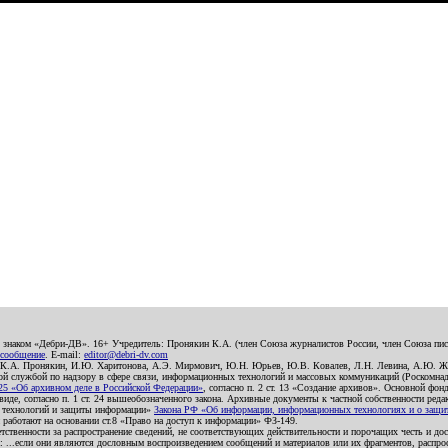
о знаком «Дебри-ДВ». 16+ Учредитель: Пронякин К.А. (член Союза журналистов России, член Союза писа
 сообщение
. E-mail:
editor@debri-dv.com
): К.А. Пронякин, И.Ю. Харитонова, А.Э. Мирмович, Ю.Н. Юрьев, Ю.В. Ковалев, Л.Н. Левина, А.Ю. Ж
 службой по надзору в сфере связи, информационных технологий и массовых коммуникаций (Роскомнадзо
5 «Об архивном деле в Российской Федерации»
, согласно п. 2 ст. 13 «Создание архивов». Основной фон
е, согласно п. 1 ст. 24 вышеобозначенного закона. Архивные документы к частной собственности редакци
ых технологий и защиты информации»
Закона РФ «Об информации, информационных технологиях и о защите
и работают на основании ст.8 «Право на доступ к информации» ФЗ-149.
етственности за распространение сведений, не соответствующих действительности и порочащих честь и д
 ...если они являются дословным воспроизведением сообщений и материалов или их фрагментов, распро