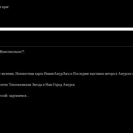
м крае
 Комсомольске?!
 явления, Неизвестная карта НижнеАмурЛага и Последние выставки автора в Амурске 
азетах Тихоокеанская Звезда и Наш Город Амурск
сий: задумаемся...