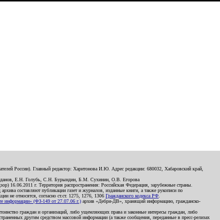
телей России). Главный редактор: Харитонова И.Ю. Адрес редакции: 680032, Хабаровский край,
данов, Е.Н. Голубь, С.Н. Бурындин, Б.М. Сухинин, О.В. Егорова
р) 16.06.2011 г. Территория распространения: Российская Федерация, зарубежные страны.
д архива составляют публикации газет и журналов, изданные книги, а также рукописи по
и не относятся, согласно ст.ст. 1275, 1276, 1306
Гражданского кодекса РФ
.
 информации» (ФЗ-149 от 27.07.06 г.)
архив «Дебри-ДВ», хранящий информацию, гражданско-
остоинство граждан и организаций, либо ущемляющих права и законные интересы граждан, либо
страненных другим средством массовой информации (а также сообщения, переданные в пресс-релизах