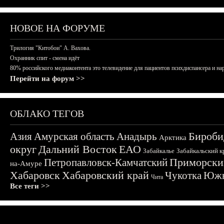
НОВОЕ НА ФОРУМЕ
Трилогия "Китобои" А. Вахова.
Охранник спит - смена идёт
80% российского медиаконтента это телевидение для пациентов психдиспансера и на
Перейти на форум >>
ОБЛАКО ТЕГОВ
Бироби
Азия
Амурская область
Анадырь
Арктика
округ
Дальний Восток
ЕАО
Забайкалье
Забайкальский к
Приморски
Петропавловск-Камчатский
на-Амуре
Хабаровск
Хабаровский край
Чукотка
Южн
Чита
Все теги >>