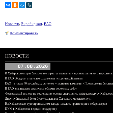
Новости
,
Биробиджан
,
ЕАО
Комментировать
НОВОСТИ
07.08.2026
В Хабаровском крае быстрее всего растут зарплаты у административного персонала 
В ЕАО обсудили стратегию сохранения исторической памяти
ЕАО - в числе 40 российских регионов-участников кампании «Продвижение безопас
В ЕАО значительно увеличены объемы дорожных работ
Федеральный эксперт по достоинству оценил спортивную инфраструктуру Хабаровс
Дноуглубительный флот будет создан для Северного морского пути
На Хабаровском судостроительном заводе началось производство дебаркадеров
ЦУМ в Хабаровске вернули государству