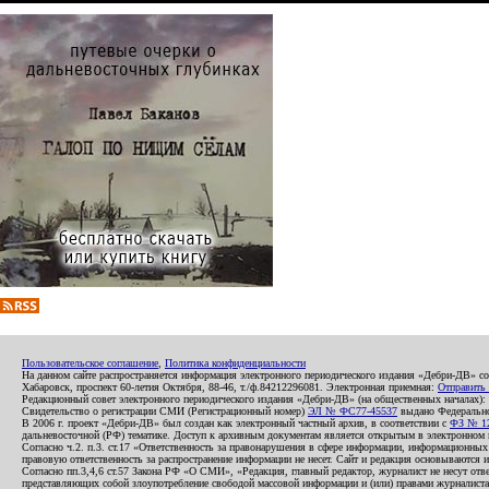
Пользовательское соглашение
,
Политика конфиденциальности
На данном сайте распространяется информация электронного периодического издания «Дебри-ДВ» с
Хабаровск, проспект 60-летия Октября, 88-46, т./ф.84212296081. Электронная приемная:
Отправить
Редакционный совет электронного периодического издания «Дебри-ДВ» (на общественных началах
Свидетельство о регистрации СМИ (Регистрационный номер)
ЭЛ № ФС77-45537
выдано Федеральной
В 2006 г. проект «Дебри-ДВ» был создан как электронный частный архив, в соответствии с
ФЗ № 12
дальневосточной (РФ) тематике. Доступ к архивным документам является открытым в электронном вид
Согласно ч.2. п.3. ст.17 «Ответственность за правонарушения в сфере информации, информационн
правовую ответственность за распространение информации не несет. Сайт и редакция основываются 
Согласно пп.3,4,6 ст.57 Закона РФ «О СМИ», «Редакция, главный редактор, журналист не несут отв
представляющих собой злоупотребление свободой массовой информации и (или) правами журналиста: