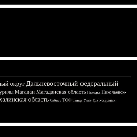
Дальневосточный федеральный
ный округ
Магадан
Магаданская область
урилы
Николаевск-
Находка
халинская область
ТОФ
Тында
Улан-Удэ
Уссурийск
Сибирь