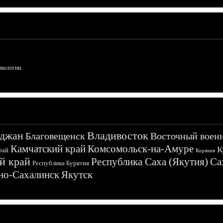
ркологии.
джан
Владивосток
Благовещенск
Восточный воен
Камчатский край
Комсомольск-на-Амуре
К
рай
Корякия
й край
Республика Саха (Якутия)
Са
Республика Бурятия
о-Сахалинск
Якутск