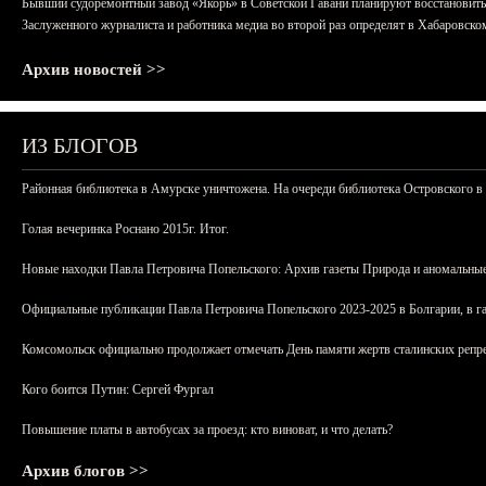
Бывший судоремонтный завод «Якорь» в Советской Гавани планируют восстановить
Заслуженного журналиста и работника медиа во второй раз определят в Хабаровско
Архив новостей >>
ИЗ БЛОГОВ
Районная библиотека в Амурске уничтожена. На очереди библиотека Островского в
Голая вечеринка Роснано 2015г. Итог.
Новые находки Павла Петровича Попельского: Архив газеты Природа и аномальные
Официальные публикации Павла Петровича Попельского 2023-2025 в Болгарии, в г
Комсомольск официально продолжает отмечать День памяти жертв сталинских репрес
Кого боится Путин: Сергей Фургал
Повышение платы в автобусах за проезд: кто виноват, и что делать?
Архив блогов >>