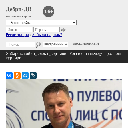
Дебри-ДВ
мобильная версия
Логин
Пароль
Регистрация
/
Забыли пароль?
расширенный
Хабаровский стрелок представит Россию на международном
турнире