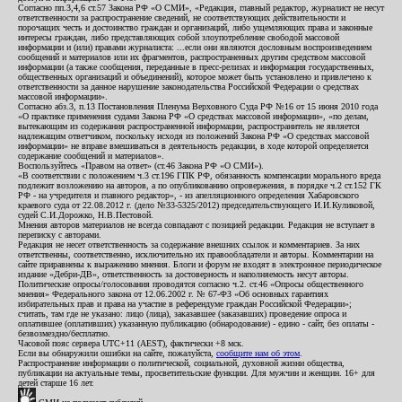
Согласно пп.3,4,6 ст.57 Закона РФ «О СМИ», «Редакция, главный редактор, журналист не несут
ответственности за распространение сведений, не соответствующих действительности и
порочащих честь и достоинство граждан и организаций, либо ущемляющих права и законные
интересы граждан, либо представляющих собой злоупотребление свободой массовой
информации и (или) правами журналиста: ...если они являются дословным воспроизведением
сообщений и материалов или их фрагментов, распространенных другим средством массовой
информации (а также сообщения, переданные в пресс-релизах и информация государственных,
общественных организаций и объединений), которое может быть установлено и привлечено к
ответственности за данное нарушение законодательства Российской Федерации о средствах
массовой информации».
Согласно абз.3, п.13 Постановления Пленума Верховного Суда РФ №16 от 15 июня 2010 года
«О практике применения судами Закона РФ «О средствах массовой информации», «по делам,
вытекающим из содержания распространенной информации, распространитель не является
надлежащим ответчиком, поскольку исходя из положений Закона РФ «О средствах массовой
информации» не вправе вмешиваться в деятельность редакции, в ходе которой определяется
содержание сообщений и материалов».
Воспользуйтесь «Правом на ответ» (ст.46 Закона РФ «О СМИ»).
«В соответствии с положением ч.3 ст.196 ГПК РФ, обязанность компенсации морального вреда
подлежит возложению на авторов, а по опубликованию опровержения, в порядке ч.2 ст.152 ГК
РФ - на учредителя и главного редактор», - из апелляционного определения Хабаровского
краевого суда от 22.08.2012 г. (дело №33-5325/2012) председательствующего И.И.Куликовой,
судей С.И.Дорожко, Н.В.Пестовой.
Мнения авторов материалов не всегда совпадают с позицией редакции. Редакция не вступает в
переписку с авторами.
Редакция не несет ответственность за содержание внешних ссылок и комментариев. За них
ответственны, соответственно, исключительно их правообладатели и авторы. Комментарии на
сайте приравнены к выражению мнения. Блоги и форум не входят в электронное периодическое
издание «Дебри-ДВ», ответственность за достоверность и наполняемость несут авторы.
Политические опросы/голосования проводятся согласно ч.2. ст.46 «Опросы общественного
мнения» Федерального закона от 12.06.2002 г. № 67-ФЗ «Об основных гарантиях
избирательных прав и права на участие в референдуме граждан Российской Федерации»;
считать, там где не указано: лицо (лица), заказавшее (заказавших) проведение опроса и
оплатившее (оплативших) указанную публикацию (обнародование) - едино - сайт, без оплаты -
безвозмездно/бесплатно.
Часовой пояс сервера UTC+11 (AEST), фактически +8 мск.
Если вы обнаружили ошибки на сайте, пожалуйста,
сообщите нам об этом
.
Распространение информации о политической, социальной, духовной жизни общества,
публикации на актуальные темы, просветительские функции. Для мужчин и женщин. 16+ для
детей старше 16 лет.