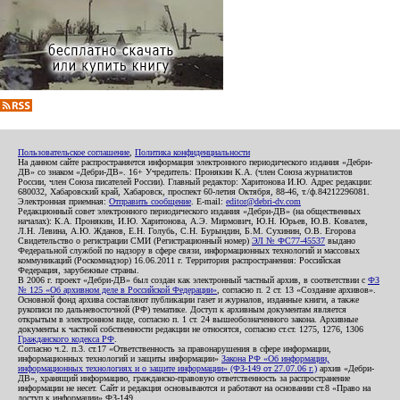
Пользовательское соглашение
,
Политика конфиденциальности
На данном сайте распространяется информация электронного периодического издания «Дебри-
ДВ» со знаком «Дебри-ДВ». 16+ Учредитель: Пронякин К.А. (член Союза журналистов
России, член Союза писателей России). Главный редактор: Харитонова И.Ю. Адрес редакции:
680032, Хабаровский край, Хабаровск, проспект 60-летия Октября, 88-46, т./ф.84212296081.
Электронная приемная:
Отправить сообщение
. E-mail:
editor@debri-dv.com
Редакционный совет электронного периодического издания «Дебри-ДВ» (на общественных
началах): К.А. Пронякин, И.Ю. Харитонова, А.Э. Мирмович, Ю.Н. Юрьев, Ю.В. Ковалев,
Л.Н. Левина, А.Ю. Жданов, Е.Н. Голубь, С.Н. Бурындин, Б.М. Сухинин, О.В. Егорова
Свидетельство о регистрации СМИ (Регистрационный номер)
ЭЛ № ФС77-45537
выдано
Федеральной службой по надзору в сфере связи, информационных технологий и массовых
коммуникаций (Роскомнадзор) 16.06.2011 г. Территория распространения: Российская
Федерация, зарубежные страны.
В 2006 г. проект «Дебри-ДВ» был создан как электронный частный архив, в соответствии с
ФЗ
№ 125 «Об архивном деле в Российской Федерации»
, согласно п. 2 ст. 13 «Создание архивов».
Основной фонд архива составляют публикации газет и журналов, изданные книги, а также
рукописи по дальневосточной (РФ) тематике. Доступ к архивным документам является
открытым в электронном виде, согласно п. 1 ст. 24 вышеобозначенного закона. Архивные
документы к частной собственности редакции не относятся, согласно ст.ст. 1275, 1276, 1306
Гражданского кодекса РФ
.
Согласно ч.2. п.3. ст.17 «Ответственность за правонарушения в сфере информации,
информационных технологий и защиты информации»
Закона РФ «Об информации,
информационных технологиях и о защите информации» (ФЗ-149 от 27.07.06 г.)
архив «Дебри-
ДВ», хранящий информацию, гражданско-правовую ответственность за распространение
информации не несет. Сайт и редакция основываются и работают на основании ст.8 «Право на
доступ к информации» ФЗ-149.