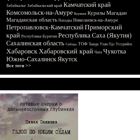
Камчатский край
Забайкалье
Забайкальский край
Комсомольск-на-Амуре
Магадан
Курилы
Корякия
Магаданская область
Николаевск-на-Амуре
Находка
Приморский
Петропавловск-Камчатский
край
Республика Саха (Якутия)
Республика Бурятия
Сахалинская область
ТОФ
Тында
Улан-Удэ
Уссурийск
Сибирь
Хабаровск
Хабаровский край
Чукотка
Чита
Южно-Сахалинск
Якутск
Все теги >>