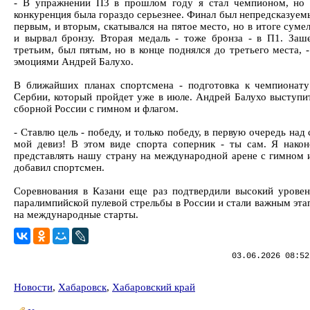
- В упражнении П3 в прошлом году я стал чемпионом, но 
конкуренция была гораздо серьезнее. Финал был непредсказуем
первым, и вторым, скатывался на пятое место, но в итоге суме
и вырвал бронзу. Вторая медаль - тоже бронза - в П1. Заш
третьим, был пятым, но в конце поднялся до третьего места, 
эмоциями Андрей Балухо.
В ближайших планах спортсмена - подготовка к чемпионат
Сербии, который пройдет уже в июле. Андрей Балухо выступит
сборной России с гимном и флагом.
- Ставлю цель - победу, и только победу, в первую очередь над 
мой девиз! В этом виде спорта соперник - ты сам. Я након
представлять нашу страну на международной арене с гимном и
добавил спортсмен.
Соревнования в Казани еще раз подтвердили высокий уровен
паралимпийской пулевой стрельбы в России и стали важным эта
на международные старты.
03.06.2026 08:52
Новости
,
Хабаровск
,
Хабаровский край