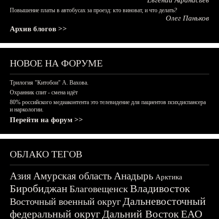
Евгений Афанасьев
Повышение платы в автобусах за проезд: кто виноват, и что делать?
Олег Паньков
Архив блогов >>
НОВОЕ НА ФОРУМЕ
Трилогия "Китобои" А. Вахова.
Охранник спит - смена идёт
80% российского медиаконтента это телевидение для пациентов психдиспансера
и наркологии.
Перейти на форум >>
ОБЛАКО ТЕГОВ
Азия
Амурская область
Анадырь
Арктика
Биробиджан
Владивосток
Благовещенск
Дальневосточный
Восточный военный округ
федеральный округ
Дальний Восток
ЕАО