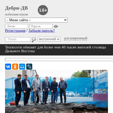
Дебри-ДВ
мобильная версия
Логин
Пароль
Регистрация
/
Забыли пароль?
расширенный
Теплосети обновят для более чем 40 тысяч жителей столицы
Дальнего Востока