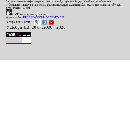
Распространение информации о политической, социальной, духовной жизни общества,
публикации на актуальные темы, просветительские функции. Для мужчин и женщин. 16+ для
детей старше 16 лет.
СМИ не получает субсидий.
Адреса сайта:
DEBRI-DV.COM
,
DEBRI-DV.RU
.
В социальных сетях:
© Дебри-ДВ, 20.04.2006 - 2026