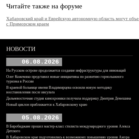
Читайте также на форуме
Хабаровский край и Еврейскую автономную область могут объ
с Приморском краем
НОВОСТИ
06.08.2026
На Русском острове продолжается создание инфраструктуры для инноваций
Олег Кожемяко представил новые инициативы по развитию горнолыжного
туризма в России
В краевой больнице имени Владимирцева освоили новую методику
восстановления после инсульта
Дальневосточная студия кинохроники получила поддержку Дмитрия Демешина
Новый циклон приближается к Хабаровскому краю
05.08.2026
В Биробиджане прошел мастер-класс стилиста международного уровня Алекса
Датского
В Хабаровском крае подготовились к возможному повышению уровня Амура