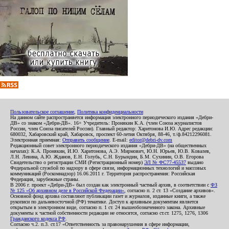
Пользовательское соглашение
,
Политика конфиденциальности
На данном сайте распространяется информация электронного периодического издания «Дебри-
ДВ» со знаком «Дебри-ДВ». 16+ Учредитель: Пронякин К.А. (член Союза журналистов
России, член Союза писателей России). Главный редактор: Харитонова И.Ю. Адрес редакции:
680032, Хабаровский край, Хабаровск, проспект 60-летия Октября, 88-46, т./ф.84212296081.
Электронная приемная:
Отправить сообщение
. E-mail:
editor@debri-dv.com
Редакционный совет электронного периодического издания «Дебри-ДВ» (на общественных
началах): К.А. Пронякин, И.Ю. Харитонова, А.Э. Мирмович, Ю.Н. Юрьев, Ю.В. Ковалев,
Л.Н. Левина, А.Ю. Жданов, Е.Н. Голубь, С.Н. Бурындин, Б.М. Сухинин, О.В. Егорова
Свидетельство о регистрации СМИ (Регистрационный номер)
ЭЛ № ФС77-45537
выдано
Федеральной службой по надзору в сфере связи, информационных технологий и массовых
коммуникаций (Роскомнадзор) 16.06.2011 г. Территория распространения: Российская
Федерация, зарубежные страны.
В 2006 г. проект «Дебри-ДВ» был создан как электронный частный архив, в соответствии с
ФЗ
№ 125 «Об архивном деле в Российской Федерации»
, согласно п. 2 ст. 13 «Создание архивов».
Основной фонд архива составляют публикации газет и журналов, изданные книги, а также
рукописи по дальневосточной (РФ) тематике. Доступ к архивным документам является
открытым в электронном виде, согласно п. 1 ст. 24 вышеобозначенного закона. Архивные
документы к частной собственности редакции не относятся, согласно ст.ст. 1275, 1276, 1306
Гражданского кодекса РФ
.
Согласно ч.2. п.3. ст.17 «Ответственность за правонарушения в сфере информации,