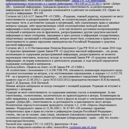
информационных технологий и защиты информации»
Закона РФ «Об информации,
информационных технологиях и о защите информации» (ФЗ-149 от 27.07.06 г.)
архив «Дебри-
ДВ», хранящий информацию, гражданско-правовую ответственность за распространение
информации не несет. Сайт и редакция основываются и работают на основании ст.8 «Право на
доступ к информации» ФЗ-149.
Согласно пп.3,4,6 ст.57 Закона РФ «О СМИ», «Редакция, главный редактор, журналист не несут
ответственности за распространение сведений, не соответствующих действительности и
порочащих честь и достоинство граждан и организаций, либо ущемляющих права и законные
интересы граждан, либо представляющих собой злоупотребление свободой массовой
информации и (или) правами журналиста: ...если они являются дословным воспроизведением
сообщений и материалов или их фрагментов, распространенных другим средством массовой
информации (а также сообщения, переданные в пресс-релизах и информация государственных,
общественных организаций и объединений), которое может быть установлено и привлечено к
ответственности за данное нарушение законодательства Российской Федерации о средствах
массовой информации».
Согласно абз.3, п.13 Постановления Пленума Верховного Суда РФ №16 от 15 июня 2010 года
«О практике применения судами Закона РФ «О средствах массовой информации», «по делам,
вытекающим из содержания распространенной информации, распространитель не является
надлежащим ответчиком, поскольку исходя из положений Закона РФ «О средствах массовой
информации» не вправе вмешиваться в деятельность редакции, в ходе которой определяется
содержание сообщений и материалов».
Воспользуйтесь «Правом на ответ» (ст.46 Закона РФ «О СМИ»).
«В соответствии с положением ч.3 ст.196 ГПК РФ, обязанность компенсации морального вреда
подлежит возложению на авторов, а по опубликованию опровержения, в порядке ч.2 ст.152 ГК
РФ - на учредителя и главного редактор», - из апелляционного определения Хабаровского
краевого суда от 22.08.2012 г. (дело №33-5325/2012) председательствующего И.И.Куликовой,
судей С.И.Дорожко, Н.В.Пестовой.
Мнения авторов материалов не всегда совпадают с позицией редакции. Редакция не вступает в
переписку с авторами.
Редакция не несет ответственность за содержание внешних ссылок и комментариев. За них
ответственны, соответственно, исключительно их правообладатели и авторы. Комментарии на
сайте приравнены к выражению мнения. Блоги и форум не входят в электронное периодическое
издание «Дебри-ДВ», ответственность за достоверность и наполняемость несут авторы.
Политические опросы/голосования проводятся согласно ч.2. ст.46 «Опросы общественного
мнения» Федерального закона от 12.06.2002 г. № 67-ФЗ «Об основных гарантиях
избирательных прав и права на участие в референдуме граждан Российской Федерации»;
считать, там где не указано: лицо (лица), заказавшее (заказавших) проведение опроса и
оплатившее (оплативших) указанную публикацию (обнародование) - едино - сайт, без оплаты -
безвозмездно/бесплатно.
Часовой пояс сервера UTC+11 (AEST), фактически +8 мск.
Если вы обнаружили ошибки на сайте, пожалуйста,
сообщите нам об этом
.