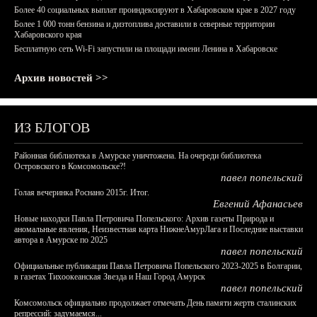
Более 40 социальных выплат проиндексируют в Хабаровском крае в 2027 году
Более 1 000 тонн бензина и дизтоплива доставили в северные территории
Хабаровского края
Бесплатную сеть Wi-Fi запустили на площади имени Ленина в Хабаровске
Архив новостей >>
ИЗ БЛОГОВ
Районная библиотека в Амурске уничтожена. На очереди библиотека
Островского в Комсомольске?!
павел попельский
Голая вечеринка Роснано 2015г. Итог.
Евгений Афанасьев
Новые находки Павла Петровича Попельского: Архив газеты Природа и
аномальные явления, Неизвестная карта НижнеАмурЛага и Последние выставки
автора в Амурске по 2025
павел попельский
Официальные публикации Павла Петровича Попельского 2023-2025 в Болгарии,
в газетах Тихоокеанская Звезда и Наш Город Амурск
павел попельский
Комсомольск официально продолжает отмечать День памяти жертв сталинских
репрессий: задумаемся...