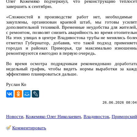
Олег Кожемяко подчеркнул, что реконструкцию теплосе
завершить к сентябрю.
«Сложностей в производстве работ нет, необходимые 
закуплены, организован краевой штаб, мы готовы усилит
дополнительной техникой. Временные неудобства для жителей,
с ремонтом, позволят снизить аварийность во время отопительн
На этих улицах в центре Владивостока трубы не менялись более
отметил Губернатор, добавив, что такой подход применяет
городах и районах Приморья, где максимально изношенны
ремонтируются ежегодно в первую очередь.
Во время осмотра подрядчикам рекомендовано доработать
недельный график, чтобы видеть нормы выработки за каж
эффективно планироваться дальше.
Руслан Ко
26.06.2026 08:04
Новости
,
Кожемяко Олег Николаевич
,
Владивосток
,
Приморский
Комментировать