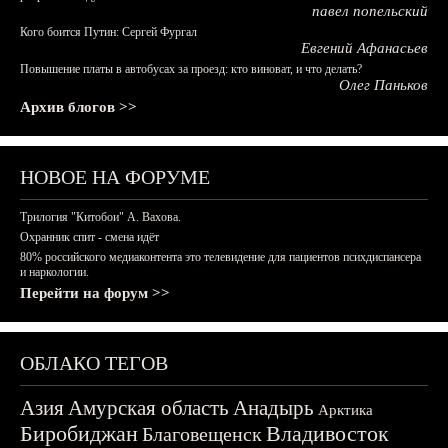
павел попельский
Кого боится Путин: Сергей Фургал
Евгений Афанасьев
Повышение платы в автобусах за проезд: кто виноват, и что делать?
Олег Паньков
Архив блогов >>
НОВОЕ НА ФОРУМЕ
Трилогия "Китобои" А. Вахова.
Охранник спит - смена идёт
80% российского медиаконтента это телевидение для пациентов психдиспансера
и наркологии.
Перейти на форум >>
ОБЛАКО ТЕГОВ
Азия
Амурская область
Анадырь
Арктика
Биробиджан
Владивосток
Благовещенск