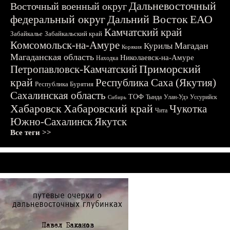
Дальневосточный
Восточный военный округ
федеральный округ
Дальний Восток
ЕАО
Камчатский край
Забайкалье
Забайкальский край
Комсомольск-на-Амуре
Магадан
Курилы
Корякия
Магаданская область
Николаевск-на-Амуре
Находка
Приморский
Петропавловск-Камчатский
край
Республика Саха (Якутия)
Республика Бурятия
Сахалинская область
ТОФ
Тында
Улан-Удэ
Уссурийск
Сибирь
Хабаровск
Хабаровский край
Чукотка
Чита
Южно-Сахалинск
Якутск
Все теги >>