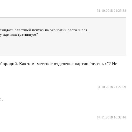
31.10.2018 21:23:38
жидать властный психоз на экономии всего и вся.
ну административную?
й бородой. Как там местное отделение партии "зеленых"? Не
31.10.2018 21:27:09
 .
04.11.2018 16:32:40