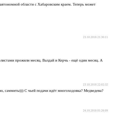
автономной области с Хабаровским краем. Теперь может
23.10.2018 21:30:11
листами прожили месяц. Валдай и Керчь - ещё один месяц. А
23.10.2018 22:02:32
цию, саммиты))) С чьей подачи идёт многоходовка? Медведева?
24.10.2018 01:26:09