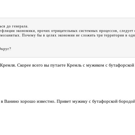
ся до генерала.
гфляции экономики, прочих отрицательных системных процессов, следует о
амозанятых. Почему бы в целях экономии не сложить три территории в од
Округ?
з Кремля. Скорее всего вы путаете Кремль с мужиком с бутафорско
ем в Ванино хорошо известно. Привет мужику с бутафорской бородой