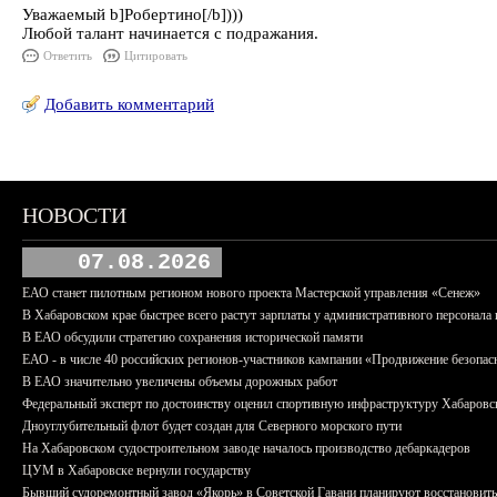
Уважаемый b]Робертино[/b])))
Любой талант начинается с подражания.
Ответить
Цитировать
Добавить комментарий
НОВОСТИ
07.08.2026
ЕАО станет пилотным регионом нового проекта Мастерской управления «Сенеж»
В Хабаровском крае быстрее всего растут зарплаты у административного персонала 
В ЕАО обсудили стратегию сохранения исторической памяти
ЕАО - в числе 40 российских регионов-участников кампании «Продвижение безопас
В ЕАО значительно увеличены объемы дорожных работ
Федеральный эксперт по достоинству оценил спортивную инфраструктуру Хабаровс
Дноуглубительный флот будет создан для Северного морского пути
На Хабаровском судостроительном заводе началось производство дебаркадеров
ЦУМ в Хабаровске вернули государству
Бывший судоремонтный завод «Якорь» в Советской Гавани планируют восстановить