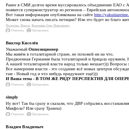
Ранее в СМИ долгое время муссировалось объединение ЕАО с А
появится суперконструктор из регионов – Еврейская автономно
Вот такая информация опубликована на сайте
http://yakutiaprim
Может снова начать писать петиции? Или это будет во благо ж
Политика, Власть
,
Кожемяко Олег Николаевич
Ответить
Цитировать
Виктор Киселёв
Уважаемый
Оппозиционер
Мы живём в тоталитарной стране, не похожей ни на что.
Предвоенная Германия была тоталитарной и бряцала оружием. Но
А нашей тоталитарной власти народ только мешает))) Вопросы за
Все намерения власти - это создание всё новых центров обсуж
там - Новый год и что нибудь придумают ещё)))
И Ваша тема - В ТОМ ЖЕ РЯДУ ПЕРСПЕКТИВ ДЛЯ ОПЕ
Ответить
Цитировать
simply
Ну вот! Так бы сразу и сказали, что ДВР собрались восстанавл
Макфола? Или сразу Трампа)
Ответить
Цитировать
Владим Владимыч