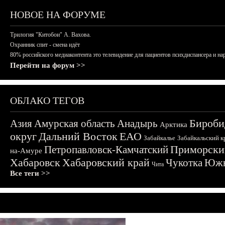
НОВОЕ НА ФОРУМЕ
Трилогия "Китобои" А. Вахова.
Охранник спит - смена идёт
80% российского медиаконтента это телевидение для пациентов психдиспансера и на
Перейти на форум >>
ОБЛАКО ТЕГОВ
Бироби
Азия
Амурская область
Анадырь
Арктика
округ
Дальний Восток
ЕАО
Забайкалье
Забайкальский к
Приморски
Петропавловск-Камчатский
на-Амуре
Хабаровск
Хабаровский край
Чукотка
Южн
Чита
Все теги >>