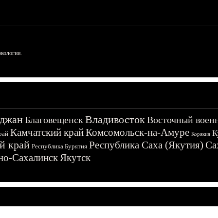
ркологии.
джан
Владивосток
Благовещенск
Восточный воен
Камчатский край
Комсомольск-на-Амуре
К
рай
Корякия
й край
Республика Саха (Якутия)
Са
Республика Бурятия
о-Сахалинск
Якутск