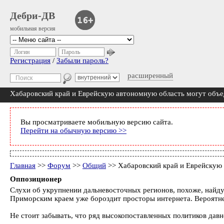
Дебри-ДВ
мобильная версия
Логин
Пароль
Регистрация
/
Забыли пароль?
расширенный
Хабаровский край и Еврейскую автономную область могут объ
Вы просматриваете мобильную версию сайта.
Перейти на обычную версию >>
Главная
>>
Форум
>>
Общий
>> Хабаровский край и Еврейскую
Оппозиционер
Слухи об укрупнении дальневосточных регионов, похоже, найду
Приморским краем уже бороздит просторы интернета. Вероятне
Не стоит забывать, что ряд высокопоставленных политиков дав