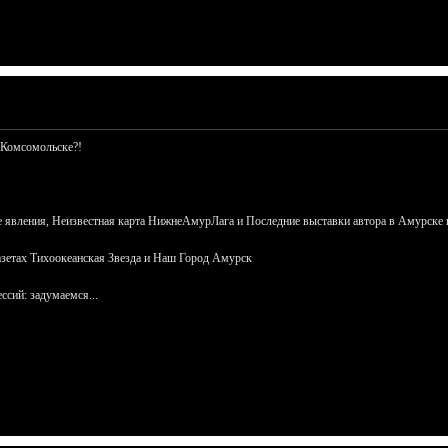
 Комсомольске?!
 явления, Неизвестная карта НижнеАмурЛага и Последние выставки автора в Амурске 
азетах Тихоокеанская Звезда и Наш Город Амурск
сий: задумаемся...