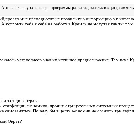
ь) А то всё лапшу вешать про программы развития, капитализацию, самми
й,просто мне преподносят не правильную информацию,а в интернете
А устроить тебя к себе на работу в Кремль не могу,так как ты с 
хаюсь мегаполисов зная их истинное предназначение. Тем паче Кр
житься до генерала.
 стагфляции экономики, прочих отрицательных системных процессов
на самозанятых. Почему бы в целях экономии не сложить три терр
кий Округ?