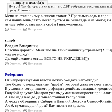
simply
Ну вот! Так бы сразу и сказали, что ДВР собрались восстанавливат
сразу Трампа)
Меня не стал почему в список ставить? Правильно,ведь я хороши
сам понимаешь,свято место пустым не бывает,да и не молод ты. 
лучше тебе оставаться в своём Гниложопенске.
Ответить
Цитировать
simply
Владим Владимыч
,
Спасибо дорогой! Меня вполне Глиножопинск устраивает) Я шара
уже не молод)
Да, ещё аксиома есть... ВСЕГО НЕ УКРАДЁШЬ!)))
Ответить
Цитировать
Робертино
От непредсказуемой власти можно ожидать чего-угодно.
Тем более, с неадекватным "царём", который даже не смог выслу
В условиях сегодняшнего дефицита дешёвых западных кредитов,
Голубой депутат Макаров уже выдумал законопроект про налог 
А там недалеко до Дальневосточной Республики.
А может объединить Сибирь и Дальний Восток в Северо-Китайс
Аллё, сумасшедший дом? Вам звонят из кремля.
Ответить
Цитировать