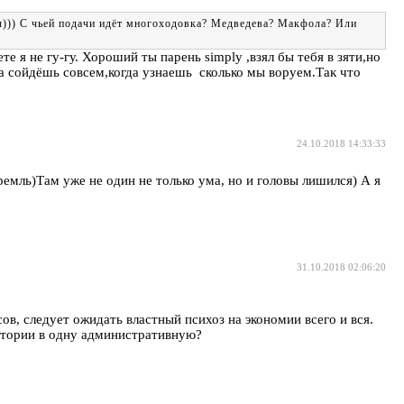
ты))) С чьей подачи идёт многоходовка? Медведева? Макфола? Или
 я не гу-гу. Хороший ты парень simply ,взял бы тебя в зяти,но
ума сойдёшь совсем,когда узнаешь сколько мы воруем.Так что
24.10.2018 14:33:33
емль)Там уже не один не только ума, но и головы лишился) А я
31.10.2018 02:06:20
, следует ожидать властный психоз на экономии всего и вся.
итории в одну административную?