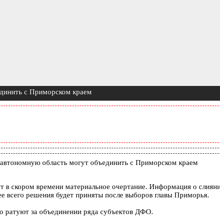
единить с Приморском краем
 автономную область могут объединить с Приморском краем
т в скором времени материальное очертание. Информация о слияни
е всего решения будет приняты после выборов главы Приморья.
но ратуют за объединении ряда субъектов ДФО.