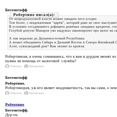
Бегемотофф
Робертино
От непредсказуемой власти можно ожидать чего-угодно.
Тем более, с неадекватным "царём", который даже не смог выслужить
В условиях сегодняшнего дефицита дешёвых западных кредитов, ста
Голубой депутат Макаров уже выдумал законопроект про налог на с
А там недалеко до Дальневосточной Республики.
А может объединить Сибирь и Дальний Восток в Северо-Китайский 
Аллё, сумасшедший дом? Вам звонят из кремля.
Робертиноая, я очень сомневаюсь, что к вам в дурдом звонят и
нужна ли помощь от налоговой службы?
Ответить
Цитировать
Бегемотофф
Робертино
,
Робертинорая, уж кто являет неадекватность, так вы сами, о ч
Ответить
Цитировать
Робертино
Бегемотофф
,
Дур-ок.