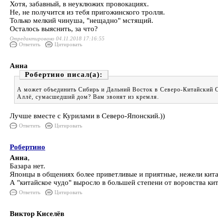
Хотя, забавный, в неуклюжих провокациях.
Не, не получится из тебя пригожинского тролля.
Только мелкий чинуша, "нещадно" мстящий.
Осталось выяснить, за что?
Отредактировано 04.11.2018 17:16:55
Ответить
Цитировать
Анна
Робертино
А может объединить Сибирь и Дальний Восток в Северо-Китайский 
Аллё, сумасшедший дом? Вам звонят из кремля.
Лучше вместе с Курилами в Северо-Японский.))
Ответить
Цитировать
Робертино
Анна
,
Базара нет.
Японцы в общениях более приветливые и приятные, нежели кита
А "китайское чудо" выросло в большей степени от воровства ки
Ответить
Цитировать
Виктор Киселёв