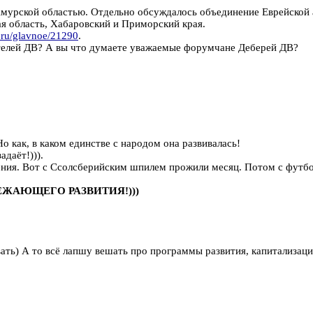
мурской областью. Отдельно обсуждалось объединение Еврейской 
ая область, Хабаровский и Приморский края.
e.ru/glavnoe/21290
.
ителей ДВ? А вы что думаете уважаемые форумчане Деберей ДВ?
 как, в каком единстве с народом она развивалась!
даёт!))).
дения. Вот с Ссолсберийским шпилем прожили месяц. Потом с футбо
РЕЖАЮЩЕГО РАЗВИТИЯ!)))
ивать) А то всё лапшу вешать про программы развития, капитализа