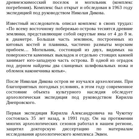
древнеэскимосский поселок и могильник (комплекс
погребения). Комплекс был открыт и обследован в 1963 году
экспедицией под руководством Николая Дикова.
Известный исследователь описал комплекс в своих трудах:
«По всему восточному побережью острова теснятся древние
землянки, представляющие собой округлые ямы от 4 до 8 м.
в диаметре. Большая часть землянок, построенных из
китовых костей и плавника, частично размыты морским
прибоем… Могильник, состоящий из двух, видимых на
поверхности каменных выкладок и отдельно стоящих камней
занимает юго-западную часть острова. В одной из оградок
под дерном найдены два сланцевых шлифовальных ножа и
обломок наконечника копья».
После Николая Дикова остров не изучался археологами. При
благоприятных погодных условиях, в этом году современное
состояние объекта культурного наследия обследует
археологическая экспедиция под руководством Кирилла
Днепровского.
Первая экспедиция Кирилла Александровича на Чукотку
состоялась 35 лет назад, в 1991 году. Он на протяжении
многих археологических сезонов работал в нашем регионе,
защитил докторскую диссертацию по материалам
исследования археологического комплекса Эквен.