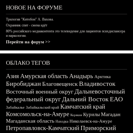
НОВОЕ НА ФОРУМЕ
Трилогия "Китобои" А. Вахова.
Охранник спит - смена идёт
80% российского медиаконтента это телевидение для пациентов психдиспансера
и наркологии.
Перейти на форум >>
ОБЛАКО ТЕГОВ
Азия
Амурская область
Анадырь
Арктика
Биробиджан
Владивосток
Благовещенск
Дальневосточный
Восточный военный округ
федеральный округ
Дальний Восток
ЕАО
Камчатский край
Забайкалье
Забайкальский край
Комсомольск-на-Амуре
Магадан
Курилы
Корякия
Магаданская область
Николаевск-на-Амуре
Находка
Приморский
Петропавловск-Камчатский