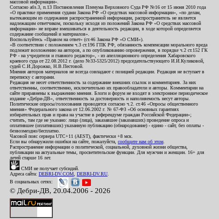
массовой информации».
Согласно абз.3, п.13 Постановления Пленума Верховного Суда РФ №16 от 15 июня 2010 года
«О практике применения судами Закона РФ «О средствах массовой информации», «по делам,
вытекающим из содержания распространенной информации, распространитель не является
надлежащим ответчиком, поскольку исходя из положений Закона РФ «О средствах массовой
информации» не вправе вмешиваться в деятельность редакции, в ходе которой определяется
содержание сообщений и материалов».
Воспользуйтесь «Правом на ответ» (ст.46 Закона РФ «О СМИ»).
«В соответствии с положением ч.3 ст.196 ГПК РФ, обязанность компенсации морального вреда
подлежит возложению на авторов, а по опубликованию опровержения, в порядке ч.2 ст.152 ГК
РФ - на учредителя и главного редактор», - из апелляционного определения Хабаровского
краевого суда от 22.08.2012 г. (дело №33-5325/2012) председательствующего И.И.Куликовой,
судей С.И.Дорожко, Н.В.Пестовой.
Мнения авторов материалов не всегда совпадают с позицией редакции. Редакция не вступает в
переписку с авторами.
Редакция не несет ответственность за содержание внешних ссылок и комментариев. За них
ответственны, соответственно, исключительно их правообладатели и авторы. Комментарии на
сайте приравнены к выражению мнения. Блоги и форум не входят в электронное периодическое
издание «Дебри-ДВ», ответственность за достоверность и наполняемость несут авторы.
Политические опросы/голосования проводятся согласно ч.2. ст.46 «Опросы общественного
мнения» Федерального закона от 12.06.2002 г. № 67-ФЗ «Об основных гарантиях
избирательных прав и права на участие в референдуме граждан Российской Федерации»;
считать, там где не указано: лицо (лица), заказавшее (заказавших) проведение опроса и
оплатившее (оплативших) указанную публикацию (обнародование) - едино - сайт, без оплаты -
безвозмездно/бесплатно.
Часовой пояс сервера UTC+11 (AEST), фактически +8 мск.
Если вы обнаружили ошибки на сайте, пожалуйста,
сообщите нам об этом
.
Распространение информации о политической, социальной, духовной жизни общества,
публикации на актуальные темы, просветительские функции. Для мужчин и женщин. 16+ для
детей старше 16 лет.
СМИ не получает субсидий.
Адреса сайта:
DEBRI-DV.COM
,
DEBRI-DV.RU
.
В социальных сетях:
© Дебри-ДВ, 20.04.2006 - 2026