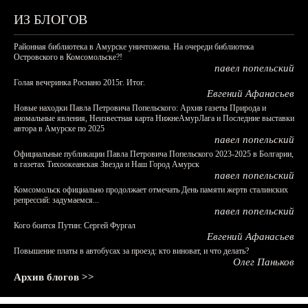
ИЗ БЛОГОВ
Районная библиотека в Амурске уничтожена. На очереди библиотека
Островского в Комсомольске?!
павел попельский
Голая вечеринка Роснано 2015г. Итог.
Евгений Афанасьев
Новые находки Павла Петровича Попельского: Архив газеты Природа и
аномальные явления, Неизвестная карта НижнеАмурЛага и Последние выставки
автора в Амурске по 2025
павел попельский
Официальные публикации Павла Петровича Попельского 2023-2025 в Болгарии,
в газетах Тихоокеанская Звезда и Наш Город Амурск
павел попельский
Комсомольск официально продолжает отмечать День памяти жертв сталинских
репрессий: задумаемся...
павел попельский
Кого боится Путин: Сергей Фургал
Евгений Афанасьев
Повышение платы в автобусах за проезд: кто виноват, и что делать?
Олег Паньков
Архив блогов >>