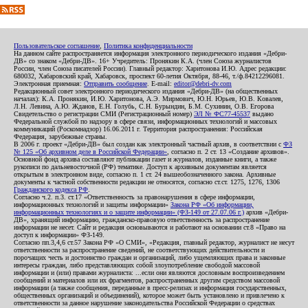
Пользовательское соглашение
,
Политика конфиденциальности
На данном сайте распространяется информация электронного периодического издания «Дебри-
ДВ» со знаком «Дебри-ДВ». 16+ Учредитель: Пронякин К.А. (член Союза журналистов
России, член Союза писателей России). Главный редактор: Харитонова И.Ю. Адрес редакции:
680032, Хабаровский край, Хабаровск, проспект 60-летия Октября, 88-46, т./ф.84212296081.
Электронная приемная:
Отправить сообщение
. E-mail:
editor@debri-dv.com
Редакционный совет электронного периодического издания «Дебри-ДВ» (на общественных
началах): К.А. Пронякин, И.Ю. Харитонова, А.Э. Мирмович, Ю.Н. Юрьев, Ю.В. Ковалев,
Л.Н. Левина, А.Ю. Жданов, Е.Н. Голубь, С.Н. Бурындин, Б.М. Сухинин, О.В. Егорова
Свидетельство о регистрации СМИ (Регистрационный номер)
ЭЛ № ФС77-45537
выдано
Федеральной службой по надзору в сфере связи, информационных технологий и массовых
коммуникаций (Роскомнадзор) 16.06.2011 г. Территория распространения: Российская
Федерация, зарубежные страны.
В 2006 г. проект «Дебри-ДВ» был создан как электронный частный архив, в соответствии с
ФЗ
№ 125 «Об архивном деле в Российской Федерации»
, согласно п. 2 ст. 13 «Создание архивов».
Основной фонд архива составляют публикации газет и журналов, изданные книги, а также
рукописи по дальневосточной (РФ) тематике. Доступ к архивным документам является
открытым в электронном виде, согласно п. 1 ст. 24 вышеобозначенного закона. Архивные
документы к частной собственности редакции не относятся, согласно ст.ст. 1275, 1276, 1306
Гражданского кодекса РФ
.
Согласно ч.2. п.3. ст.17 «Ответственность за правонарушения в сфере информации,
информационных технологий и защиты информации»
Закона РФ «Об информации,
информационных технологиях и о защите информации» (ФЗ-149 от 27.07.06 г.)
архив «Дебри-
ДВ», хранящий информацию, гражданско-правовую ответственность за распространение
информации не несет. Сайт и редакция основываются и работают на основании ст.8 «Право на
доступ к информации» ФЗ-149.
Согласно пп.3,4,6 ст.57 Закона РФ «О СМИ», «Редакция, главный редактор, журналист не несут
ответственности за распространение сведений, не соответствующих действительности и
порочащих честь и достоинство граждан и организаций, либо ущемляющих права и законные
интересы граждан, либо представляющих собой злоупотребление свободой массовой
информации и (или) правами журналиста: ...если они являются дословным воспроизведением
сообщений и материалов или их фрагментов, распространенных другим средством массовой
информации (а также сообщения, переданные в пресс-релизах и информация государственных,
общественных организаций и объединений), которое может быть установлено и привлечено к
ответственности за данное нарушение законодательства Российской Федерации о средствах