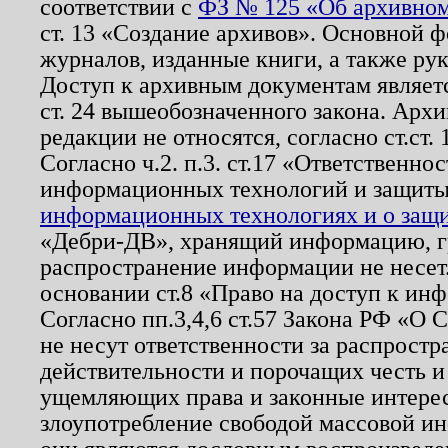
соответствии с
ФЗ № 125 «Об архивном
ст. 13 «Создание архивов». Основной ф
журналов, изданные книги, а также ру
Доступ к архивным документам являетс
ст. 24 вышеобозначенного закона. Арх
редакции не относятся, согласно ст.ст. 
Согласно ч.2. п.3. ст.17 «Ответственн
информационных технологий и защит
информационных технологиях и о защит
«Дебри-ДВ», хранящий информацию, гр
распространение информации не несет.
основании ст.8 «Право на доступ к ин
Согласно пп.3,4,6 ст.57 Закона РФ «О
не несут ответственности за распрост
действительности и порочащих честь и
ущемляющих права и законные интере
злоупотребление свободой массовой ин