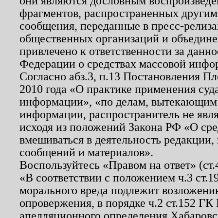
они являются дословным воспроизведе
фрагментов, распространенных другим
сообщения, переданные в пресс-релиза
общественных организаций и объединен
привлечено к ответственности за данн
Федерации о средствах массовой инфо
Согласно абз.3, п.13 Постановления П
2010 года «О практике применения суд
информации», «по делам, вытекающим
информации, распространитель не явл
исходя из положений Закона РФ «О ср
вмешиваться в деятельность редакции, 
сообщений и материалов».
Воспользуйтесь «Правом на ответ» (ст
«В соответствии с положением ч.3 ст.
морального вреда подлежит возложению
опровержения, в порядке ч.2 ст.152 ГК 
апелляционного определения Хабаровско