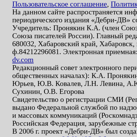
Пользовательское соглашение
,
Политик
На данном сайте распространяется ин
периодического издания «Дебри-ДВ» с
Учредитель: Пронякин К.А. (член Союз
Союза писателей России). Главный ред
680032, Хабаровский край, Хабаровск, п
ф.84212296081. Электронная приемная
dv.com
Редакционный совет электронного пер
общественных началах): К.А. Проняки
Юрьев, Ю.В. Ковалев, Л.Н. Левина, А.
Сухинин, О.В. Егорова
Свидетельство о регистрации СМИ (Р
выдано Федеральной службой по надзо
и массовых коммуникаций (Роскомнадзо
Российская Федерация, зарубежные ст
В 2006 г. проект «Дебри-ДВ» был созда