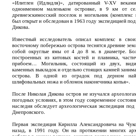
«Илитлен (Идлидля)», датированный V-XV векам
одноименном маленьком островке, в 9 км от се
древнеэскимосский поселок и могильник (комплекс 
был открыт и обследован в 1963 году экспедицией по
Дикова.
Известный исследователь описал комплекс в сво
восточному побережью острова теснятся древние зем
собой округлые ямы от 4 до 8 м. в диаметре. Бол
построенных из китовых костей и плавника, част
прибоем… Могильник, состоящий из двух, вид
каменных выкладок и отдельно стоящих камней заним
острова. В одной из оградок под дерном най
шлифовальных ножа и обломок наконечника копья».
После Николая Дикова остров не изучался археолога
погодных условиях, в этом году современное состоян
наследия обследует археологическая экспедиция под
Днепровского.
Первая экспедиция Кирилла Александровича на Чуко
назад, в 1991 году. Он на протяжении многих арх