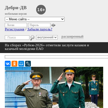
Дебри-ДВ
мобильная версия
Логин
Пароль
Регистрация
/
Забыли пароль?
расширенный
На сборах «Рубеж-2026» отметили заслуги казаков и
казачьей молодежи ЕАО