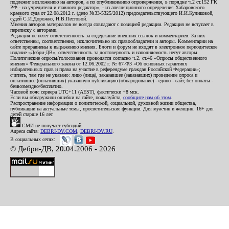
подлежит возложению на авторов, а по опубликованию опровержения, в порядке ч.2 ст.152 ГК
РФ - на учредителя и главного редактор», - из апелляционного определения Хабаровского
краевого суда от 22.08.2012 г. (дело №33-5325/2012) председательствующего И.И.Куликовой,
судей С.И.Дорожко, Н.В.Пестовой.
Мнения авторов материалов не всегда совпадают с позицией редакции. Редакция не вступает в
переписку с авторами.
Редакция не несет ответственность за содержание внешних ссылок и комментариев. За них
ответственны, соответственно, исключительно их правообладатели и авторы. Комментарии на
сайте приравнены к выражению мнения. Блоги и форум не входят в электронное периодическое
издание «Дебри-ДВ», ответственность за достоверность и наполняемость несут авторы.
Политические опросы/голосования проводятся согласно ч.2. ст.46 «Опросы общественного
мнения» Федерального закона от 12.06.2002 г. № 67-ФЗ «Об основных гарантиях
избирательных прав и права на участие в референдуме граждан Российской Федерации»;
считать, там где не указано: лицо (лица), заказавшее (заказавших) проведение опроса и
оплатившее (оплативших) указанную публикацию (обнародование) - едино - сайт, без оплаты -
безвозмездно/бесплатно.
Часовой пояс сервера UTC+11 (AEST), фактически +8 мск.
Если вы обнаружили ошибки на сайте, пожалуйста,
сообщите нам об этом
.
Распространение информации о политической, социальной, духовной жизни общества,
публикации на актуальные темы, просветительские функции. Для мужчин и женщин. 16+ для
детей старше 16 лет.
СМИ не получает субсидий.
Адреса сайта:
DEBRI-DV.COM
,
DEBRI-DV.RU
.
В социальных сетях:
© Дебри-ДВ, 20.04.2006 - 2026