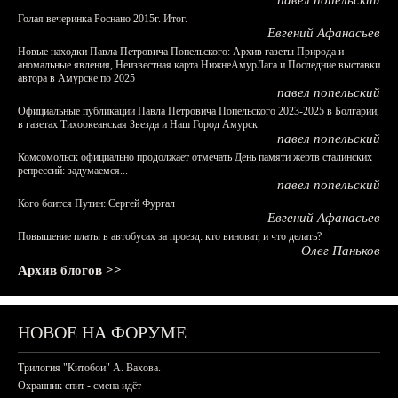
павел попельский
Голая вечеринка Роснано 2015г. Итог.
Евгений Афанасьев
Новые находки Павла Петровича Попельского: Архив газеты Природа и
аномальные явления, Неизвестная карта НижнеАмурЛага и Последние выставки
автора в Амурске по 2025
павел попельский
Официальные публикации Павла Петровича Попельского 2023-2025 в Болгарии,
в газетах Тихоокеанская Звезда и Наш Город Амурск
павел попельский
Комсомольск официально продолжает отмечать День памяти жертв сталинских
репрессий: задумаемся...
павел попельский
Кого боится Путин: Сергей Фургал
Евгений Афанасьев
Повышение платы в автобусах за проезд: кто виноват, и что делать?
Олег Паньков
Архив блогов >>
НОВОЕ НА ФОРУМЕ
Трилогия "Китобои" А. Вахова.
Охранник спит - смена идёт