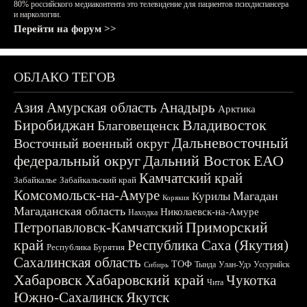
80% российского медиаконтента это телевидение для пациентов психдиспансера
и наркологии.
Перейти на форум >>
ОБЛАКО ТЕГОВ
Азия
Амурская область
Анадырь
Арктика
Биробиджан
Владивосток
Благовещенск
Дальневосточный
Восточный военный округ
федеральный округ
Дальний Восток
ЕАО
Камчатский край
Забайкалье
Забайкальский край
Комсомольск-на-Амуре
Магадан
Курилы
Корякия
Магаданская область
Николаевск-на-Амуре
Находка
Приморский
Петропавловск-Камчатский
край
Республика Саха (Якутия)
Республика Бурятия
Сахалинская область
ТОФ
Тында
Улан-Удэ
Уссурийск
Сибирь
Хабаровск
Хабаровский край
Чукотка
Чита
Южно-Сахалинск
Якутск