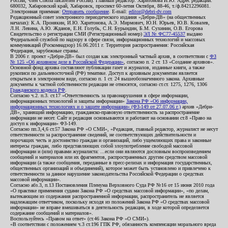
России, член Союза писателей России). Главный редактор: Харитонова И.Ю. Адрес редакции:
680032, Хабаровский край, Хабаровск, проспект 60-летия Октября, 88-46, т./ф.84212296081.
Электронная приемная:
Отправить сообщение
. E-mail:
editor@debri-dv.com
Редакционный совет электронного периодического издания «Дебри-ДВ» (на общественных
началах): К.А. Пронякин, И.Ю. Харитонова, А.Э. Мирмович, Ю.Н. Юрьев, Ю.В. Ковалев,
Л.Н. Левина, А.Ю. Жданов, Е.Н. Голубь, С.Н. Бурындин, Б.М. Сухинин, О.В. Егорова
Свидетельство о регистрации СМИ (Регистрационный номер)
ЭЛ № ФС77-45537
выдано
Федеральной службой по надзору в сфере связи, информационных технологий и массовых
коммуникаций (Роскомнадзор) 16.06.2011 г. Территория распространения: Российская
Федерация, зарубежные страны.
В 2006 г. проект «Дебри-ДВ» был создан как электронный частный архив, в соответствии с
ФЗ
№ 125 «Об архивном деле в Российской Федерации»
, согласно п. 2 ст. 13 «Создание архивов».
Основной фонд архива составляют публикации газет и журналов, изданные книги, а также
рукописи по дальневосточной (РФ) тематике. Доступ к архивным документам является
открытым в электронном виде, согласно п. 1 ст. 24 вышеобозначенного закона. Архивные
документы к частной собственности редакции не относятся, согласно ст.ст. 1275, 1276, 1306
Гражданского кодекса РФ
.
Согласно ч.2. п.3. ст.17 «Ответственность за правонарушения в сфере информации,
информационных технологий и защиты информации»
Закона РФ «Об информации,
информационных технологиях и о защите информации» (ФЗ-149 от 27.07.06 г.)
архив «Дебри-
ДВ», хранящий информацию, гражданско-правовую ответственность за распространение
информации не несет. Сайт и редакция основываются и работают на основании ст.8 «Право на
доступ к информации» ФЗ-149.
Согласно пп.3,4,6 ст.57 Закона РФ «О СМИ», «Редакция, главный редактор, журналист не несут
ответственности за распространение сведений, не соответствующих действительности и
порочащих честь и достоинство граждан и организаций, либо ущемляющих права и законные
интересы граждан, либо представляющих собой злоупотребление свободой массовой
информации и (или) правами журналиста: ...если они являются дословным воспроизведением
сообщений и материалов или их фрагментов, распространенных другим средством массовой
информации (а также сообщения, переданные в пресс-релизах и информация государственных,
общественных организаций и объединений), которое может быть установлено и привлечено к
ответственности за данное нарушение законодательства Российской Федерации о средствах
массовой информации».
Согласно абз.3, п.13 Постановления Пленума Верховного Суда РФ №16 от 15 июня 2010 года
«О практике применения судами Закона РФ «О средствах массовой информации», «по делам,
вытекающим из содержания распространенной информации, распространитель не является
надлежащим ответчиком, поскольку исходя из положений Закона РФ «О средствах массовой
информации» не вправе вмешиваться в деятельность редакции, в ходе которой определяется
содержание сообщений и материалов».
Воспользуйтесь «Правом на ответ» (ст.46 Закона РФ «О СМИ»).
«В соответствии с положением ч.3 ст.196 ГПК РФ, обязанность компенсации морального вреда