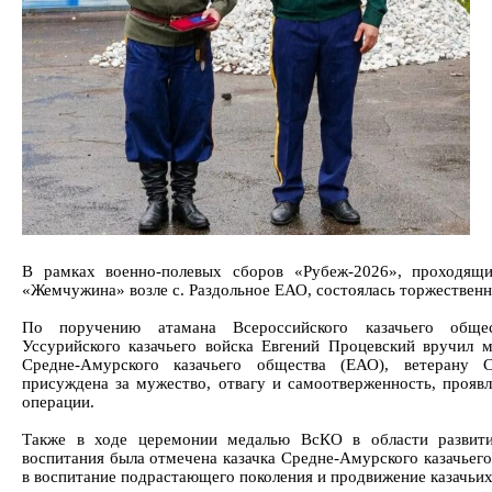
В рамках военно-полевых сборов «Рубеж-2026», проходящи
«Жемчужина» возле с. Раздольное ЕАО, состоялась торжественн
По поручению атамана Всероссийского казачьего обще
Уссурийского казачьего войска Евгений Процевский вручил м
Средне-Амурского казачьего общества (ЕАО), ветерану
присуждена за мужество, отвагу и самоотверженность, прояв
операции.
Также в ходе церемонии медалью ВсКО в области развити
воспитания была отмечена казачка Средне-Амурского казачьего
в воспитание подрастающего поколения и продвижение казачьих