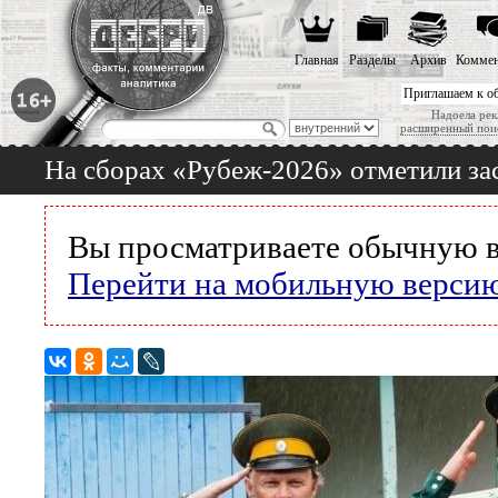
Главная
Разделы
Архив
Коммен
Приглашаем к о
Надоела рек
расширенный пои
На сборах «Рубеж-2026» отметили за
Вы просматриваете обычную в
Перейти на мобильную верси