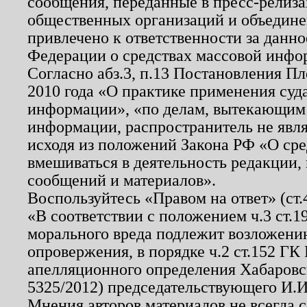
сообщения, переданные в пресс-релиза
общественных организаций и объединен
привлечено к ответственности за данн
Федерации о средствах массовой инфо
Согласно абз.3, п.13 Постановления П
2010 года «О практике применения суд
информации», «по делам, вытекающим
информации, распространитель не явл
исходя из положений Закона РФ «О ср
вмешиваться в деятельность редакции, 
сообщений и материалов».
Воспользуйтесь «Правом на ответ» (ст
«В соответствии с положением ч.3 ст.
морального вреда подлежит возложению
опровержения, в порядке ч.2 ст.152 ГК 
апелляционного определения Хабаровско
5325/2012) председательствующего И.И
Мнения авторов материалов не всегда 