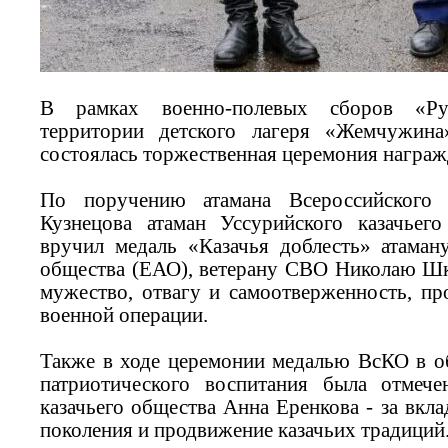
В рамках военно-полевых сборов «Ру
территории детского лагеря «Жемчужина
состоялась торжественная церемония награж
По поручению атамана Всероссийского 
Кузнецова атаман Уссурийского казачьег
вручил медаль «Казачья доблесть» атаман
общества (ЕАО), ветерану СВО Николаю Шк
мужество, отвагу и самоотверженность, пр
военной операции.
Также в ходе церемонии медалью ВсКО в об
патриотического воспитания была отмече
казачьего общества Анна Еренкова - за вкл
поколения и продвижение казачьих традиций