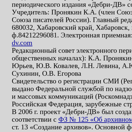
периодического издания «Дебри-ДВ» с
Учредитель: Пронякин К.А. (член Союз
Союза писателей России). Главный ред
680032, Хабаровский край, Хабаровск, п
ф.84212296081. Электронная приемная
dv.com
Редакционный совет электронного пер
общественных началах): К.А. Проняки
Юрьев, Ю.В. Ковалев, Л.Н. Левина, А.
Сухинин, О.В. Егорова
Свидетельство о регистрации СМИ (Р
выдано Федеральной службой по надзо
и массовых коммуникаций (Роскомнадзо
Российская Федерация, зарубежные ст
В 2006 г. проект «Дебри-ДВ» был созда
соответствии с
ФЗ № 125 «Об архивном
ст. 13 «Создание архивов». Основной ф