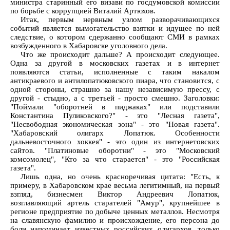
министра старинный его визави по госдумовской комиссии
по борьбе с коррупцией Виталий Артюхов.
Итак, первым нервным узлом разворачивающихся
событий является вымогательство взятки и идущее по ней
следствие, о котором сдержанно сообщают СМИ в рамках
возбужденного в Хабаровске уголовного дела.
Что же происходит дальше? А происходит следующее.
Одна за другой в московских газетах и в интернет
появляются статьи, исполненные с таким накалом
антикраевого и антилопатюковского пиара, что становится, с
одной стороны, страшно за нашу независимую прессу, с
другой - стыдно, а с третьей - просто смешно. Заголовки:
"Поймали "оборотней в пиджаках" или подставили
Константина Пуликовского?" - это "Лесная газета",
"Несвободная экономическая зона" - это "Новая газета".
"Хабаровский олигарх Лопатюк. Особенности
дальневосточного хоккея" - это один из интернетовских
сайтов. "Платиновые оборотни" - это "Московский
комсомолец", "Кто за что старается" - это "Российская
газета".
Лишь одна, но очень красноречивая цитата: "Есть, к
примеру, в Хабаровском крае весьма легитимный, на первый
взгляд, бизнесмен Виктор Андреевич Лопатюк,
возглавляющий артель старателей "Амур", крупнейшее в
регионе предприятие по добыче ценных металлов. Несмотря
на славянскую фамилию и происхождение, его персона до
боли напоминает известных российских олигархов, только