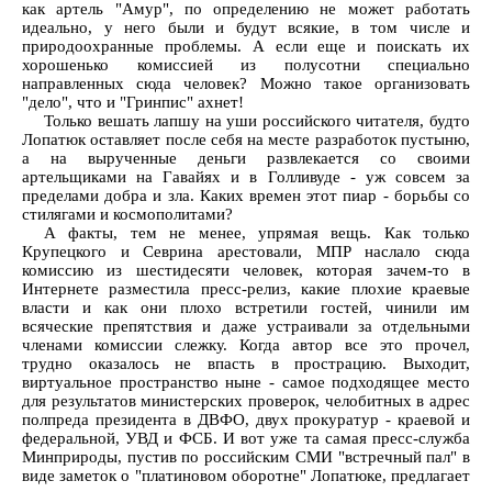
как артель "Амур", по определению не может работать
идеально, у него были и будут всякие, в том числе и
природоохранные проблемы. А если еще и поискать их
хорошенько комиссией из полусотни специально
направленных сюда человек? Можно такое организовать
"дело", что и "Гринпис" ахнет!
Только вешать лапшу на уши российского читателя, будто
Лопатюк оставляет после себя на месте разработок пустыню,
а на вырученные деньги развлекается со своими
артельщиками на Гавайях и в Голливуде - уж совсем за
пределами добра и зла. Каких времен этот пиар - борьбы со
стилягами и космополитами?
А факты, тем не менее, упрямая вещь. Как только
Крупецкого и Севрина арестовали, МПР наслало сюда
комиссию из шестидесяти человек, которая зачем-то в
Интернете разместила пресс-релиз, какие плохие краевые
власти и как они плохо встретили гостей, чинили им
всяческие препятствия и даже устраивали за отдельными
членами комиссии слежку. Когда автор все это прочел,
трудно оказалось не впасть в прострацию. Выходит,
виртуальное пространство ныне - самое подходящее место
для результатов министерских проверок, челобитных в адрес
полпреда президента в ДВФО, двух прокуратур - краевой и
федеральной, УВД и ФСБ. И вот уже та самая пресс-служба
Минприроды, пустив по российским СМИ "встречный пал" в
виде заметок о "платиновом оборотне" Лопатюке, предлагает