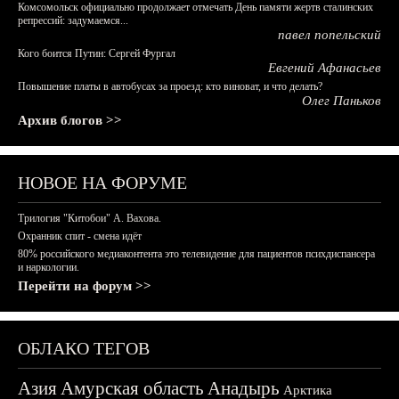
Комсомольск официально продолжает отмечать День памяти жертв сталинских
репрессий: задумаемся...
павел попельский
Кого боится Путин: Сергей Фургал
Евгений Афанасьев
Повышение платы в автобусах за проезд: кто виноват, и что делать?
Олег Паньков
Архив блогов >>
НОВОЕ НА ФОРУМЕ
Трилогия "Китобои" А. Вахова.
Охранник спит - смена идёт
80% российского медиаконтента это телевидение для пациентов психдиспансера
и наркологии.
Перейти на форум >>
ОБЛАКО ТЕГОВ
Азия
Амурская область
Анадырь
Арктика