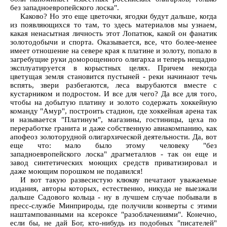
без западноевропейского лоска".
Каково? Но это еще цветочки, ягодки будут дальше, когда
из появляющихся то там, то здесь материалов мы узнаем,
какая ненасытная личность этот Лопатюк, какой он фанатик
золотодобычи и спорта. Оказывается, все, что более-менее
имеет отношение на севере края к платине и золоту, попало в
загребущие руки доморощенного олигарха и теперь нещадно
эксплуатируется в корыстных целях. Причем некогда
цветущая земля становится пустыней - реки начинают течь
вспять, звери разбегаются, леса вырубаются вместе с
кустарником и подростом. И все для чего? Да все для того,
чтобы на добытую платину и золото содержать хоккейную
команду "Амур", построить стадион, где хоккейная арена так
и называется "Платинум", магазины, гостиницы, цеха по
переработке гранита и даже собственную авиакомпанию, как
апофеоз золоторудной олигархической деятельности. Да, вот
еще что: мало было этому человеку "без
западноевропейского лоска" драгметаллов - так он еще и
завод синтетических моющих средств приватизировал и
даже моющим порошком не подавился!
И вот такую развесистую клюкву печатают уважаемые
издания, авторы которых, естественно, никуда не выезжали
дальше Садового кольца - ну в лучшем случае побывали в
пресс-службе Минприроды, где получили конверты с этими
наштампованными на ксероксе "разоблачениями". Конечно,
если бы, не дай Бог, кто-нибудь из подобных "писателей"