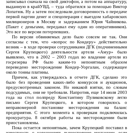
записывал сначала на свой диктофон, а потом на аппаратуру,
выданную в крайУВД, – туда обратился за помощью Виктор
Лопатюк. Ну а затем последовали договоренность о передаче
первой партии денег и спецоперация с выездом хабаровских
милиционеров в Москву и задержанием Юрия Чайникова.
(Пакет с деньгами, передавал ему один из оперативников).
Это все по версии потерпевших.
По версии обвиняемых дело было совсем не так. Они
согласны с тем, что «вопрос по Кондеру» действительно
возник – в ходе проверки сотрудниками ДГК (подчиненными
Сергея Крупецкого) деятельности артели «Амур» было
выявлено, что в 2002 – 2003 годах во владение артели из
госрезерва РФ было каким-то непонятным образом
переведено месторождение Кондер-Уоргалан, содержащее
около тонны платины.
Причем, как утверждалось в отчете ДГК, сделано это
было без проведения каких-либо конкурсов и аукционов,
предусмотренных законом. Но никакой взятки, по словам
подсудимых, они не требовали. Напротив, еще 14 июля 2003
года на стол полпреду Константину Пуликовскому легло
письмо Сергея Крупецкого, в котором говорилось о
неправомерной постановке месторождения на баланс
предприятия. С этого момента к проверкам подключилась
прокуратура. 8 октября работы на месторождении были
приостановлены.
Пока остается непонятным, зачем Крупецкий поставил в
известность о нарушениях вышестоящие инстанции, если