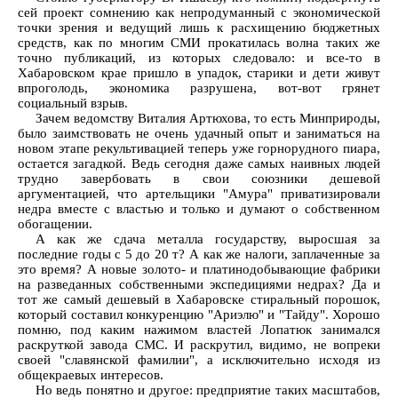
сей проект сомнению как непродуманный с экономической
точки зрения и ведущий лишь к расхищению бюджетных
средств, как по многим СМИ прокатилась волна таких же
точно публикаций, из которых следовало: и все-то в
Хабаровском крае пришло в упадок, старики и дети живут
впроголодь, экономика разрушена, вот-вот грянет
социальный взрыв.
Зачем ведомству Виталия Артюхова, то есть Минприроды,
было заимствовать не очень удачный опыт и заниматься на
новом этапе рекультивацией теперь уже горнорудного пиара,
остается загадкой. Ведь сегодня даже самых наивных людей
трудно завербовать в свои союзники дешевой
аргументацией, что артельщики "Амура" приватизировали
недра вместе с властью и только и думают о собственном
обогащении.
А как же сдача металла государству, выросшая за
последние годы с 5 до 20 т? А как же налоги, заплаченные за
это время? А новые золото- и платинодобывающие фабрики
на разведанных собственными экспедициями недрах? Да и
тот же самый дешевый в Хабаровске стиральный порошок,
который составил конкуренцию "Ариэлю" и "Тайду". Хорошо
помню, под каким нажимом властей Лопатюк занимался
раскруткой завода СМС. И раскрутил, видимо, не вопреки
своей "славянской фамилии", а исключительно исходя из
общекраевых интересов.
Но ведь понятно и другое: предприятие таких масштабов,