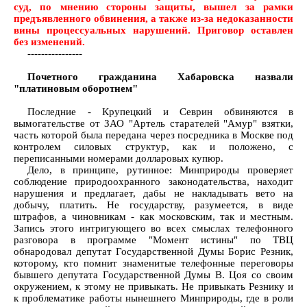
суд, по мнению стороны защиты, вышел за рамки
предъявленного обвинения, а также из-за недоказанности
вины процессуальных нарушений. Приговор оставлен
без изменений.
----------------
Почетного гражданина Хабаровска назвали
"платиновым оборотнем"
Последние - Крупецкий и Севрин обвиняются в
вымогательстве от ЗАО "Артель старателей "Амур" взятки,
часть которой была передана через посредника в Москве под
контролем силовых структур, как и положено, с
переписанными номерами долларовых купюр.
Дело, в принципе, рутинное: Минприроды проверяет
соблюдение природоохранного законодательства, находит
нарушения и предлагает, дабы не накладывать вето на
добычу, платить. Не государству, разумеется, в виде
штрафов, а чиновникам - как московским, так и местным.
Запись этого интригующего во всех смыслах телефонного
разговора в программе "Момент истины" по ТВЦ
обнародовал депутат Государственной Думы Борис Резник,
которому, кто помнит знаменитые телефонные переговоры
бывшего депутата Государственной Думы В. Цоя со своим
окружением, к этому не привыкать. Не привыкать Резнику и
к проблематике работы нынешнего Минприроды, где в роли