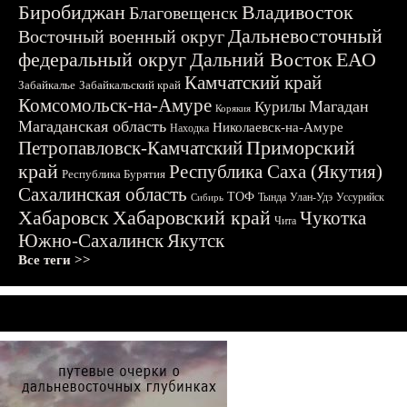
Биробиджан
Владивосток
Благовещенск
Дальневосточный
Восточный военный округ
федеральный округ
Дальний Восток
ЕАО
Камчатский край
Забайкалье
Забайкальский край
Комсомольск-на-Амуре
Магадан
Курилы
Корякия
Магаданская область
Николаевск-на-Амуре
Находка
Приморский
Петропавловск-Камчатский
край
Республика Саха (Якутия)
Республика Бурятия
Сахалинская область
ТОФ
Тында
Улан-Удэ
Уссурийск
Сибирь
Хабаровск
Хабаровский край
Чукотка
Чита
Южно-Сахалинск
Якутск
Все теги >>