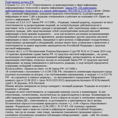
Гражданского кодекса РФ
.
Согласно ч.2. п.3. ст.17 «Ответственность за правонарушения в сфере информации,
информационных технологий и защиты информации»
Закона РФ «Об информации,
информационных технологиях и о защите информации» (ФЗ-149 от 27.07.06 г.)
архив «Дебри-
ДВ», хранящий информацию, гражданско-правовую ответственность за распространение
информации не несет. Сайт и редакция основываются и работают на основании ст.8 «Право на
доступ к информации» ФЗ-149.
Согласно пп.3,4,6 ст.57 Закона РФ «О СМИ», «Редакция, главный редактор, журналист не несут
ответственности за распространение сведений, не соответствующих действительности и
порочащих честь и достоинство граждан и организаций, либо ущемляющих права и законные
интересы граждан, либо представляющих собой злоупотребление свободой массовой
информации и (или) правами журналиста: ...если они являются дословным воспроизведением
сообщений и материалов или их фрагментов, распространенных другим средством массовой
информации (а также сообщения, переданные в пресс-релизах и информация государственных,
общественных организаций и объединений), которое может быть установлено и привлечено к
ответственности за данное нарушение законодательства Российской Федерации о средствах
массовой информации».
Согласно абз.3, п.13 Постановления Пленума Верховного Суда РФ №16 от 15 июня 2010 года
«О практике применения судами Закона РФ «О средствах массовой информации», «по делам,
вытекающим из содержания распространенной информации, распространитель не является
надлежащим ответчиком, поскольку исходя из положений Закона РФ «О средствах массовой
информации» не вправе вмешиваться в деятельность редакции, в ходе которой определяется
содержание сообщений и материалов».
Воспользуйтесь «Правом на ответ» (ст.46 Закона РФ «О СМИ»).
«В соответствии с положением ч.3 ст.196 ГПК РФ, обязанность компенсации морального вреда
подлежит возложению на авторов, а по опубликованию опровержения, в порядке ч.2 ст.152 ГК
РФ - на учредителя и главного редактор», - из апелляционного определения Хабаровского
краевого суда от 22.08.2012 г. (дело №33-5325/2012) председательствующего И.И.Куликовой,
судей С.И.Дорожко, Н.В.Пестовой.
Мнения авторов материалов не всегда совпадают с позицией редакции. Редакция не вступает в
переписку с авторами.
Редакция не несет ответственность за содержание внешних ссылок и комментариев. За них
ответственны, соответственно, исключительно их правообладатели и авторы. Комментарии на
сайте приравнены к выражению мнения. Блоги и форум не входят в электронное периодическое
издание «Дебри-ДВ», ответственность за достоверность и наполняемость несут авторы.
Политические опросы/голосования проводятся согласно ч.2. ст.46 «Опросы общественного
мнения» Федерального закона от 12.06.2002 г. № 67-ФЗ «Об основных гарантиях
избирательных прав и права на участие в референдуме граждан Российской Федерации»;
считать, там где не указано: лицо (лица), заказавшее (заказавших) проведение опроса и
оплатившее (оплативших) указанную публикацию (обнародование) - едино - сайт, без оплаты -
безвозмездно/бесплатно.