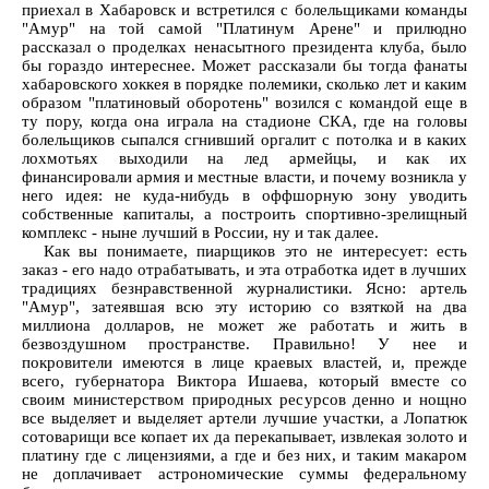
приехал в Хабаровск и встретился с болельщиками команды
"Амур" на той самой "Платинум Арене" и прилюдно
рассказал о проделках ненасытного президента клуба, было
бы гораздо интереснее. Может рассказали бы тогда фанаты
хабаровского хоккея в порядке полемики, сколько лет и каким
образом "платиновый оборотень" возился с командой еще в
ту пору, когда она играла на стадионе СКА, где на головы
болельщиков сыпался сгнивший оргалит с потолка и в каких
лохмотьях выходили на лед армейцы, и как их
финансировали армия и местные власти, и почему возникла у
него идея: не куда-нибудь в оффшорную зону уводить
собственные капиталы, а построить спортивно-зрелищный
комплекс - ныне лучший в России, ну и так далее.
Как вы понимаете, пиарщиков это не интересует: есть
заказ - его надо отрабатывать, и эта отработка идет в лучших
традициях безнравственной журналистики. Ясно: артель
"Амур", затеявшая всю эту историю со взяткой на два
миллиона долларов, не может же работать и жить в
безвоздушном пространстве. Правильно! У нее и
покровители имеются в лице краевых властей, и, прежде
всего, губернатора Виктора Ишаева, который вместе со
своим министерством природных ресурсов денно и нощно
все выделяет и выделяет артели лучшие участки, а Лопатюк
сотоварищи все копает их да перекапывает, извлекая золото и
платину где с лицензиями, а где и без них, и таким макаром
не доплачивает астрономические суммы федеральному