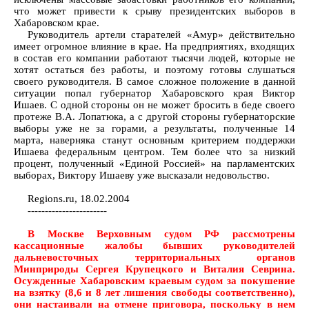
что может привести к срыву президентских выборов в
Хабаровском крае.
Руководитель артели старателей «Амур» действительно
имеет огромное влияние в крае. На предприятиях, входящих
в состав его компании работают тысячи людей, которые не
хотят остаться без работы, и поэтому готовы слушаться
своего руководителя. В самое сложное положение в данной
ситуации попал губернатор Хабаровского края Виктор
Ишаев. С одной стороны он не может бросить в беде своего
протеже В.А. Лопатюка, а с другой стороны губернаторские
выборы уже не за горами, а результаты, полученные 14
марта, наверняка станут основным критерием поддержки
Ишаева федеральным центром. Тем более что за низкий
процент, полученный «Единой Россией» на парламентских
выборах, Виктору Ишаеву уже высказали недовольство.
Regions.ru, 18.02.2004
-----------------------
В Москве Верховным судом РФ рассмотрены
кассационные жалобы бывших руководителей
дальневосточных территориальных органов
Минприроды Сергея Крупецкого и Виталия Севрина.
Осужденные Хабаровским краевым судом за покушение
на взятку (8,6 и 8 лет лишения свободы соответственно),
они настаивали на отмене приговора, поскольку в нем