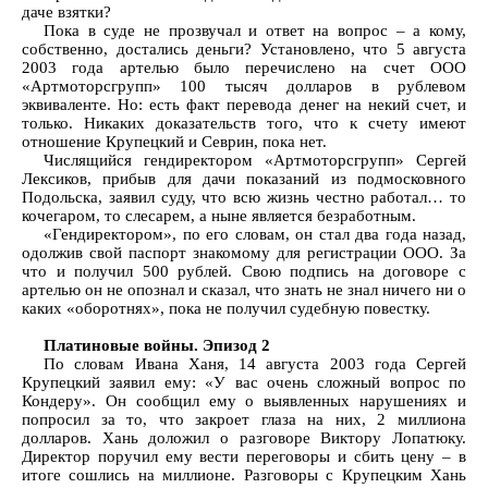
даче взятки?
Пока в суде не прозвучал и ответ на вопрос – а кому,
собственно, достались деньги? Установлено, что 5 августа
2003 года артелью было перечислено на счет ООО
«Артмоторсгрупп» 100 тысяч долларов в рублевом
эквиваленте. Но: есть факт перевода денег на некий счет, и
только. Никаких доказательств того, что к счету имеют
отношение Крупецкий и Севрин, пока нет.
Числящийся гендиректором «Артмоторсгрупп» Сергей
Лексиков, прибыв для дачи показаний из подмосковного
Подольска, заявил суду, что всю жизнь честно работал… то
кочегаром, то слесарем, а ныне является безработным.
«Гендиректором», по его словам, он стал два года назад,
одолжив свой паспорт знакомому для регистрации ООО. За
что и получил 500 рублей. Свою подпись на договоре с
артелью он не опознал и сказал, что знать не знал ничего ни о
каких «оборотнях», пока не получил судебную повестку.
Платиновые войны. Эпизод 2
По словам Ивана Ханя, 14 августа 2003 года Сергей
Крупецкий заявил ему: «У вас очень сложный вопрос по
Кондеру». Он сообщил ему о выявленных нарушениях и
попросил за то, что закроет глаза на них, 2 миллиона
долларов. Хань доложил о разговоре Виктору Лопатюку.
Директор поручил ему вести переговоры и сбить цену – в
итоге сошлись на миллионе. Разговоры с Крупецким Хань