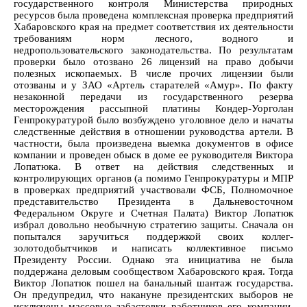
государственного контроля Министерства природных
ресурсов была проведена комплексная проверка предприятий
Хабаровского края на предмет соответствия их деятельности
требованиям норм лесного, водного и
недропользовательского законодательства. По результатам
проверки было отозвано 26 лицензий на право добычи
полезных ископаемых. В числе прочих лицензии были
отозваны и у ЗАО «Артель старателей «Амур». По факту
незаконной передачи из государственного резерва
месторождения рассыпной платины Кондер-Уорголан
Генпрокуратурой было возбуждено уголовное дело и начаты
следственные действия в отношении руководства артели. В
частности, была произведена выемка документов в офисе
компании и проведен обыск в доме ее руководителя Виктора
Лопатюка. В ответ на действия следственных и
контролирующих органов (а помимо Генпрокуратуры и МПР
в проверках предприятий участвовали ФСБ, Полномочное
представительство Президента в Дальневосточном
Федеральном Округе и Счетная Палата) Виктор Лопатюк
избрал довольно необычную стратегию защиты. Сначала он
попытался заручиться поддержкой своих коллег-
золотодобытчиков и написать коллективное письмо
Президенту России. Однако эта инициатива не была
поддержана деловым сообществом Хабаровского края. Тогда
Виктор Лопатюк пошел на банальный шантаж государства.
Он предупредил, что накануне президентских выборов не
исключены массовые забастовки работников его компании,