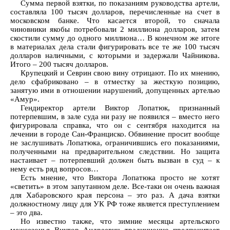
Сумма первой взятки, по показаниям руководства артели,
составляла 100 тысяч долларов, перечисленные на счет в
московском банке. Что касается второй, то сначала
чиновники якобы потребовали 2 миллиона долларов, затем
скостили сумму до одного миллиона… В конечном же итоге
в материалах дела стали фигурировать все те же 100 тысяч
долларов наличными, с которыми и задержали Чайникова.
Итого – 200 тысяч долларов.
Крупецкий и Севрин свою вину отрицают. По их мнению,
дело сфабриковано – в отместку за жесткую позицию,
занятую ими в отношении нарушений, допущенных артелью
«Амур».
Гендиректор артели Виктор Лопатюк, признанный
потерпевшим, в зале суда ни разу не появился – вместо него
фигурировала справка, что он с сентября находится на
лечении в городе Сан-Франциско. Обвинение просит вообще
не заслушивать Лопатюка, ограничившись его показаниями,
полученными на предварительном следствии. Но защита
настаивает – потерпевший должен быть вызван в суд – к
нему есть ряд вопросов…
Есть мнение, что Виктора Лопатюка просто не хотят
«светить» в этом запутанном деле. Все-таки он очень важная
для Хабаровского края персона – это раз. А дача взятки
должностному лицу для УК РФ тоже является преступлением
– это два.
Но известно также, что зимние месяцы артельского