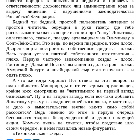
навести порядок в пользовании недрами и привлечь к
ответственности должностных лиц администрации края за
выдачу лицензий с нарушениями законодательства
Российской Федерации.
Бедный ты бедный, простой пользователь интернет и
простой читатель, берущий в руки газету, где тебе
рассказывают захватывающие истории про "папу" Лопатюка,
оплатившего, скажем, поездку артельщикам на Олимпиаду в
Солт-Лейк-Сити. Это ведь, по версии пиарщиков, тоже плохо.
Дворец спорта построил на собственные средства - плохо.
Весь город устлал плиткой собственного изготовления -
плохо. Первую частную авиакомпанию создал - плохо.
Гостиницу "Дальний Восток" вытащил из долгостроя - плохо.
Амурский йогурт и швейцарский сыр стал выпускать - и
опять плохо.
А что же тогда хорошо? Нет ответа на этот вопрос из
пиар-кабинетов Минприроды и от ее верных оруженосцев,
крайне косо смотрящих на "легитимного на первый взгляд
бизнесмена". Ну а на второй взгляд, если все-таки добавить
Лопатюку чуть-чуть западноевропейского лоска, может тогда
и дело о вымогательстве взятки как-то само собой
рассосется? Ведь именно об этом в первую очередь
беспокоятся творцы беспрецедентной и дурно пахнущей
акции. Кому-то очень не хочется, чтобы следствие шло
своим чередом, и в нем появились новые фигуранты.
«Тихоокеанская звезда».