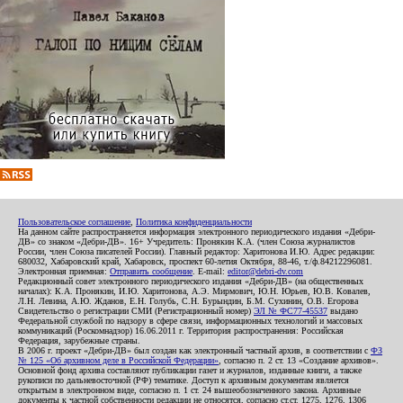
Пользовательское соглашение
,
Политика конфиденциальности
На данном сайте распространяется информация электронного периодического издания «Дебри-
ДВ» со знаком «Дебри-ДВ». 16+ Учредитель: Пронякин К.А. (член Союза журналистов
России, член Союза писателей России). Главный редактор: Харитонова И.Ю. Адрес редакции:
680032, Хабаровский край, Хабаровск, проспект 60-летия Октября, 88-46, т./ф.84212296081.
Электронная приемная:
Отправить сообщение
. E-mail:
editor@debri-dv.com
Редакционный совет электронного периодического издания «Дебри-ДВ» (на общественных
началах): К.А. Пронякин, И.Ю. Харитонова, А.Э. Мирмович, Ю.Н. Юрьев, Ю.В. Ковалев,
Л.Н. Левина, А.Ю. Жданов, Е.Н. Голубь, С.Н. Бурындин, Б.М. Сухинин, О.В. Егорова
Свидетельство о регистрации СМИ (Регистрационный номер)
ЭЛ № ФС77-45537
выдано
Федеральной службой по надзору в сфере связи, информационных технологий и массовых
коммуникаций (Роскомнадзор) 16.06.2011 г. Территория распространения: Российская
Федерация, зарубежные страны.
В 2006 г. проект «Дебри-ДВ» был создан как электронный частный архив, в соответствии с
ФЗ
№ 125 «Об архивном деле в Российской Федерации»
, согласно п. 2 ст. 13 «Создание архивов».
Основной фонд архива составляют публикации газет и журналов, изданные книги, а также
рукописи по дальневосточной (РФ) тематике. Доступ к архивным документам является
открытым в электронном виде, согласно п. 1 ст. 24 вышеобозначенного закона. Архивные
документы к частной собственности редакции не относятся, согласно ст.ст. 1275, 1276, 1306