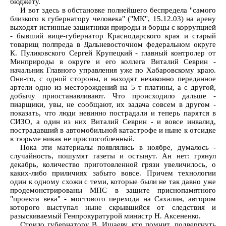
бюджету.
И вот здесь в обстановке полнейшего беспредела "самого
близкого к губернатору человека" ("МК", 15.12.03) на арену
выходят истинные защитники природы и борцы с коррупцией
- бывший вице-губернатор Краснодарского края и старый
товарищ полпреда в Дальневосточном федеральном округе
К. Пуликовского Сергей Крупецкий - главный контролер от
Минприроды в округе и его коллега Виталий Севрин -
начальник Главного управления уже по Хабаровскому краю.
Они-то, с одной стороны, и находят незаконно переданное
артели одно из месторождений на 5 т платины, а с другой,
добычу приостанавливают. Что происходило дальше -
пиарщики, увы, не сообщают, их задача совсем в другом -
показать, что люди невинно пострадали и теперь парятся в
СИЗО, а один из них Виталий Севрин - и вовсе инвалид,
пострадавший в автомобильной катастрофе и ныне к отсидке
в тюрьме никак не приспособленный.
Пока эти материалы появлялись в ноябре, думалось -
случайность, пошумят газеты и остынут. Ан нет: грянул
декабрь, количество приготовленной грязи увеличилось, о
каких-либо приличиях забыто вовсе. Причем технологии
один к одному схожи с теми, которые были не так давно уже
продемонстрированы МПС в защите приснопамятного
"проекта века" - мостового перехода на Сахалин, автором
которого выступал ныне скрывшийся от следствия и
разыскиваемый Генпрокуратурой министр Н. Аксененко.
Стоило губернатору В. Ишаеву, кто помнит, подвергнуть