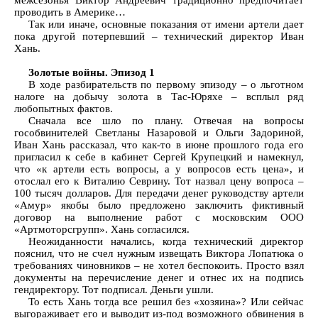
межсезонья Виктор Андреевич традиционно предпочитает
проводить в Америке…
Так или иначе, основные показания от имени артели дает
пока другой потерпевший – технический директор Иван
Хань.
Золотые войны. Эпизод 1
В ходе разбирательств по первому эпизоду – о льготном
налоге на добычу золота в Тас-Юряхе – всплыл ряд
любопытных фактов.
Сначала все шло по плану. Отвечая на вопросы
гособвинителей Светланы Назаровой и Ольги Задориной,
Иван Хань рассказал, что как-то в июне прошлого года его
пригласил к себе в кабинет Сергей Крупецкий и намекнул,
что «к артели есть вопросы, а у вопросов есть цена», и
отослал его к Виталию Севрину. Тот назвал цену вопроса –
100 тысяч долларов. Для передачи денег руководству артели
«Амур» якобы было предложено заключить фиктивный
договор на выполнение работ с московским ООО
«Артмоторсгрупп». Хань согласился.
Неожиданности начались, когда технический директор
пояснил, что не счел нужным извещать Виктора Лопатюка о
требованиях чиновников – не хотел беспокоить. Просто взял
документы на перечисление денег и отнес их на подпись
гендиректору. Тот подписал. Деньги ушли.
То есть Хань тогда все решил без «хозяина»? Или сейчас
выгораживает его и выводит из-под возможного обвинения в