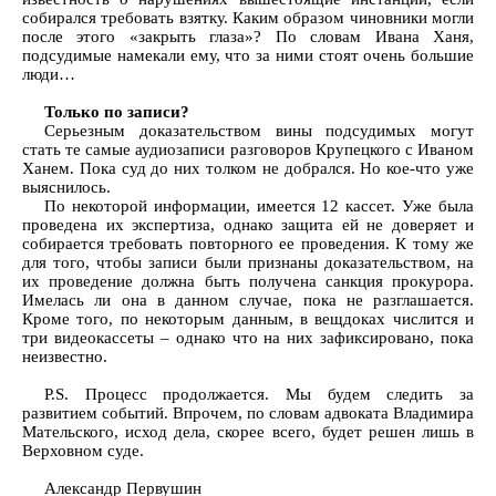
собирался требовать взятку. Каким образом чиновники могли
после этого «закрыть глаза»? По словам Ивана Ханя,
подсудимые намекали ему, что за ними стоят очень большие
люди…
Только по записи?
Серьезным доказательством вины подсудимых могут
стать те самые аудиозаписи разговоров Крупецкого с Иваном
Ханем. Пока суд до них толком не добрался. Но кое-что уже
выяснилось.
По некоторой информации, имеется 12 кассет. Уже была
проведена их экспертиза, однако защита ей не доверяет и
собирается требовать повторного ее проведения. К тому же
для того, чтобы записи были признаны доказательством, на
их проведение должна быть получена санкция прокурора.
Имелась ли она в данном случае, пока не разглашается.
Кроме того, по некоторым данным, в вещдоках числится и
три видеокассеты – однако что на них зафиксировано, пока
неизвестно.
P.S. Процесс продолжается. Мы будем следить за
развитием событий. Впрочем, по словам адвоката Владимира
Мательского, исход дела, скорее всего, будет решен лишь в
Верховном суде.
Александр Первушин