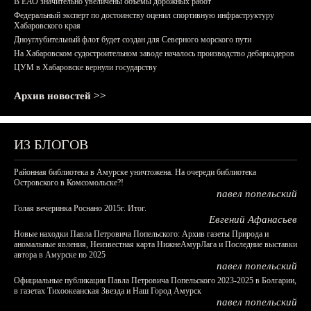
В ЕАО значительно увеличены объемы дорожных работ
Федеральный эксперт по достоинству оценил спортивную инфраструктуру
Хабаровского края
Дноуглубительный флот будет создан для Северного морского пути
На Хабаровском судостроительном заводе началось производство дебаркадеров
ЦУМ в Хабаровске вернули государству
Архив новостей >>
ИЗ БЛОГОВ
Районная библиотека в Амурске уничтожена. На очереди библиотека
Островского в Комсомольске?!
павел попельский
Голая вечеринка Роснано 2015г. Итог.
Евгений Афанасьев
Новые находки Павла Петровича Попельского: Архив газеты Природа и
аномальные явления, Неизвестная карта НижнеАмурЛага и Последние выставки
автора в Амурске по 2025
павел попельский
Официальные публикации Павла Петровича Попельского 2023-2025 в Болгарии,
в газетах Тихоокеанская Звезда и Наш Город Амурск
павел попельский