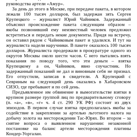
руководства артели «Амур».
За день до этого в Москве, при передаче пакета, в котором
лежали 100 тысяч долларов, был задержан зять Сергея
Крупецкого – журналист Юрий Чайников. Задержанный
объяснил происхождение пакета следующим образом –
якобы позвонивший ему неизвестный человек предложил
встретиться и передать некие документы. Придя на встречу,
он оставил рядом с Чайниковым пакет и удалился. И тут на
журналиста надели наручники. В пакете оказалось 100 тысяч
долларов. Журналиста продержали в прокуратуре одного из
округов Москвы около шести часов. С него пытались взять
показания по поводу того, что эти деньги – взятка
Крупецкому а он, Чайников, явно соучастник. Но
задержанный показаний не дал и виновным себя не признал.
Его отпустили, записав в свидетели. А Крупецкий с
Севриным на следующий день оказались в Хабаровском
СИЗО, где пребывают и по сей день.
Предъявленное им обвинение в вымогательстве взятки в
крупном размере группой лиц по предварительному сговору
(п. «а», «в», «г» ч. 4 ст. 290 УК РФ) состоит из двух
эпизодов. В первом случае взятка предполагалась якобы за
содействие в закреплении за артелью льготного налога на
добычу золота на месторождении Тас-Юрях. Во втором – за
снятие вопроса о выявленном нарушении: незаконной
постановке на баланс артели месторождения платины
Кондер-Уоргалан.