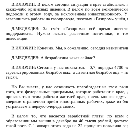
В.ИЛЮХИН: В целом сегодня ситуация в крае стабильная, п
каких-либо кризисных явлений. В целом по всем экономическ
подросли к этому году, за исключением инвестиционного. У
завершились работы на газопроводе, поэтому «Газпром» ушёл, 
Д.МЕДВЕДЕВ: За счёт «Газпрома» всё время инвести
поддерживать. Нужно искать различные источники, в то
инвестиции.
В.ИЛЮХИН: Конечно. Мы, к сожалению, сегодня незначитель
Д.МЕДВЕДЕВ: А безработица какая сейчас?
В.ИЛЮХИН: Сегодня у нас показатель – 0,7, порядка 4700 ч
зарегистрированных безработных, а латентная безработица – п
тысяч.
Но Вы знаете, у нас сезонность преобладает на этом рын
того, что федеральные программы, которые работают в крае,
привлекать к этим работам жителей края, очень многие идут.
впервые ограничили приём иностранных рабочих, даже из бл
устраиваем в первую очередь своих.
В целом то, что касается заработной платы, по всем 
образовании мы вышли в декабре на 46 тысяч рублей, достат
такой рост. С 1 января этого года на 22 процента повысили з