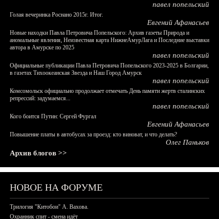
павел попельский
Голая вечеринка Роснано 2015г. Итог.
Евгений Афанасьев
Новые находки Павла Петровича Попельского: Архив газеты Природа и
аномальные явления, Неизвестная карта НижнеАмурЛага и Последние выставки
автора в Амурске по 2025
павел попельский
Официальные публикации Павла Петровича Попельского 2023-2025 в Болгарии,
в газетах Тихоокеанская Звезда и Наш Город Амурск
павел попельский
Комсомольск официально продолжает отмечать День памяти жертв сталинских
репрессий: задумаемся...
павел попельский
Кого боится Путин: Сергей Фургал
Евгений Афанасьев
Повышение платы в автобусах за проезд: кто виноват, и что делать?
Олег Паньков
Архив блогов >>
НОВОЕ НА ФОРУМЕ
Трилогия "Китобои" А. Вахова.
Охранник спит - смена идёт