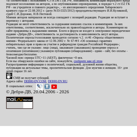
«В соответствии с положением ч.3 ст.196 ГПК РФ, обязанность компенсации морального вреда
подлежит возложению на авторов, а по опубликованию опровержения, в порядке ч.2 ст.152 ГК
РФ - на учредителя и главного редактор», - из апелляционного определения Хабаровского
краевого суда от 22.08.2012 г. (дело №33-5325/2012) председательствующего И.И.Куликовой,
судей С.И.Дорожко, Н.В.Пестовой.
Мнения авторов материалов не всегда совпадают с позицией редакции. Редакция не вступает в
переписку с авторами.
Редакция не несет ответственность за содержание внешних ссылок и комментариев. За них
ответственны, соответственно, исключительно их правообладатели и авторы. Комментарии на
сайте приравнены к выражению мнения. Блоги и форум не входят в электронное периодическое
издание «Дебри-ДВ», ответственность за достоверность и наполняемость несут авторы.
Политические опросы/голосования проводятся согласно ч.2. ст.46 «Опросы общественного
мнения» Федерального закона от 12.06.2002 г. № 67-ФЗ «Об основных гарантиях
избирательных прав и права на участие в референдуме граждан Российской Федерации»;
считать, там где не указано: лицо (лица), заказавшее (заказавших) проведение опроса и
оплатившее (оплативших) указанную публикацию (обнародование) - едино - сайт, без оплаты -
безвозмездно/бесплатно.
Часовой пояс сервера UTC+11 (AEST), фактически +8 мск.
Если вы обнаружили ошибки на сайте, пожалуйста,
сообщите нам об этом
.
Распространение информации о политической, социальной, духовной жизни общества,
публикации на актуальные темы, просветительские функции. Для мужчин и женщин. 16+ для
детей старше 16 лет.
СМИ не получает субсидий.
Адреса сайта:
DEBRI-DV.COM
,
DEBRI-DV.RU
.
В социальных сетях:
© Дебри-ДВ, 20.04.2006 - 2026