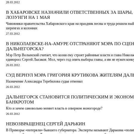
28.03.2012
В ХАБАРОВСКЕ НАЗНАЧИЛИ ОТВЕТСТВЕННЫХ ЗА ШАРЫ,
ЛОЗУНГИ НА 1 МАЯ
Чиновники правительства Хабаровского края на праздник весны и труда решили вый
шеренгах и колоннах
27.03.2012
В НИКОЛАЕВСКЕ-НА-АМУРЕ ОТСТРАНЯЮТ МЭРА ПО СЦЕ
ДАЛЬНЕГОРСКА?
Мэр Петр Волынский считает, что козни ему строят районные власти и глава Никола
единоросс Сергей Лысаков. Мол, через год опять выборы главы, а им не нужен конк
26.03.2012
СУД ВЕРНУЛ МЭРА ГРИГОРИЯ КРУТИКОВА ЖИТЕЛЯМ ДАЛ
Назначение Александра Теребилова судья отменил
26.03.2012
ДАЛЬНЕГОРСК СТАНОВИТСЯ ПОЛИТИЧЕСКИМ И ЭКОНО
БАНКРОТОМ
Кто и зачем самовольно меняет власть в северном моногороде?
26.03.2012
НЕВОЗВРАЩЕНЕЦ СЕРГЕЙ ДАРЬКИН
В Приморье «потеряли» бывшего губернатора. Эксперты называют Дарькина «поли