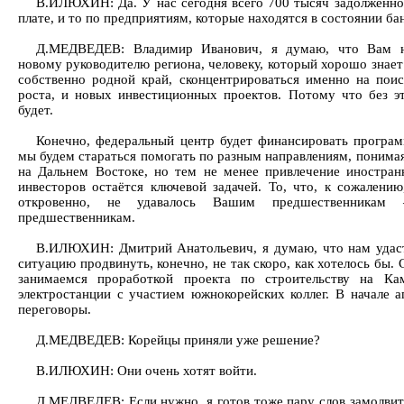
В.ИЛЮХИН: Да. У нас сегодня всего 700 тысяч задолженно
плате, и то по предприятиям, которые находятся в состоянии ба
Д.МЕДВЕДЕВ: Владимир Иванович, я думаю, что Вам н
новому руководителю региона, человеку, который хорошо знает
собственно родной край, сконцентрироваться именно на пои
роста, и новых инвестиционных проектов. Потому что без э
будет.
Конечно, федеральный центр будет финансировать програм
мы будем стараться помогать по разным направлениям, понима
на Дальнем Востоке, но тем не менее привлечение иностран
инвесторов остаётся ключевой задачей. То, что, к сожалению
откровенно, не удавалось Вашим предшественника
предшественникам.
В.ИЛЮХИН: Дмитрий Анатольевич, я думаю, что нам удаст
ситуацию продвинуть, конечно, не так скоро, как хотелось бы.
занимаемся проработкой проекта по строительству на Ка
электростанции с участием южнокорейских коллег. В начале а
переговоры.
Д.МЕДВЕДЕВ: Корейцы приняли уже решение?
В.ИЛЮХИН: Они очень хотят войти.
Д.МЕДВЕДЕВ: Если нужно, я готов тоже пару слов замолвит