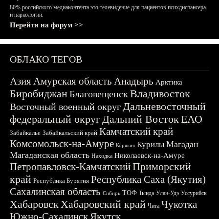
80% российского медиаконтента это телевидение для пациентов психдиспансера
и наркологии.
Перейти на форум >>
ОБЛАКО ТЕГОВ
Азия
Амурская область
Анадырь
Арктика
Биробиджан
Владивосток
Благовещенск
Дальневосточный
Восточный военный округ
федеральный округ
Дальний Восток
ЕАО
Камчатский край
Забайкалье
Забайкальский край
Комсомольск-на-Амуре
Магадан
Курилы
Корякия
Магаданская область
Николаевск-на-Амуре
Находка
Приморский
Петропавловск-Камчатский
край
Республика Саха (Якутия)
Республика Бурятия
Сахалинская область
ТОФ
Тында
Улан-Удэ
Уссурийск
Сибирь
Хабаровск
Хабаровский край
Чукотка
Чита
Южно-Сахалинск
Якутск