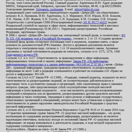
России, член Союза писателей России). Главный редактор: Харитонова И.Ю. Адрес редакции:
680032, Хабаровский край, Хабаровск, проспект 60-летия Октября, 88-46, т./ф.84212296081.
Электронная приемная:
Отправить сообщение
. E-mail:
editor@debri-dv.com
Редакционный совет электронного периодического издания «Дебри-ДВ» (на общественных
началах): К.А. Пронякин, И.Ю. Харитонова, А.Э. Мирмович, Ю.Н. Юрьев, Ю.В. Ковалев,
Л.Н. Левина, А.Ю. Жданов, Е.Н. Голубь, С.Н. Бурындин, Б.М. Сухинин, О.В. Егорова
Свидетельство о регистрации СМИ (Регистрационный номер)
ЭЛ № ФС77-45537
выдано
Федеральной службой по надзору в сфере связи, информационных технологий и массовых
коммуникаций (Роскомнадзор) 16.06.2011 г. Территория распространения: Российская
Федерация, зарубежные страны.
В 2006 г. проект «Дебри-ДВ» был создан как электронный частный архив, в соответствии с
ФЗ
№ 125 «Об архивном деле в Российской Федерации»
, согласно п. 2 ст. 13 «Создание архивов».
Основной фонд архива составляют публикации газет и журналов, изданные книги, а также
рукописи по дальневосточной (РФ) тематике. Доступ к архивным документам является
открытым в электронном виде, согласно п. 1 ст. 24 вышеобозначенного закона. Архивные
документы к частной собственности редакции не относятся, согласно ст.ст. 1275, 1276, 1306
Гражданского кодекса РФ
.
Согласно ч.2. п.3. ст.17 «Ответственность за правонарушения в сфере информации,
информационных технологий и защиты информации»
Закона РФ «Об информации,
информационных технологиях и о защите информации» (ФЗ-149 от 27.07.06 г.)
архив «Дебри-
ДВ», хранящий информацию, гражданско-правовую ответственность за распространение
информации не несет. Сайт и редакция основываются и работают на основании ст.8 «Право на
доступ к информации» ФЗ-149.
Согласно пп.3,4,6 ст.57 Закона РФ «О СМИ», «Редакция, главный редактор, журналист не несут
ответственности за распространение сведений, не соответствующих действительности и
порочащих честь и достоинство граждан и организаций, либо ущемляющих права и законные
интересы граждан, либо представляющих собой злоупотребление свободой массовой
информации и (или) правами журналиста: ...если они являются дословным воспроизведением
сообщений и материалов или их фрагментов, распространенных другим средством массовой
информации (а также сообщения, переданные в пресс-релизах и информация государственных,
общественных организаций и объединений), которое может быть установлено и привлечено к
ответственности за данное нарушение законодательства Российской Федерации о средствах
массовой информации».
Согласно абз.3, п.13 Постановления Пленума Верховного Суда РФ №16 от 15 июня 2010 года
«О практике применения судами Закона РФ «О средствах массовой информации», «по делам,
вытекающим из содержания распространенной информации, распространитель не является
надлежащим ответчиком, поскольку исходя из положений Закона РФ «О средствах массовой
информации» не вправе вмешиваться в деятельность редакции, в ходе которой определяется
содержание сообщений и материалов».
Воспользуйтесь «Правом на ответ» (ст.46 Закона РФ «О СМИ»).