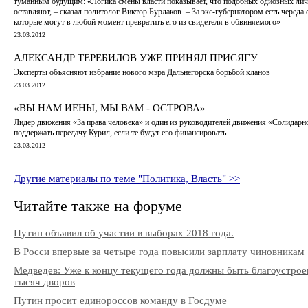
туманным будущим: «Логика смены власти показывает, что подобных одиозных личн
оставляют, – сказал политолог Виктор Бурлаков. – За экс-губернатором есть череда
которые могут в любой момент превратить его из свидетеля в обвиняемого»
23.03.2012
АЛЕКСАНДР ТЕРЕБИЛОВ УЖЕ ПРИНЯЛ ПРИСЯГУ
Эксперты объясняют избрание нового мэра Дальнегорска борьбой кланов
23.03.2012
«ВЫ НАМ ИЕНЫ, МЫ ВАМ - ОСТРОВА»
Лидер движения «За права человека» и один из руководителей движения «Солидарн
поддержать передачу Курил, если те будут его финансировать
23.03.2012
Другие материалы по теме "Политика, Власть" >>
Читайте также на форуме
Путин объявил об участии в выборах 2018 года.
В Росси впервые за четыре года повысили зарплату чиновникам
Медведев: Уже к концу текущего года должны быть благоустрое
тысяч дворов
Путин просит единороссов команду в Госдуме