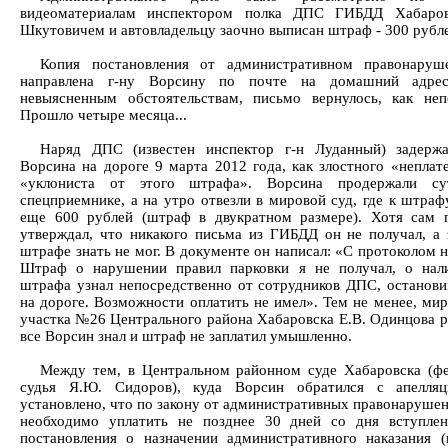
видеоматериалам инспектором полка ДПС ГИБДД Хабаров
Шкутовичем и автовладельцу заочно выписан штраф - 300 рубл
Копия постановления от административном правонаруш
направлена г-ну Ворсину по почте на домашний адре
невыясненным обстоятельствам, письмо вернулось, как неп
Прошло четыре месяца...
Наряд ДПС (известен инспектор г-н Луданный) задержа
Ворсина на дороге 9 марта 2012 года, как злостного «неплат
«уклониста от этого штрафа». Ворсина продержали су
спецприемнике, а на утро отвезли в мировой суд, где к штраф
еще 600 рублей (штраф в двукратном размере). Хотя сам 
утверждал, что никакого письма из ГИБДД он не получал, а 
штрафе знать не мог. В документе он написал: «С протоколом н
Штраф о нарушении правил парковки я не получал, о нал
штрафа узнал непосредственно от сотрудников ДПС, останов
на дороге. Возможности оплатить не имел». Тем не менее, мир
участка №26 Центрального района Хабаровска Е.В. Одинцова р
все Ворсин знал и штраф не заплатил умышленно.
Между тем, в Центральном районном суде Хабаровска (ф
судья Я.Ю. Сидоров), куда Ворсин обратился с апелляц
установлено, что по закону от административных правонаруше
необходимо уплатить не позднее 30 дней со дня вступле
постановления о назначении административного наказания (