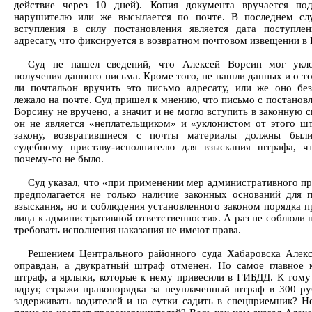
действие через 10 дней). Копия документа вручается по
нарушителю или же высылается по почте. В последнем сл
вступления в силу постановления является дата поступле
адресату, что фиксируется в возвратном почтовом извещении в
Суд не нашел сведений, что Алексей Ворсин мог укло
получения данного письма. Кроме того, не нашли данных и о т
ли почтальон вручить это письмо адресату, или же оно бе
лежало на почте. Суд пришел к мнению, что письмо с постанов
Ворсину не вручено, а значит и не могло вступить в законную с
он не является «неплательщиком» и «уклонистом от этого ш
закону, возвратившиеся с почты материалы должны были
судебному приставу-исполнителю для взыскания штрафа, ч
почему-то не было.
Суд указал, что «при применении мер административного п
предполагается не только наличие законных оснований для 
взыскания, но и соблюдения установленного законом порядка п
лица к административной ответственности». А раз не соблюли 
требовать исполнения наказания не имеют права.
Решением Центрального районного суда Хабаровска Алек
оправдан, а двукратный штраф отменен. Но самое главное 
штраф, а ярлыки, которые к нему привесили в ГИБДД. К тому 
вдруг, стражи правопорядка за неуплаченный штраф в 300 ру
задерживать водителей и на сутки садить в спецприемник? Н