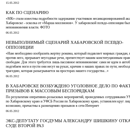
15.05.2012
КАК ПО СЦЕНАРИЮ
«МК» стали известны подробности задержания участников несанкционированной акц
Хабаровске - осколка от «Марша миллионов». У хабаровской псевдо-оппозиции был
неповиновения власти. ФОТО
06.05.2012
НЕВЫПОЛНИМЫЙ СЦЕНАРИЙ ХАБАРОВСКОЙ ПСЕВДО-
ОППОЗИЦИИ
«Нам необходимо изобразить жертву режима, который подавляет мирных граждан
против него, прерывает неугодные речи, препятствует нашим конституционным пра
свободам. Для этого требуется лишь пассивное неповиновение: сами не идем в автобу
подгибаем ноги и пусти они несут на руках; кричим о наших правах по пути; необхо
трагедию, которая разыгрывается на просторах нашего государства...»
06.05.2012
В ХАБАРОВСКЕ ВОЗБУЖДЕНО УГОЛОВНОЕ ДЕЛО ПО ФАК
ПРИЗЫВОВ К МАССОВЫМ БЕСПОРЯДКАМ
По результатам оперативно-розыскных мероприятий, проведенных сотрудниками 
по Хабаровскому краю и УФСБ России по Хабаровскому краю, установлен круг лиц,
возможно, причастны к размещению призывов в сети Интернет
06.05.2012
ЭКС-ДЕПУТАТУ ГОСДУМЫ АЛЕКСАНДРУ ШИШКИНУ ОТКА
СУДЕ ВТОРОЙ РАЗ