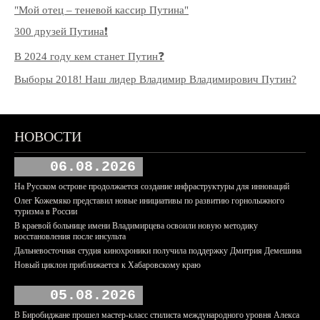
"Мой отец – теневой кассир Путина"
300 друзей Путина❗️
В 2024 году кем станет Путин❓
Выборы 2018! Наш лидер Владимир Владимирович Путин?
НОВОСТИ
06.08.2026
На Русском острове продолжается создание инфраструктуры для инноваций
Олег Кожемяко представил новые инициативы по развитию горнолыжного
туризма в России
В краевой больнице имени Владимирцева освоили новую методику
восстановления после инсульта
Дальневосточная студия кинохроники получила поддержку Дмитрия Демешина
Новый циклон приближается к Хабаровскому краю
05.08.2026
В Биробиджане прошел мастер-класс стилиста международного уровня Алекса