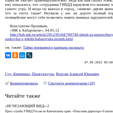
плана не хватает правонарушителей? Ведь как нам сказал Алек
ему показалось, что сотрудники ГИБДД караулили его машину ч
самого утра. И когда он выехал в город, «ловили» двумя экип
что за охота такая? Неужели у нас на дороге полный по
полицейские могут себе позволить ловить мнимых нарушителей
Константин Пронякин,
«МК в Хабаровске», 04.05.12
http://hab.mk.ru/article/2012/05/04/700740-shtraf-za-nepravilnu
parkovku-v-gibdd-habarovska-protuh.html
.
см. также:
Тайна порванного кармана раскрыта
07.05.2012 05:50
Суд, Криминал, Прокуратура
,
Ворсин Алексей Юрьевич
Комментировать
Смотреть комментарии (20)
Читайте также
«ИСЧЕЗАЮЩИЙ ВИД»-2
Пресс-служба УМВД России по Камчатскому краю: «Пока вина директора «Галате