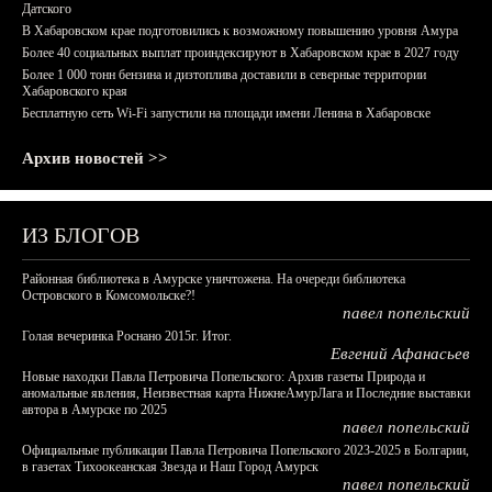
Датского
В Хабаровском крае подготовились к возможному повышению уровня Амура
Более 40 социальных выплат проиндексируют в Хабаровском крае в 2027 году
Более 1 000 тонн бензина и дизтоплива доставили в северные территории
Хабаровского края
Бесплатную сеть Wi-Fi запустили на площади имени Ленина в Хабаровске
Архив новостей >>
ИЗ БЛОГОВ
Районная библиотека в Амурске уничтожена. На очереди библиотека
Островского в Комсомольске?!
павел попельский
Голая вечеринка Роснано 2015г. Итог.
Евгений Афанасьев
Новые находки Павла Петровича Попельского: Архив газеты Природа и
аномальные явления, Неизвестная карта НижнеАмурЛага и Последние выставки
автора в Амурске по 2025
павел попельский
Официальные публикации Павла Петровича Попельского 2023-2025 в Болгарии,
в газетах Тихоокеанская Звезда и Наш Город Амурск
павел попельский