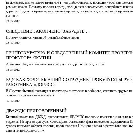
не доказана, мы не имеем права его в чем-либо обвинять, поскольку обязаны действ
рамках закона. Поэтому просим впредь, прежде чем высказывать оскорбительные п
адрес сотрудников правоохранительных органов, проверять достоверность приводим
фактов»
23.05.2012
СЛЕДСТВИЕ ЗАКОНЧЕНО. ЗАБУДЬТЕ…
Почему лишился жизни 34-летний хабаровчанин
23.05.2012
ГЕНПРОКУРАТУРА И СЛЕДСТВЕННЫЙ КОМИТЕТ ПРОВЕРЯ
ПРОКУРОРА ЯКУТИИ
Анатолия Подласенко изучают сразу два федеральных ведомства
18.05.2012
ЕДУ КАК ХОЧУ: БЫВШИЙ СОТРУДНИК ПРОКУРАТУРЫ РАС
РАБОТНИКА «ДОРИСС»
В Якутске бывший помощник прокурора выстрелил в рабочего, ставшего грудью на
только что уложенного асфальта
15.05.2012
ДВАЖДЫ ПРИГОВОРЕННЫЙ
Бывший начальник ДВЖД, преподаватель ДВГУПС повторно признан виновным в 
студента. Из приговора суда: «Бесспорно, установлен факт нанесения подсудимым 
ударов ногами в область головы, после падения Немцова на пол в результате насиль
действий подсудимого...»