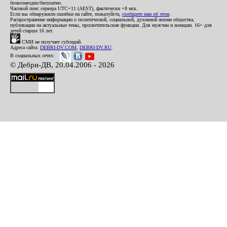
безвозмездно/бесплатно.
Часовой пояс сервера UTC+11 (AEST), фактически +8 мск.
Если вы обнаружили ошибки на сайте, пожалуйста,
сообщите нам об этом
.
Распространение информации о политической, социальной, духовной жизни общества,
публикации на актуальные темы, просветительские функции. Для мужчин и женщин. 16+ для
детей старше 16 лет.
СМИ не получает субсидий.
Адреса сайта:
DEBRI-DV.COM
,
DEBRI-DV.RU
.
В социальных сетях:
© Дебри-ДВ, 20.04.2006 - 2026