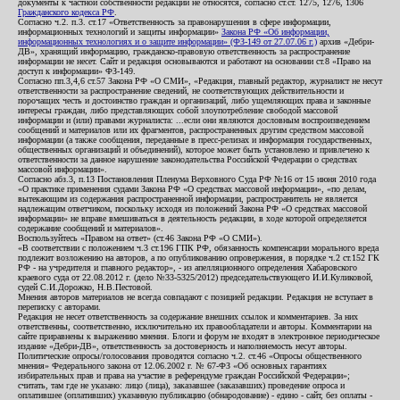
документы к частной собственности редакции не относятся, согласно ст.ст. 1275, 1276, 1306
Гражданского кодекса РФ
.
Согласно ч.2. п.3. ст.17 «Ответственность за правонарушения в сфере информации,
информационных технологий и защиты информации»
Закона РФ «Об информации,
информационных технологиях и о защите информации» (ФЗ-149 от 27.07.06 г.)
архив «Дебри-
ДВ», хранящий информацию, гражданско-правовую ответственность за распространение
информации не несет. Сайт и редакция основываются и работают на основании ст.8 «Право на
доступ к информации» ФЗ-149.
Согласно пп.3,4,6 ст.57 Закона РФ «О СМИ», «Редакция, главный редактор, журналист не несут
ответственности за распространение сведений, не соответствующих действительности и
порочащих честь и достоинство граждан и организаций, либо ущемляющих права и законные
интересы граждан, либо представляющих собой злоупотребление свободой массовой
информации и (или) правами журналиста: ...если они являются дословным воспроизведением
сообщений и материалов или их фрагментов, распространенных другим средством массовой
информации (а также сообщения, переданные в пресс-релизах и информация государственных,
общественных организаций и объединений), которое может быть установлено и привлечено к
ответственности за данное нарушение законодательства Российской Федерации о средствах
массовой информации».
Согласно абз.3, п.13 Постановления Пленума Верховного Суда РФ №16 от 15 июня 2010 года
«О практике применения судами Закона РФ «О средствах массовой информации», «по делам,
вытекающим из содержания распространенной информации, распространитель не является
надлежащим ответчиком, поскольку исходя из положений Закона РФ «О средствах массовой
информации» не вправе вмешиваться в деятельность редакции, в ходе которой определяется
содержание сообщений и материалов».
Воспользуйтесь «Правом на ответ» (ст.46 Закона РФ «О СМИ»).
«В соответствии с положением ч.3 ст.196 ГПК РФ, обязанность компенсации морального вреда
подлежит возложению на авторов, а по опубликованию опровержения, в порядке ч.2 ст.152 ГК
РФ - на учредителя и главного редактор», - из апелляционного определения Хабаровского
краевого суда от 22.08.2012 г. (дело №33-5325/2012) председательствующего И.И.Куликовой,
судей С.И.Дорожко, Н.В.Пестовой.
Мнения авторов материалов не всегда совпадают с позицией редакции. Редакция не вступает в
переписку с авторами.
Редакция не несет ответственность за содержание внешних ссылок и комментариев. За них
ответственны, соответственно, исключительно их правообладатели и авторы. Комментарии на
сайте приравнены к выражению мнения. Блоги и форум не входят в электронное периодическое
издание «Дебри-ДВ», ответственность за достоверность и наполняемость несут авторы.
Политические опросы/голосования проводятся согласно ч.2. ст.46 «Опросы общественного
мнения» Федерального закона от 12.06.2002 г. № 67-ФЗ «Об основных гарантиях
избирательных прав и права на участие в референдуме граждан Российской Федерации»;
считать, там где не указано: лицо (лица), заказавшее (заказавших) проведение опроса и
оплатившее (оплативших) указанную публикацию (обнародование) - едино - сайт, без оплаты -