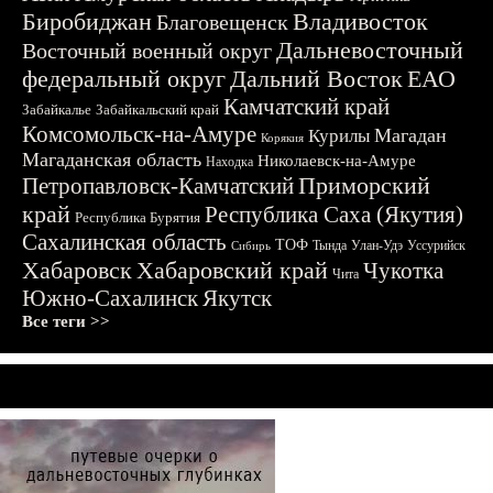
Биробиджан
Владивосток
Благовещенск
Дальневосточный
Восточный военный округ
федеральный округ
Дальний Восток
ЕАО
Камчатский край
Забайкалье
Забайкальский край
Комсомольск-на-Амуре
Магадан
Курилы
Корякия
Магаданская область
Николаевск-на-Амуре
Находка
Приморский
Петропавловск-Камчатский
край
Республика Саха (Якутия)
Республика Бурятия
Сахалинская область
ТОФ
Тында
Улан-Удэ
Уссурийск
Сибирь
Хабаровск
Хабаровский край
Чукотка
Чита
Южно-Сахалинск
Якутск
Все теги >>