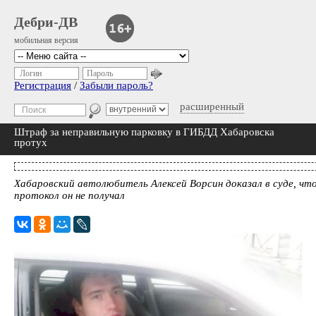
Дебри-ДВ
мобильная версия
Логин
Пароль
Регистрация
/
Забыли пароль?
расширенный
Штраф за неправильную парковку в ГИБДД Хабаровска
протух
Хабаровский автолюбитель Алексей Ворсин доказал в суде, чт
протокол он не получал