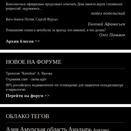
Комсомольск официально продолжает отмечать День памяти жертв сталинских
репрессий: задумаемся...
павел попельский
Кого боится Путин: Сергей Фургал
Евгений Афанасьев
Повышение платы в автобусах за проезд: кто виноват, и что делать?
Олег Паньков
Архив блогов >>
НОВОЕ НА ФОРУМЕ
Трилогия "Китобои" А. Вахова.
Охранник спит - смена идёт
80% российского медиаконтента это телевидение для пациентов психдиспансера
и наркологии.
Перейти на форум >>
ОБЛАКО ТЕГОВ
Азия
Амурская область
Анадырь
Арктика