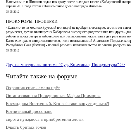
Напомним, г-н Шишкин подал иск сразу после выхода в газете «Хабаровский экспре
апреля 2011 года статьи «Полномочное древо полпреда Ишаева»
05.05.2012
ПРОКУРОРЫ. ПРОВЕРКИ
«Если кто-то из местных (русский или якут) не пройдет аттестацию, его мигом выгон
разумеется, тут же выпишут из Хабаровска очередного родственника или друга - да
работы в прокуратуре и набравшего при тестировании показатели в два раза ниже но
Какое еще нужно свидетельство того, что в возглавляемой Анатолием Подласенко п
Республики Саха (Якутия) - полный развал и наплевательство на законы расцвели в
05.05.2012
Другие материалы по теме "Суд, Криминал, Прокуратура" >>
Читайте также на форуме
Охранник спит - смена идёт
Организованная Прокурорская Мафия Приморья
Космодром Восточный. Кто всё-таки ворует деньги?!
Когнитивный диссонанс
сирота нуждаюсь в приобретении жилья
Власть бритых голов