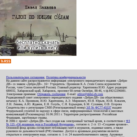
Пользовательское соглашение
,
Политика конфиденциальности
На данном сайте распространяется информация электронного периодического издания «Дебри-
ДВ» со знаком «Дебри-ДВ». 16+ Учредитель: Пронякин К.А. (член Союза журналистов
России, член Союза писателей России). Главный редактор: Харитонова И.Ю. Адрес редакции:
680032, Хабаровский край, Хабаровск, проспект 60-летия Октября, 88-46, т./ф.84212296081.
Электронная приемная:
Отправить сообщение
. E-mail:
editor@debri-dv.com
Редакционный совет электронного периодического издания «Дебри-ДВ» (на общественных
началах): К.А. Пронякин, И.Ю. Харитонова, А.Э. Мирмович, Ю.Н. Юрьев, Ю.В. Ковалев,
Л.Н. Левина, А.Ю. Жданов, Е.Н. Голубь, С.Н. Бурындин, Б.М. Сухинин, О.В. Егорова
Свидетельство о регистрации СМИ (Регистрационный номер)
ЭЛ № ФС77-45537
выдано
Федеральной службой по надзору в сфере связи, информационных технологий и массовых
коммуникаций (Роскомнадзор) 16.06.2011 г. Территория распространения: Российская
Федерация, зарубежные страны.
В 2006 г. проект «Дебри-ДВ» был создан как электронный частный архив, в соответствии с
ФЗ
№ 125 «Об архивном деле в Российской Федерации»
, согласно п. 2 ст. 13 «Создание архивов».
Основной фонд архива составляют публикации газет и журналов, изданные книги, а также
рукописи по дальневосточной (РФ) тематике. Доступ к архивным документам является
открытым в электронном виде, согласно п. 1 ст. 24 вышеобозначенного закона. Архивные