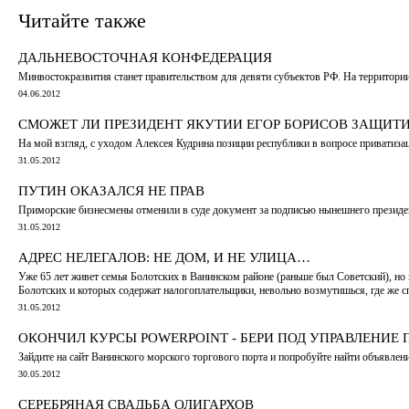
Читайте также
ДАЛЬНЕВОСТОЧНАЯ КОНФЕДЕРАЦИЯ
Минвостокразвития станет правительством для девяти субъектов РФ. На территори
04.06.2012
СМОЖЕТ ЛИ ПРЕЗИДЕНТ ЯКУТИИ ЕГОР БОРИСОВ ЗАЩИТИ
На мой взгляд, с уходом Алексея Кудрина позиции республики в вопросе приватиз
31.05.2012
ПУТИН ОКАЗАЛСЯ НЕ ПРАВ
Приморские бизнесмены отменили в суде документ за подписью нынешнего президе
31.05.2012
АДРЕС НЕЛЕГАЛОВ: НЕ ДОМ, И НЕ УЛИЦА…
Уже 65 лет живет семья Болотских в Ванинском районе (раньше был Советский), но 
Болотских и которых содержат налогоплательщики, невольно возмутишься, где же с
31.05.2012
ОКОНЧИЛ КУРСЫ POWERPOINT - БЕРИ ПОД УПРАВЛЕНИЕ 
Зайдите на сайт Ванинского морского торгового порта и попробуйте найти объявле
30.05.2012
СЕРЕБРЯНАЯ СВАДЬБА ОЛИГАРХОВ