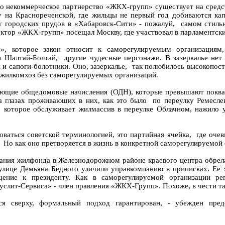
то некоммерческое партнерство «ЖКХ-групп» существует на сред
на Краснореченской, где жильцы не первый год добиваются капи
 городских прудов в «Хабаровск-Сити» - пожалуй, самом стиль
ектор «ЖКХ-групп» посещал Москву, где участвовал в парламентск
п», которое закон относит к саморегулируемым организация
ны Шалтай-Болтай, другие чудесные персонажи. В зазеркалье н
и сапоги-болотники. Оно, зазеркалье, так полюбилось высокопос
 жилкомхоз без саморегулируемых организаций.
ющие общедомовые начисления (ОДН), которые превышают покварт
а глазах проживающих в них, как это было по переулку Ремеслен
 которое обслуживает жилмассив в переулке Облачном, нажило уй
зоваться советской терминологией, это партийная ячейка, где оч
? Но как оно претворяется в жизнь в конкретной саморегулируемой
ния жилфонда в Железнодорожном районе краевого центра обрела 
лице Демьяна Бедного уличили управкомпанию в приписках. Ее х
ие к президенту. Как в саморегулируемой организации рег
лит-Сервиса» - член правления «ЖКХ-Групп». Похоже, в чести там
тся сверху, формальный подход гарантирован, - убежден пре