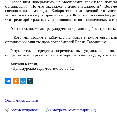
Поборники либерализма из московских кабинетов полаг
организаций. Но что оказалось в действительности? Возьм
военного авторемзавода в Хабаровске по заниженной стоимост
зарплаты на аккумуляторном заводе в Комсомольске-на-Амуре
что среди арбитражных управляющих сплошь мошенники, а само
А с появлением саморегулируемых организаций в строительс
- Кого мы вводим в заблуждение, когда множим организац
организации защиты прав потребителей Борис Гавриленко.
Разумеется, на средства, перечисляемые управляющей ком
общества игнорируются, ничего хорошего нам не дождаться ни 
Михаил Карпач,
«Приамурские ведомости», 30.05.12
.
Экономика, Деньги
Комментировать
Смотреть комментарии (2)