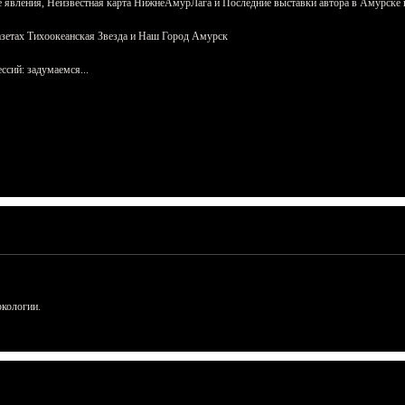
 явления, Неизвестная карта НижнеАмурЛага и Последние выставки автора в Амурске 
азетах Тихоокеанская Звезда и Наш Город Амурск
сий: задумаемся...
ркологии.