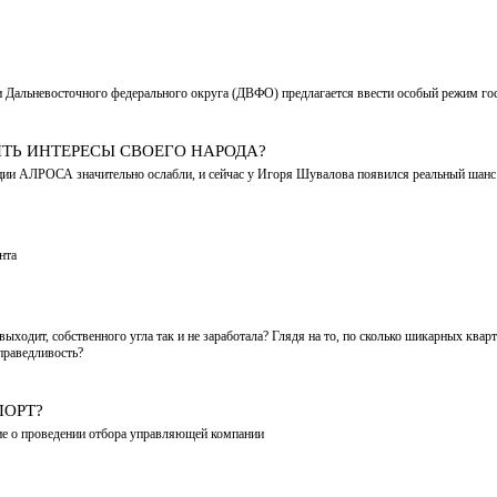
и Дальневосточного федерального округа (ДВФО) предлагается ввести особый режим го
ТЬ ИНТЕРЕСЫ СВОЕГО НАРОДА?
ации АЛРОСА значительно ослабли, и сейчас у Игоря Шувалова появился реальный шан
нта
выходит, собственного угла так и не заработала? Глядя на то, по сколько шикарных кв
праведливость?
ПОРТ?
ние о проведении отбора управляющей компании