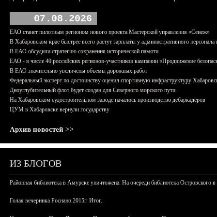
07.08.2026
ЕАО станет пилотным регионом нового проекта Мастерской управления «Сенеж»
В Хабаровском крае быстрее всего растут зарплаты у административного персонала 
В ЕАО обсудили стратегию сохранения исторической памяти
ЕАО - в числе 40 российских регионов-участников кампании «Продвижение безопас
В ЕАО значительно увеличены объемы дорожных работ
Федеральный эксперт по достоинству оценил спортивную инфраструктуру Хабаровс
Дноуглубительный флот будет создан для Северного морского пути
На Хабаровском судостроительном заводе началось производство дебаркадеров
ЦУМ в Хабаровске вернули государству
Архив новостей >>
ИЗ БЛОГОВ
Районная библиотека в Амурске уничтожена. На очереди библиотека Островского в
Голая вечеринка Роснано 2015г. Итог.