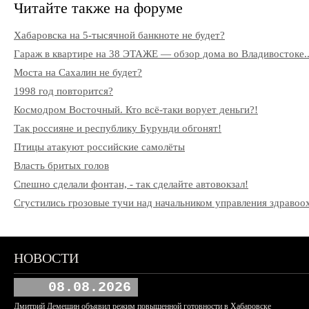
Читайте также на форуме
Хабаровска на 5-тысячной банкноте не будет?
Гараж в квартире на 38 ЭТАЖЕ — обзор дома во Владивостоке..
Моста на Сахалин не будет?
1998 год повторится?
Космодром Восточный. Кто всё-таки ворует деньги?!
Так россияне и республику Бурунди обгонят!
Птицы атакуют российские самолёты
Власть бритых голов
Спешно сделали фонтан, - так сделайте автовокзал!
Сгустились грозовые тучи над начальником управления здрав
НОВОСТИ
08.08.2026
Дмитрий Демешин объявил режим повышенной готовности в Хабаровске