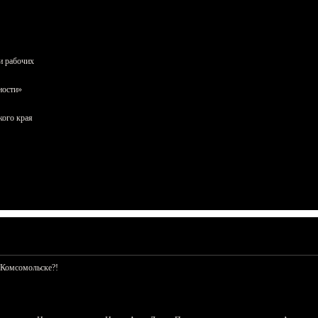
и рабочих
ности»
кого края
 Комсомольске?!