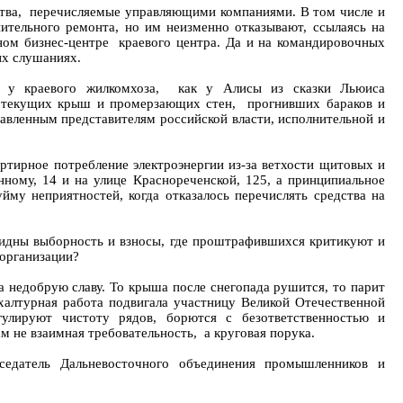
ства, перечисляемые управляющими компаниями. В том числе и
тельного ремонта, но им неизменно отказывают, ссылаясь на
ном бизнес-центре краевого центра. Да и на командировочных
их слушаниях.
м, у краевого жилкомхоза, как у Алисы из сказки Льюиса
ет текущих крыш и промерзающих стен, прогнивших бараков и
тавленным представителям российской власти, исполнительной и
ирное потребление электроэнергии из-за ветхости щитовых и
ному, 14 и на улице Краснореченской, 125, а принципиальное
му неприятностей, когда отказалось перечислять средства на
евидны выборность и взносы, где проштрафившихся критикуют и
 организации?
недобрую славу. То крыша после снегопада рушится, то парит
алтурная работа подвигала участницу Великой Отечественной
улируют чистоту рядов, борются с безответственностью и
 не взаимная требовательность, а круговая порука.
дседатель Дальневосточного объединения промышленников и