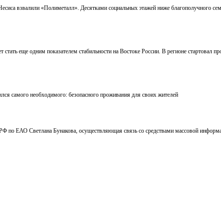
 Несиса взвалили «Полиметалл». Десятками социальных этажей ниже благополучного семе
 стать еще одним показателем стабильности на Востоке России. В регионе стартовал пр
ился самого необходимого: безопасного проживания для своих жителей
Ф по ЕАО Светлана Бунакова, осуществляющая связь со средствами массовой информаци