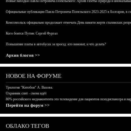
Новые находки Павла Петровича Попельского: Архив газеты Природа и аномальные
Официальные публикации Павла Петровича Попельского 2023-2025 в Болгарии, в г
Комсомольск официально продолжает отмечать День памяти жертв сталинских репрес
Кого боится Путин: Сергей Фургал
Повышение платы в автобусах за проезд: кто виноват, и что делать?
Архив блогов >>
НОВОЕ НА ФОРУМЕ
Трилогия "Китобои" А. Вахова.
Охранник спит - смена идёт
80% российского медиаконтента это телевидение для пациентов психдиспансера и на
Перейти на форум >>
ОБЛАКО ТЕГОВ