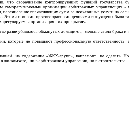
али, что сворачивание контролирующих функций государства 
ем саморегулируемые организации арбитражных управляющих - п
и, перечисление впечатляющих сумм за неоказанные услуги на сел
… Этими и иными противоправными деяниями вынуждены были зан
регулируемая организация - их прикрытие...
тве разве убавилось обманутых дольщиков, меньше стало брака и 
ии, которые не повышают профессиональную ответственность, а 
панией на содержание «ЖКХ-групп», капремонт не сделать. Но 
в жилкомхозе, ни в арбитражном управлении, ни в строительстве.