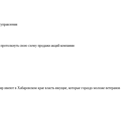
суправления
с протолкнуть свою схему продажи акций компании
артир имеют в Хабаровском крае власть имущие, которые гораздо моложе ветеранов