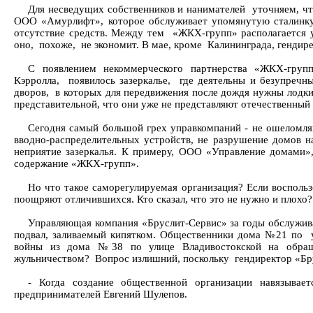
Для несведущих собственников и нанимателей уточняем, ч
ООО «Амурлифт», которое обслуживает упомянутую сталинку 
отсутствие средств. Между тем «ЖКХ-групп» располагается у
оно, похоже, не экономит. В мае, кроме Калининграда, гендир
С появлением некоммерческого партнерства «ЖКХ-груп
Кэрролла, появилось зазеркалье, где деятельны и безупреч
дворов, в которых для передвижения после дождя нужны лодки 
представительной, что они уже не представляют отечественный
Сегодня самый большой грех управкомпаний - не ошеломля
вводно-распределительных устройств, не разрушение домов н
неприятие зазеркалья. К примеру, ООО «Управление домами»,
содержание «ЖКХ-групп».
Но что такое саморегулируемая организация? Если восполь
поощряют отличившихся. Кто сказал, что это не нужно и плохо
Управляющая компания «Бруслит-Сервис» за годы обслужива
подвал, заливаемый кипятком. Общественники дома №21 по у
войны из дома №38 по улице Владивостокской на обращен
жульничеством? Вопрос излишний, поскольку гендиректор «Брус
- Когда создание общественной организации навязывае
предпринимателей Евгений Шулепов.