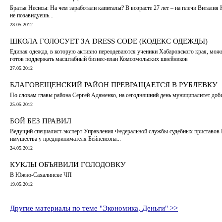
Братья Несисы: На чем заработали капиталы? В возрасте 27 лет – на плечи Виталия
не позавидуешь...
28.05.2012
ШКОЛА ГОЛОСУЕТ ЗА DRESS CODE (КОДЕКС ОДЕЖДЫ)
Единая одежда, в которую активно переодеваются ученики Хабаровского края, может
готов поддержать масштабный бизнес-план Комсомольских швейников
27.05.2012
БЛАГОВЕЩЕНСКИЙ РАЙОН ПРЕВРАЩАЕТСЯ В РУБЛЕВКУ
По словам главы района Сергей Адаменко, на сегодняшний день муниципалитет доб
25.05.2012
БОЙ БЕЗ ПРАВИЛ
Ведущий специалист-эксперт Управления Федеральной службы судебных приставов Р
имущества у предпринимателя Бейненсона...
24.05.2012
КУКЛЫ ОБЪЯВИЛИ ГОЛОДОВКУ
В Южно-Сахалинске ЧП
19.05.2012
Другие материалы по теме "Экономика, Деньги" >>