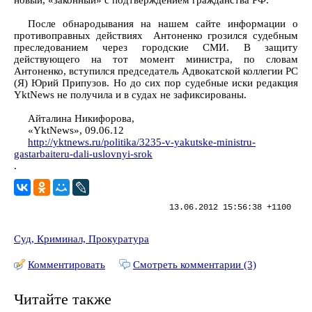
новый, «законный» с подтверждением гражданства РФ.
После обнародывания на нашем сайте информации о
противоправных действиях Антоненко грозился судебным
преследованием через городские СМИ. В защиту
действующего на тот момент министра, по словам
Антоненко, вступился председатель Адвокатской коллегии РС
(Я) Юрий Припузов. Но до сих пор судебные иски редакция
YktNews не получила и в судах не зафиксированы.
Айталина Никифорова,
«YktNews», 09.06.12
http://yktnews.ru/politika/3235-v-yakutske-ministru-
gastarbaiteru-dali-uslovnyi-srok
.
13.06.2012 15:56:38 +1100
Суд, Криминал, Прокуратура
Комментировать
Смотреть комментарии (3)
Читайте также