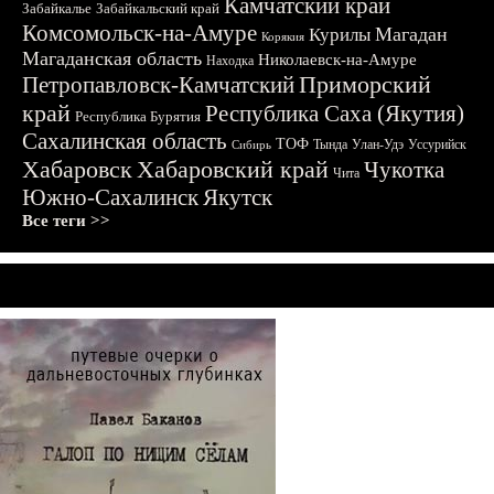
Камчатский край
Забайкалье
Забайкальский край
Комсомольск-на-Амуре
Магадан
Курилы
Корякия
Магаданская область
Николаевск-на-Амуре
Находка
Приморский
Петропавловск-Камчатский
край
Республика Саха (Якутия)
Республика Бурятия
Сахалинская область
ТОФ
Тында
Улан-Удэ
Уссурийск
Сибирь
Хабаровск
Хабаровский край
Чукотка
Чита
Южно-Сахалинск
Якутск
Все теги >>