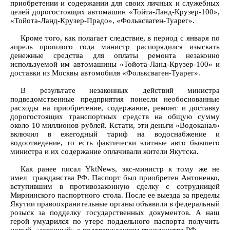
приобретении и содержании для своих личных и служебных
целей дорогостоящих автомашин «Тойта-Ланд-Крузер-100»,
«Тойота-Ланд-Крузер-Прадо», «Фольксваген-Туарег».
Кроме того, как полагает следствие, в период с января по
апрель прошлого года министр распорядился изыскать
денежные средства для оплаты ремонта незаконно
используемой им автомашины «Тойота-Ланд-Крузер-100» и
доставки из Москвы автомобиля «Фольксваген-Туарег».
В результате незаконных действий министра
подведомственные предприятия понесли необоснованные
расходы на приобретение, содержание, ремонт и доставку
дорогостоящих транспортных средств на общую сумму
около 10 миллионов рублей. Кстати, эти деньги «Водоканал»
включил в ежегодный тариф на водоснабжение и
водоотведение, то есть фактически элитные авто бывшего
министра и их содержание оплачивали жители Якутска.
Как ранее писал YktNews, экс-министр к тому же не
имел гражданства РФ. Паспорт был приобретен Антоненко,
вступившим в противозаконную сделку с сотрудницей
Мирнинского паспортного стола. После ее выезда за пределы
Якутии правоохранительные органы объявили в федеральный
розыск за подделку государственных документов. А наш
герой умудрился по утере поддельного паспорта получить