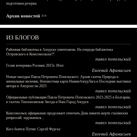
подготовки резерва
Архив новостей >>
ИЗ БЛОГОВ
Районная библиотека в Амурске уничтожена. На очереди библиотека
Островского в Комсомольске?!
павел попельский
Голая вечеринка Роснано 2015г. Итог.
Евгений Афанасьев
Новые находки Павла Петровича Попельского: Архив газеты Природа и
аномальные явления, Неизвестная карта НижнеАмурЛага и Последние выставки
автора в Амурске по 2025
павел попельский
Официальные публикации Павла Петровича Попельского 2023-2025 в Болгарии,
в газетах Тихоокеанская Звезда и Наш Город Амурск
павел попельский
Комсомольск официально продолжает отмечать День памяти жертв сталинских
репрессий: задумаемся...
павел попельский
Кого боится Путин: Сергей Фургал
Евгений Афанасьев