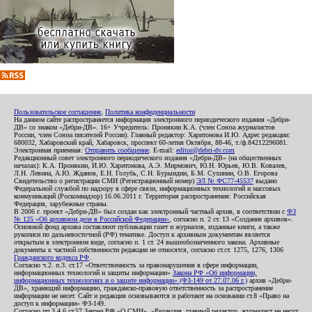
Пользовательское соглашение
,
Политика конфиденциальности
На данном сайте распространяется информация электронного периодического издания «Дебри-
ДВ» со знаком «Дебри-ДВ». 16+ Учредитель: Пронякин К.А. (член Союза журналистов
России, член Союза писателей России). Главный редактор: Харитонова И.Ю. Адрес редакции:
680032, Хабаровский край, Хабаровск, проспект 60-летия Октября, 88-46, т./ф.84212296081.
Электронная приемная:
Отправить сообщение
. E-mail:
editor@debri-dv.com
Редакционный совет электронного периодического издания «Дебри-ДВ» (на общественных
началах): К.А. Пронякин, И.Ю. Харитонова, А.Э. Мирмович, Ю.Н. Юрьев, Ю.В. Ковалев,
Л.Н. Левина, А.Ю. Жданов, Е.Н. Голубь, С.Н. Бурындин, Б.М. Сухинин, О.В. Егорова
Свидетельство о регистрации СМИ (Регистрационный номер)
ЭЛ № ФС77-45537
выдано
Федеральной службой по надзору в сфере связи, информационных технологий и массовых
коммуникаций (Роскомнадзор) 16.06.2011 г. Территория распространения: Российская
Федерация, зарубежные страны.
В 2006 г. проект «Дебри-ДВ» был создан как электронный частный архив, в соответствии с
ФЗ
№ 125 «Об архивном деле в Российской Федерации»
, согласно п. 2 ст. 13 «Создание архивов».
Основной фонд архива составляют публикации газет и журналов, изданные книги, а также
рукописи по дальневосточной (РФ) тематике. Доступ к архивным документам является
открытым в электронном виде, согласно п. 1 ст. 24 вышеобозначенного закона. Архивные
документы к частной собственности редакции не относятся, согласно ст.ст. 1275, 1276, 1306
Гражданского кодекса РФ
.
Согласно ч.2. п.3. ст.17 «Ответственность за правонарушения в сфере информации,
информационных технологий и защиты информации»
Закона РФ «Об информации,
информационных технологиях и о защите информации» (ФЗ-149 от 27.07.06 г.)
архив «Дебри-
ДВ», хранящий информацию, гражданско-правовую ответственность за распространение
информации не несет. Сайт и редакция основываются и работают на основании ст.8 «Право на
доступ к информации» ФЗ-149.
Согласно пп.3,4,6 ст.57 Закона РФ «О СМИ», «Редакция, главный редактор, журналист не несут