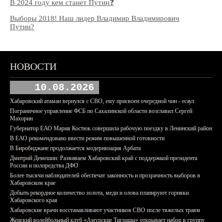
В 2024 году кем станет Путин❓
Выборы 2018! Наш лидер Владимир Владимирович
Путин?
НОВОСТИ
10.08.2026
Хабаровский атаман вернулся с СВО, ему присвоен очередной чин - есаул
Пограничное управление ФСБ по Сахалинской области возглавил Сергей
Махорин
Губернатор ЕАО Мария Костюк совершила рабочую поездку в Ленинский район
В ЕАО рекомендовано ввести режим повышенной готовности
В Биробиджане продолжается модернизация Арбата
Дмитрий Демешин: Развиваем Хабаровский край с поддержкой президента
России и полпредства ДФО
Более тысячи наблюдателей обеспечат законность и прозрачность выборов в
Хабаровском крае
Добыть рекордное количество золота, меди и олова планируют горняки
Хабаровского края
Хабаровские врачи восстанавливают участников СВО после тяжелых травм
Женский волейбольный клуб «Амурские Тигрицы» открывает набор в группу