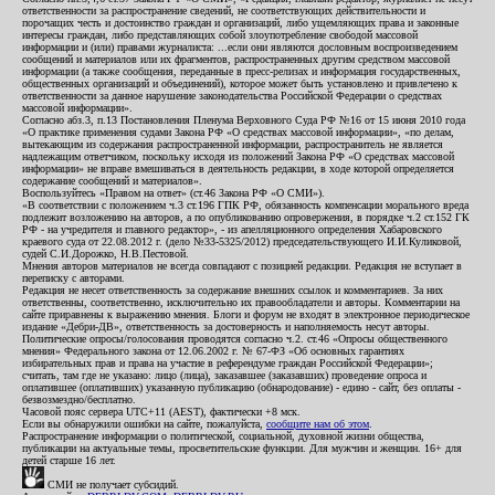
ответственности за распространение сведений, не соответствующих действительности и
порочащих честь и достоинство граждан и организаций, либо ущемляющих права и законные
интересы граждан, либо представляющих собой злоупотребление свободой массовой
информации и (или) правами журналиста: ...если они являются дословным воспроизведением
сообщений и материалов или их фрагментов, распространенных другим средством массовой
информации (а также сообщения, переданные в пресс-релизах и информация государственных,
общественных организаций и объединений), которое может быть установлено и привлечено к
ответственности за данное нарушение законодательства Российской Федерации о средствах
массовой информации».
Согласно абз.3, п.13 Постановления Пленума Верховного Суда РФ №16 от 15 июня 2010 года
«О практике применения судами Закона РФ «О средствах массовой информации», «по делам,
вытекающим из содержания распространенной информации, распространитель не является
надлежащим ответчиком, поскольку исходя из положений Закона РФ «О средствах массовой
информации» не вправе вмешиваться в деятельность редакции, в ходе которой определяется
содержание сообщений и материалов».
Воспользуйтесь «Правом на ответ» (ст.46 Закона РФ «О СМИ»).
«В соответствии с положением ч.3 ст.196 ГПК РФ, обязанность компенсации морального вреда
подлежит возложению на авторов, а по опубликованию опровержения, в порядке ч.2 ст.152 ГК
РФ - на учредителя и главного редактор», - из апелляционного определения Хабаровского
краевого суда от 22.08.2012 г. (дело №33-5325/2012) председательствующего И.И.Куликовой,
судей С.И.Дорожко, Н.В.Пестовой.
Мнения авторов материалов не всегда совпадают с позицией редакции. Редакция не вступает в
переписку с авторами.
Редакция не несет ответственность за содержание внешних ссылок и комментариев. За них
ответственны, соответственно, исключительно их правообладатели и авторы. Комментарии на
сайте приравнены к выражению мнения. Блоги и форум не входят в электронное периодическое
издание «Дебри-ДВ», ответственность за достоверность и наполняемость несут авторы.
Политические опросы/голосования проводятся согласно ч.2. ст.46 «Опросы общественного
мнения» Федерального закона от 12.06.2002 г. № 67-ФЗ «Об основных гарантиях
избирательных прав и права на участие в референдуме граждан Российской Федерации»;
считать, там где не указано: лицо (лица), заказавшее (заказавших) проведение опроса и
оплатившее (оплативших) указанную публикацию (обнародование) - едино - сайт, без оплаты -
безвозмездно/бесплатно.
Часовой пояс сервера UTC+11 (AEST), фактически +8 мск.
Если вы обнаружили ошибки на сайте, пожалуйста,
сообщите нам об этом
.
Распространение информации о политической, социальной, духовной жизни общества,
публикации на актуальные темы, просветительские функции. Для мужчин и женщин. 16+ для
детей старше 16 лет.
СМИ не получает субсидий.