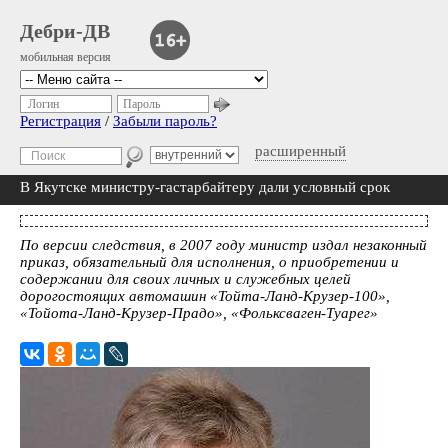
Дебри-ДВ
мобильная версия
Логин
Пароль
Регистрация
/
Забыли пароль?
расширенный
В Якутске министру-гастарбайтеру дали условный срок
По версии следствия, в 2007 году министр издал незаконный
приказ, обязательный для исполнения, о приобретении и
содержании для своих личных и служебных целей
дорогостоящих автомашин «Тойта-Ланд-Крузер-100»,
«Тойота-Ланд-Крузер-Прадо», «Фольксваген-Туарег»