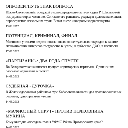
ОПРОВЕРГНУТЬ ЗНАК ВОПРОСА
Южно-Сахалинский городской суд под председательством судьи Р. Шестаковой
иск удовлетворил частично. Согласно его решению, редакция должна напечатать
опровержение нескольких строк. В том числе и вопросы корреспондента
19.06.2012
ПОТЕНЦИАЛ, КРИМИНАЛ, ФИНАЛ
Местными учеными ведется поиск новых концептуальных подходов к защите
экономических интересов государства в целом, и субъектов ДФО, в частности
17.06.2012
«ПАРТИЗАНЫ»: ДВА ГОДА СПУСТЯ
Во Владивостоке начинается процесс «приморских партизан». Один из них
рассказал адвокатам о пытках
14.06.2012
СУДЕБНАЯ «ДУРОЧКА»
В Железнодорожном районном суде Хабаровска вынесли два противоположных
решения, одно при этом утеряв
14.06.2012
«МАФИОЗНЫЙ СПРУТ» ПРОТИВ ПОЛКОВНИКА
МУХИНА
Кому выгодна «посадка» главы УФМС РФ по Приморскому краю?
14.06.2012