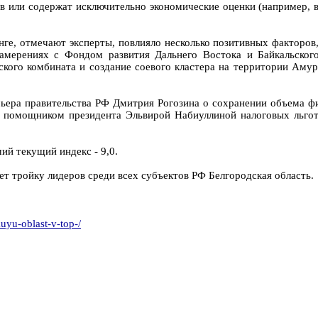
 или содержат исключительно экономические оценки (например, в
ге, отмечают эксперты, повлияло несколько позитивных факторов,
амерениях с Фондом развития Дальнего Востока и Байкальского
ского комбината и создание соевого кластера на территории Амур
емьера правительства РФ Дмитрия Рогозина о сохранении объема 
с помощником президента Эльвирой Набиуллиной налоговых льгот
й текущий индекс - 9,0.
ет тройку лидеров среди всех субъектов РФ Белгородская область.
uyu-oblast-v-top-/