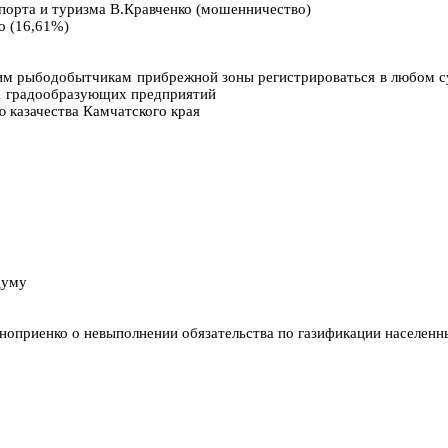
спорта и туризма В.Кравченко (мошенничество)
о (16,61%)
им рыбодобытчикам прибрежной зоны регистрироваться в любом су
11 градообразующих предприятий
 казачества Камчатского края
думу
ноприенко о невыполнении обязательства по газификации населенн