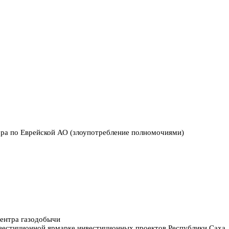
ора по Еврейской АО (злоупотребление полномочиями)
центра газодобычи
нвестиционной ярмарке инвестиционных проектов Республики Саха