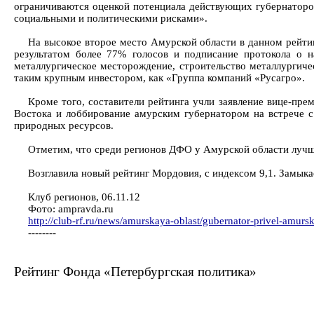
ограничиваются оценкой потенциала действующих губернаторов
социальными и политическими рисками».
На высокое второе место Амурской области в данном рейтин
результатом более 77% голосов и подписание протокола о н
металлургическое месторождение, строительство металлургиче
таким крупным инвестором, как «Группа компаний «Русагро».
Кроме того, составители рейтинга учли заявление вице-пр
Востока и лоббирование амурским губернатором на встрече 
природных ресурсов.
Отметим, что среди регионов ДФО у Амурской области лучши
Возглавила новый рейтинг Мордовия, с индексом 9,1. Замыка
Клуб регионов, 06.11.12
Фото: ampravda.ru
http://club-rf.ru/news/amurskaya-oblast/gubernator-privel-amursk
--------
Рейтинг Фонда «Петербургская политика»