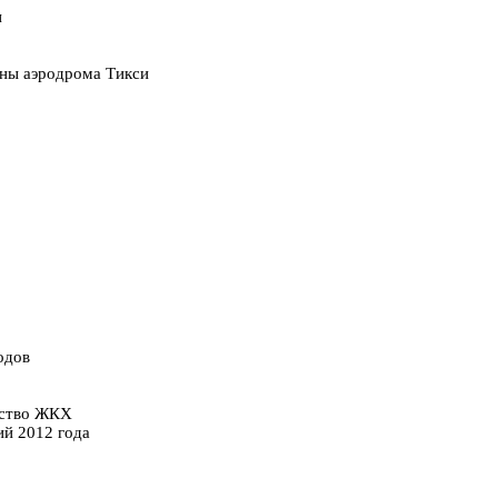
и
оны аэродрома Тикси
одов
рство ЖКХ
ий 2012 года