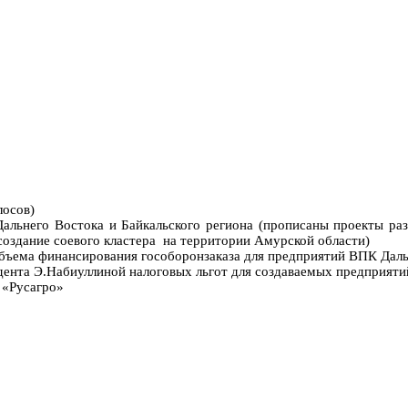
лосов)
альнего Востока и Байкальского региона (прописаны проекты раз
создание соевого кластера на территории Амурской области)
объема финансирования гособоронзаказа для предприятий ВПК Дал
дента Э.Набиуллиной налоговых льгот для создаваемых предприяти
 «Русагро»