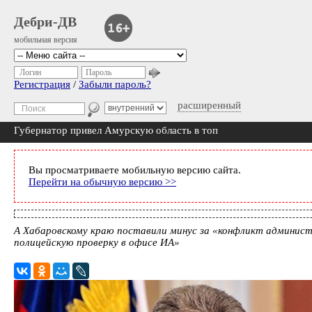
Дебри-ДВ
мобильная версия
Логин
Пароль
Регистрация
/
Забыли пароль?
расширенный
Губернатор привел Амурскую область в топ
Вы просматриваете мобильную версию сайта.
Перейти на обычную версию >>
А Хабаровскому краю поставили минус за «конфликт админист
полицейскую проверку в офисе ИА»