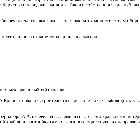
.Борисова о передаче аэропорта Тикси в собственность республик
обеспечением поселка Тикси после закрытия министерством обор
 почти полного ограничения продажи алкоголя
м опыта края в рыбной отрасли
 А.Крайнего планов строительства в регионе новых рыбоводных зав
бернатора А.Алексеева, возглавлявшего до этого краевое министе
ский край вошел в тройку самых желанных туристических направлен