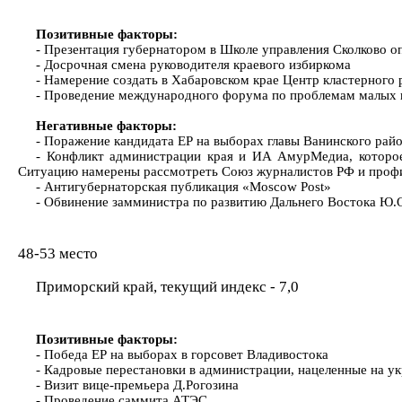
Позитивные факторы:
- Презентация губернатором в Школе управления Сколково о
- Досрочная смена руководителя краевого избиркома
- Намерение создать в Хабаровском крае Центр кластерного р
- Проведение международного форума по проблемам малых 
Негативные факторы:
- Поражение кандидата ЕР на выборах главы Ванинского райо
- Конфликт администрации края и ИА АмурМедиа, которое 
Ситуацию намерены рассмотреть Союз журналистов РФ и проф
- Антигубернаторская публикация «Moscow Post»
- Обвинение замминистра по развитию Дальнего Востока Ю.О
48-53 место
Приморский край, текущий индекс - 7,0
Позитивные факторы:
- Победа ЕР на выборах в горсовет Владивостока
- Кадровые перестановки в администрации, нацеленные на у
- Визит вице-премьера Д.Рогозина
- Проведение саммита АТЭС