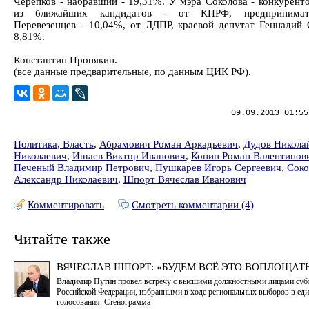
Черепков - набравший - 19,31%. У мэра Соколова - конкуренто
из ближайших кандидатов - от КПРФ, предпринимат
Перевезенцев - 10,04%, от ЛДПР, краевой депутат Геннадий 
8,81%.
Константин Пронякин.
(все данные предварительные, по данным ЦИК РФ).
09.09.2013 01:55
Политика, Власть
,
Абрамович Роман Аркадьевич
,
Дудов Никола
Николаевич
,
Ишаев Виктор Иванович
,
Копин Роман Валентинов
Печеный Владимир Петрович
,
Пушкарев Игорь Сергеевич
,
Соко
Александр Николаевич
,
Шпорт Вячеслав Иванович
Комментировать
Смотреть комментарии (4)
Читайте также
ВЯЧЕСЛАВ ШПОРТ: «БУДЕМ ВСЁ ЭТО ВОПЛОЩАТЬ.
Владимир Путин провел встречу с высшими должностными лицами суб
Российской Федерации, избранными в ходе региональных выборов в ед
голосования. Стенограмма