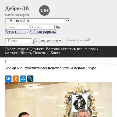
Дебри-ДВ
мобильная версия
Логин
Пароль
Регистрация
/
Забыли пароль?
расширенный
Губернаторы Дальнего Востока остались все на своих
местах: Шпорт, Печеный, Копин
Все вр.и.о. губернатора переизбраны в первом туре