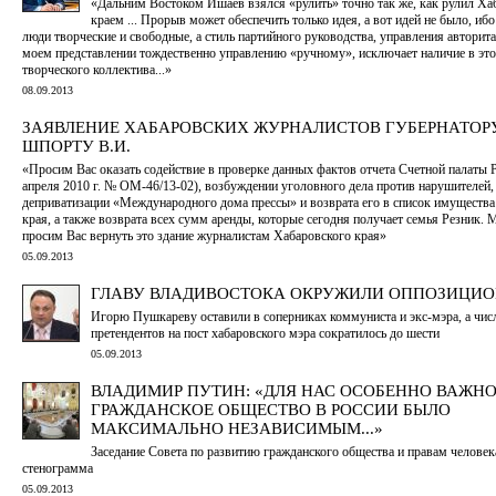
«Дальним Востоком Ишаев взялся «рулить» точно так же, как рулил Х
краем ... Прорыв может обеспечить только идея, а вот идей не было, иб
люди творческие и свободные, а стиль партийного руководства, управления авторита
моем представлении тождественно управлению «ручному», исключает наличие в это
творческого коллектива...»
08.09.2013
ЗАЯВЛЕНИЕ ХАБАРОВСКИХ ЖУРНАЛИСТОВ ГУБЕРНАТОР
ШПОРТУ В.И.
«Просим Вас оказать содействие в проверке данных фактов отчета Счетной палаты 
апреля 2010 г. № ОМ-46/13-02), возбуждении уголовного дела против нарушителей,
деприватизации «Международного дома прессы» и возврата его в список имущества
края, а также возврата всех сумм аренды, которые сегодня получает семья Резник.
просим Вас вернуть это здание журналистам Хабаровского края»
05.09.2013
ГЛАВУ ВЛАДИВОСТОКА ОКРУЖИЛИ ОППОЗИЦИ
Игорю Пушкареву оставили в соперниках коммуниста и экс-мэра, а чис
претендентов на пост хабаровского мэра сократилось до шести
05.09.2013
ВЛАДИМИР ПУТИН: «ДЛЯ НАС ОСОБЕННО ВАЖНО
ГРАЖДАНСКОЕ ОБЩЕСТВО В РОССИИ БЫЛО
МАКСИМАЛЬНО НЕЗАВИСИМЫМ...»
Заседание Совета по развитию гражданского общества и правам человек
стенограмма
05.09.2013