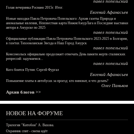
павел попельский
Голая вечеринка Роснано 2015г. Итог.
Евгений Афанасьев
Новые находки Павла Петровича Попельского: Архив газеты Природа и
аномальные явления, Неизвестная карта НижнеАмурЛага и Последние выставки
автора в Амурске по 2025
павел попельский
Официальные публикации Павла Петровича Попельского 2023-2025 в Болгарии,
в газетах Тихоокеанская Звезда и Наш Город Амурск
павел попельский
Комсомольск официально продолжает отмечать День памяти жертв сталинских
репрессий: задумаемся...
павел попельский
Кого боится Путин: Сергей Фургал
Евгений Афанасьев
Повышение платы в автобусах за проезд: кто виноват, и что делать?
Олег Паньков
Архив блогов >>
НОВОЕ НА ФОРУМЕ
Трилогия "Китобои" А. Вахова.
Охранник спит - смена идёт