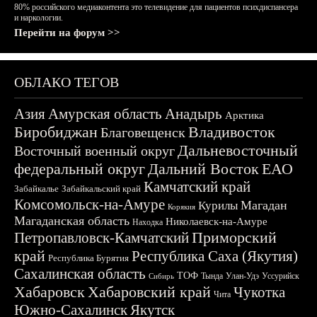
80% российского медиаконтента это телевидение для пациентов психдиспансера
и наркологии.
Перейти на форум >>
ОБЛАКО ТЕГОВ
Азия
Амурская область
Анадырь
Арктика
Биробиджан
Владивосток
Благовещенск
Дальневосточный
Восточный военный округ
федеральный округ
Дальний Восток
ЕАО
Камчатский край
Забайкалье
Забайкальский край
Комсомольск-на-Амуре
Магадан
Курилы
Корякия
Магаданская область
Николаевск-на-Амуре
Находка
Приморский
Петропавловск-Камчатский
край
Республика Саха (Якутия)
Республика Бурятия
Сахалинская область
ТОФ
Тында
Улан-Удэ
Уссурийск
Сибирь
Хабаровск
Хабаровский край
Чукотка
Чита
Южно-Сахалинск
Якутск