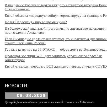
В пандемию Россия потеряла каждого четвертого ветерана Вели
Отечественной!
Китай объявил «народную войну» коронавирусу на границе с Ро
Полёт Пересильд - пир во время чумы?
Из белорусской школьной программы по литературе исключили
произведения Алексиевич
Если Википедию сделают иноагентом, то иноагентом для чинов
станет... вся наша Россия!
Гараж в квартире на 38 ЭТАЖЕ — обзор дома во Владивостоке..
Правящая коалиция ФРГ договорилась убрать слово "раса" из
конституции
Китай отказался передать ВОЗ данные о первых случаях COVID
НОВОСТИ
08.08.2026
Дмитрий Демешин объявил режим повышенной готовности в Хабаровске