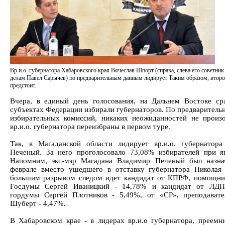
Вр.и.о. губернатора Хабаровского края Вячеслав Шпорт (справа, слева его советник
делам Павел Сарычев) по предварительным данным лидирует Таким образом, второ
предстоит.
Вчера, в единый день голосования, на Дальнем Востоке ср
субъектах Федерации избирали губернаторов. По предваритель
избирательных комиссий, никаких неожиданностей не произ
вр.и.о. губернатора переизбраны в первом туре.
Так, в Магаданской области лидирует вр.и.о. губернатор
Печеный. За него проголосовало 73,08% избирателей при я
Напомним, экс-мэр Магадана Владимир Печеный был назна
феврале вместо ушедшего в отставку губернатора Николая
большим разрывом следом идет кандидат от КПРФ, помощни
Госдумы Сергей Иваницкий - 14,78% и кандидат от ЛДПР
гордумы Сергей Плотников - 5,49%, от «СР», преподават
Шуберт - 4,47%.
В Хабаровском крае - в лидерах вр.и.о губернатора, преемн