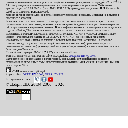
подлежит возложению на авторов, а по опубликованию опровержения, в порядке ч.2 ст.152 ГК
РФ - на учредителя и главного редактор», - из апелляционного определения Хабаровского
краевого суда от 22.08.2012 г. (дело №33-5325/2012) председательствующего И.И.Куликовой,
судей С.И.Дорожко, Н.В.Пестовой.
Мнения авторов материалов не всегда совпадают с позицией редакции. Редакция не вступает в
переписку с авторами.
Редакция не несет ответственность за содержание внешних ссылок и комментариев. За них
ответственны, соответственно, исключительно их правообладатели и авторы. Комментарии на
сайте приравнены к выражению мнения. Блоги и форум не входят в электронное периодическое
издание «Дебри-ДВ», ответственность за достоверность и наполняемость несут авторы.
Политические опросы/голосования проводятся согласно ч.2. ст.46 «Опросы общественного
мнения» Федерального закона от 12.06.2002 г. № 67-ФЗ «Об основных гарантиях
избирательных прав и права на участие в референдуме граждан Российской Федерации»;
считать, там где не указано: лицо (лица), заказавшее (заказавших) проведение опроса и
оплатившее (оплативших) указанную публикацию (обнародование) - едино - сайт, без оплаты -
безвозмездно/бесплатно.
Часовой пояс сервера UTC+11 (AEST), фактически +8 мск.
Если вы обнаружили ошибки на сайте, пожалуйста,
сообщите нам об этом
.
Распространение информации о политической, социальной, духовной жизни общества,
публикации на актуальные темы, просветительские функции. Для мужчин и женщин. 16+ для
детей старше 16 лет.
СМИ не получает субсидий.
Адреса сайта:
DEBRI-DV.COM
,
DEBRI-DV.RU
.
В социальных сетях:
© Дебри-ДВ, 20.04.2006 - 2026