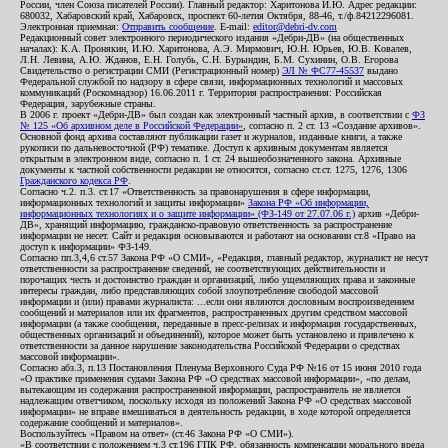
России, член Союза писателей России). Главный редактор: Харитонова И.Ю. Адрес редакции:
680032, Хабаровский край, Хабаровск, проспект 60-летия Октября, 88-46, т./ф.84212296081.
Электронная приемная:
Отправить сообщение
. E-mail:
editor@debri-dv.com
Редакционный совет электронного периодического издания «Дебри-ДВ» (на общественных
началах): К.А. Пронякин, И.Ю. Харитонова, А.Э. Мирмович, Ю.Н. Юрьев, Ю.В. Ковалев,
Л.Н. Левина, А.Ю. Жданов, Е.Н. Голубь, С.Н. Бурындин, Б.М. Сухинин, О.В. Егорова
Свидетельство о регистрации СМИ (Регистрационный номер)
ЭЛ № ФС77-45537
выдано
Федеральной службой по надзору в сфере связи, информационных технологий и массовых
коммуникаций (Роскомнадзор) 16.06.2011 г. Территория распространения: Российская
Федерация, зарубежные страны.
В 2006 г. проект «Дебри-ДВ» был создан как электронный частный архив, в соответствии с
ФЗ
№ 125 «Об архивном деле в Российской Федерации»
, согласно п. 2 ст. 13 «Создание архивов».
Основной фонд архива составляют публикации газет и журналов, изданные книги, а также
рукописи по дальневосточной (РФ) тематике. Доступ к архивным документам является
открытым в электронном виде, согласно п. 1 ст. 24 вышеобозначенного закона. Архивные
документы к частной собственности редакции не относятся, согласно ст.ст. 1275, 1276, 1306
Гражданского кодекса РФ
.
Согласно ч.2. п.3. ст.17 «Ответственность за правонарушения в сфере информации,
информационных технологий и защиты информации»
Закона РФ «Об информации,
информационных технологиях и о защите информации» (ФЗ-149 от 27.07.06 г.)
архив «Дебри-
ДВ», хранящий информацию, гражданско-правовую ответственность за распространение
информации не несет. Сайт и редакция основываются и работают на основании ст.8 «Право на
доступ к информации» ФЗ-149.
Согласно пп.3,4,6 ст.57 Закона РФ «О СМИ», «Редакция, главный редактор, журналист не несут
ответственности за распространение сведений, не соответствующих действительности и
порочащих честь и достоинство граждан и организаций, либо ущемляющих права и законные
интересы граждан, либо представляющих собой злоупотребление свободой массовой
информации и (или) правами журналиста: ...если они являются дословным воспроизведением
сообщений и материалов или их фрагментов, распространенных другим средством массовой
информации (а также сообщения, переданные в пресс-релизах и информация государственных,
общественных организаций и объединений), которое может быть установлено и привлечено к
ответственности за данное нарушение законодательства Российской Федерации о средствах
массовой информации».
Согласно абз.3, п.13 Постановления Пленума Верховного Суда РФ №16 от 15 июня 2010 года
«О практике применения судами Закона РФ «О средствах массовой информации», «по делам,
вытекающим из содержания распространенной информации, распространитель не является
надлежащим ответчиком, поскольку исходя из положений Закона РФ «О средствах массовой
информации» не вправе вмешиваться в деятельность редакции, в ходе которой определяется
содержание сообщений и материалов».
Воспользуйтесь «Правом на ответ» (ст.46 Закона РФ «О СМИ»).
«В соответствии с положением ч.3 ст.196 ГПК РФ, обязанность компенсации морального вреда