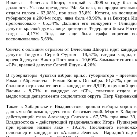
Ишаева - Вячеслав Шпорт, который в 2009-м году был на
должность Указом президента РФ. За него, по предварительн
отдали голоса - 63,08%, при явке 35,8%. Кстати, на последн
губернатора в 2004-м году, явка была 48,96%, а за Виктора И
проголосовало - 85,34%. Дальний его конкурент - Геннади
депутат краевой думы, вице-президент Федерации бокса Росси
тогда - 4,17%. Тогда же еще была графа «против в
воспользовались 5,69%.
Сейчас с большим отрывом от Вячеслава Шпорта идет кандида
депутат Госдумы Сергей Фургал - 18,57%, следом кандида
краевой депутат Виктор Постников - 10,60%. Замыкает список 
«СР», краевой депутат Сергей Ящук - 4,26%.
В губернаторы Чукотки избран вр.и.о. губернатора - преемни
Романа Абрамовича - Роман Копин. Он набрал 81,37%, при я
большим отрывом от него - кандидат от ЛДПР, окружной деп
Васина - 8,73% и кандидат от «СР», советник отдела ор
медпомощи департамента соцполитики округа Петр Черненький
Также в Хабаровске и Владивостоке прошли выборы мэров г
данным избиркомов, здесь тоже без изменений. Мэром Хабаров
действующий глава Александр Соколов - 67,57% при явке 39
Владивостока - действующий градоначальник Игорь Пушкарев
при крайней низкой явке - 19,2%. Последнего немножко
пенсионер и кандидат от «Альянса Зеленых - Народной парт