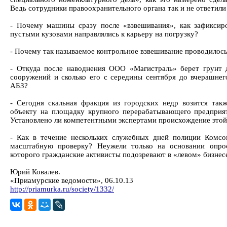
Ведь сотрудники правоохранительного органа так и не ответили
- Почему машины сразу после «взвешивания», как зафиксиро
пустыми кузовами направлялись к карьеру на погрузку?
- Почему так называемое контрольное взвешивание проводилос
- Откуда после наводнения ООО «Магистраль» берет грунт 
сооружений и сколько его с середины сентября до вчерашнег
АБЗ?
- Сегодня скальная фракция из городских недр возится та
объекту на площадку крупного перерабатывающего предприя
Установлено ли компетентными экспертами происхождение это
- Как в течение нескольких служебных дней полиции Комсо
масштабную проверку? Неужели только на основании опрос
которого гражданские активисты подозревают в «левом» бизнес
Юрий Ковалев.
«Приамурские ведомости», 06.10.13
http://priamurka.ru/society/1332/