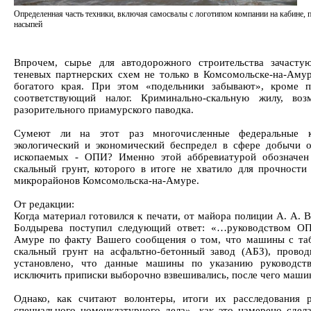
Определенная часть техники, включая самосвалы с логотипом компании на кабине, п
насыпей
Впрочем, сырье для автодорожного строительства зачасту
теневых партнерских схем не только в Комсомольске-на-Амур
богатого края. При этом «подельники забывают», кроме пр
соответствующий налог. Криминально-скальную жилу, во
разорительного приамурского паводка.
Сумеют ли на этот раз многочисленные федеральные к
экологический и экономический беспредел в сфере добычи 
ископаемых - ОПИ? Именно этой аббревиатурой обозначен 
скальный грунт, которого в итоге не хватило для прочности
микрорайонов Комсомольска-на-Амуре.
От редакции:
Когда материал готовился к печати, от майора полиции А. А. В
Болдырева поступил следующий ответ: «…руководством О
Амуре по факту Вашего сообщения о том, что машины с та
скальный грунт на асфальтно-бетонный завод (АБЗ), провод
установлено, что данные машины по указанию руководст
исключить приписки выборочно взвешивались, после чего маши
Однако, как считают волонтеры, итоги их расследования
специального номенклатурного дела», как это намерено сдел