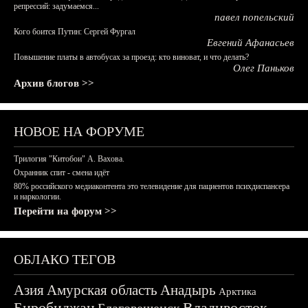
репрессий: задумаемся...
павел попельский
Кого боится Путин: Сергей Фургал
Евгений Афанасьев
Повышение платы в автобусах за проезд: кто виноват, и что делать?
Олег Паньков
Архив блогов >>
НОВОЕ НА ФОРУМЕ
Трилогия "Китобои" А. Вахова.
Охранник спит - смена идёт
80% российского медиаконтента это телевидение для пациентов психдиспансера
и наркологии.
Перейти на форум >>
ОБЛАКО ТЕГОВ
Азия
Амурская область
Анадырь
Арктика
Биробиджан
Владивосток