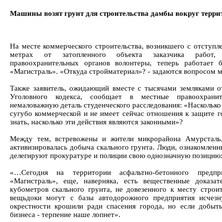
Машины возят грунт для строительства дамбы вокруг терри
На месте коммерческого строительства, возникшего с отступл
метрах от затопленного объекта заказчика работ,
правоохранительных органов волонтеры, теперь работает 
«Магистраль». «Откуда стройматериал»? - задаются вопросом 
Также заявитель, ожидающий вместе с тысячами земляками о
Уголовного кодекса, сообщает в местные правоохрани
немаловажную деталь студенческого расследования: «Насколько 
сугубо коммерческой и не имеет сейчас отношения к защите 
знать, насколько эти действия являются законными»?
Между тем, встревожены и жители микрорайона Амурсталь,
активизировалась добыча скального грунта. Люди, ознакомлен
делегируют прокуратуре и полиции свою однозначную позицию
«…Сегодня на территории асфальтно-бетонного предпр
«Магистраль», еще, наверняка, есть вещественные доказат
кубометров скального грунта, не довезенного к месту строи
вещьдоки могут с базы автодорожного предприятия исчез
окрестности крошили ради спасения города, но если добыт
бизнеса - терпение наше лопнет».