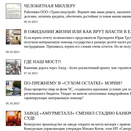
ЧЕЛОБИТНАЯ МИЛЛЕРУ
Работники ООО «Трансспецстрой»: Верните нам наши деньги, заплатите 
долгами, оплатить кредиты, обеспечить достойные условия жизни наши
09.10.2013
В ОЖИДАНИИ ЖИЗНИ ИЛИ КАК ВРУТ ВЛАСТИ В 
Если верить отчету полномочного представителя Президента Юрия Тру
получили материальную помощь государства в размере десяти тысяч ру
пострадавших. Признаюсь, верить его словам очень хочется. Но не полу
09.10.2013
ГДЕ НАШ МОСТ?!
Канатная дорога через Амур - более реалистичный проект, чем строител
07.10.2013
ПО-ПРЕЖНЕМУ В «СУХОМ ОСТАТКЕ» МЭРИИ?
Пока процветал пиар на фоне ЧС, создавались идеальные условия для х
регионального бюджета. Увидят ли жители затопленных микрорайонов К
гарантирующих материальную помощь?
05.10.2013
ЗАВОД «АМУРМЕТАЛЛ» СМЕНИЛ СТАДИЮ БАНКР
СУДЕ
Конкурсное производство на заводе открыто на шесть месяцев с правом 
Конкурсным управляющим утвержден Михаил Котов, член НП «Саморе