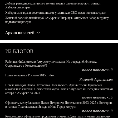
Добыть рекордное количество золота, меди и олова планируют горняки
Хабаровского края
Хабаровские врачи восстанавливают участников СВО после тяжелых травм
Женский волейбольный клуб «Амурские Тигрицы» открывает набор в группу
подготовки резерва
Архив новостей >>
ИЗ БЛОГОВ
Районная библиотека в Амурске уничтожена. На очереди библиотека
Островского в Комсомольске?!
павел попельский
Голая вечеринка Роснано 2015г. Итог.
Евгений Афанасьев
Новые находки Павла Петровича Попельского: Архив газеты Природа и
аномальные явления, Неизвестная карта НижнеАмурЛага и Последние выставки
автора в Амурске по 2025
павел попельский
Официальные публикации Павла Петровича Попельского 2023-2025 в Болгарии,
в газетах Тихоокеанская Звезда и Наш Город Амурск
павел попельский
Комсомольск официально продолжает отмечать День памяти жертв сталинских