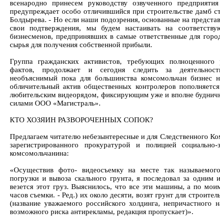
всенародно принесем руководству озвученного предприяти
предупреждает особо отличившийся при строительстве дамб ст
Болдырева. - Но если наши подозрения, основанные на предста
свои подтверждения, мы будем настаивать на соответств
бизнесменов, предпринявших в самые ответственные для горо
сырья для получения собственной прибыли.
Группа гражданских активистов, требующих полноценного 
фактов, продолжает и сегодня следить за деятельност
необъяснимый пока для большинства комсомольчан бизнес н
обличительный актив общественных контролеров пополняетс
любительским видеорядом, фиксирующим уже и вполне будничн
силами ООО «Магистраль».
КТО ХОЗЯИН РАЗВОРОЧЕННЫХ СОПОК?
Предлагаем читателю небезынтересные и для Следственного Ко
зарегистрированного прокуратурой и полицией социально-з
комсомольчанина:
«Осуществив фото- видеосъемку на месте так называемого
погрузки и вывоза скального грунта, я последовал за одним и
везется этот груз. Выяснилось, что все эти машины, а по мои
часов съемки. - Ред.) их около десяти, возят грунт для строит
(название уважаемого российского холдинга, непричастного 
возможного риска антирекламы, редакция пропускает)».