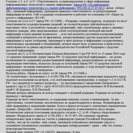
Согласно ч.2. п.3. ст.17 «Ответственность за правонарушения в сфере информации,
информационных технологий и защиты информации»
Закона РФ «Об информации,
информационных технологиях и о защите информации» (ФЗ-149 от 27.07.06 г.)
архив «Дебри-
ДВ», хранящий информацию, гражданско-правовую ответственность за распространение
информации не несет. Сайт и редакция основываются и работают на основании ст.8 «Право на
доступ к информации» ФЗ-149.
Согласно пп.3,4,6 ст.57 Закона РФ «О СМИ», «Редакция, главный редактор, журналист не несут
ответственности за распространение сведений, не соответствующих действительности и
порочащих честь и достоинство граждан и организаций, либо ущемляющих права и законные
интересы граждан, либо представляющих собой злоупотребление свободой массовой
информации и (или) правами журналиста: ...если они являются дословным воспроизведением
сообщений и материалов или их фрагментов, распространенных другим средством массовой
информации (а также сообщения, переданные в пресс-релизах и информация государственных,
общественных организаций и объединений), которое может быть установлено и привлечено к
ответственности за данное нарушение законодательства Российской Федерации о средствах
массовой информации».
Согласно абз.3, п.13 Постановления Пленума Верховного Суда РФ №16 от 15 июня 2010 года
«О практике применения судами Закона РФ «О средствах массовой информации», «по делам,
вытекающим из содержания распространенной информации, распространитель не является
надлежащим ответчиком, поскольку исходя из положений Закона РФ «О средствах массовой
информации» не вправе вмешиваться в деятельность редакции, в ходе которой определяется
содержание сообщений и материалов».
Воспользуйтесь «Правом на ответ» (ст.46 Закона РФ «О СМИ»).
«В соответствии с положением ч.3 ст.196 ГПК РФ, обязанность компенсации морального вреда
подлежит возложению на авторов, а по опубликованию опровержения, в порядке ч.2 ст.152 ГК
РФ - на учредителя и главного редактор», - из апелляционного определения Хабаровского
краевого суда от 22.08.2012 г. (дело №33-5325/2012) председательствующего И.И.Куликовой,
судей С.И.Дорожко, Н.В.Пестовой.
Мнения авторов материалов не всегда совпадают с позицией редакции. Редакция не вступает в
переписку с авторами.
Редакция не несет ответственность за содержание внешних ссылок и комментариев. За них
ответственны, соответственно, исключительно их правообладатели и авторы. Комментарии на
сайте приравнены к выражению мнения. Блоги и форум не входят в электронное периодическое
издание «Дебри-ДВ», ответственность за достоверность и наполняемость несут авторы.
Политические опросы/голосования проводятся согласно ч.2. ст.46 «Опросы общественного
мнения» Федерального закона от 12.06.2002 г. № 67-ФЗ «Об основных гарантиях
избирательных прав и права на участие в референдуме граждан Российской Федерации»;
считать, там где не указано: лицо (лица), заказавшее (заказавших) проведение опроса и
оплатившее (оплативших) указанную публикацию (обнародование) - едино - сайт, без оплаты -
безвозмездно/бесплатно.
Часовой пояс сервера UTC+11 (AEST), фактически +8 мск.