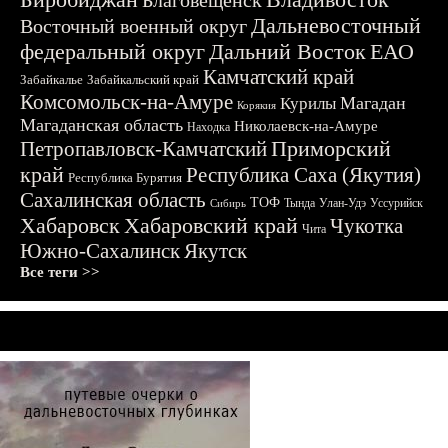
Благовещенск
Дальневосточный
Восточный военный округ
федеральный округ
Дальний Восток
ЕАО
Камчатский край
Забайкалье
Забайкальский край
Комсомольск-на-Амуре
Магадан
Курилы
Корякия
Магаданская область
Николаевск-на-Амуре
Находка
Приморский
Петропавловск-Камчатский
край
Республика Саха (Якутия)
Республика Бурятия
Сахалинская область
ТОФ
Тында
Улан-Удэ
Уссурийск
Сибирь
Хабаровск
Хабаровский край
Чукотка
Чита
Южно-Сахалинск
Якутск
Все теги >>