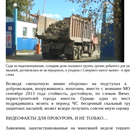
Судя по видеоматериалам, солидная доля скального грунта, срочно добытого для у
насыпей, доставлялась не на передовую, а уходила с Северного шоссе налево - в п
слова
Возводя «мешочную линию обороны» на подступах к Ко
добровольцев, вооружившись лопатами, вместе с воинами М
сентябре 2013 года стойкость, достойную, по словам Вяче
первостроителей города юности. Однако одна из мест
подрядившись возить в период ЧС бесценный скальный гру
защитных насыпей, может вскоре получить совсем иную оценку 
ВИДЕОФАКТЫ ДЛЯ ПРОКУРОРА, И НЕ ТОЛЬКО…
Заявления, зарегистрированные на минувшей неделе терр