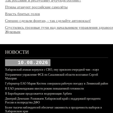
Так россияне и республику Бурунди обгонят!
Птицы атакуют российские самолёты
Власть бритых голов
Спешно сделали фонтан, - так сделайте автовокзал!
Сгустились грозовые тучи над начальником управления здраво
Жуковым
НОВОСТИ
10.08.2026
Хабаровский атаман вернулся с СВО, ему присвоен очередной чин - есаул
Пограничное управление ФСБ по Сахалинской области возглавил Сергей
Махорин
Губернатор ЕАО Мария Костюк совершила рабочую поездку в Ленинский район
В ЕАО рекомендовано ввести режим повышенной готовности
В Биробиджане продолжается модернизация Арбата
Дмитрий Демешин: Развиваем Хабаровский край с поддержкой президента
России и полпредства ДФО
Более тысячи наблюдателей обеспечат законность и прозрачность выборов в
Хабаровском крае