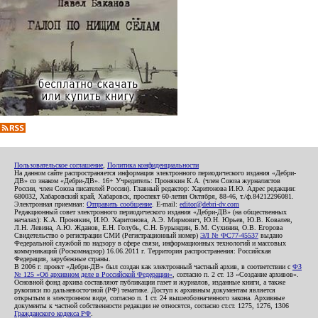
Пользовательское соглашение
,
Политика конфиденциальности
На данном сайте распространяется информация электронного периодического издания «Дебри-
ДВ» со знаком «Дебри-ДВ». 16+ Учредитель: Пронякин К.А. (член Союза журналистов
России, член Союза писателей России). Главный редактор: Харитонова И.Ю. Адрес редакции:
680032, Хабаровский край, Хабаровск, проспект 60-летия Октября, 88-46, т./ф.84212296081.
Электронная приемная:
Отправить сообщение
. E-mail:
editor@debri-dv.com
Редакционный совет электронного периодического издания «Дебри-ДВ» (на общественных
началах): К.А. Пронякин, И.Ю. Харитонова, А.Э. Мирмович, Ю.Н. Юрьев, Ю.В. Ковалев,
Л.Н. Левина, А.Ю. Жданов, Е.Н. Голубь, С.Н. Бурындин, Б.М. Сухинин, О.В. Егорова
Свидетельство о регистрации СМИ (Регистрационный номер)
ЭЛ № ФС77-45537
выдано
Федеральной службой по надзору в сфере связи, информационных технологий и массовых
коммуникаций (Роскомнадзор) 16.06.2011 г. Территория распространения: Российская
Федерация, зарубежные страны.
В 2006 г. проект «Дебри-ДВ» был создан как электронный частный архив, в соответствии с
ФЗ
№ 125 «Об архивном деле в Российской Федерации»
, согласно п. 2 ст. 13 «Создание архивов».
Основной фонд архива составляют публикации газет и журналов, изданные книги, а также
рукописи по дальневосточной (РФ) тематике. Доступ к архивным документам является
открытым в электронном виде, согласно п. 1 ст. 24 вышеобозначенного закона. Архивные
документы к частной собственности редакции не относятся, согласно ст.ст. 1275, 1276, 1306
Гражданского кодекса РФ
.