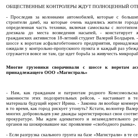
ОБЩЕСТВЕННЫЕ КОНТРОЛЕРЫ ЖДУТ ПОЛНОЦЕННЫЙ ОТ
- Проследив за колоннами автомобилей, которые с больш
строители дамб, на которые очень надеялись жители город
определенная часть техники, включая самосвалы с логотипом
доезжала до места возведения насыпей, - констатирует
гражданских активистов 18-летний студент Валерий Болдырев. 
шоссе к воротам асфальтобетонного предприятия, принадле
ожидали у контрольно-пропускного пункта и каждый раз убежд
сгружается вовсе не там, где идет борьба за живучесть микрора
Многие грузовики сворачивали с шоссе к воротам асф
принадлежащего ООО «Магистраль»
- Нам, как гражданам и патриотам родного Комсомольска
законности этих подозрительных рейсов, - настаивает в т
материала будущий юрист Ирина. - Законна ли вообще коммерч
в то время, как город рискует утонуть? Кстати, волонтер Вале
многих добровольцев уже дважды зарегистрировал свои соотве
прокуратуре. Мы ждем адекватного и незамедлительного ре
органов на шокировавшее нас проявление «свободного рынка».
- Если разгрузка скального грунта на базе «Магистрали» в те с