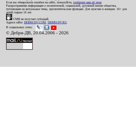
Если вы обнаружили ошибки на сайте, пожалуйста,
сообщите нам об этом
.
Распространение информации о политической, социальной, духовной жизни общества,
публикации на актуальные темы, просветительские функции. Для мужчин и женщин. 16+ для
детей старше 16 лет.
СМИ не получает субсидий.
Адреса сайта:
DEBRI-DV.COM
,
DEBRI-DV.RU
.
В социальных сетях:
© Дебри-ДВ, 20.04.2006 - 2026