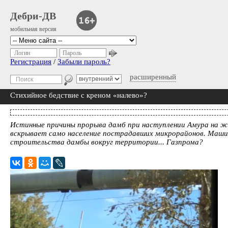
Дебри-ДВ
мобильная версия
Логин
Пароль
Регистрация
/
Забыли пароль?
расширенный
Стихийное бедствие с креном «налево»?
Истинные причины прорыва дамб при наступлении Амура на 
вскрывает само население пострадавших микрорайонов. Машин
строительства дамбы вокруг территории... Газпрома?