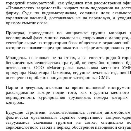
городской прокуратурой, как убедился при рассмотрении оф
«Приамурских ведомостей», кидают тень подозрения на дос
фирму. Судя по видеоматериалам, солидная доля скальног
укрепления насыпей, доставлялась не на передовую, а уходи
прямом смысле слова.
Проверка, проведенная по инициативе группы молодых в
неоспоримый факт: многие самосвалы, сворачивая с маршрута, 
сентябре сырье на территорию базы общества с ограниченной
которое возглавляет предприниматель в сфере автодорожных ус
Молодежь, спасавшая не за страх, а за совесть родной гор
бесчисленных человеческих трагедий, не случайно проявила бд
деятельность ООО «Магистраль» начальника местного УМВ
прокурора Владимира Пахомова, ведущие печатные издания П
освещению проблемы популярные электронные СМИ.
Парни и девушки, отложив на время шанцевый инструмент
расследование вскоре после того, как студенты местног
периодичность курсирования грузовиков, номера которых
контроль.
Будущие строители, воспользовавшись личным автомобилем
фактически организовали скрытое оперативное сопровожде
загружались скальным грунтом на сопке, специально в
сернокислотного завода в период обострения паводковой ситуац