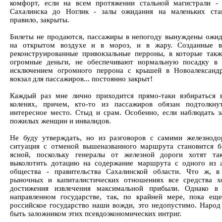
комфорт, если на всем протяжении стальной магистрали 
Сахалинска до Ноглик - залы ожидания на маленьких ста
правило, закрыты.
Билеты не продаются, пассажиры в непогоду вынуждены ожид
на открытом воздухе и в мороз, и в жару. Созданные в
реконструированные привокзальные перроны, в которые так
огромные деньги, не обеспечивают нормальную посадку в 
исключением огромного перрона с крышей в Новоалександр
вокзал для пассажиров... постоянно закрыт!
Каждый раз мне лично приходится прямо-таки взбираться 
коленях, причем, кто-то из пассажиров обязан подтолкн
интересное место. Стыд и срам. Особенно, если наблюдать з
пожилых женщин и инвалидов.
Не буду утверждать, но из разговоров с самими железнод
ситуация с отменой вышеназванного маршрута становится б
ясной, поскольку генералы от железной дороги хотят та
выколотить дотацию на содержание маршрута с одного из 
общества - правительства Сахалинской области. Что ж, 
рыночных и капиталистических отношениях все средства 
достижения извлечения максимальной прибыли. Однако в 
направленном государстве, так, по крайней мере, пока ещ
российское государство наши вожди, это недопустимо. Народ
быть заложником этих псевдоэкономических интриг.