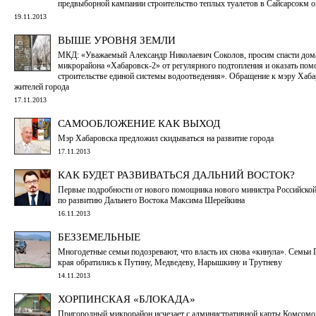
предвыборной кампании строительство теплых туалетов в Сайсарсокм о
19.11.2013
ВЫШЕ УРОВНЯ ЗЕМЛИ
МКД: «Уважаемый Александр Николаевич Соколов, просим спасти дом
микрорайона «Хабаровск-2» от регулярного подтопления и оказать пом
строительстве единой системы водоотведения». Обращение к мэру Хаба
жителей города
17.11.2013
САМООБЛОЖЕНИЕ КАК ВЫХОД
Мэр Хабаровска предложил скидываться на развитие города
17.11.2013
КАК БУДЕТ РАЗВИВАТЬСЯ ДАЛЬНИЙ ВОСТОК?
Первые подробности от нового помощника нового министра Российско
по развитию Дальнего Востока Максима Шерейкина
16.11.2013
БЕЗЗЕМЕЛЬНЫЕ
Многодетные семьи подозревают, что власть их снова «кинула». Семьи
края обратились к Путину, Медведеву, Нарышкину и Трутневу
14.11.2013
ХОРПИНСКАЯ «БЛОКАДА»
Пригородный микрорайон исчезает с административной карты Комсомол