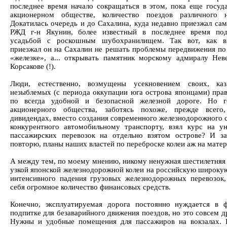
последнее время начало сокращаться в этом, пока еще госуд
акционерном обществе, количество поездов различного н
Докатилась очередь и до Сахалина, куда недавно приезжал сам
РЖД г-н Якунин, более известный в последнее время под
усадьбой с роскошным шубохранилищем. Так вот, как вы
приезжал он на Сахалин не решать проблемы передвижения по
«железке», а... открывать памятник морскому адмиралу Нев
Корсакове (!).
Люди, естественно, возмущены усекновением своих, каз
незыблемых (с периода оккупации юга острова японцами) прав
по всегда удобной и безопасной железной дороге. Но ге
акционерного общества, заботясь похоже, прежде всего
дивидендах, вместо создания современного железнодорожного 
конкурентного автомобильному транспорту, взял курс на у
пассажирских перевозок на отдельно взятом острове? И за
повторю, планы наших властей по переброске колеи аж на мате
А между тем, по моему мнению, никому ненужная шестилетняя
узкой японской железнодорожной колеи на российскую широкую
интенсивного падения грузовых железнодорожных перевозок,
себя огромное количество финансовых средств.
Конечно, эксплуатируемая дорога постоянно нуждается в 
подпитке для безаварийного движения поездов, но это совсем д
Нужны и удобные помещения для пассажиров на вокзалах.