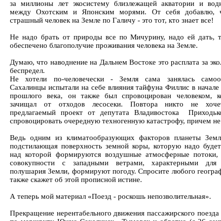
за миллионы лет экосистему близлежащей акватории и во
между Охотским и Японским морями. От себя добавлю, 
страшный человек на Земле по Галичу - это тот, кто знает все!
Не надо брать от природы все по Мичурину, надо ей дать, т
обеспечено благополучие проживания человека на Земле.
Думаю, что наводнение на Дальнем Востоке это расплата за эк
беспредел.
Не хотели по-человечески - Земля сама занялась самоо
Сахалинцы испытали на себе влияния тайфуна Филлис в начале 
прошлого века, он также был спровоцирован человеком, 
зачищал от отходов лесосеки. Повтора никто не хоче
предлагаемый проект от депутата Владивостока Приходьк
спровоцировать очередную техногенную катастрофу, причем не
Ведь одним из климатообразующих факторов планеты Земл
подстилающая поверхность земной коры, которую надо будет
над которой формируются воздушные атмосферные потоки,
совокупности с западными ветрами, характерными для 
полушария Земли, формируют погоду. Спросите любого географ
также скажет об этой прописной истине.
А теперь мой материал «Поезд - роскошь непозволительная».
Прекращение нерентабельного движения пассажирского поезда