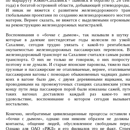
по маршруту Южно-Сахалинск - Тымовск и обратно (с 26 сен
года) в богатой островной области, добывающей углеводороды,
И никак не вяжется с развитием железнодорожного тран
глобальными проектами по созданию железнодорожного мостоп
материк. Вернее сказать, не вяжется с выделяемыми огромны
на реконструкцию железнодорожных магистралей.
Воспоминания о «бочке с дымом», так называли в шутку 
которые в далекие шестидесятые годы колесили по узкой
Сахалине, сегодня трудно увязать с какой-то рентабель
окупаемостью железнодорожных пассажирских перевозок. 
железнодорожный транспорт на Сахалине считался самым разв
транспорта. О них не только не говорили, о них попросту
поэтому и не думали. И старые японские паровозы, тяжело пых
грузовые и пассажирские не отапливаемые, вернее, отапливае
пассажирами вагоны с помощью обыкновенных чадящих дымо
коих в вагоне было две, с двумя деревянными ящиками, н
проводниками на промежуточных станциях сахалинским углем
концу пути лица пассажиров порой были измазаны сажей, пут
таких вагонах доставляло каждый раз какое-то неп
удовольствие, воспоминание о котором сегодня вызыва
ностальгию.
Конечно, необратимые цивилизационные процессы оставили
«бочки с дымом», однако они никоим образом не должны 
контакты, общение людей, обусловленное свободным пере
Однако для ОАО «РЖД» и его филиалов это не факт. Стре