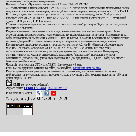
содержание сообщений и материалов».
Воспользуйтесь «Правом на ответ» (ст.46 Закона РФ «О СМИ»).
«В соответствии с положением ч.3 ст.196 ГПК РФ, обязанность компенсации морального вреда
подлежит возложению на авторов, а по опубликованию опровержения, в порядке ч.2 ст.152 ГК
РФ - на учредителя и главного редактор», - из апелляционного определения Хабаровского
краевого суда от 22.08.2012 г. (дело №33-5325/2012) председательствующего И.И.Куликовой,
судей С.И.Дорожко, Н.В.Пестовой.
Мнения авторов материалов не всегда совпадают с позицией редакции. Редакция не вступает в
переписку с авторами.
Редакция не несет ответственность за содержание внешних ссылок и комментариев. За них
ответственны, соответственно, исключительно их правообладатели и авторы. Комментарии на
сайте приравнены к выражению мнения. Блоги и форум не входят в электронное периодическое
издание «Дебри-ДВ», ответственность за достоверность и наполняемость несут авторы.
Политические опросы/голосования проводятся согласно ч.2. ст.46 «Опросы общественного
мнения» Федерального закона от 12.06.2002 г. № 67-ФЗ «Об основных гарантиях
избирательных прав и права на участие в референдуме граждан Российской Федерации»;
считать, там где не указано: лицо (лица), заказавшее (заказавших) проведение опроса и
оплатившее (оплативших) указанную публикацию (обнародование) - едино - сайт, без оплаты -
безвозмездно/бесплатно.
Часовой пояс сервера UTC+11 (AEST), фактически +8 мск.
Если вы обнаружили ошибки на сайте, пожалуйста,
сообщите нам об этом
.
Распространение информации о политической, социальной, духовной жизни общества,
публикации на актуальные темы, просветительские функции. Для мужчин и женщин. 16+ для
детей старше 16 лет.
СМИ не получает субсидий.
Адреса сайта:
DEBRI-DV.COM
,
DEBRI-DV.RU
.
В социальных сетях:
© Дебри-ДВ, 20.04.2006 - 2026