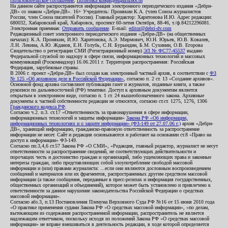
Пользовательское соглашение
,
Политика конфиденциальности
На данном сайте распространяется информация электронного периодического издания «Дебри-
ДВ» со знаком «Дебри-ДВ». 16+ Учредитель: Пронякин К.А. (член Союза журналистов
России, член Союза писателей России). Главный редактор: Харитонова И.Ю. Адрес редакции:
680032, Хабаровский край, Хабаровск, проспект 60-летия Октября, 88-46, т./ф.84212296081.
Электронная приемная:
Отправить сообщение
. E-mail:
editor@debri-dv.com
Редакционный совет электронного периодического издания «Дебри-ДВ» (на общественных
началах): К.А. Пронякин, И.Ю. Харитонова, А.Э. Мирмович, Ю.Н. Юрьев, Ю.В. Ковалев,
Л.Н. Левина, А.Ю. Жданов, Е.Н. Голубь, С.Н. Бурындин, Б.М. Сухинин, О.В. Егорова
Свидетельство о регистрации СМИ (Регистрационный номер)
ЭЛ № ФС77-45537
выдано
Федеральной службой по надзору в сфере связи, информационных технологий и массовых
коммуникаций (Роскомнадзор) 16.06.2011 г. Территория распространения: Российская
Федерация, зарубежные страны.
В 2006 г. проект «Дебри-ДВ» был создан как электронный частный архив, в соответствии с
ФЗ
№ 125 «Об архивном деле в Российской Федерации»
, согласно п. 2 ст. 13 «Создание архивов».
Основной фонд архива составляют публикации газет и журналов, изданные книги, а также
рукописи по дальневосточной (РФ) тематике. Доступ к архивным документам является
открытым в электронном виде, согласно п. 1 ст. 24 вышеобозначенного закона. Архивные
документы к частной собственности редакции не относятся, согласно ст.ст. 1275, 1276, 1306
Гражданского кодекса РФ
.
Согласно ч.2. п.3. ст.17 «Ответственность за правонарушения в сфере информации,
информационных технологий и защиты информации»
Закона РФ «Об информации,
информационных технологиях и о защите информации» (ФЗ-149 от 27.07.06 г.)
архив «Дебри-
ДВ», хранящий информацию, гражданско-правовую ответственность за распространение
информации не несет. Сайт и редакция основываются и работают на основании ст.8 «Право на
доступ к информации» ФЗ-149.
Согласно пп.3,4,6 ст.57 Закона РФ «О СМИ», «Редакция, главный редактор, журналист не несут
ответственности за распространение сведений, не соответствующих действительности и
порочащих честь и достоинство граждан и организаций, либо ущемляющих права и законные
интересы граждан, либо представляющих собой злоупотребление свободой массовой
информации и (или) правами журналиста: ...если они являются дословным воспроизведением
сообщений и материалов или их фрагментов, распространенных другим средством массовой
информации (а также сообщения, переданные в пресс-релизах и информация государственных,
общественных организаций и объединений), которое может быть установлено и привлечено к
ответственности за данное нарушение законодательства Российской Федерации о средствах
массовой информации».
Согласно абз.3, п.13 Постановления Пленума Верховного Суда РФ №16 от 15 июня 2010 года
«О практике применения судами Закона РФ «О средствах массовой информации», «по делам,
вытекающим из содержания распространенной информации, распространитель не является
надлежащим ответчиком, поскольку исходя из положений Закона РФ «О средствах массовой
информации» не вправе вмешиваться в деятельность редакции, в ходе которой определяется