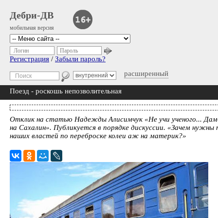
Дебри-ДВ
мобильная версия
Логин
Пароль
Регистрация
/
Забыли пароль?
расширенный
Поезд - роскошь непозволительная
Отклик на статью Надежды Алисимчук «Не учи ученого... Да
на Сахалин». Публикуется в порядке дискуссии. «Зачем нужны 
наших властей по переброске колеи аж на материк?»