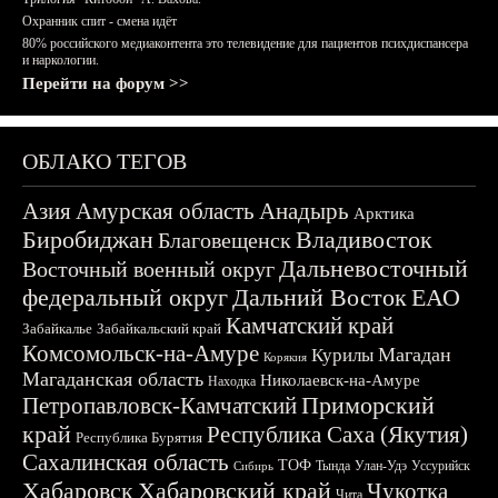
Охранник спит - смена идёт
80% российского медиаконтента это телевидение для пациентов психдиспансера
и наркологии.
Перейти на форум >>
ОБЛАКО ТЕГОВ
Азия
Амурская область
Анадырь
Арктика
Биробиджан
Владивосток
Благовещенск
Дальневосточный
Восточный военный округ
федеральный округ
Дальний Восток
ЕАО
Камчатский край
Забайкалье
Забайкальский край
Комсомольск-на-Амуре
Магадан
Курилы
Корякия
Магаданская область
Николаевск-на-Амуре
Находка
Приморский
Петропавловск-Камчатский
край
Республика Саха (Якутия)
Республика Бурятия
Сахалинская область
ТОФ
Тында
Улан-Удэ
Уссурийск
Сибирь
Хабаровск
Хабаровский край
Чукотка
Чита