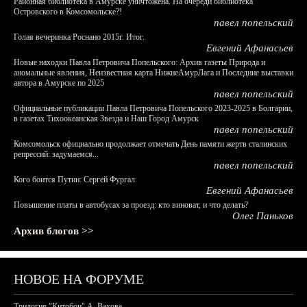
Районная библиотека в Амурске уничтожена. На очереди библиотека
Островского в Комсомольске?!
павел попельский
Голая вечеринка Роснано 2015г. Итог.
Евгений Афанасьев
Новые находки Павла Петровича Попельского: Архив газеты Природа и
аномальные явления, Неизвестная карта НижнеАмурЛага и Последние выставки
автора в Амурске по 2025
павел попельский
Официальные публикации Павла Петровича Попельского 2023-2025 в Болгарии,
в газетах Тихоокеанская Звезда и Наш Город Амурск
павел попельский
Комсомольск официально продолжает отмечать День памяти жертв сталинских
репрессий: задумаемся...
павел попельский
Кого боится Путин: Сергей Фургал
Евгений Афанасьев
Повышение платы в автобусах за проезд: кто виноват, и что делать?
Олег Паньков
Архив блогов >>
НОВОЕ НА ФОРУМЕ
Трилогия "Китобои" А. Вахова.