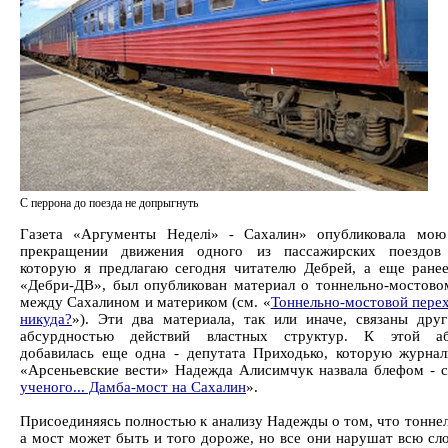
С перрона до поезда не допрыгнуть
Газета «Аргументы Неделi» - Сахалин» опубликовала мою
прекращении движения одного из пассажирских поездов 
которую я предлагаю сегодня читателю Дебрей, а еще ранее
«Дебри-ДВ», был опубликован материал о тоннельно-мостово
между Сахалином и материком (см. «
Тоннельно-мостовой перех
никуда?
»). Эти два материала, так или иначе, связаны дру
абсурдностью действий властных структур. К этой аб
добавилась еще одна - депутата Приходько, которую журнал
«Арсеньевские вести» Надежда Алисимчук назвала блефом - с
ученого... Дамба-мост на Сахалин
».
Присоединяясь полностью к анализу Надежды о том, что тоннел
а мост может быть и того дороже, но все они нарушат всю с