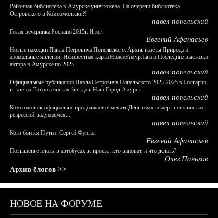
Районная библиотека в Амурске уничтожена. На очереди библиотека
Островского в Комсомольске?!
павел попельский
Голая вечеринка Роснано 2015г. Итог.
Евгений Афанасьев
Новые находки Павла Петровича Попельского: Архив газеты Природа и
аномальные явления, Неизвестная карта НижнеАмурЛага и Последние выставки
автора в Амурске по 2025
павел попельский
Официальные публикации Павла Петровича Попельского 2023-2025 в Болгарии,
в газетах Тихоокеанская Звезда и Наш Город Амурск
павел попельский
Комсомольск официально продолжает отмечать День памяти жертв сталинских
репрессий: задумаемся...
павел попельский
Кого боится Путин: Сергей Фургал
Евгений Афанасьев
Повышение платы в автобусах за проезд: кто виноват, и что делать?
Олег Паньков
Архив блогов >>
НОВОЕ НА ФОРУМЕ