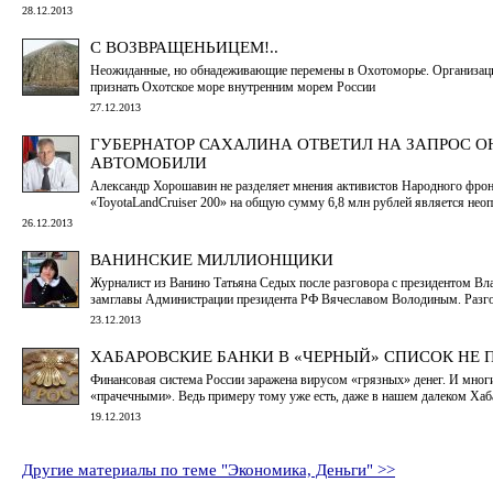
28.12.2013
С ВОЗВРАЩЕНЬИЦЕМ!..
Неожиданные, но обнадеживающие перемены в Охотоморье. Организац
признать Охотское море внутренним морем России
27.12.2013
ГУБЕРНАТОР САХАЛИНА ОТВЕТИЛ НА ЗАПРОС О
АВТОМОБИЛИ
Александр Хорошавин не разделяет мнения активистов Народного фронт
«ToyotaLandCruiser 200» на общую сумму 6,8 млн рублей является нео
26.12.2013
ВАНИНСКИЕ МИЛЛИОНЩИКИ
Журналист из Ванино Татьяна Седых после разговора с президентом В
замглавы Администрации президента РФ Вячеславом Володиным. Разг
23.12.2013
ХАБАРОВСКИЕ БАНКИ В «ЧЕРНЫЙ» СПИСОК НЕ
Финансовая система России заражена вирусом «грязных» денег. И мног
«прачечными». Ведь примеру тому уже есть, даже в нашем далеком Хаб
19.12.2013
Другие материалы по теме "Экономика, Деньги" >>