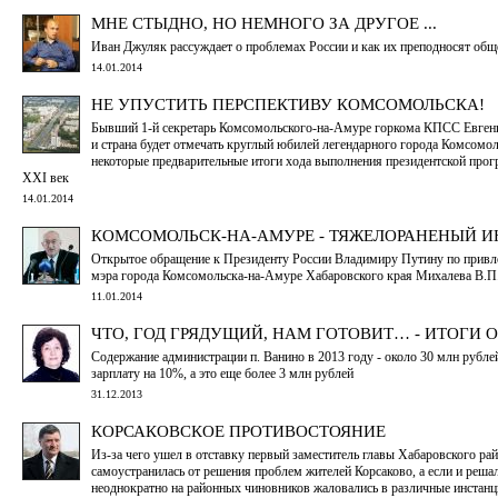
МНЕ СТЫДНО, НО НЕМНОГО ЗА ДРУГОЕ ...
Иван Джуляк рассуждает о проблемах России и как их преподносят общ
14.01.2014
НЕ УПУСТИТЬ ПЕРСПЕКТИВУ КОМСОМОЛЬСКА!
Бывший 1-й секретарь Комсомольского-на-Амуре горкома КПСС Евгений
и страна будет отмечать круглый юбилей легендарного города Комсомоль
некоторые предварительные итоги хода выполнения президентской про
XXI век
14.01.2014
КОМСОМОЛЬСК-НА-АМУРЕ - ТЯЖЕЛОРАНЕНЫЙ И
Открытое обращение к Президенту России Владимиру Путину по привл
мэра города Комсомольска-на-Амуре Хабаровского края Михалева В.П
11.01.2014
ЧТО, ГОД ГРЯДУЩИЙ, НАМ ГОТОВИТ… - ИТОГИ 
Содержание администрации п. Ванино в 2013 году - около 30 млн рубле
зарплату на 10%, а это еще более 3 млн рублей
31.12.2013
КОРСАКОВСКОЕ ПРОТИВОСТОЯНИЕ
Из-за чего ушел в отставку первый заместитель главы Хабаровского р
самоустранилась от решения проблем жителей Корсаково, а если и решала
неоднократно на районных чиновников жаловались в различные инстан