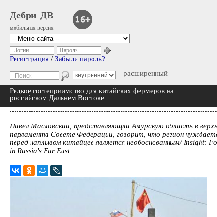
Дебри-ДВ
мобильная версия
Логин
Пароль
Регистрация
/
Забыли пароль?
расширенный
Редкое гостеприимство для китайских фермеров на
российском Дальнем Востоке
Павел Масловский, представляющий Амурскую область в верхн
парламента Совете Федерации, говорит, что регион нуждаетс
перед наплывом китайцев является необоснованным/ Insight: For
in Russia's Far East