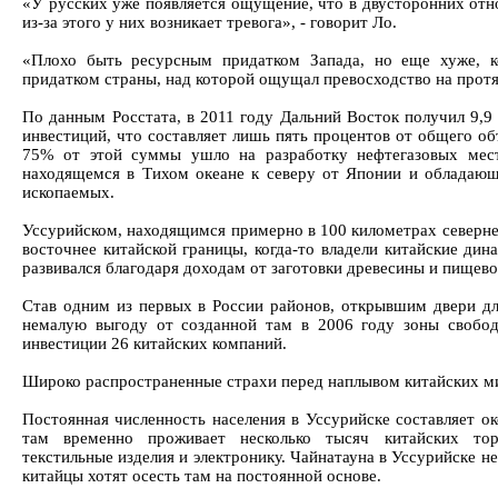
«У русских уже появляется ощущение, что в двусторонних отн
из-за этого у них возникает тревога», - говорит Ло.
«Плохо быть ресурсным придатком Запада, но еще хуже, к
придатком страны, над которой ощущал превосходство на протя
По данным Росстата, в 2011 году Дальний Восток получил 9,9
инвестиций, что составляет лишь пять процентов от общего об
75% от этой суммы ушло на разработку нефтегазовых мест
находящемся в Тихом океане к северу от Японии и обладаю
ископаемых.
Уссурийском, находящимся примерно в 100 километрах северне
восточнее китайской границы, когда-то владели китайские дин
развивался благодаря доходам от заготовки древесины и пище
Став одним из первых в России районов, открывшим двери для
немалую выгоду от созданной там в 2006 году зоны свободн
инвестиции 26 китайских компаний.
Широко распространенные страхи перед наплывом китайских ми
Постоянная численность населения в Уссурийске составляет ок
там временно проживает несколько тысяч китайских то
текстильные изделия и электронику. Чайнатауна в Уссурийске нет
китайцы хотят осесть там на постоянной основе.