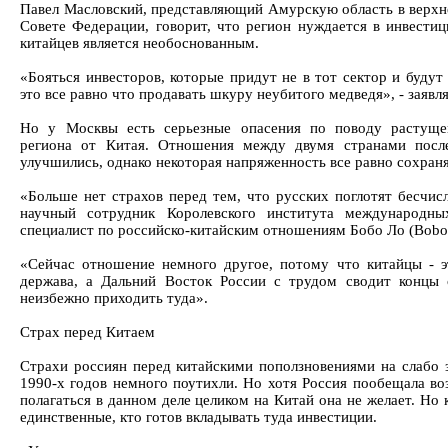
Павел Масловский, представляющий Амурскую область в верхне
Совете Федерации, говорит, что регион нуждается в инвестиц
китайцев является необоснованным.
«Бояться инвесторов, которые придут не в тот сектор и будут 
это все равно что продавать шкуру неубитого медведя», - заявля
Но у Москвы есть серьезные опасения по поводу растущей
региона от Китая. Отношения между двумя странами посл
улучшились, однако некоторая напряженность все равно сохраня
«Больше нет страхов перед тем, что русских поглотят бесчис
научный сотрудник Королевского института международн
специалист по российско-китайским отношениям Бобо Ло (Bobo
«Сейчас отношение немного другое, потому что китайцы - э
держава, а Дальний Восток России с трудом сводит концы 
неизбежно приходить туда».
Страх перед Китаем
Страхи россиян перед китайскими поползновениями на слабо 
1990-х годов немного поутихли. Но хотя Россия пообещала во
полагаться в данном деле целиком на Китай она не желает. Но
единственные, кто готов вкладывать туда инвестиции.