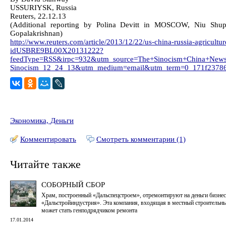
USSURIYSK, Russia
Reuters, 22.12.13
(Additional reporting by Polina Devitt in MOSCOW, Niu Shup
Gopalakrishnan)
http://www.reuters.com/article/2013/12/22/us-china-russia-agricultur
idUSBRE9BL00X20131222?
feedType=RSS&irpc=932&utm_source=The+Sinocism+China+News
Sinocism_12_24_13&utm_medium=email&utm_term=0_171f23786
Экономика, Деньги
Комментировать
Смотреть комментарии (1)
Читайте также
СОБОРНЫЙ СБОР
Храм, построенный «Дальспецстроем», отремонтируют на деньги бизнес
«Дальстройиндустрия». Эта компания, входящая в местный строительны
может стать генподрядчиком ремонта
17.01.2014