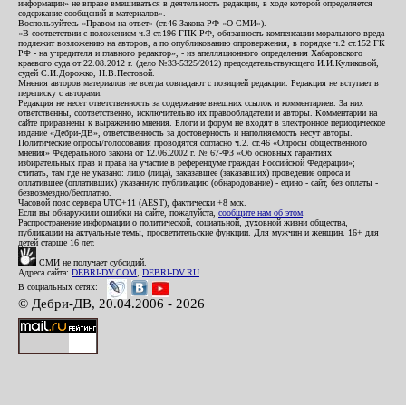
информации» не вправе вмешиваться в деятельность редакции, в ходе которой определяется
содержание сообщений и материалов».
Воспользуйтесь «Правом на ответ» (ст.46 Закона РФ «О СМИ»).
«В соответствии с положением ч.3 ст.196 ГПК РФ, обязанность компенсации морального вреда
подлежит возложению на авторов, а по опубликованию опровержения, в порядке ч.2 ст.152 ГК
РФ - на учредителя и главного редактор», - из апелляционного определения Хабаровского
краевого суда от 22.08.2012 г. (дело №33-5325/2012) председательствующего И.И.Куликовой,
судей С.И.Дорожко, Н.В.Пестовой.
Мнения авторов материалов не всегда совпадают с позицией редакции. Редакция не вступает в
переписку с авторами.
Редакция не несет ответственность за содержание внешних ссылок и комментариев. За них
ответственны, соответственно, исключительно их правообладатели и авторы. Комментарии на
сайте приравнены к выражению мнения. Блоги и форум не входят в электронное периодическое
издание «Дебри-ДВ», ответственность за достоверность и наполняемость несут авторы.
Политические опросы/голосования проводятся согласно ч.2. ст.46 «Опросы общественного
мнения» Федерального закона от 12.06.2002 г. № 67-ФЗ «Об основных гарантиях
избирательных прав и права на участие в референдуме граждан Российской Федерации»;
считать, там где не указано: лицо (лица), заказавшее (заказавших) проведение опроса и
оплатившее (оплативших) указанную публикацию (обнародование) - едино - сайт, без оплаты -
безвозмездно/бесплатно.
Часовой пояс сервера UTC+11 (AEST), фактически +8 мск.
Если вы обнаружили ошибки на сайте, пожалуйста,
сообщите нам об этом
.
Распространение информации о политической, социальной, духовной жизни общества,
публикации на актуальные темы, просветительские функции. Для мужчин и женщин. 16+ для
детей старше 16 лет.
СМИ не получает субсидий.
Адреса сайта:
DEBRI-DV.COM
,
DEBRI-DV.RU
.
В социальных сетях:
© Дебри-ДВ, 20.04.2006 - 2026