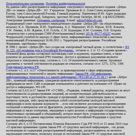
Пользовательское соглашение
,
Политика конфиденциальности
На данном сайте распространяется информация электронного периодического издания «Дебри-
ДВ» со знаком «Дебри-ДВ». 16+ Учредитель: Пронякин К.А. (член Союза журналистов
России, член Союза писателей России). Главный редактор: Харитонова И.Ю. Адрес редакции:
680032, Хабаровский край, Хабаровск, проспект 60-летия Октября, 88-46, т./ф.84212296081.
Электронная приемная:
Отправить сообщение
. E-mail:
editor@debri-dv.com
Редакционный совет электронного периодического издания «Дебри-ДВ» (на общественных
началах): К.А. Пронякин, И.Ю. Харитонова, А.Э. Мирмович, Ю.Н. Юрьев, Ю.В. Ковалев,
Л.Н. Левина, А.Ю. Жданов, Е.Н. Голубь, С.Н. Бурындин, Б.М. Сухинин, О.В. Егорова
Свидетельство о регистрации СМИ (Регистрационный номер)
ЭЛ № ФС77-45537
выдано
Федеральной службой по надзору в сфере связи, информационных технологий и массовых
коммуникаций (Роскомнадзор) 16.06.2011 г. Территория распространения: Российская
Федерация, зарубежные страны.
В 2006 г. проект «Дебри-ДВ» был создан как электронный частный архив, в соответствии с
ФЗ
№ 125 «Об архивном деле в Российской Федерации»
, согласно п. 2 ст. 13 «Создание архивов».
Основной фонд архива составляют публикации газет и журналов, изданные книги, а также
рукописи по дальневосточной (РФ) тематике. Доступ к архивным документам является
открытым в электронном виде, согласно п. 1 ст. 24 вышеобозначенного закона. Архивные
документы к частной собственности редакции не относятся, согласно ст.ст. 1275, 1276, 1306
Гражданского кодекса РФ
.
Согласно ч.2. п.3. ст.17 «Ответственность за правонарушения в сфере информации,
информационных технологий и защиты информации»
Закона РФ «Об информации,
информационных технологиях и о защите информации» (ФЗ-149 от 27.07.06 г.)
архив «Дебри-
ДВ», хранящий информацию, гражданско-правовую ответственность за распространение
информации не несет. Сайт и редакция основываются и работают на основании ст.8 «Право на
доступ к информации» ФЗ-149.
Согласно пп.3,4,6 ст.57 Закона РФ «О СМИ», «Редакция, главный редактор, журналист не несут
ответственности за распространение сведений, не соответствующих действительности и
порочащих честь и достоинство граждан и организаций, либо ущемляющих права и законные
интересы граждан, либо представляющих собой злоупотребление свободой массовой
информации и (или) правами журналиста: ...если они являются дословным воспроизведением
сообщений и материалов или их фрагментов, распространенных другим средством массовой
информации (а также сообщения, переданные в пресс-релизах и информация государственных,
общественных организаций и объединений), которое может быть установлено и привлечено к
ответственности за данное нарушение законодательства Российской Федерации о средствах
массовой информации».
Согласно абз.3, п.13 Постановления Пленума Верховного Суда РФ №16 от 15 июня 2010 года
«О практике применения судами Закона РФ «О средствах массовой информации», «по делам,
вытекающим из содержания распространенной информации, распространитель не является
надлежащим ответчиком, поскольку исходя из положений Закона РФ «О средствах массовой