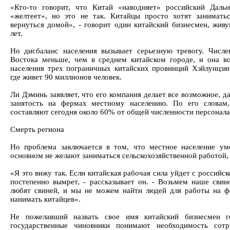
«Кто-то говорит, что Китай «наводняет» российский Даль
«желтеет», но это не так. Китайцы просто хотят занимать
вернуться домой», - говорит один китайский бизнесмен, жив
лет.
Но дисбаланс населения вызывает серьезную тревогу. Числе
Востока меньше, чем в среднем китайском городе, и она в
населения трех пограничных китайских провинций Хэйлунцзя
где живет 90 миллионов человек.
Ли Дэминь заявляет, что его компания делает все возможное, д
занятость на фермах местному населению. По его словам,
составляют сегодня около 60% от общей численности персонала 
Смерть региона
Но проблема заключается в том, что местное население ум
основном не желают заниматься сельскохозяйственной работой,
«Я это вижу так. Если китайская рабочая сила уйдет с российск
постепенно вымрет, - рассказывает он. - Возьмем наше свино
любят свиней, и мы не можем найти людей для работы на ф
нанимать китайцев».
Не пожелавший назвать свое имя китайский бизнесмен г
государственные чиновники понимают необходимость сотр