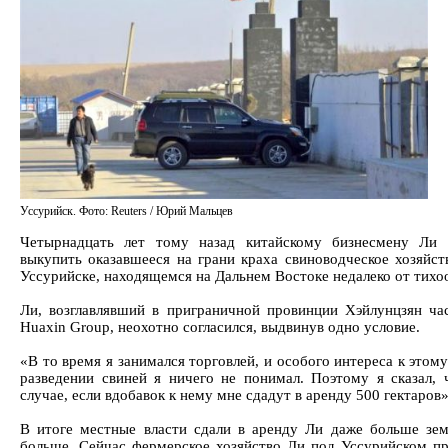
Уссурийск. Фото: Reuters / Юрий Мальцев
Четырнадцать лет тому назад китайскому бизнесмену Ли
выкупить оказавшееся на грани краха свиноводческое хозяйст
Уссурийске, находящемся на Дальнем Востоке недалеко от тихо
Ли, возглавлявший в приграничной провинции Хэйлунцзян ч
Huaxin Group, неохотно согласился, выдвинув одно условие.
«В то время я занимался торговлей, и особого интереса к этому
разведении свиней я ничего не понимал. Поэтому я сказал,
случае, если вдобавок к нему мне сдадут в аренду 500 гектаров»,
В итоге местные власти сдали в аренду Ли даже больше зем
больше. Сейчас фермерское хозяйство Ли под Уссурийском про