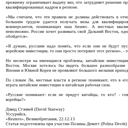
прежнему ограничивает выдачу виз, что затрудняет решение пр
квалифицированных кадров в регионе.
«Мы считаем, что эти правила не должны действовать в отн
большим трудом удается получать визы для квалифициров
коммерсантов, понимающих наш бизнес. А местных квали
невозможно. Россия хочет развивать свой Дальний Восток, одн
обойдется».
«Я думаю, русским надо понять, что если они не будут пус
корейские инвестиции, то они просто потеряют этот регион», - 
Но несмотря на имеющиеся проблемы, китайские инвестиции
Восток. Москве хотелось бы видеть большее разнообразие 
Японии и Южной Кореи не проявляют большого желания приход
По словам Ли, местные власти в регионе понимают, что в е
играть китайские инвестиции и китайская рабочая сила.
«Русские понимают: если не придут китайцы, то кто? - го
корейцы?»
Дэвид Стэнвей (David Stanway)
Уссурийск.
«Reuters», Великобритания, 22.12.13
Статья подготовлена при участии Полины Девитт (Polina Devitt)