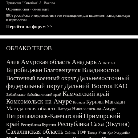
Трилогия "Китобои" А. Вахова.
Охранник спит - смена идёт
80% российского медиаконтента это телевидение для пациентов психдиспансера
и наркологии.
Перейти на форум >>
ОБЛАКО ТЕГОВ
Азия
Амурская область
Анадырь
Арктика
Биробиджан
Владивосток
Благовещенск
Дальневосточный
Восточный военный округ
федеральный округ
Дальний Восток
ЕАО
Камчатский край
Забайкалье
Забайкальский край
Комсомольск-на-Амуре
Магадан
Курилы
Корякия
Магаданская область
Николаевск-на-Амуре
Находка
Приморский
Петропавловск-Камчатский
край
Республика Саха (Якутия)
Республика Бурятия
Сахалинская область
ТОФ
Тында
Улан-Удэ
Уссурийск
Сибирь