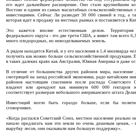
его ждет дальнейшее расширение. Оно стало крупнейшим хо
Востоке и одним из самых масштабных сельскохозяйственных п
инвестициями. Сейчас Ли разводит 30 000 свиней в год, а т
которая идет в продажу на местных рынках и поставляется в Ки
Это кажется вполне естественным делом. Территория 
федерального округа - это две трети США, а живет там всего 6,
много плодородных, но невозделываемых земель.
А рядом находится Китай, и у его населения в 1,4 миллиарда ч
получить как можно больше сельскохозяйственной продукции. Е
в таких далеких краях как Австралия, Южная Америка и даже ос
В отличие от большинства других районов мира, население 
смотрящей на запад российской экономики, радо китайским инв
районов настоящим спасением после распада Советского 
владеют или арендуют как минимум 600 000 гектаров з
соответствует размерам небольшого американского штата Делав
Инвестиций могло быть гораздо больше, если бы полити
сговорчивее.
«Когда распался Советский Союз, местное население реально не
начало предлагать нам эти земли по очень дешевым ценам, - 
вырубку лесов, они оказывали нам большую поддержку».