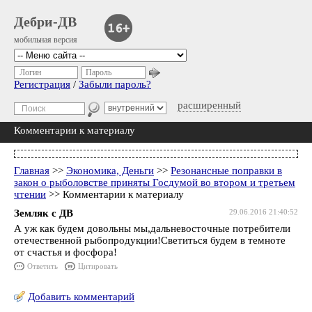
Дебри-ДВ
мобильная версия
Логин
Пароль
Регистрация
/
Забыли пароль?
расширенный
Комментарии к материалу
Главная
>>
Экономика, Деньги
>>
Резонансные поправки в
закон о рыболовстве приняты Госдумой во втором и третьем
чтении
>> Комментарии к материалу
Земляк с ДВ
29.06.2016 21:40:52
А уж как будем довольны мы,дальневосточные потребители
отечественной рыбопродукции!Светиться будем в темноте
от счастья и фосфора!
Ответить
Цитировать
Добавить комментарий