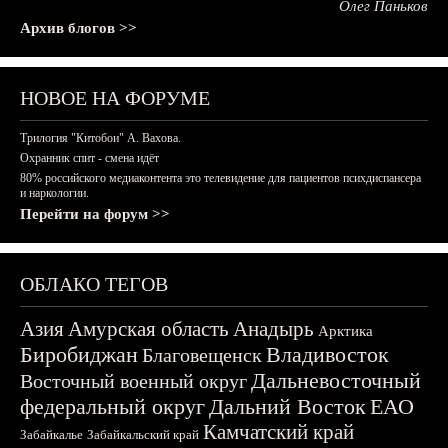
Олег Паньков
Архив блогов >>
НОВОЕ НА ФОРУМЕ
Трилогия "Китобои" А. Вахова.
Охранник спит - смена идёт
80% российского медиаконтента это телевидение для пациентов психдиспансера
и наркологии.
Перейти на форум >>
ОБЛАКО ТЕГОВ
Азия
Амурская область
Анадырь
Арктика
Биробиджан
Владивосток
Благовещенск
Дальневосточный
Восточный военный округ
федеральный округ
Дальний Восток
ЕАО
Камчатский край
Забайкалье
Забайкальский край