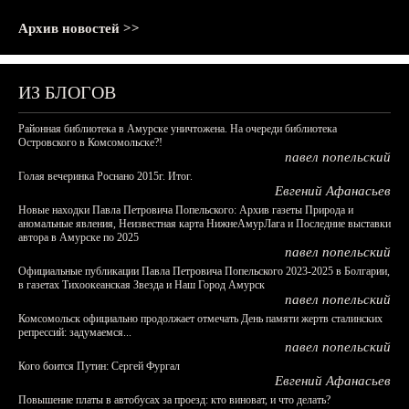
Архив новостей >>
ИЗ БЛОГОВ
Районная библиотека в Амурске уничтожена. На очереди библиотека
Островского в Комсомольске?!
павел попельский
Голая вечеринка Роснано 2015г. Итог.
Евгений Афанасьев
Новые находки Павла Петровича Попельского: Архив газеты Природа и
аномальные явления, Неизвестная карта НижнеАмурЛага и Последние выставки
автора в Амурске по 2025
павел попельский
Официальные публикации Павла Петровича Попельского 2023-2025 в Болгарии,
в газетах Тихоокеанская Звезда и Наш Город Амурск
павел попельский
Комсомольск официально продолжает отмечать День памяти жертв сталинских
репрессий: задумаемся...
павел попельский
Кого боится Путин: Сергей Фургал
Евгений Афанасьев
Повышение платы в автобусах за проезд: кто виноват, и что делать?