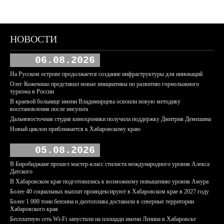
НОВОСТИ
06.08.2026
На Русском острове продолжается создание инфраструктуры для инноваций
Олег Кожемяко представил новые инициативы по развитию горнолыжного
туризма в России
В краевой больнице имени Владимирцева освоили новую методику
восстановления после инсульта
Дальневосточная студия кинохроники получила поддержку Дмитрия Демешина
Новый циклон приближается к Хабаровскому краю
05.08.2026
В Биробиджане прошел мастер-класс стилиста международного уровня Алекса
Датского
В Хабаровском крае подготовились к возможному повышению уровня Амура
Более 40 социальных выплат проиндексируют в Хабаровском крае в 2027 году
Более 1 000 тонн бензина и дизтоплива доставили в северные территории
Хабаровского края
Бесплатную сеть Wi-Fi запустили на площади имени Ленина в Хабаровске