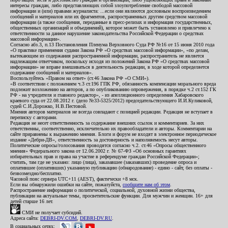
интересы граждан, либо представляющих собой злоупотребление свободой массовой
информации и (или) правами журналиста: ...если они являются дословным воспроизведением
сообщений и материалов или их фрагментов, распространенных другим средством массовой
информации (а также сообщения, переданные в пресс-релизах и информация государственных,
общественных организаций и объединений), которое может быть установлено и привлечено к
ответственности за данное нарушение законодательства Российской Федерации о средствах
массовой информации».
Согласно абз.3, п.13 Постановления Пленума Верховного Суда РФ №16 от 15 июня 2010 года
«О практике применения судами Закона РФ «О средствах массовой информации», «по делам,
вытекающим из содержания распространенной информации, распространитель не является
надлежащим ответчиком, поскольку исходя из положений Закона РФ «О средствах массовой
информации» не вправе вмешиваться в деятельность редакции, в ходе которой определяется
содержание сообщений и материалов».
Воспользуйтесь «Правом на ответ» (ст.46 Закона РФ «О СМИ»).
«В соответствии с положением ч.3 ст.196 ГПК РФ, обязанность компенсации морального вреда
подлежит возложению на авторов, а по опубликованию опровержения, в порядке ч.2 ст.152 ГК
РФ - на учредителя и главного редактор», - из апелляционного определения Хабаровского
краевого суда от 22.08.2012 г. (дело №33-5325/2012) председательствующего И.И.Куликовой,
судей С.И.Дорожко, Н.В.Пестовой.
Мнения авторов материалов не всегда совпадают с позицией редакции. Редакция не вступает в
переписку с авторами.
Редакция не несет ответственность за содержание внешних ссылок и комментариев. За них
ответственны, соответственно, исключительно их правообладатели и авторы. Комментарии на
сайте приравнены к выражению мнения. Блоги и форум не входят в электронное периодическое
издание «Дебри-ДВ», ответственность за достоверность и наполняемость несут авторы.
Политические опросы/голосования проводятся согласно ч.2. ст.46 «Опросы общественного
мнения» Федерального закона от 12.06.2002 г. № 67-ФЗ «Об основных гарантиях
избирательных прав и права на участие в референдуме граждан Российской Федерации»;
считать, там где не указано: лицо (лица), заказавшее (заказавших) проведение опроса и
оплатившее (оплативших) указанную публикацию (обнародование) - едино - сайт, без оплаты -
безвозмездно/бесплатно.
Часовой пояс сервера UTC+11 (AEST), фактически +8 мск.
Если вы обнаружили ошибки на сайте, пожалуйста,
сообщите нам об этом
.
Распространение информации о политической, социальной, духовной жизни общества,
публикации на актуальные темы, просветительские функции. Для мужчин и женщин. 16+ для
детей старше 16 лет.
СМИ не получает субсидий.
Адреса сайта:
DEBRI-DV.COM
,
DEBRI-DV.RU
.
В социальных сетях: