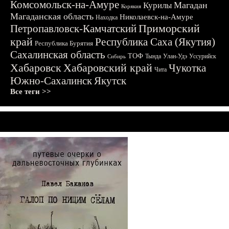
Комсомольск-на-Амуре
Магадан
Курилы
Корякия
Магаданская область
Николаевск-на-Амуре
Находка
Приморский
Петропавловск-Камчатский
край
Республика Саха (Якутия)
Республика Бурятия
Сахалинская область
ТОФ
Тында
Улан-Удэ
Уссурийск
Сибирь
Хабаровск
Хабаровский край
Чукотка
Чита
Южно-Сахалинск
Якутск
Все теги >>