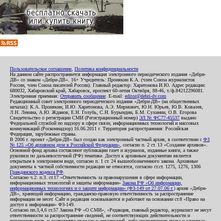
Пользовательское соглашение
,
Политика конфиденциальности
На данном сайте распространяется информация электронного периодического издания «Дебри-
ДВ» со знаком «Дебри-ДВ». 16+ Учредитель: Пронякин К.А. (член Союза журналистов
России, член Союза писателей России). Главный редактор: Харитонова И.Ю. Адрес редакции:
680032, Хабаровский край, Хабаровск, проспект 60-летия Октября, 88-46, т./ф.84212296081.
Электронная приемная:
Отправить сообщение
. E-mail:
editor@debri-dv.com
Редакционный совет электронного периодического издания «Дебри-ДВ» (на общественных
началах): К.А. Пронякин, И.Ю. Харитонова, А.Э. Мирмович, Ю.Н. Юрьев, Ю.В. Ковалев,
Л.Н. Левина, А.Ю. Жданов, Е.Н. Голубь, С.Н. Бурындин, Б.М. Сухинин, О.В. Егорова
Свидетельство о регистрации СМИ (Регистрационный номер)
ЭЛ № ФС77-45537
выдано
Федеральной службой по надзору в сфере связи, информационных технологий и массовых
коммуникаций (Роскомнадзор) 16.06.2011 г. Территория распространения: Российская
Федерация, зарубежные страны.
В 2006 г. проект «Дебри-ДВ» был создан как электронный частный архив, в соответствии с
ФЗ
№ 125 «Об архивном деле в Российской Федерации»
, согласно п. 2 ст. 13 «Создание архивов».
Основной фонд архива составляют публикации газет и журналов, изданные книги, а также
рукописи по дальневосточной (РФ) тематике. Доступ к архивным документам является
открытым в электронном виде, согласно п. 1 ст. 24 вышеобозначенного закона. Архивные
документы к частной собственности редакции не относятся, согласно ст.ст. 1275, 1276, 1306
Гражданского кодекса РФ
.
Согласно ч.2. п.3. ст.17 «Ответственность за правонарушения в сфере информации,
информационных технологий и защиты информации»
Закона РФ «Об информации,
информационных технологиях и о защите информации» (ФЗ-149 от 27.07.06 г.)
архив «Дебри-
ДВ», хранящий информацию, гражданско-правовую ответственность за распространение
информации не несет. Сайт и редакция основываются и работают на основании ст.8 «Право на
доступ к информации» ФЗ-149.
Согласно пп.3,4,6 ст.57 Закона РФ «О СМИ», «Редакция, главный редактор, журналист не несут
ответственности за распространение сведений, не соответствующих действительности и
порочащих честь и достоинство граждан и организаций, либо ущемляющих права и законные