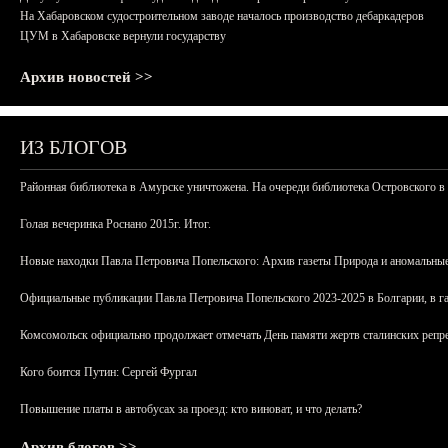
На Хабаровском судостроительном заводе началось производство дебаркадеров
ЦУМ в Хабаровске вернули государству
Архив новостей >>
ИЗ БЛОГОВ
Районная библиотека в Амурске уничтожена. На очереди библиотека Островского в
Голая вечеринка Роснано 2015г. Итог.
Новые находки Павла Петровича Попельского: Архив газеты Природа и аномальные
Официальные публикации Павла Петровича Попельского 2023-2025 в Болгарии, в г
Комсомольск официально продолжает отмечать День памяти жертв сталинских репрес
Кого боится Путин: Сергей Фургал
Повышение платы в автобусах за проезд: кто виноват, и что делать?
Архив блогов >>