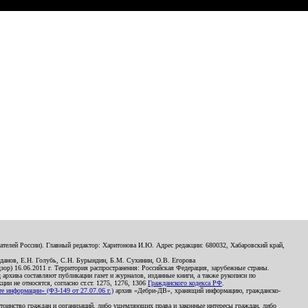
телей России). Главный редактор: Харитонова И.Ю. Адрес редакции: 680032, Хабаровский край,
данов, Е.Н. Голубь, С.Н. Бурындин, Б.М. Сухинин, О.В. Егорова
р) 16.06.2011 г. Территория распространения: Российская Федерация, зарубежные страны.
д архива составляют публикации газет и журналов, изданные книги, а также рукописи по
и не относятся, согласно ст.ст. 1275, 1276, 1306
Гражданского кодекса РФ
.
 информации» (ФЗ-149 от 27.07.06 г.)
архив «Дебри-ДВ», хранящий информацию, гражданско-
остоинство граждан и организаций, либо ущемляющих права и законные интересы граждан, либо