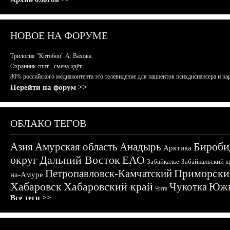
НОВОЕ НА ФОРУМЕ
Трилогия "Китобои" А. Вахова.
Охранник спит - смена идёт
80% российского медиаконтента это телевидение для пациентов психдиспансера и на
Перейти на форум >>
ОБЛАКО ТЕГОВ
Бироби
Азия
Амурская область
Анадырь
Арктика
округ
Дальний Восток
ЕАО
Забайкалье
Забайкальский к
Приморски
Петропавловск-Камчатский
на-Амуре
Хабаровск
Хабаровский край
Чукотка
Южн
Чита
Все теги >>