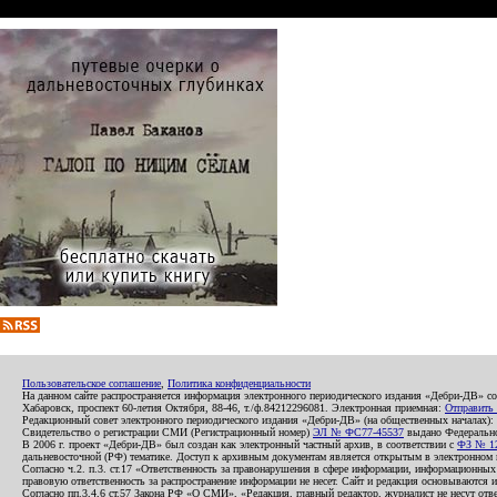
Пользовательское соглашение
,
Политика конфиденциальности
На данном сайте распространяется информация электронного периодического издания «Дебри-ДВ» с
Хабаровск, проспект 60-летия Октября, 88-46, т./ф.84212296081. Электронная приемная:
Отправить
Редакционный совет электронного периодического издания «Дебри-ДВ» (на общественных началах
Свидетельство о регистрации СМИ (Регистрационный номер)
ЭЛ № ФС77-45537
выдано Федеральной
В 2006 г. проект «Дебри-ДВ» был создан как электронный частный архив, в соответствии с
ФЗ № 12
дальневосточной (РФ) тематике. Доступ к архивным документам является открытым в электронном вид
Согласно ч.2. п.3. ст.17 «Ответственность за правонарушения в сфере информации, информационн
правовую ответственность за распространение информации не несет. Сайт и редакция основываются 
Согласно пп.3,4,6 ст.57 Закона РФ «О СМИ», «Редакция, главный редактор, журналист не несут отв