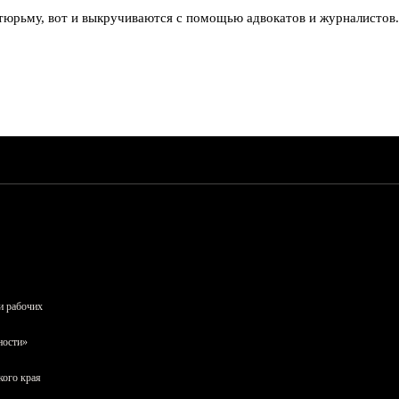
 тюрьму, вот и выкручиваются с помощью адвокатов и журналистов.
и рабочих
ности»
кого края