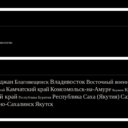
ркологии.
джан
Владивосток
Благовещенск
Восточный воен
Камчатский край
Комсомольск-на-Амуре
К
рай
Корякия
й край
Республика Саха (Якутия)
Са
Республика Бурятия
о-Сахалинск
Якутск