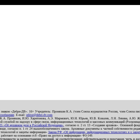
о знаком «Дебри-ДВ». 16+ Учредитель: Пронякин К.А. (член Союза журналистов России, член Союза писа
 сообщение
. E-mail:
editor@debri-dv.com
): К.А. Пронякин, И.Ю. Харитонова, А.Э. Мирмович, Ю.Н. Юрьев, Ю.В. Ковалев, Л.Н. Левина, А.Ю. Ж
 службой по надзору в сфере связи, информационных технологий и массовых коммуникаций (Роскомнадзо
5 «Об архивном деле в Российской Федерации»
, согласно п. 2 ст. 13 «Создание архивов». Основной фон
е, согласно п. 1 ст. 24 вышеобозначенного закона. Архивные документы к частной собственности редакци
ых технологий и защиты информации»
Закона РФ «Об информации, информационных технологиях и о защите
и работают на основании ст.8 «Право на доступ к информации» ФЗ-149.
етственности за распространение сведений, не соответствующих действительности и порочащих честь и д