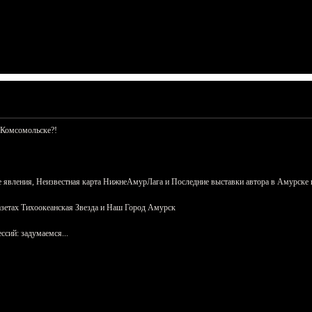
 Комсомольске?!
 явления, Неизвестная карта НижнеАмурЛага и Последние выставки автора в Амурске 
азетах Тихоокеанская Звезда и Наш Город Амурск
сий: задумаемся...