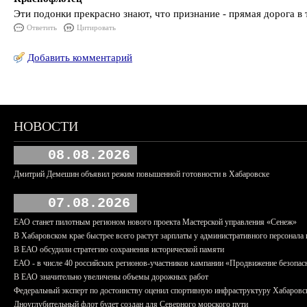
Эти подонки прекрасно знают, что признание - прямая дорога в
Ответить
Цитировать
Добавить комментарий
НОВОСТИ
08.08.2026
Дмитрий Демешин объявил режим повышенной готовности в Хабаровске
07.08.2026
ЕАО станет пилотным регионом нового проекта Мастерской управления «Сенеж»
В Хабаровском крае быстрее всего растут зарплаты у административного персонала 
В ЕАО обсудили стратегию сохранения исторической памяти
ЕАО - в числе 40 российских регионов-участников кампании «Продвижение безопас
В ЕАО значительно увеличены объемы дорожных работ
Федеральный эксперт по достоинству оценил спортивную инфраструктуру Хабаровс
Дноуглубительный флот будет создан для Северного морского пути