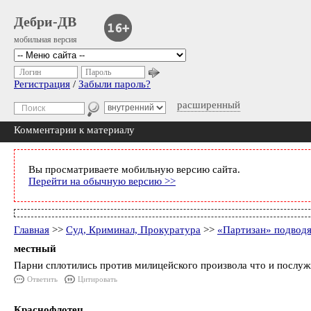
Дебри-ДВ
мобильная версия
Логин
Пароль
Регистрация
/
Забыли пароль?
расширенный
Комментарии к материалу
Вы просматриваете мобильную версию сайта.
Перейти на обычную версию >>
Главная
>>
Суд, Криминал, Прокуратура
>>
«Партизан» подводя
местный
Парни сплотились против милицейского произвола что и послуж
Ответить
Цитировать
Краснофлотец