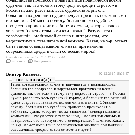
большинстве процессов и нарушалась практически всеми
судьями, так что если к этому делу подходит строго, - в
России нужно разогнать весь судейский корпус, а
большинство решений судов следует признать незаконными
и отменить. Объясню почему. большинство судебных
процессов происходит в кабинетах судьи, которые так же
являются "совещательными комнатами". Разумеется с
телефонной, мобильной связью и интернетом, что
недопустимо в совещательной комнате. Какая, на х-р, может
быть тайна совещательной комнаты при наличии
современных средств связи со всеми миром!
Отредактировано 02.12.2017 17:22:44
Ответить
Цитировать
Виктор Киселёв.
02.12.2017 18:06:47
гость
Тайна совещательной комнаты нарушается в подавляющем
большинстве процессов и нарушалась практически всеми
судьями, так что если к этому делу подходит строго, - в России
нужно разогнать весь судейский корпус, а большинство решений
судов следует признать незаконными и отменить. Объясню
почему. большинство судебных процессов происходит в
кабинетах судьи, которые так же являются "совещательными
комнатами". Разумеется с телефонной, мобильной связью и
интернетом, что недопустимо в совещательной комнате. Какая,
на х-р, может быть тайна совещательной комнаты при наличии
современных средств связи со всеми миром!