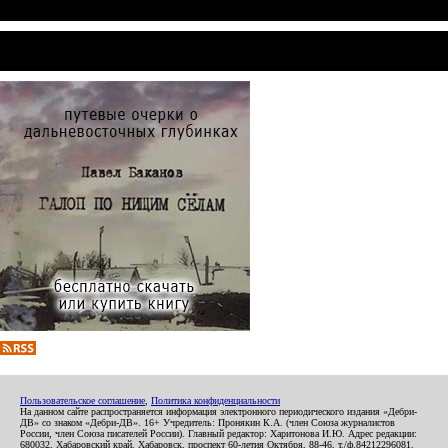
Пользовательское соглашение
,
Политика конфиденциальности
На данном сайте распространяется информация электронного периодического издания «Дебри-
ДВ» со знаком «Дебри-ДВ». 16+ Учредитель: Пронякин К.А. (член Союза журналистов
России, член Союза писателей России). Главный редактор: Харитонова И.Ю. Адрес редакции:
680032, Хабаровский край, Хабаровск, проспект 60-летия Октября, 88-46, т./ф.84212296081.