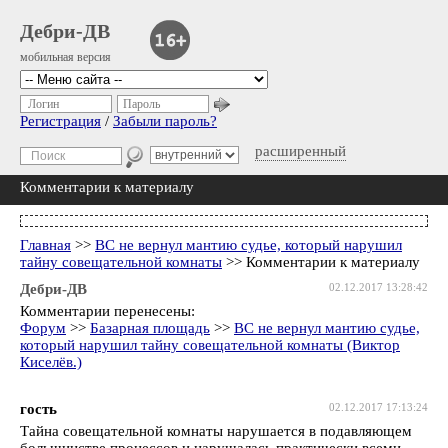
Дебри-ДВ
мобильная версия
Логин
Пароль
Регистрация
/
Забыли пароль?
расширенный
Комментарии к материалу
Главная
>>
ВС не вернул мантию судье, который нарушил
тайну совещательной комнаты
>> Комментарии к материалу
Дебри-ДВ
02.12.2017 13:28:42
Комментарии перенесены:
Форум
>>
Базарная площадь
>>
ВС не вернул мантию судье,
который нарушил тайну совещательной комнаты (Виктор
Киселёв.)
гость
02.12.2017 17:13:24
Тайна совещательной комнаты нарушается в подавляющем