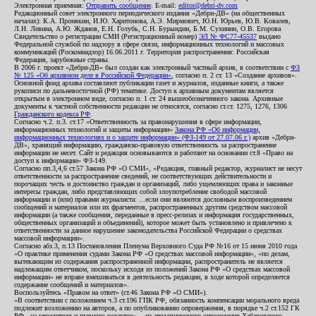
Электронная приемная:
Отправить сообщение
. E-mail:
editor@debri-dv.com
Редакционный совет электронного периодического издания «Дебри-ДВ» (на общественных
началах): К.А. Пронякин, И.Ю. Харитонова, А.Э. Мирмович, Ю.Н. Юрьев, Ю.В. Ковалев,
Л.Н. Левина, А.Ю. Жданов, Е.Н. Голубь, С.Н. Бурындин, Б.М. Сухинин, О.В. Егорова
Свидетельство о регистрации СМИ (Регистрационный номер)
ЭЛ № ФС77-45537
выдано
Федеральной службой по надзору в сфере связи, информационных технологий и массовых
коммуникаций (Роскомнадзор) 16.06.2011 г. Территория распространения: Российская
Федерация, зарубежные страны.
В 2006 г. проект «Дебри-ДВ» был создан как электронный частный архив, в соответствии с
ФЗ
№ 125 «Об архивном деле в Российской Федерации»
, согласно п. 2 ст. 13 «Создание архивов».
Основной фонд архива составляют публикации газет и журналов, изданные книги, а также
рукописи по дальневосточной (РФ) тематике. Доступ к архивным документам является
открытым в электронном виде, согласно п. 1 ст. 24 вышеобозначенного закона. Архивные
документы к частной собственности редакции не относятся, согласно ст.ст. 1275, 1276, 1306
Гражданского кодекса РФ
.
Согласно ч.2. п.3. ст.17 «Ответственность за правонарушения в сфере информации,
информационных технологий и защиты информации»
Закона РФ «Об информации,
информационных технологиях и о защите информации» (ФЗ-149 от 27.07.06 г.)
архив «Дебри-
ДВ», хранящий информацию, гражданско-правовую ответственность за распространение
информации не несет. Сайт и редакция основываются и работают на основании ст.8 «Право на
доступ к информации» ФЗ-149.
Согласно пп.3,4,6 ст.57 Закона РФ «О СМИ», «Редакция, главный редактор, журналист не несут
ответственности за распространение сведений, не соответствующих действительности и
порочащих честь и достоинство граждан и организаций, либо ущемляющих права и законные
интересы граждан, либо представляющих собой злоупотребление свободой массовой
информации и (или) правами журналиста: ...если они являются дословным воспроизведением
сообщений и материалов или их фрагментов, распространенных другим средством массовой
информации (а также сообщения, переданные в пресс-релизах и информация государственных,
общественных организаций и объединений), которое может быть установлено и привлечено к
ответственности за данное нарушение законодательства Российской Федерации о средствах
массовой информации».
Согласно абз.3, п.13 Постановления Пленума Верховного Суда РФ №16 от 15 июня 2010 года
«О практике применения судами Закона РФ «О средствах массовой информации», «по делам,
вытекающим из содержания распространенной информации, распространитель не является
надлежащим ответчиком, поскольку исходя из положений Закона РФ «О средствах массовой
информации» не вправе вмешиваться в деятельность редакции, в ходе которой определяется
содержание сообщений и материалов».
Воспользуйтесь «Правом на ответ» (ст.46 Закона РФ «О СМИ»).
«В соответствии с положением ч.3 ст.196 ГПК РФ, обязанность компенсации морального вреда
подлежит возложению на авторов, а по опубликованию опровержения, в порядке ч.2 ст.152 ГК
РФ - на учредителя и главного редактор», - из апелляционного определения Хабаровского