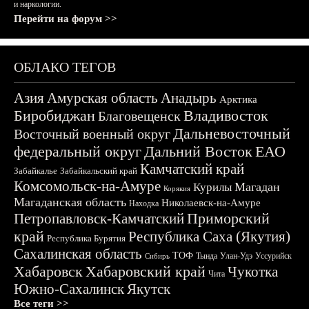
и наркологии.
Перейти на форум >>
ОБЛАКО ТЕГОВ
Азия
Амурская область
Анадырь
Арктика
Биробиджан
Владивосток
Благовещенск
Дальневосточный
Восточный военный округ
федеральный округ
Дальний Восток
ЕАО
Камчатский край
Забайкалье
Забайкальский край
Комсомольск-на-Амуре
Магадан
Курилы
Корякия
Магаданская область
Николаевск-на-Амуре
Находка
Приморский
Петропавловск-Камчатский
край
Республика Саха (Якутия)
Республика Бурятия
Сахалинская область
ТОФ
Тында
Улан-Удэ
Уссурийск
Сибирь
Хабаровск
Хабаровский край
Чукотка
Чита
Южно-Сахалинск
Якутск
Все теги >>