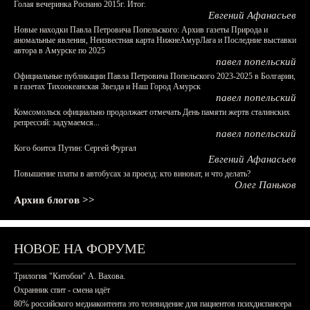
Голая вечеринка Роснано 2015г. Итог.
Евгений Афанасьев
Новые находки Павла Петровича Попельского: Архив газеты Природа и
аномальные явления, Неизвестная карта НижнеАмурЛага и Последние выставки
автора в Амурске по 2025
павел попельский
Официальные публикации Павла Петровича Попельского 2023-2025 в Болгарии,
в газетах Тихоокеанская Звезда и Наш Город Амурск
павел попельский
Комсомольск официально продолжает отмечать День памяти жертв сталинских
репрессий: задумаемся...
павел попельский
Кого боится Путин: Сергей Фургал
Евгений Афанасьев
Повышение платы в автобусах за проезд: кто виноват, и что делать?
Олег Паньков
Архив блогов >>
НОВОЕ НА ФОРУМЕ
Трилогия "Китобои" А. Вахова.
Охранник спит - смена идёт
80% российского медиаконтента это телевидение для пациентов психдиспансера