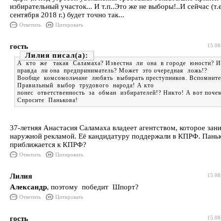
избирательный участок... И т.п..Это же не выборы!..И сейчас (т.е
сентября 2018 г.) будет точно так...
Ответить
Цитировать
гость
15.08
Лилия
А кто же такая Саламаха? Известна ли она в городе юности? И
правда ли она предприниматель? Может это очередная ложь!?
Вообще комсомольчане любять выбирать преступников. Вспомните
Правильный выбор трудового народа! А кто
понес ответственность за обман избирателей!? Никто! А вот поче
Спросите Панькова!
37-летняя Анастасия Саламаха владеет агентством, которое зан
наружной рекламой. Её кандидатуру поддержали в КПРФ. Паньк
приближается к КПРФ?
Ответить
Цитировать
Лилия
15.08
Александр
, поэтому победит Шпорт?
Ответить
Цитировать
гость
15.08