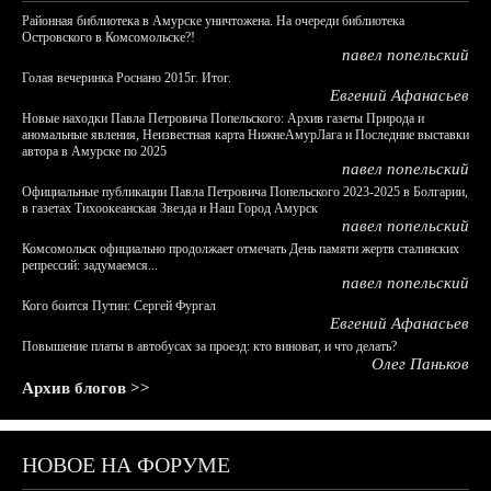
Районная библиотека в Амурске уничтожена. На очереди библиотека
Островского в Комсомольске?!
павел попельский
Голая вечеринка Роснано 2015г. Итог.
Евгений Афанасьев
Новые находки Павла Петровича Попельского: Архив газеты Природа и
аномальные явления, Неизвестная карта НижнеАмурЛага и Последние выставки
автора в Амурске по 2025
павел попельский
Официальные публикации Павла Петровича Попельского 2023-2025 в Болгарии,
в газетах Тихоокеанская Звезда и Наш Город Амурск
павел попельский
Комсомольск официально продолжает отмечать День памяти жертв сталинских
репрессий: задумаемся...
павел попельский
Кого боится Путин: Сергей Фургал
Евгений Афанасьев
Повышение платы в автобусах за проезд: кто виноват, и что делать?
Олег Паньков
Архив блогов >>
НОВОЕ НА ФОРУМЕ