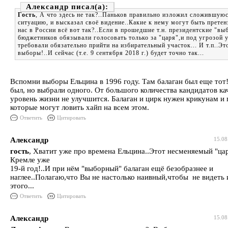
Александр
Гость
, А что здесь не так?..Паньков правильно изложил сложившую
ситуацию, и высказал своё видение..Какие к нему могут быть претен
нас в России всё вот так?..Если в прошедшие т.н. президентские "вы
бюджетников обязывали голосовать только за "царя",и под угрозой 
требовали обязательно прийти на избирательный участок... И т.п..Эт
выборы!..И сейчас (т.е. 9 сентября 2018 г.) будет точно так...
Вспомни выборы Ельцина в 1996 году. Там балаган был еще тот
был, но выбрали одного. От большого количества кандидатов ка
уровень жизни не улучшится. Балаган и цирк нужен крикунам и 
которые могут ловить хайп на всем этом.
Ответить
Цитировать
Александр
15.08
гость
, Хватит уже про времена Ельцина..Этот несменяемый "цар
Кремле уже
19-й год!..И при нём "выборный" балаган ещё безобразнее и
наглее..Полагаю,что Вы не настолько наивный,чтобы не видеть и
этого...
Ответить
Цитировать
Александр
15.08