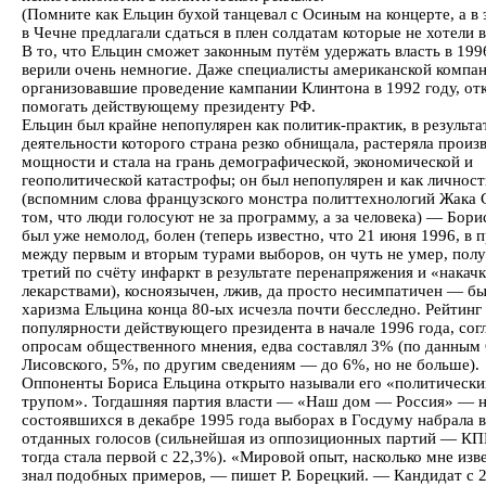
(Помните как Ельцин бухой танцевал с Осиным на концерте, а в 
в Чечне предлагали сдаться в плен солдатам которые не хотели во
В то, что Ельцин сможет законным путём удержать власть в 1996
верили очень немногие. Даже специалисты американской компа
организовавшие проведение кампании Клинтона в 1992 году, от
помогать действующему президенту РФ.
Ельцин был крайне непопулярен как политик-практик, в результа
деятельности которого страна резко обнищала, растеряла произ
мощности и стала на грань демографической, экономической и
геополитической катастрофы; он был непопулярен и как личност
(вспомним слова французского монстра политтехнологий Жака 
том, что люди голосуют не за программу, а за человека) — Бори
был уже немолод, болен (теперь известно, что 21 июня 1996, в
между первым и вторым турами выборов, он чуть не умер, пол
третий по счёту инфаркт в результате перенапряжения и «накач
лекарствами), косноязычен, лжив, да просто несимпатичен — б
харизма Ельцина конца 80-ых исчезла почти бесследно. Рейтинг
популярности действующего президента в начале 1996 года, сог
опросам общественного мнения, едва составлял 3% (по данным 
Лисовского, 5%, по другим сведениям — до 6%, но не больше).
Оппоненты Бориса Ельцина открыто называли его «политическ
трупом». Тогдашняя партия власти — «Наш дом — Россия» — 
состоявшихся в декабре 1995 года выборах в Госдуму набрала 
отданных голосов (сильнейшая из оппозиционных партий — К
тогда стала первой с 22,3%). «Мировой опыт, насколько мне изве
знал подобных примеров, — пишет Р. Борецкий. — Кандидат с