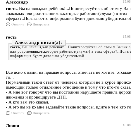
Александр
15.08
гость
, Вы наивны,как ребёнок!...Поинтересуйтесь об этом у Ва
знакомых или родственников,которые работают(служат) в этих
сферах?..Полагаю,что информация будет довольно убедительной
Ответить
Цитировать
гость
15.08
Александр
гость
, Вы наивны,как ребёнок!...Поинтересуйтесь об этом у Ваших 
или родственников,которые работают(служат) в этих сферах?..Полаг
информация будет довольно убедительной...
Все ясно с вами. на прямые вопросы отвечать не хотите, отсыла
то...
Нормальный такой ответ от человека который не в курсе происх
имеющий только отдаленное отношение к тому что кто-то сказал.
- А мне вот говорят что вы постоянно нарушаете правила доро
движения и провоцируете ДТП.
- А кто вам это сказал.
- А это вы не ко мне задавайте такие вопросы, идите к тем кто г
Ответить
Цитировать
Лилия
16.08