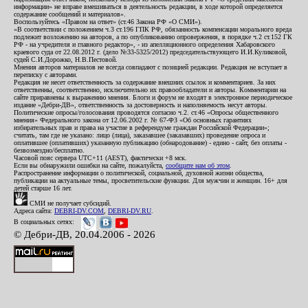
информации» не вправе вмешиваться в деятельность редакции, в ходе которой определяется
содержание сообщений и материалов».
Воспользуйтесь «Правом на ответ» (ст.46 Закона РФ «О СМИ»).
«В соответствии с положением ч.3 ст.196 ГПК РФ, обязанность компенсации морального вреда
подлежит возложению на авторов, а по опубликованию опровержения, в порядке ч.2 ст.152 ГК
РФ - на учредителя и главного редактор», - из апелляционного определения Хабаровского
краевого суда от 22.08.2012 г. (дело №33-5325/2012) председательствующего И.И.Куликовой,
судей С.И.Дорожко, Н.В.Пестовой.
Мнения авторов материалов не всегда совпадают с позицией редакции. Редакция не вступает в
переписку с авторами.
Редакция не несет ответственность за содержание внешних ссылок и комментариев. За них
ответственны, соответственно, исключительно их правообладатели и авторы. Комментарии на
сайте приравнены к выражению мнения. Блоги и форум не входят в электронное периодическое
издание «Дебри-ДВ», ответственность за достоверность и наполняемость несут авторы.
Политические опросы/голосования проводятся согласно ч.2. ст.46 «Опросы общественного
мнения» Федерального закона от 12.06.2002 г. № 67-ФЗ «Об основных гарантиях
избирательных прав и права на участие в референдуме граждан Российской Федерации»;
считать, там где не указано: лицо (лица), заказавшее (заказавших) проведение опроса и
оплатившее (оплативших) указанную публикацию (обнародование) - едино - сайт, без оплаты -
безвозмездно/бесплатно.
Часовой пояс сервера UTC+11 (AEST), фактически +8 мск.
Если вы обнаружили ошибки на сайте, пожалуйста,
сообщите нам об этом
.
Распространение информации о политической, социальной, духовной жизни общества,
публикации на актуальные темы, просветительские функции. Для мужчин и женщин. 16+ для
детей старше 16 лет.
СМИ не получает субсидий.
Адреса сайта:
DEBRI-DV.COM
,
DEBRI-DV.RU
.
В социальных сетях:
© Дебри-ДВ, 20.04.2006 - 2026