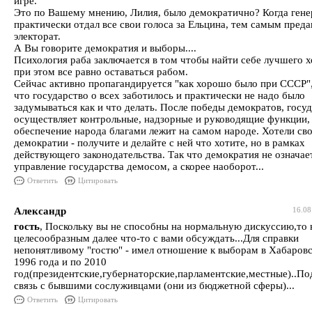
игре.
Это по Вашему мнению, Лилия, было демократично? Когда гене
практически отдал все свои голоса за Ельцина, тем самым преда
электорат.
А Вы говорите демократия и выборы....
Психология раба заключается в том чтобы найти себе лучшего х
при этом все равно оставаться рабом.
Сейчас активно пропагандируется "как хорошо было при СССР"
что государство о всех заботилось и практически не надо было
задумываться как и что делать. После победы демократов, госу
осуществляет контрольные, надзорные и руководящие функции,
обеспечение народа благами лежит на самом народе. Хотели св
демократии - получите и делайте с ней что хотите, но в рамках
действующего законодательства. Так что демократия не означае
управление государства демосом, а скорее наоборот...
Ответить
Цитировать
Александр
16.08
гость
, Поскольку вы не способны на нормальную дискуссию,то 
целесообразным далее что-то с вами обсуждать...Для справки
непонятливому "гостю" - имел отношение к выборам в Хабаровс
1996 года и по 2010
год(президентские,губернаторские,парламентские,местные)..П
связь с бывшими сослуживцами (они из бюджетной сферы)...
Ответить
Цитировать