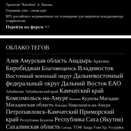
Трилогия "Китобои" А. Вахова.
Охранник спит - смена идёт
80% российского медиаконтента это телевидение для пациентов психдиспансера
и наркологии.
Перейти на форум >>
ОБЛАКО ТЕГОВ
Азия
Амурская область
Анадырь
Арктика
Биробиджан
Владивосток
Благовещенск
Дальневосточный
Восточный военный округ
федеральный округ
Дальний Восток
ЕАО
Камчатский край
Забайкалье
Забайкальский край
Комсомольск-на-Амуре
Магадан
Курилы
Корякия
Магаданская область
Николаевск-на-Амуре
Находка
Приморский
Петропавловск-Камчатский
край
Республика Саха (Якутия)
Республика Бурятия
Сахалинская область
ТОФ
Тында
Улан-Удэ
Уссурийск
Сибирь