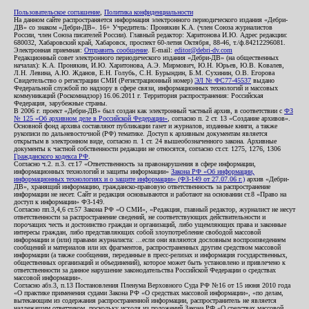
Пользовательское соглашение
,
Политика конфиденциальности
На данном сайте распространяется информация электронного периодического издания «Дебри-
ДВ» со знаком «Дебри-ДВ». 16+ Учредитель: Пронякин К.А. (член Союза журналистов
России, член Союза писателей России). Главный редактор: Харитонова И.Ю. Адрес редакции:
680032, Хабаровский край, Хабаровск, проспект 60-летия Октября, 88-46, т./ф.84212296081.
Электронная приемная:
Отправить сообщение
. E-mail:
editor@debri-dv.com
Редакционный совет электронного периодического издания «Дебри-ДВ» (на общественных
началах): К.А. Пронякин, И.Ю. Харитонова, А.Э. Мирмович, Ю.Н. Юрьев, Ю.В. Ковалев,
Л.Н. Левина, А.Ю. Жданов, Е.Н. Голубь, С.Н. Бурындин, Б.М. Сухинин, О.В. Егорова
Свидетельство о регистрации СМИ (Регистрационный номер)
ЭЛ № ФС77-45537
выдано
Федеральной службой по надзору в сфере связи, информационных технологий и массовых
коммуникаций (Роскомнадзор) 16.06.2011 г. Территория распространения: Российская
Федерация, зарубежные страны.
В 2006 г. проект «Дебри-ДВ» был создан как электронный частный архив, в соответствии с
ФЗ
№ 125 «Об архивном деле в Российской Федерации»
, согласно п. 2 ст. 13 «Создание архивов».
Основной фонд архива составляют публикации газет и журналов, изданные книги, а также
рукописи по дальневосточной (РФ) тематике. Доступ к архивным документам является
открытым в электронном виде, согласно п. 1 ст. 24 вышеобозначенного закона. Архивные
документы к частной собственности редакции не относятся, согласно ст.ст. 1275, 1276, 1306
Гражданского кодекса РФ
.
Согласно ч.2. п.3. ст.17 «Ответственность за правонарушения в сфере информации,
информационных технологий и защиты информации»
Закона РФ «Об информации,
информационных технологиях и о защите информации» (ФЗ-149 от 27.07.06 г.)
архив «Дебри-
ДВ», хранящий информацию, гражданско-правовую ответственность за распространение
информации не несет. Сайт и редакция основываются и работают на основании ст.8 «Право на
доступ к информации» ФЗ-149.
Согласно пп.3,4,6 ст.57 Закона РФ «О СМИ», «Редакция, главный редактор, журналист не несут
ответственности за распространение сведений, не соответствующих действительности и
порочащих честь и достоинство граждан и организаций, либо ущемляющих права и законные
интересы граждан, либо представляющих собой злоупотребление свободой массовой
информации и (или) правами журналиста: ...если они являются дословным воспроизведением
сообщений и материалов или их фрагментов, распространенных другим средством массовой
информации (а также сообщения, переданные в пресс-релизах и информация государственных,
общественных организаций и объединений), которое может быть установлено и привлечено к
ответственности за данное нарушение законодательства Российской Федерации о средствах
массовой информации».
Согласно абз.3, п.13 Постановления Пленума Верховного Суда РФ №16 от 15 июня 2010 года
«О практике применения судами Закона РФ «О средствах массовой информации», «по делам,
вытекающим из содержания распространенной информации, распространитель не является
надлежащим ответчиком, поскольку исходя из положений Закона РФ «О средствах массовой