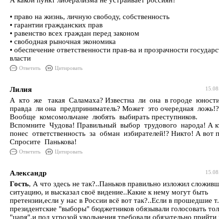
А какой пункт либерализма не устраивает россиян?
• право на жизнь, личную свободу, собственность
• гарантии гражданских прав
• равенство всех граждан перед законом
• свободная рыночная экономика
• обеспечение ответственности прав-ва и прозрачности государ
власти
Ответить
Цитировать
Лилия
15.08
А кто же такая Саламаха? Известна ли она в городе юност
правда ли она предприниматель? Может это очередная ложь!?
Вообще комсомольчане любять выбирать преступников.
Вспомните Чудова! Правильный выбор трудового народа! А к
понес ответственность за обман избирателей!? Никто! А вот 
Спросите Панькова!
Ответить
Цитировать
Александр
15.08
Гость
, А что здесь не так?..Паньков правильно изложил сложив
ситуацию, и высказал своё видение..Какие к нему могут быть
претензии,если у нас в России всё вот так?..Если в прошедшие т.
президентские "выборы" бюджетников обязывали голосовать тол
"царя",и под угрозой увольнения требовали обязательно прийти 