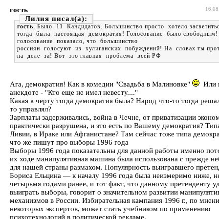
гость
16.08
Лилия
гость
, Было 11 Кандидатов. Большинство просто хотело засветить
тогда была настоящая демократия! Голосование было свободным!
голосование показало, что большинство
россиян голосуют из хулиганских побуждений! На словах ты про
на деле за! Вот это главная проблема всей РФ
Ага, демократия! Как в комедии "Свадьба в Малиновке"
Или к
анекдоте - "Кто еще не имел невесту...."
Какая к черту тогда демократия была? Народ что-то тогда реша
то управлял?
Зарплаты задерживались, война в Чечне, от приватизации эконо
практически разрушена, и это есть по Вашему демократия? Типа
Ливии, в Ираке или Афганистане? Там сейчас тоже типа демокра
что же пишут про выборы 1996 года
Выборы 1996 года показательны для данной работы именно пото
их ходе манипулятивная машина была использована с прежде н
для нашей страны размахом. Популярность выигравшего прете
Бориса Ельцина — к началу 1996 года была неизмеримо ниже, н
четырьмя годами ранее, и тот факт, что данному претенденту у
выиграть выборы, говорит о значительном развитии манипулят
механизмов в России. Избирательная кампания 1996 г., по мнен
некоторых экспертов, может стать учебником по применению
психотехнологий в политической рекламе.