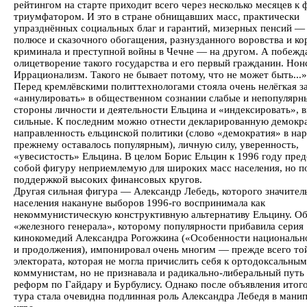
рейтингом на старте приходит всего через несколько месяцев к
триумфатором. И это в стране обнищавших масс, практически
упразднённых социальных благ и гарантий, мизерных пенсий —
полюсе и сказочного обогащения, разнузданного воровства и ко
криминала и преступной войны в Чечне — на другом. А побеж
олицетворение такого государства и его первый гражданин. Нон
Иррационализм. Такого не бывает потому, что не может быть...»
Перед кремлёвскими политтехнологами стояла очень нелёгкая за
«аннулировать» в общественном сознании слабые и непопулярн
стороны личности и деятельности Ельцина и «индексировать», 
сильные. К последним можно отнести декларированную демокр
направленность ельцинской политики (слово «демократия» в нар
прежнему оставалось популярным), личную силу, уверенность,
«увесистость» Ельцина. В целом Борис Ельцин к 1996 году пред
собой фигуру неприемлемую для широких масс населения, но п
поддержкой высоких финансовых кругов.
Другая сильная фигура — Александр Лебедь, которого значител
населения накануне выборов 1996-го воспринимала как
некоммунистическую конструктивную альтернативу Ельцину. Об
«железного генерала», которому популярности прибавила серия
кинокомедий Александра Рогожкина («Особенности национальн
и продолжения), импонировал очень многим — прежде всего то
электората, которая не могла причислить себя к ортодоксальным
коммунистам, но не признавала и радикально-либеральный пут
реформ по Гайдару и Бурбулису. Однако после объявления итог
тура стала очевидна подлинная роль Александра Лебедя в мани