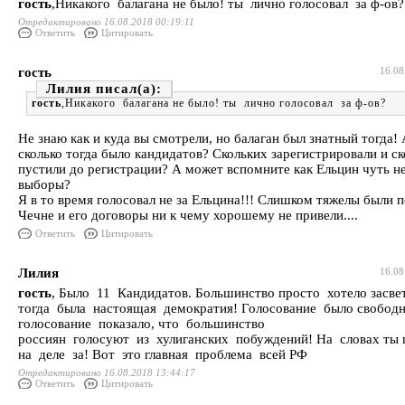
гость
,Никакого балагана не было! ты лично голосовал за ф-ов?
Отредактировано 16.08.2018 00:19:11
Ответить
Цитировать
гость
16.08
Лилия
гость
,Никакого балагана не было! ты лично голосовал за ф-ов?
Не знаю как и куда вы смотрели, но балаган был знатный тогда!
сколько тогда было кандидатов? Скольких зарегистрировали и ск
пустили до регистрации? А может вспомните как Ельцин чуть н
выборы?
Я в то время голосовал не за Ельцина!!! Слишком тяжелы были п
Чечне и его договоры ни к чему хорошему не привели....
Ответить
Цитировать
Лилия
16.08
гость
, Было 11 Кандидатов. Большинство просто хотело засве
тогда была настоящая демократия! Голосование было свободн
голосование показало, что большинство
россиян голосуют из хулиганских побуждений! На словах ты 
на деле за! Вот это главная проблема всей РФ
Отредактировано 16.08.2018 13:44:17
Ответить
Цитировать