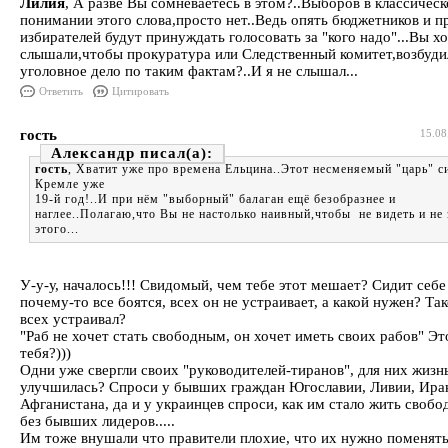
Лилия
, А разве Вы сомневаетесь в этом?..Выборов в классичес
понимании этого слова,просто нет..Ведь опять бюджетников и п
избирателей будут принуждать голосовать за "кого надо"...Вы хо
слышали,чтобы прокуратура или Следственный комитет,возбуди
уголовное дело по таким фактам?..И я не слышал...
Ответить
Цитировать
гость
15.08
Александр
гость
, Хватит уже про времена Ельцина..Этот несменяемый "царь" с
Кремле уже
19-й год!..И при нём "выборный" балаган ещё безобразнее и
наглее..Полагаю,что Вы не настолько наивный,чтобы не видеть и не 
этого...
У-у-у, началось!!! Свидомый, чем тебе этот мешает? Сидит себе
почему-то все боятся, всех он не устраивает, а какой нужен? Та
всех устраивал?
"Раб не хочет стать свободным, он хочет иметь своих рабов" Эт
тебя?)))
Одни уже свергли своих "руководителей-тиранов", для них жизн
улучшилась? Спроси у бывших граждан Югославии, Ливии, Ирак
Афганистана, да и у украинцев спроси, как им стало жить своб
без бывших лидеров.....
Им тоже внушали что правители плохие, что их нужно поменять