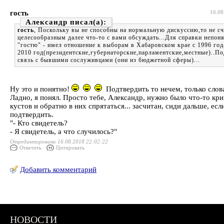
гость
16.08
Александр
гость
, Поскольку вы не способны на нормальную дискуссию,то не с
целесообразным далее что-то с вами обсуждать...Для справки непон
"гостю" - имел отношение к выборам в Хабаровском крае с 1996 год
2010 год(президентские,губернаторские,парламентские,местные)..П
связь с бывшими сослуживцами (они из бюджетной сферы)...
Ну это и понятно!
Подтвердить то нечем, только слова
Ладно, я понял. Просто тебе, Александр, нужно было что-то кри
кустов и обратно в них спрятаться... засчитан, сиди дальше, есл
подтвердить.
"- Кто свидетель?
- Я свидетель, а что случилось?"
Отредактировано 16.08.2018 22:02:22
Ответить
Цитировать
Добавить комментарий
НОВОСТИ