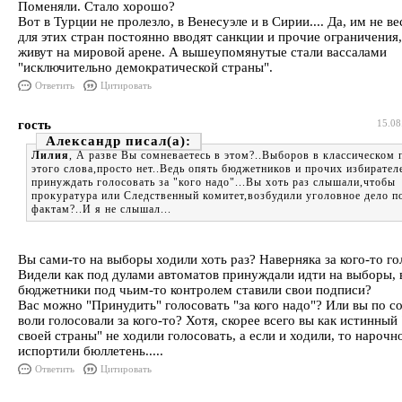
Поменяли. Стало хорошо?
Вот в Турции не пролезло, в Венесуэле и в Сирии.... Да, им не ве
для этих стран постоянно вводят санкции и прочие ограничения,
живут на мировой арене. А вышеупомянутые стали вассалами
"исключительно демократической страны".
Ответить
Цитировать
гость
15.08
Александр
Лилия
, А разве Вы сомневаетесь в этом?..Выборов в классическом
этого слова,просто нет..Ведь опять бюджетников и прочих избирател
принуждать голосовать за "кого надо"...Вы хоть раз слышали,чтобы
прокуратура или Следственный комитет,возбудили уголовное дело п
фактам?..И я не слышал...
Вы сами-то на выборы ходили хоть раз? Наверняка за кого-то го
Видели как под дулами автоматов принуждали идти на выборы, 
бюджетники под чьим-то контролем ставили свои подписи?
Вас можно "Принудить" голосовать "за кого надо"? Или вы по с
воли голосовали за кого-то? Хотя, скорее всего вы как истинный
своей страны" не ходили голосовать, а если и ходили, то нарочн
испортили бюллетень.....
Ответить
Цитировать