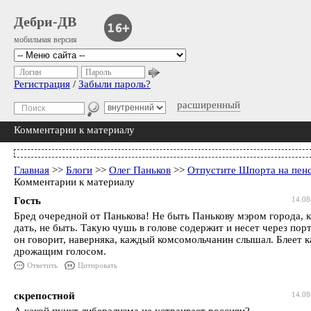
Дебри-ДВ
мобильная версия
Логин
Пароль
Регистрация
/
Забыли пароль?
расширенный
Комментарии к материалу
Главная
>>
Блоги
>>
Олег Паньков
>>
Отпустите Шпорта на пе
Комментарии к материалу
Гость
14.08
Бред очередной от Панькова! Не быть Панькову мэром города, к
дать, не быть. Такую чушь в голове содержит и несет через порт
он говорит, наверняка, каждый комсомольчанин слышал. Блеет к
дрожащим голосом.
Ответить
Цитировать
скрепостной
14.08