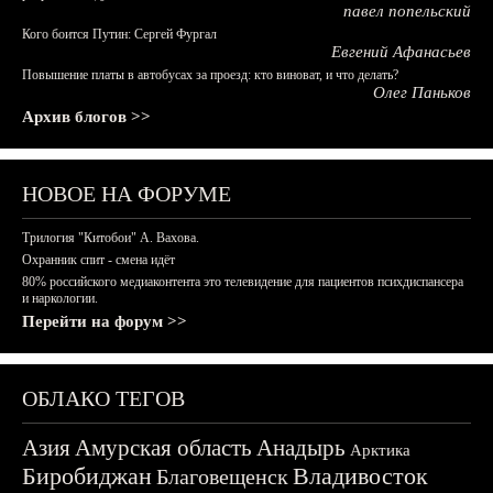
павел попельский
Кого боится Путин: Сергей Фургал
Евгений Афанасьев
Повышение платы в автобусах за проезд: кто виноват, и что делать?
Олег Паньков
Архив блогов >>
НОВОЕ НА ФОРУМЕ
Трилогия "Китобои" А. Вахова.
Охранник спит - смена идёт
80% российского медиаконтента это телевидение для пациентов психдиспансера
и наркологии.
Перейти на форум >>
ОБЛАКО ТЕГОВ
Азия
Амурская область
Анадырь
Арктика
Биробиджан
Владивосток
Благовещенск