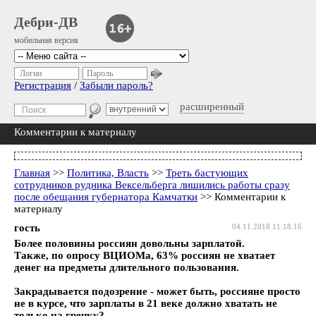
Дебри-ДВ
мобильная версия
Логин
Пароль
Регистрация
/
Забыли пароль?
расширенный
Комментарии к материалу
Главная
>>
Политика, Власть
>>
Треть бастующих
сотрудников рудника Вексельберга лишились работы сразу
после обещания губернатора Камчатки
>> Комментарии к
материалу
гость
04.11.2018 11:18:16
Более половины россиян довольны зарплатой.
Также, по опросу ВЦИОМа, 63% россиян не хватает
денег на предметы длительного пользования.
Закрадывается подозрение - может быть, россияне просто
не в курсе, что зарплаты в 21 веке должно хватать не
только на гречку?