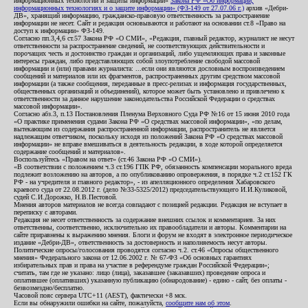
информационных технологий и защиты информации»
Закона РФ «Об информации,
информационных технологиях и о защите информации» (ФЗ-149 от 27.07.06 г.)
архив «Дебри-
ДВ», хранящий информацию, гражданско-правовую ответственность за распространение
информации не несет. Сайт и редакция основываются и работают на основании ст.8 «Право на
доступ к информации» ФЗ-149.
Согласно пп.3,4,6 ст.57 Закона РФ «О СМИ», «Редакция, главный редактор, журналист не несут
ответственности за распространение сведений, не соответствующих действительности и
порочащих честь и достоинство граждан и организаций, либо ущемляющих права и законные
интересы граждан, либо представляющих собой злоупотребление свободой массовой
информации и (или) правами журналиста: ...если они являются дословным воспроизведением
сообщений и материалов или их фрагментов, распространенных другим средством массовой
информации (а также сообщения, переданные в пресс-релизах и информация государственных,
общественных организаций и объединений), которое может быть установлено и привлечено к
ответственности за данное нарушение законодательства Российской Федерации о средствах
массовой информации».
Согласно абз.3, п.13 Постановления Пленума Верховного Суда РФ №16 от 15 июня 2010 года
«О практике применения судами Закона РФ «О средствах массовой информации», «по делам,
вытекающим из содержания распространенной информации, распространитель не является
надлежащим ответчиком, поскольку исходя из положений Закона РФ «О средствах массовой
информации» не вправе вмешиваться в деятельность редакции, в ходе которой определяется
содержание сообщений и материалов».
Воспользуйтесь «Правом на ответ» (ст.46 Закона РФ «О СМИ»).
«В соответствии с положением ч.3 ст.196 ГПК РФ, обязанность компенсации морального вреда
подлежит возложению на авторов, а по опубликованию опровержения, в порядке ч.2 ст.152 ГК
РФ - на учредителя и главного редактор», - из апелляционного определения Хабаровского
краевого суда от 22.08.2012 г. (дело №33-5325/2012) председательствующего И.И.Куликовой,
судей С.И.Дорожко, Н.В.Пестовой.
Мнения авторов материалов не всегда совпадают с позицией редакции. Редакция не вступает в
переписку с авторами.
Редакция не несет ответственность за содержание внешних ссылок и комментариев. За них
ответственны, соответственно, исключительно их правообладатели и авторы. Комментарии на
сайте приравнены к выражению мнения. Блоги и форум не входят в электронное периодическое
издание «Дебри-ДВ», ответственность за достоверность и наполняемость несут авторы.
Политические опросы/голосования проводятся согласно ч.2. ст.46 «Опросы общественного
мнения» Федерального закона от 12.06.2002 г. № 67-ФЗ «Об основных гарантиях
избирательных прав и права на участие в референдуме граждан Российской Федерации»;
считать, там где не указано: лицо (лица), заказавшее (заказавших) проведение опроса и
оплатившее (оплативших) указанную публикацию (обнародование) - едино - сайт, без оплаты -
безвозмездно/бесплатно.
Часовой пояс сервера UTC+11 (AEST), фактически +8 мск.
Если вы обнаружили ошибки на сайте, пожалуйста,
сообщите нам об этом
.