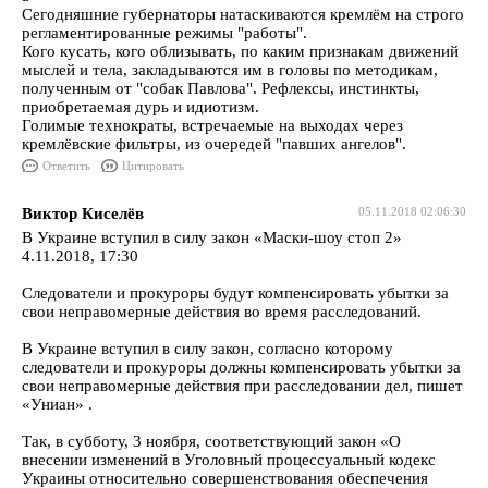
Сегодняшние губернаторы натаскиваются кремлём на строго
регламентированные режимы "работы".
Кого кусать, кого облизывать, по каким признакам движений
мыслей и тела, закладываются им в головы по методикам,
полученным от "собак Павлова". Рефлексы, инстинкты,
приобретаемая дурь и идиотизм.
Голимые технократы, встречаемые на выходах через
кремлёвские фильтры, из очередей "павших ангелов".
Ответить
Цитировать
Виктор Киселёв
05.11.2018 02:06:30
В Украине вступил в силу закон «Маски-шоу стоп 2»
4.11.2018, 17:30
Следователи и прокуроры будут компенсировать убытки за
свои неправомерные действия во время расследований.
В Украине вступил в силу закон, согласно которому
следователи и прокуроры должны компенсировать убытки за
свои неправомерные действия при расследовании дел, пишет
«Униан» .
Так, в субботу, 3 ноября, соответствующий закон «О
внесении изменений в Уголовный процессуальный кодекс
Украины относительно совершенствования обеспечения