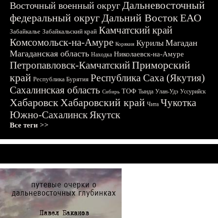
Дальневосточный
Восточный военный округ
федеральный округ
Дальний Восток
ЕАО
Камчатский край
Забайкалье
Забайкальский край
Комсомольск-на-Амуре
Магадан
Курилы
Корякия
Магаданская область
Николаевск-на-Амуре
Находка
Приморский
Петропавловск-Камчатский
край
Республика Саха (Якутия)
Республика Бурятия
Сахалинская область
ТОФ
Тында
Улан-Удэ
Уссурийск
Сибирь
Хабаровск
Хабаровский край
Чукотка
Чита
Южно-Сахалинск
Якутск
Все теги >>