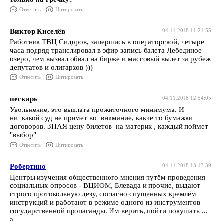
Ответить
Цитировать
Виктор Киселёв
04.11.2018 11:21:55
Работник ТВЦ Сидоров, запершись в операторской, четыре
часа подряд транслировал в эфир запись балета Лебединое
озеро, чем вызвал обвал на бирже и массовый вылет за рубеж
депутатов и олигархов )))
Ответить
Цитировать
пескарь
04.11.2018 12:54:05
Увольнение, это выплата прожиточного минимума. И
ни какой суд не примет во внимание, какие то бумажки
договоров. ЗНАЯ цену билетов на материк , каждый поймет
"выбор"
Ответить
Цитировать
Робертино
04.11.2018 13:13:39
Центры изучения общественного мнения путём проведения
социальных опросов - ВЦИОМ, Блевада и прочие, выдают
строго протокольную дезу, согласно спущенных кремлём
инструкций и работают в режиме одного из инструментов
государственной пропаганды. Им верить, пойти покушать ...
а