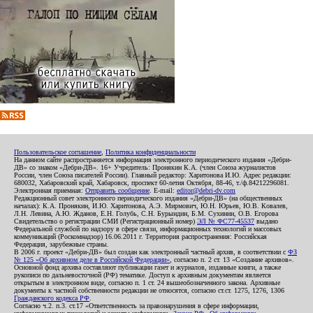
Пользовательское соглашение
,
Политика конфиденциальности
На данном сайте распространяется информация электронного периодического издания «Дебри-
ДВ» со знаком «Дебри-ДВ». 16+ Учредитель: Пронякин К.А. (член Союза журналистов
России, член Союза писателей России). Главный редактор: Харитонова И.Ю. Адрес редакции:
680032, Хабаровский край, Хабаровск, проспект 60-летия Октября, 88-46, т./ф.84212296081.
Электронная приемная:
Отправить сообщение
. E-mail:
editor@debri-dv.com
Редакционный совет электронного периодического издания «Дебри-ДВ» (на общественных
началах): К.А. Пронякин, И.Ю. Харитонова, А.Э. Мирмович, Ю.Н. Юрьев, Ю.В. Ковалев,
Л.Н. Левина, А.Ю. Жданов, Е.Н. Голубь, С.Н. Бурындин, Б.М. Сухинин, О.В. Егорова
Свидетельство о регистрации СМИ (Регистрационный номер)
ЭЛ № ФС77-45537
выдано
Федеральной службой по надзору в сфере связи, информационных технологий и массовых
коммуникаций (Роскомнадзор) 16.06.2011 г. Территория распространения: Российская
Федерация, зарубежные страны.
В 2006 г. проект «Дебри-ДВ» был создан как электронный частный архив, в соответствии с
ФЗ
№ 125 «Об архивном деле в Российской Федерации»
, согласно п. 2 ст. 13 «Создание архивов».
Основной фонд архива составляют публикации газет и журналов, изданные книги, а также
рукописи по дальневосточной (РФ) тематике. Доступ к архивным документам является
открытым в электронном виде, согласно п. 1 ст. 24 вышеобозначенного закона. Архивные
документы к частной собственности редакции не относятся, согласно ст.ст. 1275, 1276, 1306
Гражданского кодекса РФ
.
Согласно ч.2. п.3. ст.17 «Ответственность за правонарушения в сфере информации,