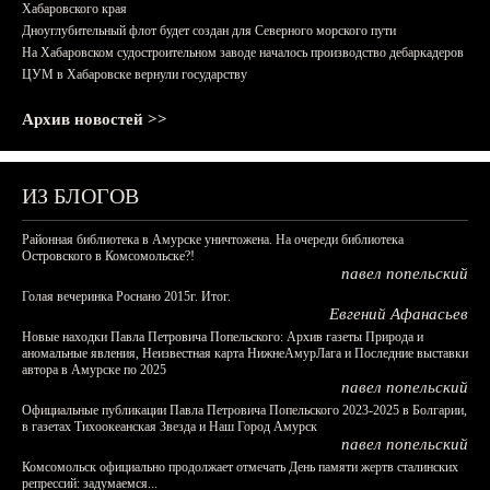
Хабаровского края
Дноуглубительный флот будет создан для Северного морского пути
На Хабаровском судостроительном заводе началось производство дебаркадеров
ЦУМ в Хабаровске вернули государству
Архив новостей >>
ИЗ БЛОГОВ
Районная библиотека в Амурске уничтожена. На очереди библиотека
Островского в Комсомольске?!
павел попельский
Голая вечеринка Роснано 2015г. Итог.
Евгений Афанасьев
Новые находки Павла Петровича Попельского: Архив газеты Природа и
аномальные явления, Неизвестная карта НижнеАмурЛага и Последние выставки
автора в Амурске по 2025
павел попельский
Официальные публикации Павла Петровича Попельского 2023-2025 в Болгарии,
в газетах Тихоокеанская Звезда и Наш Город Амурск
павел попельский
Комсомольск официально продолжает отмечать День памяти жертв сталинских
репрессий: задумаемся...