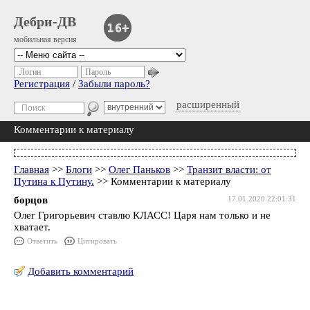
Дебри-ДВ
мобильная версия
Логин
Пароль
Регистрация
/
Забыли пароль?
расширенный
Комментарии к материалу
Главная
>>
Блоги
>>
Олег Паньков
>>
Транзит власти: от
Путина к Путину.
>> Комментарии к материалу
борцов
17.01.2020 22:01:31
Олег Григорьевич ставлю КЛАСС! Царя нам только и не
хватает.
Ответить
Цитировать
Добавить комментарий