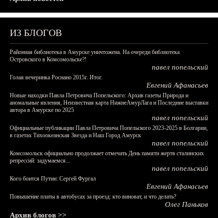
ИЗ БЛОГОВ
Районная библиотека в Амурске уничтожена. На очереди библиотека
Островского в Комсомольске?!
павел попельский
Голая вечеринка Роснано 2015г. Итог.
Евгений Афанасьев
Новые находки Павла Петровича Попельского: Архив газеты Природа и
аномальные явления, Неизвестная карта НижнеАмурЛага и Последние выставки
автора в Амурске по 2025
павел попельский
Официальные публикации Павла Петровича Попельского 2023-2025 в Болгарии,
в газетах Тихоокеанская Звезда и Наш Город Амурск
павел попельский
Комсомольск официально продолжает отмечать День памяти жертв сталинских
репрессий: задумаемся...
павел попельский
Кого боится Путин: Сергей Фургал
Евгений Афанасьев
Повышение платы в автобусах за проезд: кто виноват, и что делать?
Олег Паньков
Архив блогов >>