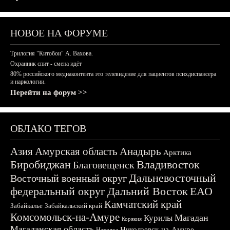
НОВОЕ НА ФОРУМЕ
Трилогия "Китобои" А. Вахова.
Охранник спит - смена идёт
80% российского медиаконтента это телевидение для пациентов психдиспансера
и наркологии.
Перейти на форум >>
ОБЛАКО ТЕГОВ
Азия
Амурская область
Анадырь
Арктика
Биробиджан
Владивосток
Благовещенск
Дальневосточный
Восточный военный округ
федеральный округ
Дальний Восток
ЕАО
Камчатский край
Забайкалье
Забайкальский край
Комсомольск-на-Амуре
Магадан
Курилы
Корякия
Магаданская область
Николаевск-на-Амуре