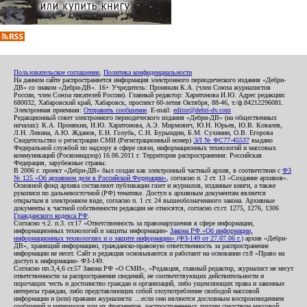
Пользовательское соглашение
,
Политика конфиденциальности
На данном сайте распространяется информация электронного периодического издания «Дебри-
ДВ» со знаком «Дебри-ДВ». 16+ Учредитель: Пронякин К.А. (член Союза журналистов
России, член Союза писателей России). Главный редактор: Харитонова И.Ю. Адрес редакции:
680032, Хабаровский край, Хабаровск, проспект 60-летия Октября, 88-46, т./ф.84212296081.
Электронная приемная:
Отправить сообщение
. E-mail:
editor@debri-dv.com
Редакционный совет электронного периодического издания «Дебри-ДВ» (на общественных
началах): К.А. Пронякин, И.Ю. Харитонова, А.Э. Мирмович, Ю.Н. Юрьев, Ю.В. Ковалев,
Л.Н. Левина, А.Ю. Жданов, Е.Н. Голубь, С.Н. Бурындин, Б.М. Сухинин, О.В. Егорова
Свидетельство о регистрации СМИ (Регистрационный номер)
ЭЛ № ФС77-45537
выдано
Федеральной службой по надзору в сфере связи, информационных технологий и массовых
коммуникаций (Роскомнадзор) 16.06.2011 г. Территория распространения: Российская
Федерация, зарубежные страны.
В 2006 г. проект «Дебри-ДВ» был создан как электронный частный архив, в соответствии с
ФЗ
№ 125 «Об архивном деле в Российской Федерации»
, согласно п. 2 ст. 13 «Создание архивов».
Основной фонд архива составляют публикации газет и журналов, изданные книги, а также
рукописи по дальневосточной (РФ) тематике. Доступ к архивным документам является
открытым в электронном виде, согласно п. 1 ст. 24 вышеобозначенного закона. Архивные
документы к частной собственности редакции не относятся, согласно ст.ст. 1275, 1276, 1306
Гражданского кодекса РФ
.
Согласно ч.2. п.3. ст.17 «Ответственность за правонарушения в сфере информации,
информационных технологий и защиты информации»
Закона РФ «Об информации,
информационных технологиях и о защите информации» (ФЗ-149 от 27.07.06 г.)
архив «Дебри-
ДВ», хранящий информацию, гражданско-правовую ответственность за распространение
информации не несет. Сайт и редакция основываются и работают на основании ст.8 «Право на
доступ к информации» ФЗ-149.
Согласно пп.3,4,6 ст.57 Закона РФ «О СМИ», «Редакция, главный редактор, журналист не несут
ответственности за распространение сведений, не соответствующих действительности и
порочащих честь и достоинство граждан и организаций, либо ущемляющих права и законные
интересы граждан, либо представляющих собой злоупотребление свободой массовой
информации и (или) правами журналиста: ...если они являются дословным воспроизведением
сообщений и материалов или их фрагментов, распространенных другим средством массовой