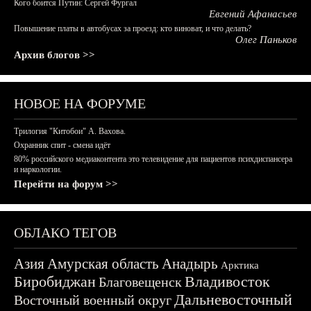
Кого боится Путин: Сергей Фургал
Евгений Афанасьев
Повышение платы в автобусах за проезд: кто виноват, и что делать?
Олег Паньков
Архив блогов >>
НОВОЕ НА ФОРУМЕ
Трилогия "Китобои" А. Вахова.
Охранник спит - смена идёт
80% российского медиаконтента это телевидение для пациентов психдиспансера
и наркологии.
Перейти на форум >>
ОБЛАКО ТЕГОВ
Азия
Амурская область
Анадырь
Арктика
Биробиджан
Владивосток
Благовещенск
Дальневосточный
Восточный военный округ