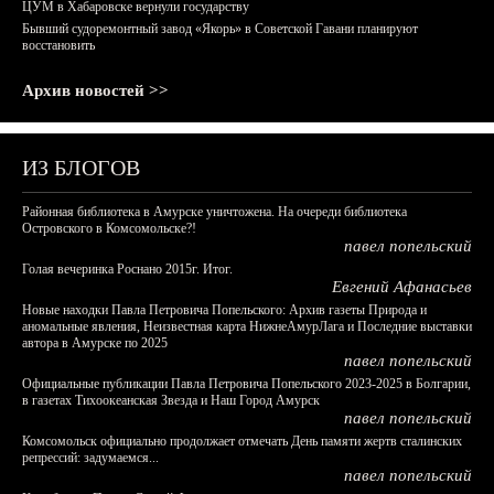
ЦУМ в Хабаровске вернули государству
Бывший судоремонтный завод «Якорь» в Советской Гавани планируют
восстановить
Архив новостей >>
ИЗ БЛОГОВ
Районная библиотека в Амурске уничтожена. На очереди библиотека
Островского в Комсомольске?!
павел попельский
Голая вечеринка Роснано 2015г. Итог.
Евгений Афанасьев
Новые находки Павла Петровича Попельского: Архив газеты Природа и
аномальные явления, Неизвестная карта НижнеАмурЛага и Последние выставки
автора в Амурске по 2025
павел попельский
Официальные публикации Павла Петровича Попельского 2023-2025 в Болгарии,
в газетах Тихоокеанская Звезда и Наш Город Амурск
павел попельский
Комсомольск официально продолжает отмечать День памяти жертв сталинских
репрессий: задумаемся...
павел попельский