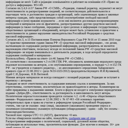
информации не несет. Сайт и редакция основываются и работают на основании ст.8 «Право на
доступ к информации» ФЗ-149.
Согласно пп.3,4,6 ст.57 Закона РФ «О СМИ», «Редакция, главный редактор, журналист не несут
ответственности за распространение сведений, не соответствующих действительности и
порочащих честь и достоинство граждан и организаций, либо ущемляющих права и законные
интересы граждан, либо представляющих собой злоупотребление свободой массовой
информации и (или) правами журналиста: ...если они являются дословным воспроизведением
сообщений и материалов или их фрагментов, распространенных другим средством массовой
информации (а также сообщения, переданные в пресс-релизах и информация государственных,
общественных организаций и объединений), которое может быть установлено и привлечено к
ответственности за данное нарушение законодательства Российской Федерации о средствах
массовой информации».
Согласно абз.3, п.13 Постановления Пленума Верховного Суда РФ №16 от 15 июня 2010 года
«О практике применения судами Закона РФ «О средствах массовой информации», «по делам,
вытекающим из содержания распространенной информации, распространитель не является
надлежащим ответчиком, поскольку исходя из положений Закона РФ «О средствах массовой
информации» не вправе вмешиваться в деятельность редакции, в ходе которой определяется
содержание сообщений и материалов».
Воспользуйтесь «Правом на ответ» (ст.46 Закона РФ «О СМИ»).
«В соответствии с положением ч.3 ст.196 ГПК РФ, обязанность компенсации морального вреда
подлежит возложению на авторов, а по опубликованию опровержения, в порядке ч.2 ст.152 ГК
РФ - на учредителя и главного редактор», - из апелляционного определения Хабаровского
краевого суда от 22.08.2012 г. (дело №33-5325/2012) председательствующего И.И.Куликовой,
судей С.И.Дорожко, Н.В.Пестовой.
Мнения авторов материалов не всегда совпадают с позицией редакции. Редакция не вступает в
переписку с авторами.
Редакция не несет ответственность за содержание внешних ссылок и комментариев. За них
ответственны, соответственно, исключительно их правообладатели и авторы. Комментарии на
сайте приравнены к выражению мнения. Блоги и форум не входят в электронное периодическое
издание «Дебри-ДВ», ответственность за достоверность и наполняемость несут авторы.
Политические опросы/голосования проводятся согласно ч.2. ст.46 «Опросы общественного
мнения» Федерального закона от 12.06.2002 г. № 67-ФЗ «Об основных гарантиях
избирательных прав и права на участие в референдуме граждан Российской Федерации»;
считать, там где не указано: лицо (лица), заказавшее (заказавших) проведение опроса и
оплатившее (оплативших) указанную публикацию (обнародование) - едино - сайт, без оплаты -
безвозмездно/бесплатно.
Часовой пояс сервера UTC+11 (AEST), фактически +8 мск.
Если вы обнаружили ошибки на сайте, пожалуйста,
сообщите нам об этом
.
Распространение информации о политической, социальной, духовной жизни общества,
публикации на актуальные темы, просветительские функции. Для мужчин и женщин. 16+ для
детей старше 16 лет.