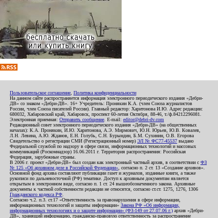
Пользовательское соглашение
,
Политика конфиденциальности
На данном сайте распространяется информация электронного периодического издания «Дебри-
ДВ» со знаком «Дебри-ДВ». 16+ Учредитель: Пронякин К.А. (член Союза журналистов
России, член Союза писателей России). Главный редактор: Харитонова И.Ю. Адрес редакции:
680032, Хабаровский край, Хабаровск, проспект 60-летия Октября, 88-46, т./ф.84212296081.
Электронная приемная:
Отправить сообщение
. E-mail:
editor@debri-dv.com
Редакционный совет электронного периодического издания «Дебри-ДВ» (на общественных
началах): К.А. Пронякин, И.Ю. Харитонова, А.Э. Мирмович, Ю.Н. Юрьев, Ю.В. Ковалев,
Л.Н. Левина, А.Ю. Жданов, Е.Н. Голубь, С.Н. Бурындин, Б.М. Сухинин, О.В. Егорова
Свидетельство о регистрации СМИ (Регистрационный номер)
ЭЛ № ФС77-45537
выдано
Федеральной службой по надзору в сфере связи, информационных технологий и массовых
коммуникаций (Роскомнадзор) 16.06.2011 г. Территория распространения: Российская
Федерация, зарубежные страны.
В 2006 г. проект «Дебри-ДВ» был создан как электронный частный архив, в соответствии с
ФЗ
№ 125 «Об архивном деле в Российской Федерации»
, согласно п. 2 ст. 13 «Создание архивов».
Основной фонд архива составляют публикации газет и журналов, изданные книги, а также
рукописи по дальневосточной (РФ) тематике. Доступ к архивным документам является
открытым в электронном виде, согласно п. 1 ст. 24 вышеобозначенного закона. Архивные
документы к частной собственности редакции не относятся, согласно ст.ст. 1275, 1276, 1306
Гражданского кодекса РФ
.
Согласно ч.2. п.3. ст.17 «Ответственность за правонарушения в сфере информации,
информационных технологий и защиты информации»
Закона РФ «Об информации,
информационных технологиях и о защите информации» (ФЗ-149 от 27.07.06 г.)
архив «Дебри-
ДВ», хранящий информацию, гражданско-правовую ответственность за распространение