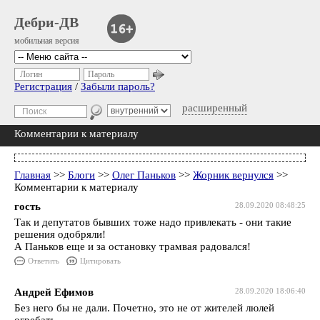
Дебри-ДВ
мобильная версия
Логин
Пароль
Регистрация
/
Забыли пароль?
расширенный
Комментарии к материалу
Главная
>>
Блоги
>>
Олег Паньков
>>
Жорник вернулся
>>
Комментарии к материалу
гость
28.09.2020 08:48:25
Так и депутатов бывших тоже надо привлекать - они такие
решения одобряли!
А Паньков еще и за остановку трамвая радовался!
Ответить
Цитировать
Андрей Ефимов
28.09.2020 18:06:40
Без него бы не дали. Почетно, это не от жителей люлей