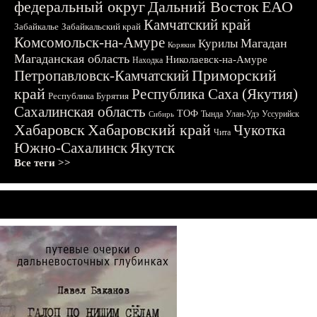
федеральный округ
Дальний Восток
ЕАО
Камчатский край
Забайкалье
Забайкальский край
Комсомольск-на-Амуре
Магадан
Курилы
Корякия
Магаданская область
Николаевск-на-Амуре
Находка
Приморский
Петропавловск-Камчатский
край
Республика Саха (Якутия)
Республика Бурятия
Сахалинская область
ТОФ
Тында
Улан-Удэ
Уссурийск
Сибирь
Хабаровск
Хабаровский край
Чукотка
Чита
Южно-Сахалинск
Якутск
Все теги >>