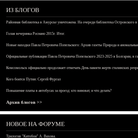
ИЗ БЛОГОВ
Районная библиотека в Амурске уничтожена. На очереди библиотека Островского в
Голая вечеринка Роснано 2015г. Итог.
Новые находки Павла Петровича Попельского: Архив газеты Природа и аномальные
Официальные публикации Павла Петровича Попельского 2023-2025 в Болгарии, в г
Комсомольск официально продолжает отмечать День памяти жертв сталинских репрес
Кого боится Путин: Сергей Фургал
Повышение платы в автобусах за проезд: кто виноват, и что делать?
Архив блогов >>
НОВОЕ НА ФОРУМЕ
Трилогия "Китобои" А. Вахова.