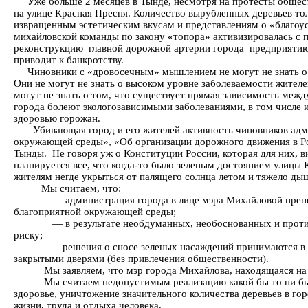
Уже больше 2 месяцев в Тынде, несмотря на протесты обществ
на улице Красная Пресня. Количество вырубленных деревьев тол
извращенным эстетическим вкусам и представлениям о «благоу
михайловской команды по закону «топора» активизировалась с
реконструкцию главной дорожной артерии города предприятию 
приводит к банкротству.
Чиновники с «дровосечным» мышлением не могут не знать о ва
Они не могут не знать о высоком уровне заболеваемости жите
могут не знать о том, что существует прямая зависимость межд
города болеют экологозависимыми заболеваниями, в том числе
здоровью горожан.
Убивающая город и его жителей активность чиновников админ
окружающей среды», «Об организации дорожного движения в Р
Тынды. Не говоря уж о Конституции России, которая для них, 
планируется все, что когда-то было зеленым достоянием улицы 
жителям негде укрыться от палящего солнца летом и тяжело дыш
Мы считаем, что:
— администрация города в лице мэра Михайловой пренебрега
благоприятной окружающей среды;
— в результате необдуманных, необоснованных и противоре
риску;
— решения о сносе зеленых насаждений принимаются в наруш
закрытыми дверями (без привлечения общественности).
Мы заявляем, что мэр города Михайлова, находящаяся на сво
Мы считаем недопустимым реализацию какой бы то ни было п
здоровье, уничтожение значительного количества деревьев в г
жизни, труда и отдыха человека.