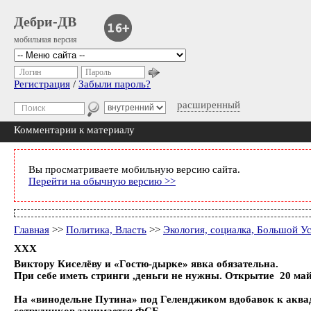
Дебри-ДВ
мобильная версия
Логин
Пароль
Регистрация
/
Забыли пароль?
расширенный
Комментарии к материалу
Вы просматриваете мобильную версию сайта.
Перейти на обычную версию >>
Главная
>>
Политика, Власть
>>
Экология, социалка, Большой У
XXX
Виктору Киселёву и «Гостю-дырке» явка обязательна.
При себе иметь стринги ,деньги не нужны. Открытие 20 май
На «винодельне Путина» под Геленджиком вдобавок к аквад