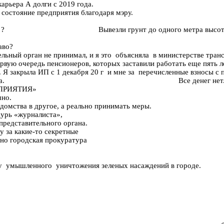
арьера А долги с 2019 года.
состояние предприятия благодаря мэру.
пертизу ? Вывезли грунт до одного метра высотой, а се
аво?
льный орган не принимал, и я это объясняла в министерстве транс
первую очередь пенсионеров, которых заставили работать еще пять
 закрыла ИП с 1 декабря 20 г и мне за перечисленные взносы с п
пенсия с К-74 процента. Все денег нет
ОПРИЯТИЯ»
чно.
мства в другое, а реально принимать меры.
рь «журналиста»,
едставительного органа.
за какие-то секретные
о городская прокуратура
у умышленного уничтожения зеленых насаждений в городе.