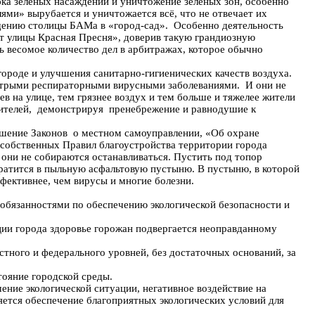
а зелёных насаждений и уничтожение зелёных зон, особенно
ями» вырубается и уничтожается всё, что не отвечает их
ащению столицы БАМа в «город-сад». Особенно деятельность
т улицы Красная Пресня», доверив такую грандиозную
 весомое количество дел в арбитражах, которое обычно
роде и улучшения санитарно-гигиенических качеств воздуха.
острыми респираторными вирусными заболеваниями. И они не
в на улице, тем грязнее воздух и тем больше и тяжелее жители
жителей, демонстрируя пренебрежение и равнодушие к
шение Законов о местном самоуправлении, «Об охране
собственных Правил благоустройства территории города
они не собираются останавливаться. Пустить под топор
вратится в пыльную асфальтовую пустыню. В пустыню, в которой
фективнее, чем вирусы и многие болезни.
язанностями по обеспечению экологической безопасности и
 города здоровье горожан подвергается неоправданному
го и федерального уровней, без достаточных оснований, за
ояние городской среды.
е экологической ситуации, негативное воздействие на
яется обеспечение благоприятных экологических условий для