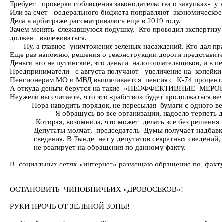
Требует проверки соблюдения законодательства о закупках- у к
Или за счет федерального бюджета поправляют экономическое 
Дела в арбитраже рассматривались еще в 2019 году.
Зачем менять слежавшуюся подушку. Кто проводил экс
должен вылеживаться.
Ну, а главное уничтожение зеленых насаждений. Кто дал пр
Еще раз напомню, решения о реконструкции дороги представите
Деньги это не путинские, это деньги налогоплательщиков, и в 
Предприниматели с августа получают увеличение на копейки. Я
Пенсионерам МО и МВД выплачивается 
А откуда деньги берутся на такие «НЕЭФФЕКТИВНЫЕ МЕР
Неужели вы считаете, что это «рабство» будет продолжаться ве
Пора наводить порядок, не пересылая бумаги с одного ведо
Я обращусь во все организации, надоело терпеть ду
Которая, возомнила, что может делать все без решения пр
Депутаты молчат, председатель Думы получает надбавку 
сведения. В Тынде нет у депутатов секретных сведений, н
не реагирует на обращения по данному факту.
В социальных сетях «интернет» размещаю обращение по факт
ОСТАНОВИТЬ ЧИНОВНИЧЬИХ «ДРОВОСЕКОВ»!
РУКИ ПРОЧЬ ОТ ЗЕЛЁНОЙ ЗОНЫ!