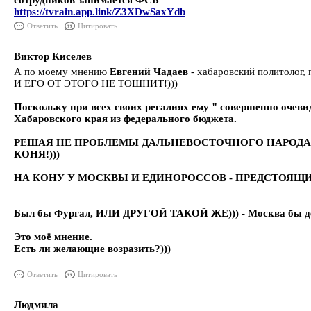
сотрудников занимается ФСБ
https://tvrain.app.link/Z3XDwSaxYdb
Ответить
Цитировать
Виктор Киселев
А по моему мнению
Евгений Чадаев
- хабаровский политолог,
И ЕГО ОТ ЭТОГО НЕ ТОШНИТ!)))
Поскольку при всех своих регалиях ему " совершенно очев
Хабаровского края из федерального бюджета.
РЕШАЯ НЕ ПРОБЛЕМЫ ДАЛЬНЕВОСТОЧНОГО НАРОДА
КОНЯ!)))
НА КОНУ У МОСКВЫ И ЕДИНОРОССОВ - ПРЕДСТОЯЩ
Был бы Фургал, ИЛИ ДРУГОЙ ТАКОЙ ЖЕ))) - Москва бы де
Это моё мнение.
Есть ли желающие возразить?)))
Ответить
Цитировать
Людмила