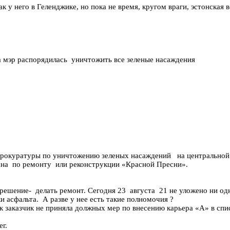
ак у него в Геленджике, но пока не время, кругом враги, эстонская
а мэр распорядилась уничтожить все зеленые насаждения
рокуратуры по уничтожению зеленых насаждений на центральной
ана по ремонту или реконструкции «Красной Пресни».
решение- делать ремонт. Сегодня 23 августа 21 не уложено ни од
и асфальта. А разве у нее есть такие полномочия ?
ак заказчик не приняла должных мер по внесению карьера «А» в с
ег.