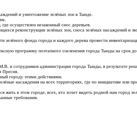
ений и уничтожение зелёных зон в Тынде.
ям.
де осуществлен незаконный снос деревьев.
ся реконструкции зелёных зон, сноса зелёных насаждений и лю
ёного фонда города и каждого дерева провести инвентаризацию/у
 программу поэтапного озеленения города Тынды на срок до 202
 и сотрудников администрации города Тынды, в результате реше
я Пресня.
ый городу этими действиями.
е насаждения на всех территориях, где по инициативе или при 
ть в этом городе, всех, кто хочет видеть родной нам город зел
анные требования.