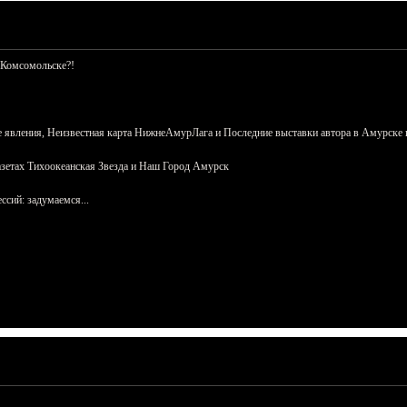
 Комсомольске?!
 явления, Неизвестная карта НижнеАмурЛага и Последние выставки автора в Амурске 
азетах Тихоокеанская Звезда и Наш Город Амурск
сий: задумаемся...