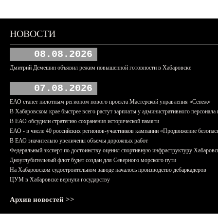
НОВОСТИ
08.08.2026
Дмитрий Демешин объявил режим повышенной готовности в Хабаровске
07.08.2026
ЕАО станет пилотным регионом нового проекта Мастерской управления «Сенеж»
В Хабаровском крае быстрее всего растут зарплаты у административного персонала 
В ЕАО обсудили стратегию сохранения исторической памяти
ЕАО - в числе 40 российских регионов-участников кампании «Продвижение безопас
В ЕАО значительно увеличены объемы дорожных работ
Федеральный эксперт по достоинству оценил спортивную инфраструктуру Хабаровс
Дноуглубительный флот будет создан для Северного морского пути
На Хабаровском судостроительном заводе началось производство дебаркадеров
ЦУМ в Хабаровске вернули государству
Архив новостей >>