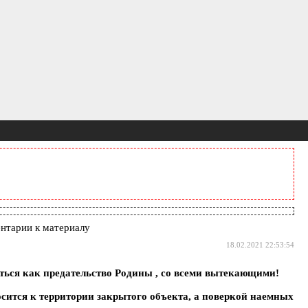
нтарии к материалу
18.02.2021 22:53:54
аться как предательство Родины , со всеми вытекающими!
сится к территории закрытого объекта, а поверкой наемных