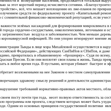
енности и возмущение населения, продолжается тотальная вырубк
ько за этот короткий период исчисляется сотнями. «Благоустроител
стройстве», всё, что мешает воплощению их лже-планов по превр
 получением средств по федеральному проекту «Капитальный ремон
с сомнительной финансово-экономической репутацией, если учесть
жности зелёных насаждений для формирования микроклимата в го
лей города сердечно-сосудистыми, онкологическими, легочными и 
у загрязненностью воздуха и заболеваемостью. Чем меньше деревье
 и коронавирусной инфекцией. Но они упорно игнорируют мнение 
истрации Тынды в лице мэра Михайловой осуществляется в нару
оссийской Федерации», действующих СанПиНов и СНиПов, и даже 
видимо, превратилась в обыкновенную «брошюрку». Судя по всему, 
Красная Пресня. Если они воплотят свои планы в жизнь, Тында пре
ать в любое время года. В пустыню, которая убивает быстрее и эф
ет возложенными на нее Законом о местном самоуправлении об
чащих здравому смыслу решений и деятельности администрации
ение требований нормативно-правовых актов местного, областно
ем посту почти три года, несет полную ответственность за сост
рограммы или проекта, следствием которых может быть ухудшени
ороде. Одним из основных принципов государственной политики явл