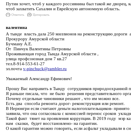
Путин хочет, чтоб у каждого россиянина был такой же дворец, к
чтоб захватить Сахалин и Еврейскую автономную область.
Ответить
Цитировать
валентина
А тынде власть дала 250 миллионов на реконструкцию дороги 
Прокурору Амурской области
Бучману А.Е.
От Пинчук Валентины Петровны
Проживающая город Тында Амурской области ,
улица профсоюзная дом 7 кв.27
тел.8-914-553-61-27
эл.почта
v-pinchuck@rambler.ru
Уважаемый Александр Ефимович!
Прошу Вас направить в Тынду сотрудников природоохранной п
Я раньше писала, что не было решения представительного орг
Почему отдельные чиновники решают , что им можно все.
Есть два способа ремонта дорог- реконструкция или ремонт.
В Нерюнгри если считают деньги налогоплательщиков- принято 
заявила, что она согласовала с комиссией перенос сроков укладк
Такой факт тянет на проявления коррупции. В 2019 году мэр к
нам сказки, будет восстановлено- на гарантии.
О какой гарантии можно говорить, если асфальт укладывали в сн