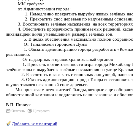
МЫ требуем:
от Администрации города:
1. Немедленно прекратить вырубку живых зелёных насажд
2. Прекратить снос деревьев по надуманным основани
3. Восстановить зелёные насаждения на всех территориях, г
4. Обеспечить прозрачность принимаемых решений, касающих
ликвидацией и/или уменьшением размера зелёных зон.
5. В целях обеспечения максимально полной сохранности зел
От Тындинской городской Думы
1. Обязать администрацию города разработать «Комплексную
реализацию.
От надзорных и правоохранительный органов
1. Привлечь к ответственности мэра города Михайлову М.В.
зелёные зоны и вырублены зелёные насаждения на улице Красна
2. Рассчитать и взыскать с виновных лиц ущерб, нанесенн
3. Обязать администрацию города Тынды восстановить зелёны
осуществлялся незаконный снос деревьев.
Мы призываем всех жителей Тынды, которые еще собираются жи
общественной кампании и поддержать наши законные и обоснов
В.П. Пинчук
Ответить
Цитировать
Добавить комментарий