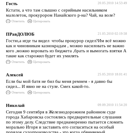
Гость
20.05.2010 14:53:49
Кстати, а что там слышно с серийным насильником
малолеток, прокурором Нанайского р-на? Чай, на воле?
Ответить
Цитировать
ПРавДОЛЮБ
21.05.2010 02:19:58
Гостю,а игде ты видел чтобы прокурор сидел?Им всё можно
как и чиновникам казнокрадам , можно насиловать не важно
кого ,можно воровать из бюджета ,брать и вымогать взятки А
такие как старожил будет их умилять
Ответить
Цитировать
Алексей
25.05.2010 18:01:41
Если бы мой батя не бил бы меня ремнем - я давно бы
сидел... И явно не на стуле. Смех какой-то.
Ответить
Цитировать
Николай
09.09.2010 11:54:20
Сегодня 9 сентября в Железнодорожном районном суде
города Хабаровска состоялись предварительные слушания
по этому делу. Следствие преднамеренно пытается сломить
морально Игоря и заставить его согласиться на особый
порядок судопроизводства - это когда обвиняемый