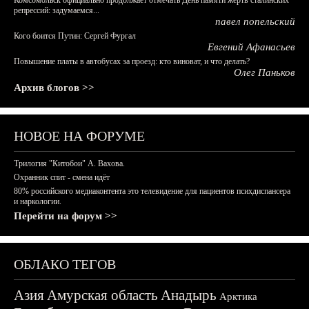
Комсомольск официально продолжает отмечать День памяти жертв сталинских
репрессий: задумаемся...
павел попельский
Кого боится Путин: Сергей Фургал
Евгений Афанасьев
Повышение платы в автобусах за проезд: кто виноват, и что делать?
Олег Паньков
Архив блогов >>
НОВОЕ НА ФОРУМЕ
Трилогия "Китобои" А. Вахова.
Охранник спит - смена идёт
80% российского медиаконтента это телевидение для пациентов психдиспансера
и наркологии.
Перейти на форум >>
ОБЛАКО ТЕГОВ
Азия
Амурская область
Анадырь
Арктика