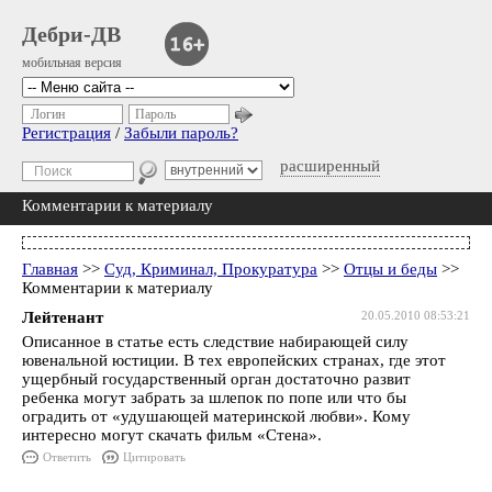
Дебри-ДВ
мобильная версия
Логин
Пароль
Регистрация
/
Забыли пароль?
расширенный
Комментарии к материалу
Главная
>>
Суд, Криминал, Прокуратура
>>
Отцы и беды
>>
Комментарии к материалу
Лейтенант
20.05.2010 08:53:21
Описанное в статье есть следствие набирающей силу
ювенальной юстиции. В тех европейских странах, где этот
ущербный государственный орган достаточно развит
ребенка могут забрать за шлепок по попе или что бы
оградить от «удушающей материнской любви». Кому
интересно могут скачать фильм «Стена».
Ответить
Цитировать