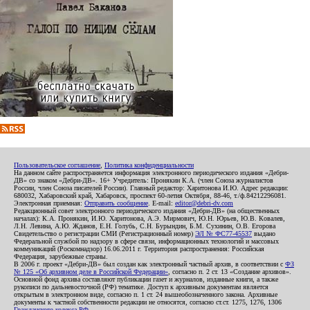
Пользовательское соглашение
,
Политика конфиденциальности
На данном сайте распространяется информация электронного периодического издания «Дебри-
ДВ» со знаком «Дебри-ДВ». 16+ Учредитель: Пронякин К.А. (член Союза журналистов
России, член Союза писателей России). Главный редактор: Харитонова И.Ю. Адрес редакции:
680032, Хабаровский край, Хабаровск, проспект 60-летия Октября, 88-46, т./ф.84212296081.
Электронная приемная:
Отправить сообщение
. E-mail:
editor@debri-dv.com
Редакционный совет электронного периодического издания «Дебри-ДВ» (на общественных
началах): К.А. Пронякин, И.Ю. Харитонова, А.Э. Мирмович, Ю.Н. Юрьев, Ю.В. Ковалев,
Л.Н. Левина, А.Ю. Жданов, Е.Н. Голубь, С.Н. Бурындин, Б.М. Сухинин, О.В. Егорова
Свидетельство о регистрации СМИ (Регистрационный номер)
ЭЛ № ФС77-45537
выдано
Федеральной службой по надзору в сфере связи, информационных технологий и массовых
коммуникаций (Роскомнадзор) 16.06.2011 г. Территория распространения: Российская
Федерация, зарубежные страны.
В 2006 г. проект «Дебри-ДВ» был создан как электронный частный архив, в соответствии с
ФЗ
№ 125 «Об архивном деле в Российской Федерации»
, согласно п. 2 ст. 13 «Создание архивов».
Основной фонд архива составляют публикации газет и журналов, изданные книги, а также
рукописи по дальневосточной (РФ) тематике. Доступ к архивным документам является
открытым в электронном виде, согласно п. 1 ст. 24 вышеобозначенного закона. Архивные
документы к частной собственности редакции не относятся, согласно ст.ст. 1275, 1276, 1306
Гражданского кодекса РФ
.