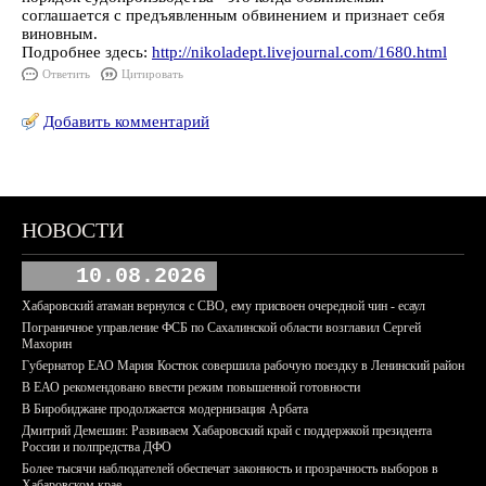
соглашается с предъявленным обвинением и признает себя
виновным.
Подробнее здесь:
http://nikoladept.livejournal.com/1680.html
Ответить
Цитировать
Добавить комментарий
НОВОСТИ
10.08.2026
Хабаровский атаман вернулся с СВО, ему присвоен очередной чин - есаул
Пограничное управление ФСБ по Сахалинской области возглавил Сергей
Махорин
Губернатор ЕАО Мария Костюк совершила рабочую поездку в Ленинский район
В ЕАО рекомендовано ввести режим повышенной готовности
В Биробиджане продолжается модернизация Арбата
Дмитрий Демешин: Развиваем Хабаровский край с поддержкой президента
России и полпредства ДФО
Более тысячи наблюдателей обеспечат законность и прозрачность выборов в
Хабаровском крае