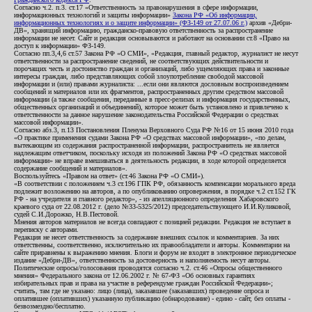
Согласно ч.2. п.3. ст.17 «Ответственность за правонарушения в сфере информации,
информационных технологий и защиты информации»
Закона РФ «Об информации,
информационных технологиях и о защите информации» (ФЗ-149 от 27.07.06 г.)
архив «Дебри-
ДВ», хранящий информацию, гражданско-правовую ответственность за распространение
информации не несет. Сайт и редакция основываются и работают на основании ст.8 «Право на
доступ к информации» ФЗ-149.
Согласно пп.3,4,6 ст.57 Закона РФ «О СМИ», «Редакция, главный редактор, журналист не несут
ответственности за распространение сведений, не соответствующих действительности и
порочащих честь и достоинство граждан и организаций, либо ущемляющих права и законные
интересы граждан, либо представляющих собой злоупотребление свободой массовой
информации и (или) правами журналиста: ...если они являются дословным воспроизведением
сообщений и материалов или их фрагментов, распространенных другим средством массовой
информации (а также сообщения, переданные в пресс-релизах и информация государственных,
общественных организаций и объединений), которое может быть установлено и привлечено к
ответственности за данное нарушение законодательства Российской Федерации о средствах
массовой информации».
Согласно абз.3, п.13 Постановления Пленума Верховного Суда РФ №16 от 15 июня 2010 года
«О практике применения судами Закона РФ «О средствах массовой информации», «по делам,
вытекающим из содержания распространенной информации, распространитель не является
надлежащим ответчиком, поскольку исходя из положений Закона РФ «О средствах массовой
информации» не вправе вмешиваться в деятельность редакции, в ходе которой определяется
содержание сообщений и материалов».
Воспользуйтесь «Правом на ответ» (ст.46 Закона РФ «О СМИ»).
«В соответствии с положением ч.3 ст.196 ГПК РФ, обязанность компенсации морального вреда
подлежит возложению на авторов, а по опубликованию опровержения, в порядке ч.2 ст.152 ГК
РФ - на учредителя и главного редактор», - из апелляционного определения Хабаровского
краевого суда от 22.08.2012 г. (дело №33-5325/2012) председательствующего И.И.Куликовой,
судей С.И.Дорожко, Н.В.Пестовой.
Мнения авторов материалов не всегда совпадают с позицией редакции. Редакция не вступает в
переписку с авторами.
Редакция не несет ответственность за содержание внешних ссылок и комментариев. За них
ответственны, соответственно, исключительно их правообладатели и авторы. Комментарии на
сайте приравнены к выражению мнения. Блоги и форум не входят в электронное периодическое
издание «Дебри-ДВ», ответственность за достоверность и наполняемость несут авторы.
Политические опросы/голосования проводятся согласно ч.2. ст.46 «Опросы общественного
мнения» Федерального закона от 12.06.2002 г. № 67-ФЗ «Об основных гарантиях
избирательных прав и права на участие в референдуме граждан Российской Федерации»;
считать, там где не указано: лицо (лица), заказавшее (заказавших) проведение опроса и
оплатившее (оплативших) указанную публикацию (обнародование) - едино - сайт, без оплаты -
безвозмездно/бесплатно.