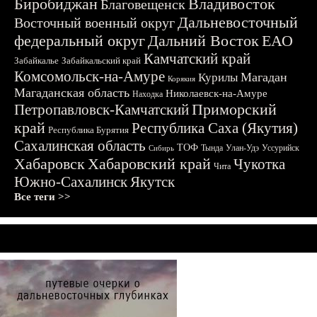
Биробиджан
Владивосток
Благовещенск
Дальневосточный
Восточный военный округ
федеральный округ
Дальний Восток
ЕАО
Камчатский край
Забайкалье
Забайкальский край
Комсомольск-на-Амуре
Магадан
Курилы
Корякия
Магаданская область
Николаевск-на-Амуре
Находка
Приморский
Петропавловск-Камчатский
край
Республика Саха (Якутия)
Республика Бурятия
Сахалинская область
ТОФ
Тында
Улан-Удэ
Уссурийск
Сибирь
Хабаровск
Хабаровский край
Чукотка
Чита
Южно-Сахалинск
Якутск
Все теги >>