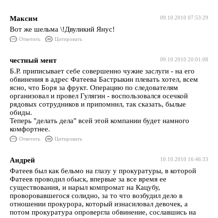
Максим
09.10.2010 07:53:29
Вот же шельма \!Двуликий Янус!
Ответить
Цитировать
честный мент
09.10.2010 20:01:08
Б.Р. приписывает себе совершенно чужие заслуги - на его
обвинения в адрес Фатеева Бастрыкин плевать хотел, всем
ясно, что Боря за фрукт. Операцию по следователям
организовал и провел Гулягин - воспользовался осечкой
рядовых сотрудников и припомнил, так сказать, былые
обиды.
Теперь "делать дела" всей этой компании будет намного
комфортнее.
Ответить
Цитировать
Андрей
10.10.2010 16:46:33
Фатеев был как бельмо на глазу у прокуратуры, в которой
Фатеев проводил обыск, впервые за все время ее
существования, и нарыл компромат на Кацубу,
проворовавшегося солидно, за то что возбудил дело в
отношении прокурора, который изнасиловал девочек, а
потом прокуратура опровергла обвинение, сославшись на