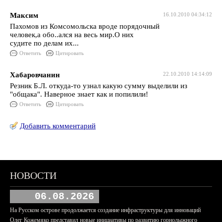
Максим
16.10.2010 04:34:12
Пахомов из Комсомольска вроде порядочный
человек,а обо..ался на весь мир.О них
судите по делам их...
Ответить
Цитировать
Хабаровчанин
22.10.2010 14:14:09
Резник Б.Л. откуда-то узнал какую сумму выделили из
"общака". Наверное знает как и попилили!
Ответить
Цитировать
Добавить комментарий
НОВОСТИ
06.08.2026
На Русском острове продолжается создание инфраструктуры для инноваций
Олег Кожемяко представил новые инициативы по развитию горнолыжного