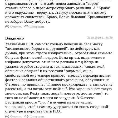
с криминалитетом - это даёт повод адвокатам "воров"
ставить вопрос о пересмотре судебного решения. А "Краба"
и его окружение - вернуть к статусу несчастных и потому
опекаемых свидетелей. Браво, Борис Львович! Криминалитет
не забудет Вашу доброту.
Ответить
Цитировать
Владимир
08.10.2010 11:35:30
Уважаемый Б. Л. самостоятельно повесил на себя маску
"независимого борца с коррупцией", но действует, как
думаю, при этом строго избирательно, отрабатывая какие-то
бонусы: фактический подарок Дома пр-сы, выдвижение и
избрание депутатом от нашего региона и т.д.Когда не
удалось отработать деньги, так называемых, "свидетелей
обвинения общака" и их все-таки "закрыли", он, в
свойственной ему манере прямого "наезда", передергивания
фактов и создания общественного резонанса, обрушился на
Фатеева, по принципу: "Главное прокукарекать, а там хоть не
рассветай, а вы потом отмывайесь". Кто хорошо знает такую
личность, как Р-к,(а таких людей, поверьте, достаточно), то
того он не обманет и мозги не запудрит. А Фатеева
Бастрыкин просто "слил" в лучшей манере наших
чиновников, чтобы самому удержаться во вновь созданной
структуре и перстать быть И.О..
Ответить
Цитировать