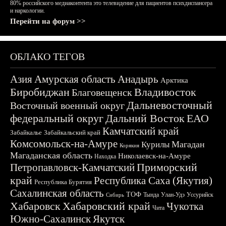
80% российского медиаконтента это телевидение для пациентов психдиспансера
и наркологии.
Перейти на форум >>
ОБЛАКО ТЕГОВ
Азия
Амурская область
Анадырь
Арктика
Биробиджан
Владивосток
Благовещенск
Дальневосточный
Восточный военный округ
федеральный округ
Дальний Восток
ЕАО
Камчатский край
Забайкалье
Забайкальский край
Комсомольск-на-Амуре
Магадан
Курилы
Корякия
Магаданская область
Николаевск-на-Амуре
Находка
Приморский
Петропавловск-Камчатский
край
Республика Саха (Якутия)
Республика Бурятия
Сахалинская область
ТОФ
Тында
Улан-Удэ
Уссурийск
Сибирь
Хабаровск
Хабаровский край
Чукотка
Чита
Южно-Сахалинск
Якутск