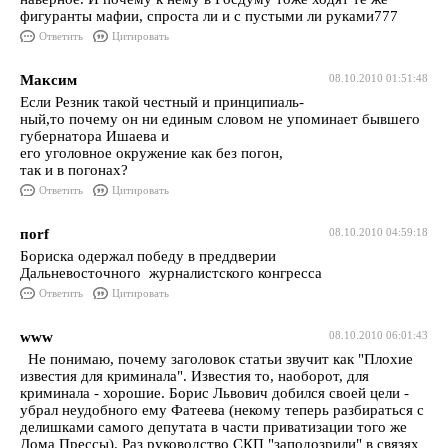
фигуранты мафии, спроста ли и с пустыми ли руками777
Ответить
Цитировать
Максим
08.10.2010 01:51:48
Если Резник такой честный и принципиаль-
ный,то почему он ни единым словом не упоминает бывшего
губернатора Ишаева и
его уголовное окружение как без погон,
так и в погонах?
Ответить
Цитировать
поrf
08.10.2010 04:59:18
Бориска одержал победу в преддверии
Дальневосточного журналистского конгресса
Ответить
Цитировать
www
08.10.2010 06:01:43
Не понимаю, почему заголовок статьи звучит как "Плохие
известия для криминала". Известия то, наоборот, для
криминала - хорошие. Борис Львович добился своей цели -
убрал неудобного ему Фатеева (некому теперь разбираться с
делишками самого депутата в части приватизации того же
Дома Прессы). Раз руководство СКП "заподозрили" в связях