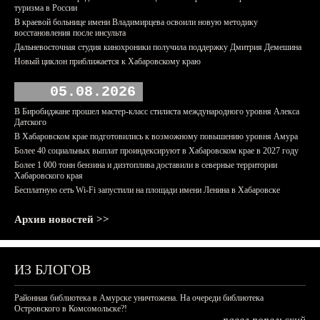
туризма в России
В краевой больнице имени Владимирцева освоили новую методику
восстановления после инсульта
Дальневосточная студия кинохроники получила поддержку Дмитрия Демешина
Новый циклон приближается к Хабаровскому краю
05.08.2026
В Биробиджане прошел мастер-класс стилиста международного уровня Алекса
Датского
В Хабаровском крае подготовились к возможному повышению уровня Амура
Более 40 социальных выплат проиндексируют в Хабаровском крае в 2027 году
Более 1 000 тонн бензина и дизтоплива доставили в северные территории
Хабаровского края
Бесплатную сеть Wi-Fi запустили на площади имени Ленина в Хабаровске
Архив новостей >>
ИЗ БЛОГОВ
Районная библиотека в Амурске уничтожена. На очереди библиотека
Островского в Комсомольске?!