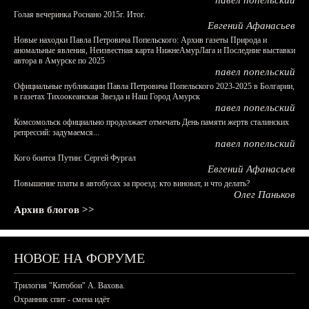
павел попельский
Голая вечеринка Роснано 2015г. Итог.
Евгений Афанасьев
Новые находки Павла Петровича Попельского: Архив газеты Природа и
аномальные явления, Неизвестная карта НижнеАмурЛага и Последние выставки
автора в Амурске по 2025
павел попельский
Официальные публикации Павла Петровича Попельского 2023-2025 в Болгарии,
в газетах Тихоокеанская Звезда и Наш Город Амурск
павел попельский
Комсомольск официально продолжает отмечать День памяти жертв сталинских
репрессий: задумаемся...
павел попельский
Кого боится Путин: Сергей Фургал
Евгений Афанасьев
Повышение платы в автобусах за проезд: кто виноват, и что делать?
Олег Паньков
Архив блогов >>
НОВОЕ НА ФОРУМЕ
Трилогия "Китобои" А. Вахова.
Охранник спит - смена идёт