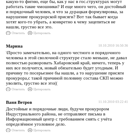
какую-то фигню, еще бы, как у нас в гос.структурах могут
работать такие чмошники? И еще много чего, он достойный
и порядочный человек, и что за дурацкая формулировка, за
нарушение прокурорской присяги? Вот так бывает когда
хотят кого-то убрать, а конкретно к чему зацепиться не
нашли, грустно все это.
Ответить
Цитировать
Марина
10.10.2010 16:50:36
\Просто замечательно, на одного честного и порядочного
человека в этой сволочной структуре стало меньше, не давал
полностью разворовать Хабаровский край, ничего, теперь у
них все получится, новый обязательно будет угодным. И
причину то посерьезнее бы нашли, а то нарушение присяги
прокурора,с такой причиной половину состава СКП можно
уволить, грустно все это((
Ответить
Цитировать
Ваня Ветров
11.10.2010 03:22:41
Достойные и порядочные люди, будучи прокурором
Индустриального района, не отправляют письма в
Информационный центр с требованием снять с учёта
определённое уголовное дело.
Ответить
Цитировать