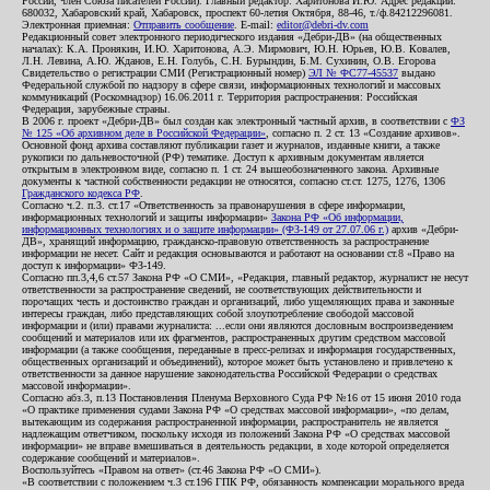
России, член Союза писателей России). Главный редактор: Харитонова И.Ю. Адрес редакции:
680032, Хабаровский край, Хабаровск, проспект 60-летия Октября, 88-46, т./ф.84212296081.
Электронная приемная:
Отправить сообщение
. E-mail:
editor@debri-dv.com
Редакционный совет электронного периодического издания «Дебри-ДВ» (на общественных
началах): К.А. Пронякин, И.Ю. Харитонова, А.Э. Мирмович, Ю.Н. Юрьев, Ю.В. Ковалев,
Л.Н. Левина, А.Ю. Жданов, Е.Н. Голубь, С.Н. Бурындин, Б.М. Сухинин, О.В. Егорова
Свидетельство о регистрации СМИ (Регистрационный номер)
ЭЛ № ФС77-45537
выдано
Федеральной службой по надзору в сфере связи, информационных технологий и массовых
коммуникаций (Роскомнадзор) 16.06.2011 г. Территория распространения: Российская
Федерация, зарубежные страны.
В 2006 г. проект «Дебри-ДВ» был создан как электронный частный архив, в соответствии с
ФЗ
№ 125 «Об архивном деле в Российской Федерации»
, согласно п. 2 ст. 13 «Создание архивов».
Основной фонд архива составляют публикации газет и журналов, изданные книги, а также
рукописи по дальневосточной (РФ) тематике. Доступ к архивным документам является
открытым в электронном виде, согласно п. 1 ст. 24 вышеобозначенного закона. Архивные
документы к частной собственности редакции не относятся, согласно ст.ст. 1275, 1276, 1306
Гражданского кодекса РФ
.
Согласно ч.2. п.3. ст.17 «Ответственность за правонарушения в сфере информации,
информационных технологий и защиты информации»
Закона РФ «Об информации,
информационных технологиях и о защите информации» (ФЗ-149 от 27.07.06 г.)
архив «Дебри-
ДВ», хранящий информацию, гражданско-правовую ответственность за распространение
информации не несет. Сайт и редакция основываются и работают на основании ст.8 «Право на
доступ к информации» ФЗ-149.
Согласно пп.3,4,6 ст.57 Закона РФ «О СМИ», «Редакция, главный редактор, журналист не несут
ответственности за распространение сведений, не соответствующих действительности и
порочащих честь и достоинство граждан и организаций, либо ущемляющих права и законные
интересы граждан, либо представляющих собой злоупотребление свободой массовой
информации и (или) правами журналиста: ...если они являются дословным воспроизведением
сообщений и материалов или их фрагментов, распространенных другим средством массовой
информации (а также сообщения, переданные в пресс-релизах и информация государственных,
общественных организаций и объединений), которое может быть установлено и привлечено к
ответственности за данное нарушение законодательства Российской Федерации о средствах
массовой информации».
Согласно абз.3, п.13 Постановления Пленума Верховного Суда РФ №16 от 15 июня 2010 года
«О практике применения судами Закона РФ «О средствах массовой информации», «по делам,
вытекающим из содержания распространенной информации, распространитель не является
надлежащим ответчиком, поскольку исходя из положений Закона РФ «О средствах массовой
информации» не вправе вмешиваться в деятельность редакции, в ходе которой определяется
содержание сообщений и материалов».
Воспользуйтесь «Правом на ответ» (ст.46 Закона РФ «О СМИ»).
«В соответствии с положением ч.3 ст.196 ГПК РФ, обязанность компенсации морального вреда