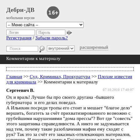
Дебри-ДВ
мобильная версия
Логин
Пароль
Регистрация
/
Забыли пароль?
расширенный
Комментарии к материалу
Главная
>>
Суд, Криминал, Прокуратура
>>
Плохие известия
для криминала
>> Комментарии к материалу
Сергеевич В.
07.10.2010 17:40:07
Ох и враль! Лучше бы про своего другана -бывшего
губернатора и его делах поведал.
А Ильюхин посреди тропы его стоит и мешает "благое дело"
вершить, богатеть за счёт прихватизированного возможно с
грубейшими нарушениями "дома прессы"? Вот где "совесть"
этого защитника справедливости. А никто не задумывается
над тем, почему такие разоблачения мафии ему сходят с
рук? Так это за счёт его заказных-отвлекающих материалов,
наверное. И почему к нему в Госдуму тоже ходят те же