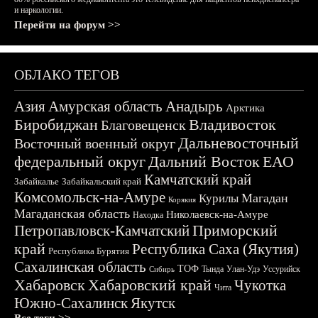
и наркологии.
Перейти на форум >>
ОБЛАКО ТЕГОВ
Азия
Амурская область
Анадырь
Арктика
Биробиджан
Владивосток
Благовещенск
Дальневосточный
Восточный военный округ
федеральный округ
Дальний Восток
ЕАО
Камчатский край
Забайкалье
Забайкальский край
Комсомольск-на-Амуре
Магадан
Курилы
Корякия
Магаданская область
Николаевск-на-Амуре
Находка
Приморский
Петропавловск-Камчатский
край
Республика Саха (Якутия)
Республика Бурятия
Сахалинская область
ТОФ
Тында
Улан-Удэ
Уссурийск
Сибирь
Хабаровск
Хабаровский край
Чукотка
Чита
Южно-Сахалинск
Якутск