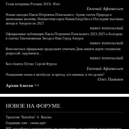
Голая вечеринка Роснано 2015г. Итог.
Евгений Афанасьев
Новые находки Павла Петровича Попельского: Архив газеты Природа и
аномальные явления, Неизвестная карта НижнеАмурЛага и Последние выставки
автора в Амурске по 2025
павел попельский
Официальные публикации Павла Петровича Попельского 2023-2025 в Болгарии,
в газетах Тихоокеанская Звезда и Наш Город Амурск
павел попельский
Комсомольск официально продолжает отмечать День памяти жертв сталинских
репрессий: задумаемся...
павел попельский
Кого боится Путин: Сергей Фургал
Евгений Афанасьев
Повышение платы в автобусах за проезд: кто виноват, и что делать?
Олег Паньков
Архив блогов >>
НОВОЕ НА ФОРУМЕ
Трилогия "Китобои" А. Вахова.
Охранник спит - смена идёт
80% российского медиаконтента это телевидение для пациентов психдиспансера