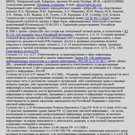
680032, Хабаровский край, Хабаровск, проспект 60-летия Октября, 88-46, т./ф.84212296081.
Электронная приемная:
Отправить сообщение
. E-mail:
editor@debri-dv.com
Редакционный совет электронного периодического издания «Дебри-ДВ» (на общественных
началах): К.А. Пронякин, И.Ю. Харитонова, А.Э. Мирмович, Ю.Н. Юрьев, Ю.В. Ковалев,
Л.Н. Левина, А.Ю. Жданов, Е.Н. Голубь, С.Н. Бурындин, Б.М. Сухинин, О.В. Егорова
Свидетельство о регистрации СМИ (Регистрационный номер)
ЭЛ № ФС77-45537
выдано
Федеральной службой по надзору в сфере связи, информационных технологий и массовых
коммуникаций (Роскомнадзор) 16.06.2011 г. Территория распространения: Российская
Федерация, зарубежные страны.
В 2006 г. проект «Дебри-ДВ» был создан как электронный частный архив, в соответствии с
ФЗ
№ 125 «Об архивном деле в Российской Федерации»
, согласно п. 2 ст. 13 «Создание архивов».
Основной фонд архива составляют публикации газет и журналов, изданные книги, а также
рукописи по дальневосточной (РФ) тематике. Доступ к архивным документам является
открытым в электронном виде, согласно п. 1 ст. 24 вышеобозначенного закона. Архивные
документы к частной собственности редакции не относятся, согласно ст.ст. 1275, 1276, 1306
Гражданского кодекса РФ
.
Согласно ч.2. п.3. ст.17 «Ответственность за правонарушения в сфере информации,
информационных технологий и защиты информации»
Закона РФ «Об информации,
информационных технологиях и о защите информации» (ФЗ-149 от 27.07.06 г.)
архив «Дебри-
ДВ», хранящий информацию, гражданско-правовую ответственность за распространение
информации не несет. Сайт и редакция основываются и работают на основании ст.8 «Право на
доступ к информации» ФЗ-149.
Согласно пп.3,4,6 ст.57 Закона РФ «О СМИ», «Редакция, главный редактор, журналист не несут
ответственности за распространение сведений, не соответствующих действительности и
порочащих честь и достоинство граждан и организаций, либо ущемляющих права и законные
интересы граждан, либо представляющих собой злоупотребление свободой массовой
информации и (или) правами журналиста: ...если они являются дословным воспроизведением
сообщений и материалов или их фрагментов, распространенных другим средством массовой
информации (а также сообщения, переданные в пресс-релизах и информация государственных,
общественных организаций и объединений), которое может быть установлено и привлечено к
ответственности за данное нарушение законодательства Российской Федерации о средствах
массовой информации».
Согласно абз.3, п.13 Постановления Пленума Верховного Суда РФ №16 от 15 июня 2010 года
«О практике применения судами Закона РФ «О средствах массовой информации», «по делам,
вытекающим из содержания распространенной информации, распространитель не является
надлежащим ответчиком, поскольку исходя из положений Закона РФ «О средствах массовой
информации» не вправе вмешиваться в деятельность редакции, в ходе которой определяется
содержание сообщений и материалов».
Воспользуйтесь «Правом на ответ» (ст.46 Закона РФ «О СМИ»).
«В соответствии с положением ч.3 ст.196 ГПК РФ, обязанность компенсации морального вреда
подлежит возложению на авторов, а по опубликованию опровержения, в порядке ч.2 ст.152 ГК