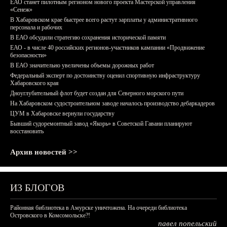
ЕАО станет пилотным регионом нового проекта Мастерской управления
«Сенеж»
В Хабаровском крае быстрее всего растут зарплаты у административного
персонала и рабочих
В ЕАО обсудили стратегию сохранения исторической памяти
ЕАО - в числе 40 российских регионов-участников кампании «Продвижение
безопасности»
В ЕАО значительно увеличены объемы дорожных работ
Федеральный эксперт по достоинству оценил спортивную инфраструктуру
Хабаровского края
Дноуглубительный флот будет создан для Северного морского пути
На Хабаровском судостроительном заводе началось производство дебаркадеров
ЦУМ в Хабаровске вернули государству
Бывший судоремонтный завод «Якорь» в Советской Гавани планируют
восстановить
Архив новостей >>
ИЗ БЛОГОВ
Районная библиотека в Амурске уничтожена. На очереди библиотека
Островского в Комсомольске?!
павел попельский