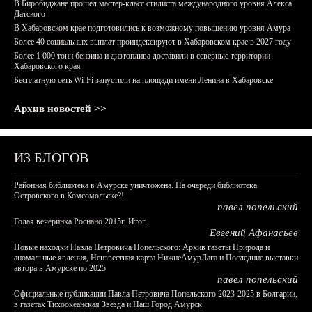
В Биробиджане прошел мастер-класс стилиста международного уровня Алекса
Датского
В Хабаровском крае подготовились к возможному повышению уровня Амура
Более 40 социальных выплат проиндексируют в Хабаровском крае в 2027 году
Более 1 000 тонн бензина и дизтоплива доставили в северные территории
Хабаровского края
Бесплатную сеть Wi-Fi запустили на площади имени Ленина в Хабаровске
Архив новостей >>
ИЗ БЛОГОВ
Районная библиотека в Амурске уничтожена. На очереди библиотека
Островского в Комсомольске?!
павел попельский
Голая вечеринка Роснано 2015г. Итог.
Евгений Афанасьев
Новые находки Павла Петровича Попельского: Архив газеты Природа и
аномальные явления, Неизвестная карта НижнеАмурЛага и Последние выставки
автора в Амурске по 2025
павел попельский
Официальные публикации Павла Петровича Попельского 2023-2025 в Болгарии,
в газетах Тихоокеанская Звезда и Наш Город Амурск