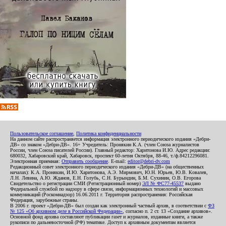
Пользовательское соглашение
,
Политика конфиденциальности
На данном сайте распространяется информация электронного периодического издания «Дебри-
ДВ» со знаком «Дебри-ДВ». 16+ Учредитель: Пронякин К.А. (член Союза журналистов
России, член Союза писателей России). Главный редактор: Харитонова И.Ю. Адрес редакции:
680032, Хабаровский край, Хабаровск, проспект 60-летия Октября, 88-46, т./ф.84212296081.
Электронная приемная:
Отправить сообщение
. E-mail:
editor@debri-dv.com
Редакционный совет электронного периодического издания «Дебри-ДВ» (на общественных
началах): К.А. Пронякин, И.Ю. Харитонова, А.Э. Мирмович, Ю.Н. Юрьев, Ю.В. Ковалев,
Л.Н. Левина, А.Ю. Жданов, Е.Н. Голубь, С.Н. Бурындин, Б.М. Сухинин, О.В. Егорова
Свидетельство о регистрации СМИ (Регистрационный номер)
ЭЛ № ФС77-45537
выдано
Федеральной службой по надзору в сфере связи, информационных технологий и массовых
коммуникаций (Роскомнадзор) 16.06.2011 г. Территория распространения: Российская
Федерация, зарубежные страны.
В 2006 г. проект «Дебри-ДВ» был создан как электронный частный архив, в соответствии с
ФЗ
№ 125 «Об архивном деле в Российской Федерации»
, согласно п. 2 ст. 13 «Создание архивов».
Основной фонд архива составляют публикации газет и журналов, изданные книги, а также
рукописи по дальневосточной (РФ) тематике. Доступ к архивным документам является