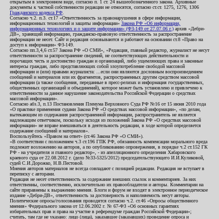
открытым в электронном виде, согласно п. 1 ст. 24 вышеобозначенного закона. Архивные
документы к частной собственности редакции не относятся, согласно ст.ст. 1275, 1276, 1306
Гражданского кодекса РФ
.
Согласно ч.2. п.3. ст.17 «Ответственность за правонарушения в сфере информации,
информационных технологий и защиты информации»
Закона РФ «Об информации,
информационных технологиях и о защите информации» (ФЗ-149 от 27.07.06 г.)
архив «Дебри-
ДВ», хранящий информацию, гражданско-правовую ответственность за распространение
информации не несет. Сайт и редакция основываются и работают на основании ст.8 «Право на
доступ к информации» ФЗ-149.
Согласно пп.3,4,6 ст.57 Закона РФ «О СМИ», «Редакция, главный редактор, журналист не несут
ответственности за распространение сведений, не соответствующих действительности и
порочащих честь и достоинство граждан и организаций, либо ущемляющих права и законные
интересы граждан, либо представляющих собой злоупотребление свободой массовой
информации и (или) правами журналиста: ...если они являются дословным воспроизведением
сообщений и материалов или их фрагментов, распространенных другим средством массовой
информации (а также сообщения, переданные в пресс-релизах и информация государственных,
общественных организаций и объединений), которое может быть установлено и привлечено к
ответственности за данное нарушение законодательства Российской Федерации о средствах
массовой информации».
Согласно абз.3, п.13 Постановления Пленума Верховного Суда РФ №16 от 15 июня 2010 года
«О практике применения судами Закона РФ «О средствах массовой информации», «по делам,
вытекающим из содержания распространенной информации, распространитель не является
надлежащим ответчиком, поскольку исходя из положений Закона РФ «О средствах массовой
информации» не вправе вмешиваться в деятельность редакции, в ходе которой определяется
содержание сообщений и материалов».
Воспользуйтесь «Правом на ответ» (ст.46 Закона РФ «О СМИ»).
«В соответствии с положением ч.3 ст.196 ГПК РФ, обязанность компенсации морального вреда
подлежит возложению на авторов, а по опубликованию опровержения, в порядке ч.2 ст.152 ГК
РФ - на учредителя и главного редактор», - из апелляционного определения Хабаровского
краевого суда от 22.08.2012 г. (дело №33-5325/2012) председательствующего И.И.Куликовой,
судей С.И.Дорожко, Н.В.Пестовой.
Мнения авторов материалов не всегда совпадают с позицией редакции. Редакция не вступает в
переписку с авторами.
Редакция не несет ответственность за содержание внешних ссылок и комментариев. За них
ответственны, соответственно, исключительно их правообладатели и авторы. Комментарии на
сайте приравнены к выражению мнения. Блоги и форум не входят в электронное периодическое
издание «Дебри-ДВ», ответственность за достоверность и наполняемость несут авторы.
Политические опросы/голосования проводятся согласно ч.2. ст.46 «Опросы общественного
мнения» Федерального закона от 12.06.2002 г. № 67-ФЗ «Об основных гарантиях
избирательных прав и права на участие в референдуме граждан Российской Федерации»;
считать, там где не указано: лицо (лица), заказавшее (заказавших) проведение опроса и