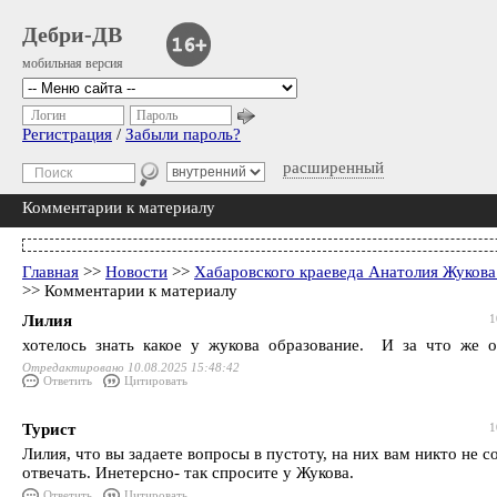
Дебри-ДВ
мобильная версия
Логин
Пароль
Регистрация
/
Забыли пароль?
расширенный
Комментарии к материалу
Главная
>>
Новости
>>
Хабаровского краеведа Анатолия Жуков
>> Комментарии к материалу
Лилия
1
хотелось знать какое у жукова образование. И за что же 
Отредактировано 10.08.2025 15:48:42
Ответить
Цитировать
Турист
1
Лилия, что вы задаете вопросы в пустоту, на них вам никто не с
отвечать. Инетерсно- так спросите у Жукова.
Ответить
Цитировать