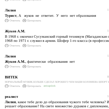
Лилия
1
Турист
, А жуков не ответит. У него нет образования
Ответить
Цитировать
Жуков А.М.
1
В 1968 г. окончил Сусуманский горный техникум (Магаданская о
1968 по 1971 г. служил в армии. Шофер 1-го класса (в профессии 
Ответить
Цитировать
Лилия
1
Жуков А.М.
, фактически образования нет
Ответить
Цитировать
ВИТЕК
0
НОРМАЛЬНЫЙ МУЖИК.БОЛЬШЕ СДЕЛАЛ ХОРОШЕГО ЧЕМ ВАШИ БОЛОНЯЕВА ШПОРТ 
Ответить
Цитировать
anticapslock
реалист
1
Лилия
, какое тебе дело до образования чужого тебе человека? 
решает образование? На свете множество дураков с дипломами,