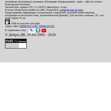
оплатившее (оплативших) указанную публикацию (обнародование) - едино - сайт, без оплаты -
безвозмездно/бесплатно.
Часовой пояс сервера UTC+11 (AEST), фактически +8 мск.
Если вы обнаружили ошибки на сайте, пожалуйста,
сообщите нам об этом
.
Распространение информации о политической, социальной, духовной жизни общества,
публикации на актуальные темы, просветительские функции. Для мужчин и женщин. 16+ для
детей старше 16 лет.
СМИ не получает субсидий.
Адреса сайта:
DEBRI-DV.COM
,
DEBRI-DV.RU
.
В социальных сетях:
© Дебри-ДВ, 20.04.2006 - 2026