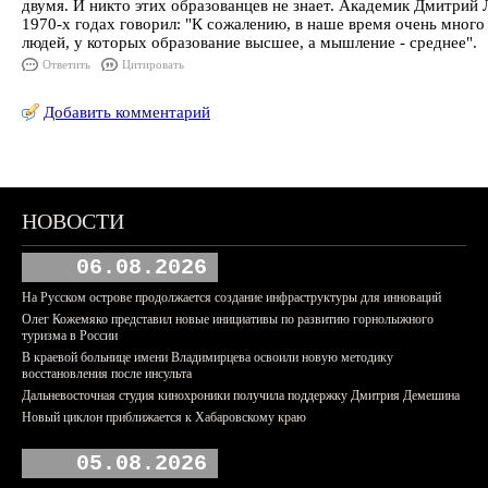
двумя. И никто этих образованцев не знает. Академик Дмитрий 
1970-х годах говорил: "К сожалению, в наше время очень мног
людей, у которых образование высшее, а мышление - среднее".
Ответить
Цитировать
Добавить комментарий
НОВОСТИ
06.08.2026
На Русском острове продолжается создание инфраструктуры для инноваций
Олег Кожемяко представил новые инициативы по развитию горнолыжного
туризма в России
В краевой больнице имени Владимирцева освоили новую методику
восстановления после инсульта
Дальневосточная студия кинохроники получила поддержку Дмитрия Демешина
Новый циклон приближается к Хабаровскому краю
05.08.2026