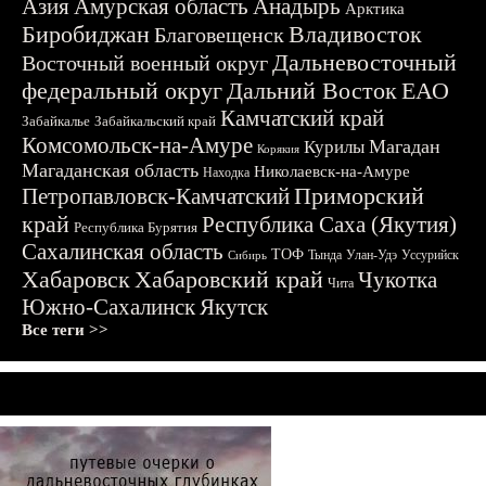
Азия
Амурская область
Анадырь
Арктика
Биробиджан
Владивосток
Благовещенск
Дальневосточный
Восточный военный округ
федеральный округ
Дальний Восток
ЕАО
Камчатский край
Забайкалье
Забайкальский край
Комсомольск-на-Амуре
Магадан
Курилы
Корякия
Магаданская область
Николаевск-на-Амуре
Находка
Приморский
Петропавловск-Камчатский
край
Республика Саха (Якутия)
Республика Бурятия
Сахалинская область
ТОФ
Тында
Улан-Удэ
Уссурийск
Сибирь
Хабаровск
Хабаровский край
Чукотка
Чита
Южно-Сахалинск
Якутск
Все теги >>