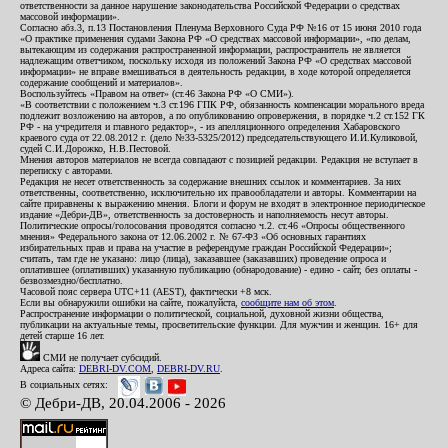
ответственности за данное нарушение законодательства Российской Федерации о средствах
массовой информации».
Согласно абз.3, п.13 Постановления Пленума Верховного Суда РФ №16 от 15 июня 2010 года
«О практике применения судами Закона РФ «О средствах массовой информации», «по делам,
вытекающим из содержания распространенной информации, распространитель не является
надлежащим ответчиком, поскольку исходя из положений Закона РФ «О средствах массовой
информации» не вправе вмешиваться в деятельность редакции, в ходе которой определяется
содержание сообщений и материалов».
Воспользуйтесь «Правом на ответ» (ст.46 Закона РФ «О СМИ»).
«В соответствии с положением ч.3 ст.196 ГПК РФ, обязанность компенсации морального вреда
подлежит возложению на авторов, а по опубликованию опровержения, в порядке ч.2 ст.152 ГК
РФ - на учредителя и главного редактор», - из апелляционного определения Хабаровского
краевого суда от 22.08.2012 г. (дело №33-5325/2012) председательствующего И.И.Куликовой,
судей С.И.Дорожко, Н.В.Пестовой.
Мнения авторов материалов не всегда совпадают с позицией редакции. Редакция не вступает в
переписку с авторами.
Редакция не несет ответственность за содержание внешних ссылок и комментариев. За них
ответственны, соответственно, исключительно их правообладатели и авторы. Комментарии на
сайте приравнены к выражению мнения. Блоги и форум не входят в электронное периодическое
издание «Дебри-ДВ», ответственность за достоверность и наполняемость несут авторы.
Политические опросы/голосования проводятся согласно ч.2. ст.46 «Опросы общественного
мнения» Федерального закона от 12.06.2002 г. № 67-ФЗ «Об основных гарантиях
избирательных прав и права на участие в референдуме граждан Российской Федерации»;
считать, там где не указано: лицо (лица), заказавшее (заказавших) проведение опроса и
оплатившее (оплативших) указанную публикацию (обнародование) - едино - сайт, без оплаты -
безвозмездно/бесплатно.
Часовой пояс сервера UTC+11 (AEST), фактически +8 мск.
Если вы обнаружили ошибки на сайте, пожалуйста,
сообщите нам об этом
.
Распространение информации о политической, социальной, духовной жизни общества,
публикации на актуальные темы, просветительские функции. Для мужчин и женщин. 16+ для
детей старше 16 лет.
СМИ не получает субсидий.
Адреса сайта:
DEBRI-DV.COM
,
DEBRI-DV.RU
.
В социальных сетях:
© Дебри-ДВ, 20.04.2006 - 2026