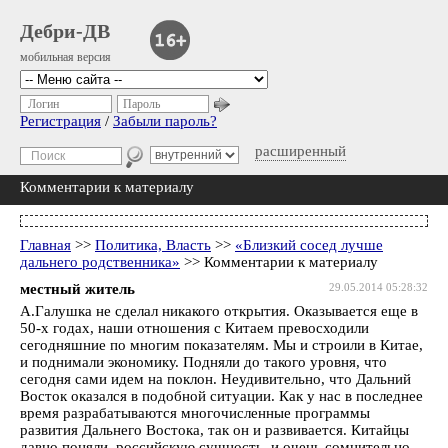
Дебри-ДВ
мобильная версия
Логин
Пароль
Регистрация
/
Забыли пароль?
расширенный
Комментарии к материалу
Главная
>>
Политика, Власть
>>
«Близкий сосед лучше
дальнего родственника»
>> Комментарии к материалу
местный житель
29.05.2014 05:28:32
А.Галушка не сделал никакого открытия. Оказывается еще в
50-х годах, наши отношения с Китаем превосходили
сегодняшние по многим показателям. Мы и строили в Китае,
и поднимали экономику. Подняли до такого уровня, что
сегодня сами идем на поклон. Неудивительно, что Дальний
Восток оказался в подобной ситуации. Как у нас в последнее
время разрабатываются многочисленные программы
развития Дальнего Востока, так он и развивается. Китайцы
давно поняли российскую сущность, и очень сомнительно,