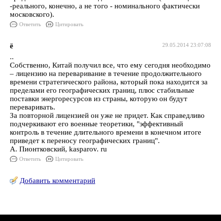
-реального, конечно, а не того - номинального фактически
московского).
Ответить
Цитировать
ё
29.05.2014 23:07:08
..
Собственно, Китай получил все, что ему сегодня необходимо
– лицензию на переваривание в течение продолжительного
времени стратегического района, который пока находится за
пределами его географических границ, плюс стабильные
поставки энергоресурсов из страны, которую он будут
переваривать.
За повторной лицензией он уже не придет. Как справедливо
подчеркивают его военные теоретики, "эффективный
контроль в течение длительного времени в конечном итоге
приведет к переносу географических границ".
А. Пионтковский, kasparov. ru
Ответить
Цитировать
Добавить комментарий