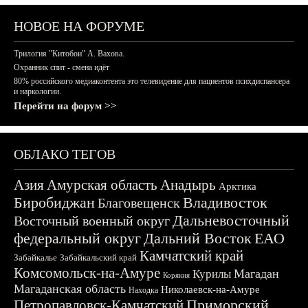
НОВОЕ НА ФОРУМЕ
Трилогия "Китобои" А. Вахова.
Охранник спит - смена идёт
80% российского медиаконтента это телевидение для пациентов психдиспансера
и наркологии.
Перейти на форум >>
ОБЛАКО ТЕГОВ
Азия
Амурская область
Анадырь
Арктика
Биробиджан
Владивосток
Благовещенск
Дальневосточный
Восточный военный округ
федеральный округ
Дальний Восток
ЕАО
Камчатский край
Забайкалье
Забайкальский край
Комсомольск-на-Амуре
Магадан
Курилы
Корякия
Магаданская область
Николаевск-на-Амуре
Находка
Приморский
Петропавловск-Камчатский