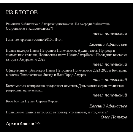
ИЗ БЛОГОВ
Районная библиотека в Амурске уничтожена. На очереди библиотека
Островского в Комсомольске?!
павел попельский
Голая вечеринка Роснано 2015г. Итог.
Евгений Афанасьев
Новые находки Павла Петровича Попельского: Архив газеты Природа и
аномальные явления, Неизвестная карта НижнеАмурЛага и Последние выставки
автора в Амурске по 2025
павел попельский
Официальные публикации Павла Петровича Попельского 2023-2025 в Болгарии,
в газетах Тихоокеанская Звезда и Наш Город Амурск
павел попельский
Комсомольск официально продолжает отмечать День памяти жертв сталинских
репрессий: задумаемся...
павел попельский
Кого боится Путин: Сергей Фургал
Евгений Афанасьев
Повышение платы в автобусах за проезд: кто виноват, и что делать?
Олег Паньков
Архив блогов >>