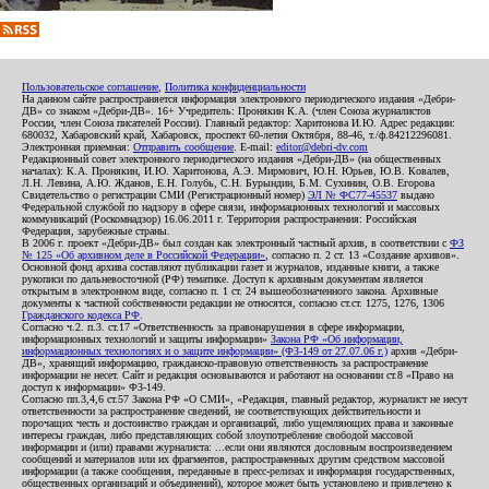
Пользовательское соглашение
,
Политика конфиденциальности
На данном сайте распространяется информация электронного периодического издания «Дебри-
ДВ» со знаком «Дебри-ДВ». 16+ Учредитель: Пронякин К.А. (член Союза журналистов
России, член Союза писателей России). Главный редактор: Харитонова И.Ю. Адрес редакции:
680032, Хабаровский край, Хабаровск, проспект 60-летия Октября, 88-46, т./ф.84212296081.
Электронная приемная:
Отправить сообщение
. E-mail:
editor@debri-dv.com
Редакционный совет электронного периодического издания «Дебри-ДВ» (на общественных
началах): К.А. Пронякин, И.Ю. Харитонова, А.Э. Мирмович, Ю.Н. Юрьев, Ю.В. Ковалев,
Л.Н. Левина, А.Ю. Жданов, Е.Н. Голубь, С.Н. Бурындин, Б.М. Сухинин, О.В. Егорова
Свидетельство о регистрации СМИ (Регистрационный номер)
ЭЛ № ФС77-45537
выдано
Федеральной службой по надзору в сфере связи, информационных технологий и массовых
коммуникаций (Роскомнадзор) 16.06.2011 г. Территория распространения: Российская
Федерация, зарубежные страны.
В 2006 г. проект «Дебри-ДВ» был создан как электронный частный архив, в соответствии с
ФЗ
№ 125 «Об архивном деле в Российской Федерации»
, согласно п. 2 ст. 13 «Создание архивов».
Основной фонд архива составляют публикации газет и журналов, изданные книги, а также
рукописи по дальневосточной (РФ) тематике. Доступ к архивным документам является
открытым в электронном виде, согласно п. 1 ст. 24 вышеобозначенного закона. Архивные
документы к частной собственности редакции не относятся, согласно ст.ст. 1275, 1276, 1306
Гражданского кодекса РФ
.
Согласно ч.2. п.3. ст.17 «Ответственность за правонарушения в сфере информации,
информационных технологий и защиты информации»
Закона РФ «Об информации,
информационных технологиях и о защите информации» (ФЗ-149 от 27.07.06 г.)
архив «Дебри-
ДВ», хранящий информацию, гражданско-правовую ответственность за распространение
информации не несет. Сайт и редакция основываются и работают на основании ст.8 «Право на
доступ к информации» ФЗ-149.
Согласно пп.3,4,6 ст.57 Закона РФ «О СМИ», «Редакция, главный редактор, журналист не несут
ответственности за распространение сведений, не соответствующих действительности и
порочащих честь и достоинство граждан и организаций, либо ущемляющих права и законные
интересы граждан, либо представляющих собой злоупотребление свободой массовой
информации и (или) правами журналиста: ...если они являются дословным воспроизведением
сообщений и материалов или их фрагментов, распространенных другим средством массовой
информации (а также сообщения, переданные в пресс-релизах и информация государственных,
общественных организаций и объединений), которое может быть установлено и привлечено к