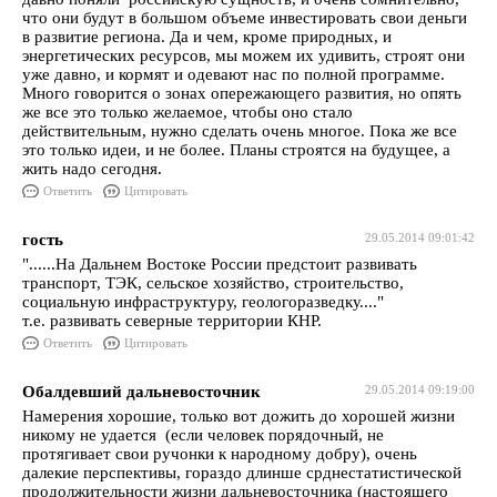
что они будут в большом объеме инвестировать свои деньги
в развитие региона. Да и чем, кроме природных, и
энергетических ресурсов, мы можем их удивить, строят они
уже давно, и кормят и одевают нас по полной программе.
Много говорится о зонах опережающего развития, но опять
же все это только желаемое, чтобы оно стало
действительным, нужно сделать очень многое. Пока же все
это только идеи, и не более. Планы строятся на будущее, а
жить надо сегодня.
Ответить
Цитировать
гость
29.05.2014 09:01:42
"......На Дальнем Востоке России предстоит развивать
транспорт, ТЭК, сельское хозяйство, строительство,
социальную инфраструктуру, геологоразведку...."
т.е. развивать северные территории КНР.
Ответить
Цитировать
Обалдевший дальневосточник
29.05.2014 09:19:00
Намерения хорошие, только вот дожить до хорошей жизни
никому не удается (если человек порядочный, не
протягивает свои ручонки к народному добру), очень
далекие перспективы, гораздо длинше срднестатистической
продолжительности жизни дальневосточника (настоящего