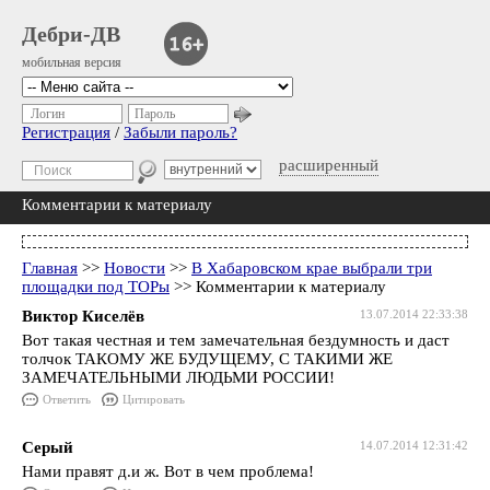
Дебри-ДВ
мобильная версия
Логин
Пароль
Регистрация
/
Забыли пароль?
расширенный
Комментарии к материалу
Главная
>>
Новости
>>
В Хабаровском крае выбрали три
площадки под ТОРы
>> Комментарии к материалу
Виктор Киселёв
13.07.2014 22:33:38
Вот такая честная и тем замечательная бездумность и даст
толчок ТАКОМУ ЖЕ БУДУЩЕМУ, С ТАКИМИ ЖЕ
ЗАМЕЧАТЕЛЬНЫМИ ЛЮДЬМИ РОССИИ!
Ответить
Цитировать
Серый
14.07.2014 12:31:42
Нами правят д.и ж. Вот в чем проблема!