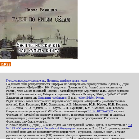
Пользовательское соглашение
,
Политика конфиденциальности
На данном сайте распространяется информация электронного периодического издания «Дебри-
ДВ» со знаком «Дебри-ДВ». 16+ Учредитель: Пронякин К.А. (член Союза журналистов
России, член Союза писателей России). Главный редактор: Харитонова И.Ю. Адрес редакции:
680032, Хабаровский край, Хабаровск, проспект 60-летия Октября, 88-46, т./ф.84212296081.
Электронная приемная:
Отправить сообщение
. E-mail:
editor@debri-dv.com
Редакционный совет электронного периодического издания «Дебри-ДВ» (на общественных
началах): К.А. Пронякин, И.Ю. Харитонова, А.Э. Мирмович, Ю.Н. Юрьев, Ю.В. Ковалев,
Л.Н. Левина, А.Ю. Жданов, Е.Н. Голубь, С.Н. Бурындин, Б.М. Сухинин, О.В. Егорова
Свидетельство о регистрации СМИ (Регистрационный номер)
ЭЛ № ФС77-45537
выдано
Федеральной службой по надзору в сфере связи, информационных технологий и массовых
коммуникаций (Роскомнадзор) 16.06.2011 г. Территория распространения: Российская
Федерация, зарубежные страны.
В 2006 г. проект «Дебри-ДВ» был создан как электронный частный архив, в соответствии с
ФЗ
№ 125 «Об архивном деле в Российской Федерации»
, согласно п. 2 ст. 13 «Создание архивов».
Основной фонд архива составляют публикации газет и журналов, изданные книги, а также
рукописи по дальневосточной (РФ) тематике. Доступ к архивным документам является
открытым в электронном виде, согласно п. 1 ст. 24 вышеобозначенного закона. Архивные