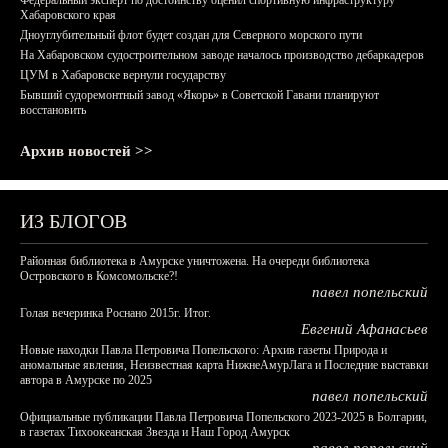
Федеральный эксперт по достоинству оценил спортивную инфраструктуру
Хабаровского края
Дноуглубительный флот будет создан для Северного морского пути
На Хабаровском судостроительном заводе началось производство дебаркадеров
ЦУМ в Хабаровске вернули государству
Бывший судоремонтный завод «Якорь» в Советской Гавани планируют
восстановить
Архив новостей >>
ИЗ БЛОГОВ
Районная библиотека в Амурске уничтожена. На очереди библиотека
Островского в Комсомольске?!
павел попельский
Голая вечеринка Роснано 2015г. Итог.
Евгений Афанасьев
Новые находки Павла Петровича Попельского: Архив газеты Природа и
аномальные явления, Неизвестная карта НижнеАмурЛага и Последние выставки
автора в Амурске по 2025
павел попельский
Официальные публикации Павла Петровича Попельского 2023-2025 в Болгарии,
в газетах Тихоокеанская Звезда и Наш Город Амурск