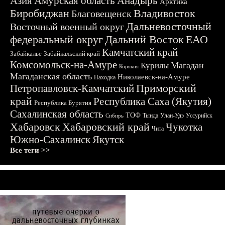
Азия
Амурская область
Анадырь
Арктика
Биробиджан
Владивосток
Благовещенск
Дальневосточный
Восточный военный округ
федеральный округ
Дальний Восток
ЕАО
Камчатский край
Забайкалье
Забайкальский край
Комсомольск-на-Амуре
Магадан
Курилы
Корякия
Магаданская область
Николаевск-на-Амуре
Находка
Приморский
Петропавловск-Камчатский
край
Республика Саха (Якутия)
Республика Бурятия
Сахалинская область
ТОФ
Тында
Улан-Удэ
Уссурийск
Сибирь
Хабаровск
Хабаровский край
Чукотка
Чита
Южно-Сахалинск
Якутск
Все теги >>