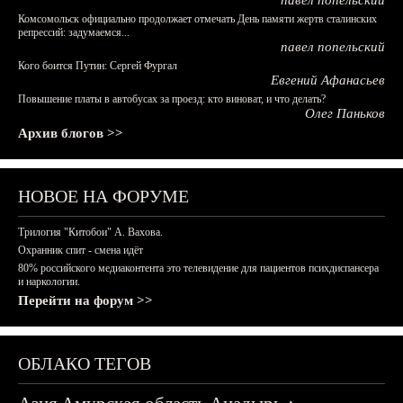
павел попельский
Комсомольск официально продолжает отмечать День памяти жертв сталинских
репрессий: задумаемся...
павел попельский
Кого боится Путин: Сергей Фургал
Евгений Афанасьев
Повышение платы в автобусах за проезд: кто виноват, и что делать?
Олег Паньков
Архив блогов >>
НОВОЕ НА ФОРУМЕ
Трилогия "Китобои" А. Вахова.
Охранник спит - смена идёт
80% российского медиаконтента это телевидение для пациентов психдиспансера
и наркологии.
Перейти на форум >>
ОБЛАКО ТЕГОВ