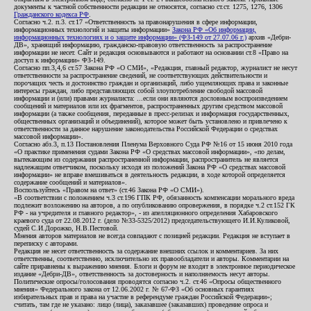
документы к частной собственности редакции не относятся, согласно ст.ст. 1275, 1276, 1306
Гражданского кодекса РФ
.
Согласно ч.2. п.3. ст.17 «Ответственность за правонарушения в сфере информации,
информационных технологий и защиты информации»
Закона РФ «Об информации,
информационных технологиях и о защите информации» (ФЗ-149 от 27.07.06 г.)
архив «Дебри-
ДВ», хранящий информацию, гражданско-правовую ответственность за распространение
информации не несет. Сайт и редакция основываются и работают на основании ст.8 «Право на
доступ к информации» ФЗ-149.
Согласно пп.3,4,6 ст.57 Закона РФ «О СМИ», «Редакция, главный редактор, журналист не несут
ответственности за распространение сведений, не соответствующих действительности и
порочащих честь и достоинство граждан и организаций, либо ущемляющих права и законные
интересы граждан, либо представляющих собой злоупотребление свободой массовой
информации и (или) правами журналиста: ...если они являются дословным воспроизведением
сообщений и материалов или их фрагментов, распространенных другим средством массовой
информации (а также сообщения, переданные в пресс-релизах и информация государственных,
общественных организаций и объединений), которое может быть установлено и привлечено к
ответственности за данное нарушение законодательства Российской Федерации о средствах
массовой информации».
Согласно абз.3, п.13 Постановления Пленума Верховного Суда РФ №16 от 15 июня 2010 года
«О практике применения судами Закона РФ «О средствах массовой информации», «по делам,
вытекающим из содержания распространенной информации, распространитель не является
надлежащим ответчиком, поскольку исходя из положений Закона РФ «О средствах массовой
информации» не вправе вмешиваться в деятельность редакции, в ходе которой определяется
содержание сообщений и материалов».
Воспользуйтесь «Правом на ответ» (ст.46 Закона РФ «О СМИ»).
«В соответствии с положением ч.3 ст.196 ГПК РФ, обязанность компенсации морального вреда
подлежит возложению на авторов, а по опубликованию опровержения, в порядке ч.2 ст.152 ГК
РФ - на учредителя и главного редактор», - из апелляционного определения Хабаровского
краевого суда от 22.08.2012 г. (дело №33-5325/2012) председательствующего И.И.Куликовой,
судей С.И.Дорожко, Н.В.Пестовой.
Мнения авторов материалов не всегда совпадают с позицией редакции. Редакция не вступает в
переписку с авторами.
Редакция не несет ответственность за содержание внешних ссылок и комментариев. За них
ответственны, соответственно, исключительно их правообладатели и авторы. Комментарии на
сайте приравнены к выражению мнения. Блоги и форум не входят в электронное периодическое
издание «Дебри-ДВ», ответственность за достоверность и наполняемость несут авторы.
Политические опросы/голосования проводятся согласно ч.2. ст.46 «Опросы общественного
мнения» Федерального закона от 12.06.2002 г. № 67-ФЗ «Об основных гарантиях
избирательных прав и права на участие в референдуме граждан Российской Федерации»;
считать, там где не указано: лицо (лица), заказавшее (заказавших) проведение опроса и